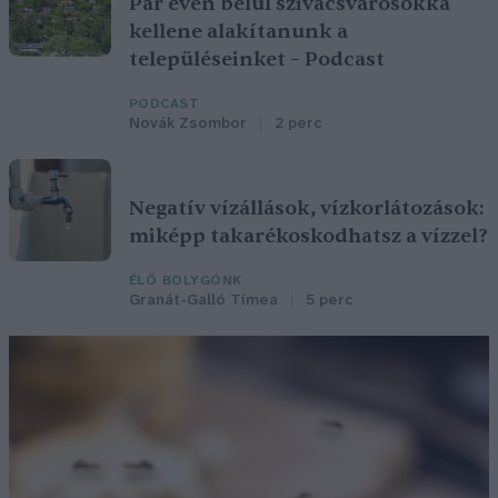
Pár éven belül szivacsvárosokká
kellene alakítanunk a
településeinket – Podcast
PODCAST
Novák Zsombor
2 perc
Negatív vízállások, vízkorlátozások:
miképp takarékoskodhatsz a vízzel?
ÉLŐ BOLYGÓNK
Granát-Galló Tímea
5 perc