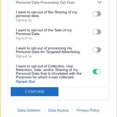
Personal Data Processing Opt Outs
I want to opt-out of the Sharing of my
personal data.
Opted In
I want to opt-out of the Sale of my
Personal Data.
Opted In
I want to opt-out of processing my
Personal Data for Targeted Advertising.
Négy éven belül valósággá válhatnak az
Opted In
elektromos repülőjáratok Európában
I want to opt-out of Collection, Use,
Retention, Sale, and/or Sharing of my
Personal Data that Is Unrelated with the
KÖZLEKEDÉS
Purposes for which it was collected.
Opted Out
Történelmi aszály sújtja Nagy-
CONFIRM
Britanniát is
SZEMLE
Data Deletion
Data Access
Privacy Policy