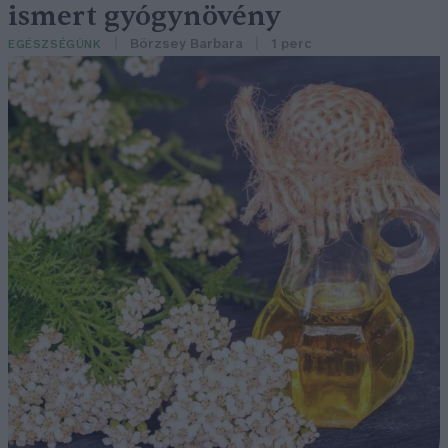
ismert gyógynövény
Börzsey Barbara
1 perc
EGÉSZSÉGÜNK