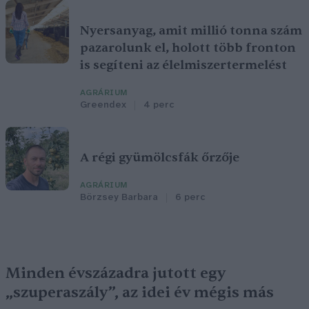
Nyersanyag, amit millió tonna szám
pazarolunk el, holott több fronton
is segíteni az élelmiszertermelést
AGRÁRIUM
Greendex
4 perc
A régi gyümölcsfák őrzője
AGRÁRIUM
Börzsey Barbara
6 perc
Minden évszázadra jutott egy
„szuperaszály”, az idei év mégis más