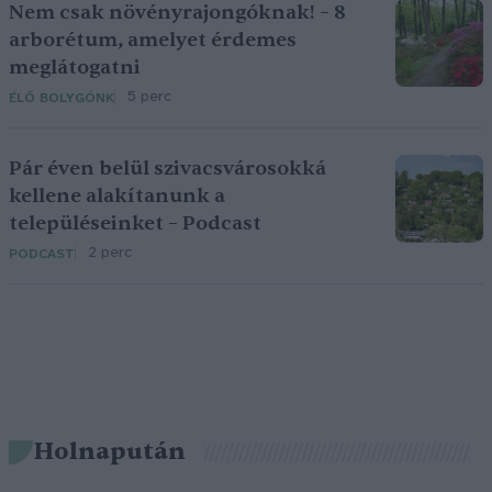
Nem csak növényrajongóknak! – 8
arborétum, amelyet érdemes
meglátogatni
5 perc
ÉLŐ BOLYGÓNK
Pár éven belül szivacsvárosokká
kellene alakítanunk a
településeinket – Podcast
2 perc
PODCAST
Holnapután