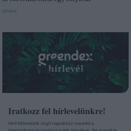
SZEMLE
Iratkozz fel hírlevelünkre!
Heti hírlevelünk segít naprakész maradni a
fenntarthatóság legfontosabb témáiban. Ne maradj le,