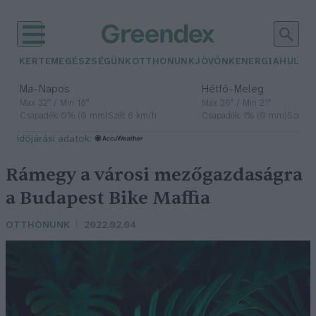
KERTEM
EGÉSZSÉGÜNK
OTTHONUNK
JÖVŐNK
ENERGIA
HULLA
–
–
Ma
Napos
Hétfő
Meleg
Max 32° / Min 18°
Max 36° / Min 21°
Csapadék: 0% (0 mm)
Szél: 6 km/h
Csapadék: 1% (0 mm)
Szél: 7
időjárási adatok:
Rámegy a városi mezőgazdaságra
a Budapest Bike Maffia
OTTHONUNK
2022.02.04