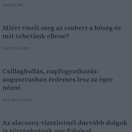
AGRÁRIUM
Miért viseli meg az embert a hőség és
mit tehetünk ellene?
EGÉSZSÉGÜNK
Csillaghullás, napfogyatkozás:
augusztusban érdemes lesz az égre
nézni
ÉLŐ BOLYGÓNK
Az alacsony vízszintnél durvább dolgok
is történhetnek egy folyóval