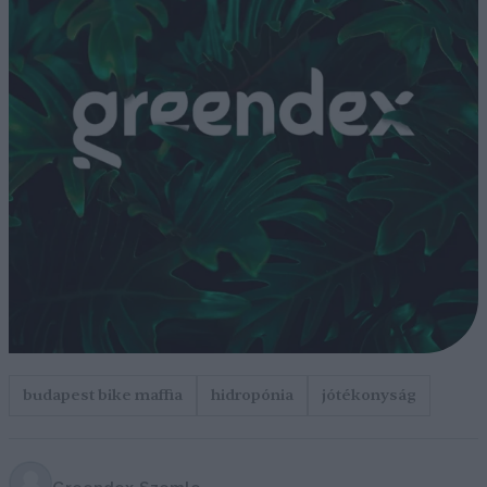
budapest bike maffia
hidropónia
jótékonyság