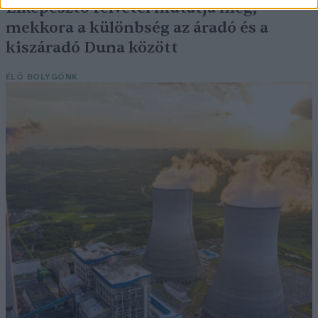
Elképesztő felvétel mutatja meg,
mekkora a különbség az áradó és a
kiszáradó Duna között
ÉLŐ BOLYGÓNK