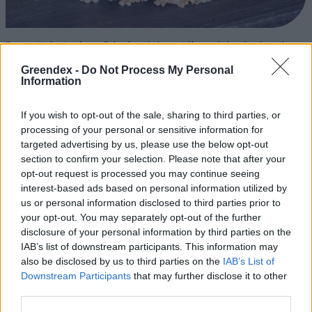
Ezt a növényt már az őskorban is ismerték, a népi gyógyászatban
pedig ma is számos betegség ellen használják.
Greendex -
Do Not Process My Personal
Information
Születésnapi programokkal várja a
If you wish to opt-out of the sale, sharing to third parties, or
hétvégén a közönséget a 160 éves
processing of your personal or sensitive information for
Fővárosi Állatkert
targeted advertising by us, please use the below opt-out
section to confirm your selection. Please note that after your
ÉLŐ BOLYGÓNK
opt-out request is processed you may continue seeing
interest-based ads based on personal information utilized by
us or personal information disclosed to third parties prior to
Szedd magad őszibarack: itt vannak
your opt-out. You may separately opt-out of the further
a legjobb lelőhelyek!
disclosure of your personal information by third parties on the
IAB’s list of downstream participants. This information may
SZEMLE
also be disclosed by us to third parties on the
IAB’s List of
Downstream Participants
that may further disclose it to other
third parties.