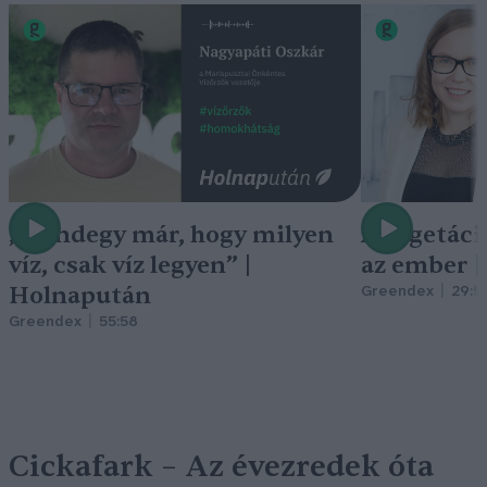
„Mindegy már, hogy milyen
A vegetáci
víz, csak víz legyen” |
az ember 
Holnapután
Greendex
29:5
Greendex
55:58
Cickafark – Az évezredek óta