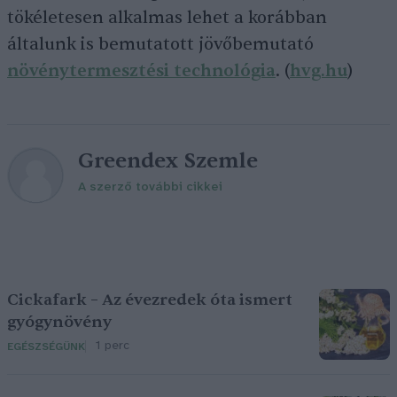
tökéletesen alkalmas lehet a korábban
általunk is bemutatott jövőbemutató
növénytermesztési technológia
. (
hvg.hu
)
Greendex Szemle
A szerző további cikkei
Cickafark – Az évezredek óta ismert
gyógynövény
1 perc
EGÉSZSÉGÜNK