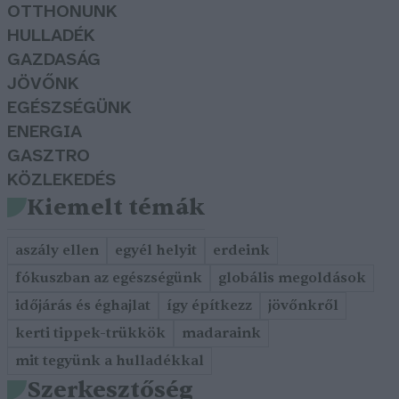
OTTHONUNK
HULLADÉK
GAZDASÁG
JÖVŐNK
EGÉSZSÉGÜNK
ENERGIA
GASZTRO
KÖZLEKEDÉS
Kiemelt témák
aszály ellen
egyél helyit
erdeink
fókuszban az egészségünk
globális megoldások
időjárás és éghajlat
így építkezz
jövőnkről
kerti tippek-trükkök
madaraink
mit tegyünk a hulladékkal
Szerkesztőség