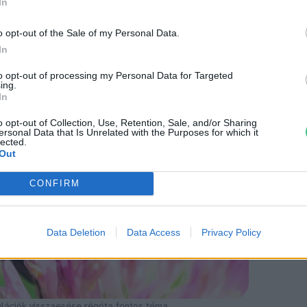
In
mlősök, de elég erősek ahhoz, hogy
o opt-out of the Sale of my Personal Data.
In
to opt-out of processing my Personal Data for Targeted
ing.
In
o opt-out of Collection, Use, Retention, Sale, and/or Sharing
ersonal Data that Is Unrelated with the Purposes for which it
lected.
Out
CONFIRM
Data Deletion
Data Access
Privacy Policy
lációk visszaesése régóta fontos téma.