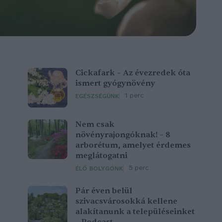
Cickafark – Az évezredek óta
ismert gyógynövény
1 perc
EGÉSZSÉGÜNK
Nem csak
növényrajongóknak! – 8
arborétum, amelyet érdemes
meglátogatni
5 perc
ÉLŐ BOLYGÓNK
Pár éven belül
szivacsvárosokká kellene
alakítanunk a településeinket