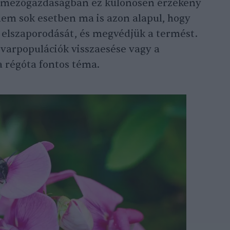
A mezőgazdaságban ez különösen érzékeny
lem sok esetben ma is azon alapul, hogy
elszaporodását, és megvédjük a termést.
rovarpopulációk visszaesése vagy a
a régóta fontos téma.