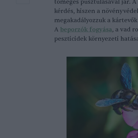
tömeges pusztulásával jár. 
kérdés, hiszen a növényvéde
megakadályozzuk a kártevők 
A
beporzók fogyása
, a vad 
peszticidek környezeti hatás