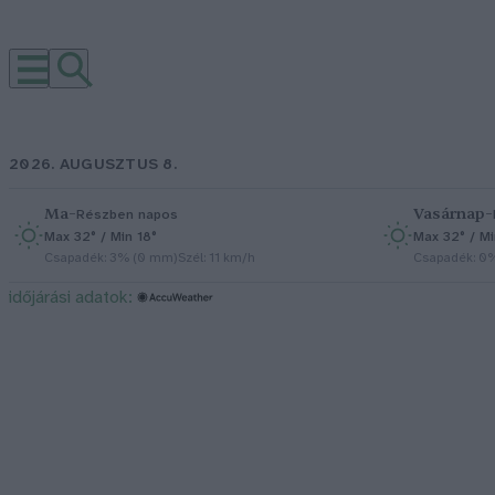
2026. AUGUSZTUS 8.
Ma
–
Vasárnap
–
Részben napos
Max 32° / Min 18°
Max 32° / Mi
Csapadék: 3% (0 mm)
Szél: 11 km/h
Csapadék: 0
időjárási adatok: