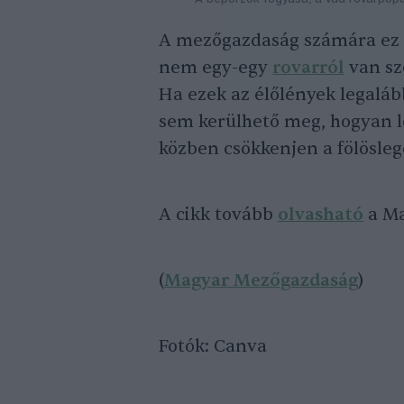
A mezőgazdaság számára ez 
nem egy-egy
rovarról
van szó
Ha ezek az élőlények legaláb
sem kerülhető meg, hogyan l
közben csökkenjen a fölösleg
A cikk tovább
olvasható
a Ma
(
Magyar Mezőgazdaság
)
Fotók: Canva