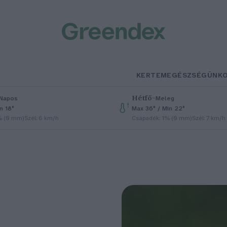
KERTEM
EGÉSZSÉGÜNK
Hétfő
–
Napos
Meleg
n 18°
Max 36° / Min 22°
% (0 mm)
Szél: 6 km/h
Csapadék: 1% (0 mm)
Szél: 7 km/h