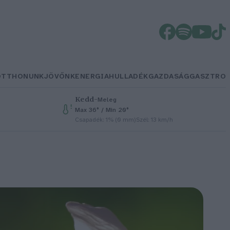
OTTHONUNK
JÖVŐNK
ENERGIA
HULLADÉK
GAZDASÁG
GASZTRO
Kedd
–
Meleg
Max 36° / Min 20°
Csapadék: 1% (0 mm)
Szél: 13 km/h