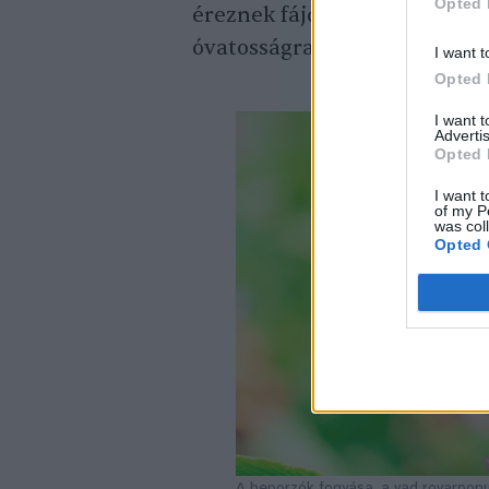
Opted 
éreznek fájdalmat, mint az e
óvatosságra intsenek.
I want t
Opted 
I want 
Advertis
Opted 
I want t
of my P
was col
Opted 
A beporzók fogyása, a vad rovarpopu