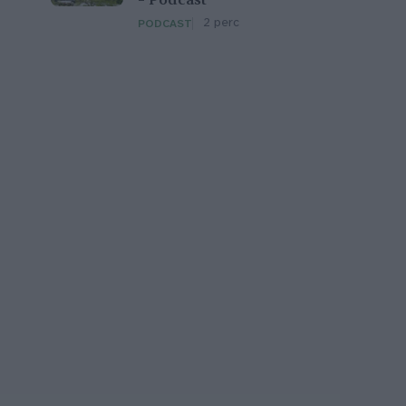
– Podcast
2 perc
PODCAST