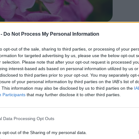
s érzőképesek, akkor nagy kérdés, hogy miként lehet a
sökkenjen a fölösleges szenvedésük.
 -
Do Not Process My Personal Information
azt kérdezi, hogy mi van akkor, ha nemcsak
to opt-out of the sale, sharing to third parties, or processing of your per
 kell aggódnunk, hanem az egyes rovarok
formation for targeted advertising by us, please use the below opt-out s
r selection. Please note that after your opt-out request is processed y
tatások egy része különösen a
méhekre
eing interest-based ads based on personal information utilized by us or
zerint a poszméhek képesek elkerülni
disclosed to third parties prior to your opt-out. You may separately opt-
losure of your personal information by third parties on the IAB’s list of
 bizonyos helyzetekben mérlegelni
. This information may also be disclosed by us to third parties on the
IA
s a jutalom között.
Participants
that may further disclose it to other third parties.
mutattak ki olyan viselkedéseket, amelyek
l Data Processing Opt Outs
ciókra emlékeztetnek. Ezek az
o opt-out of the Sharing of my personal data.
 véglegesen, hogy a rovarok ugyanúgy