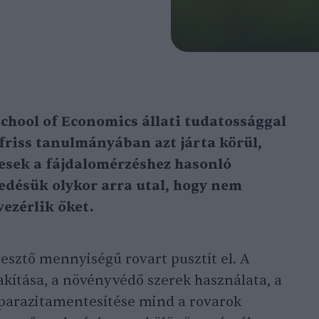
School of Economics állati tudatossággal
 friss tanulmányában azt járta körül,
esek a fájdalomérzéshez hasonló
kedésük olykor arra utal, hogy nem
vezérlik őket.
esztő mennyiségű rovart pusztít el. A
lakítása, a növényvédő szerek használata, a
 parazitamentesítése mind a rovarok