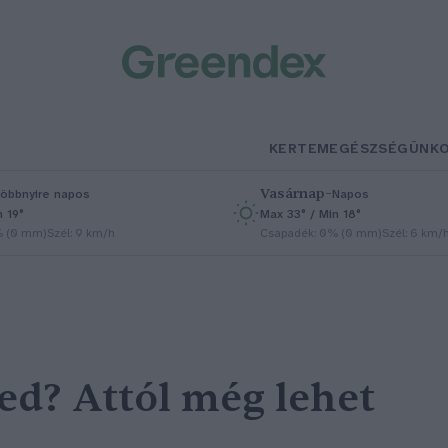
KERTEM
EGÉSZSÉGÜNK
Vasárnap
–
öbbnyire napos
Napos
n 19°
Max 33° / Min 18°
% (0 mm)
Szél: 9 km/h
Csapadék: 0% (0 mm)
Szél: 6 km/
ted? Attól még lehet