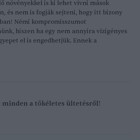
ő növényekkel is ki lehet vívni mások
n, és nem is fogják sejteni, hogy itt bizony
ogban! Némi kompromisszumot
ünk, hiszen ha egy nem annyira vízigényes
gyepet el is engedhetjük. Ennek a
 minden a tökéletes ültetésről!