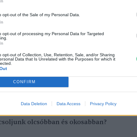
In
o opt-out of the Sale of my Personal Data.
In
to opt-out of processing my Personal Data for Targeted
ing.
In
o opt-out of Collection, Use, Retention, Sale, and/or Sharing
ersonal Data that Is Unrelated with the Purposes for which it
lected.
Out
lvidékre való.
CONFIRM
Data Deletion
Data Access
Privacy Policy
csoljunk olcsóbban és okosabban?