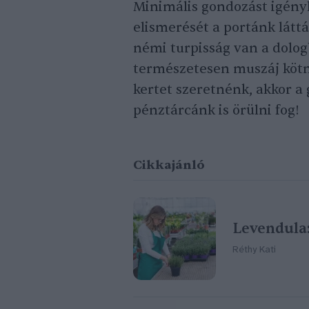
Minimális gondozást igényl
elismerését a portánk láttá
némi turpisság van a dol
természetesen muszáj kötn
kertet szeretnénk, akkor a 
pénztárcánk is örülni fog!
Cikkajánló
Levendula:
Réthy Kati