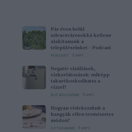
Pár éven belül
szivacsvárosokká kellene
alakítanunk a
településeinket – Podcast
2 perc
PODCAST
Negatív vízállások,
vízkorlátozások: miképp
takarékoskodhatsz a
vízzel?
5 perc
ÉLŐ BOLYGÓNK
Hogyan védekezzünk a
hangyák ellen természetes
módon?
5 perc
OTTHONUNK