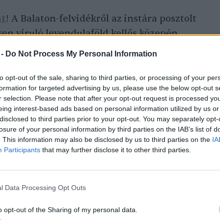
át
! A Balaton-felvidékről az instára posztolt
n viruló levendulaföld kellős közepén
kora a népszerűsége, mivel amellett, hogy
 -
Do Not Process My Personal Information
re jó: a molyok elűzésétől kezdve a sörök
álhatjuk. Aztán ott egy másik haszonnövény,
to opt-out of the sale, sharing to third parties, or processing of your per
formation for targeted advertising by us, please use the below opt-out s
szváltozata szintén szemkápráztató, rikító
r selection. Please note that after your opt-out request is processed y
tet. Sőt, akár fűszernövényeket, közülük is
eing interest-based ads based on personal information utilized by us or
disclosed to third parties prior to your opt-out. You may separately opt-
nünk, s így illatban és színben gazdag
losure of your personal information by third parties on the IAB’s list of
. This information may also be disclosed by us to third parties on the
IA
Participants
that may further disclose it to other third parties.
l Data Processing Opt Outs
o opt-out of the Sharing of my personal data.