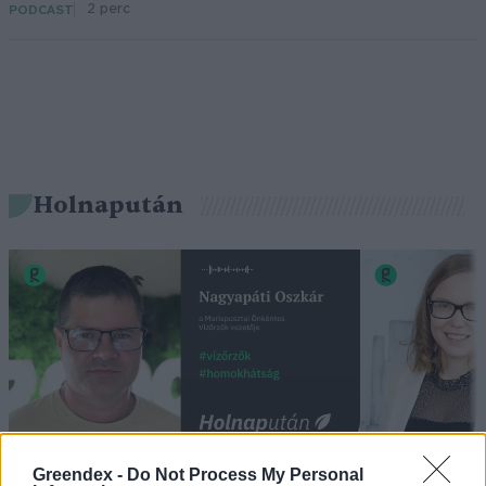
2 perc
PODCAST
Holnapután
„Mindegy már, hogy milyen
A vegetáci
Greendex -
Do Not Process My Personal