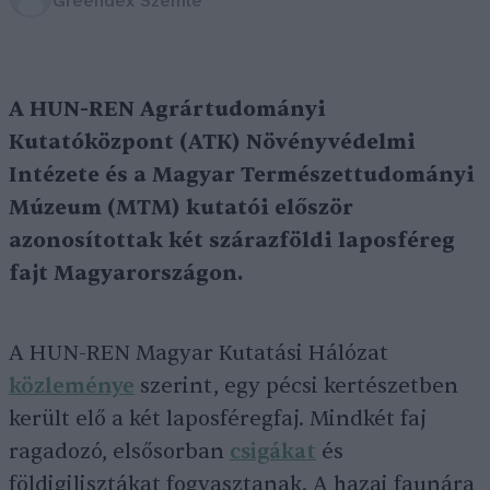
Greendex Szemle
A HUN-REN Agrártudományi
Kutatóközpont (ATK) Növényvédelmi
Intézete és a Magyar Természettudományi
Múzeum (MTM) kutatói először
azonosítottak két szárazföldi laposféreg
fajt Magyarországon.
A HUN-REN Magyar Kutatási Hálózat
közleménye
szerint, egy pécsi kertészetben
került elő a két laposféregfaj. Mindkét faj
ragadozó, elsősorban
csigákat
és
földigilisztákat fogyasztanak. A hazai faunára