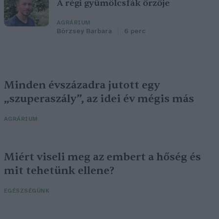
A régi gyümölcsfák őrzője
AGRÁRIUM
Börzsey Barbara
6 perc
Minden évszázadra jutott egy
„szuperaszály”, az idei év mégis más
AGRÁRIUM
Miért viseli meg az embert a hőség és
mit tehetünk ellene?
EGÉSZSÉGÜNK