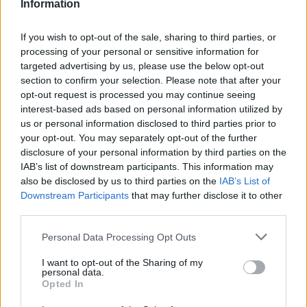
Information
víz, csak víz legyen” |
az ember 
Holnapután
Greendex
29:5
If you wish to opt-out of the sale, sharing to third parties, or
processing of your personal or sensitive information for
Greendex
55:58
targeted advertising by us, please use the below opt-out
section to confirm your selection. Please note that after your
opt-out request is processed you may continue seeing
interest-based ads based on personal information utilized by
us or personal information disclosed to third parties prior to
Cickafark – Az évezredek óta
your opt-out. You may separately opt-out of the further
disclosure of your personal information by third parties on the
ismert gyógynövény
IAB’s list of downstream participants. This information may
also be disclosed by us to third parties on the
IAB’s List of
Börzsey Barbara
1 perc
EGÉSZSÉGÜNK
Downstream Participants
that may further disclose it to other
third parties.
Personal Data Processing Opt Outs
I want to opt-out of the Sharing of my
personal data.
Opted In