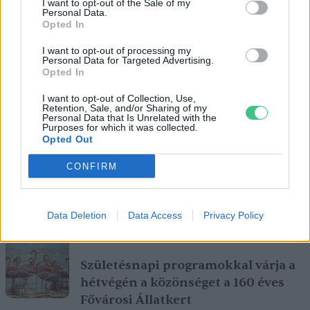
I want to opt-out of the Sale of my
Personal Data.
Opted In
I want to opt-out of processing my
Personal Data for Targeted Advertising.
Opted In
I want to opt-out of Collection, Use,
Retention, Sale, and/or Sharing of my
Personal Data that Is Unrelated with the
Purposes for which it was collected.
Opted Out
CONFIRM
Ezt a növényt már az őskorban is ismerték, a népi gyógyászatban
Data Deletion
Data Access
Privacy Policy
pedig ma is számos betegség ellen használják.
Születésnapi programokkal várja a
hétvégén a közönséget a 160 éves
Fővárosi Állatkert