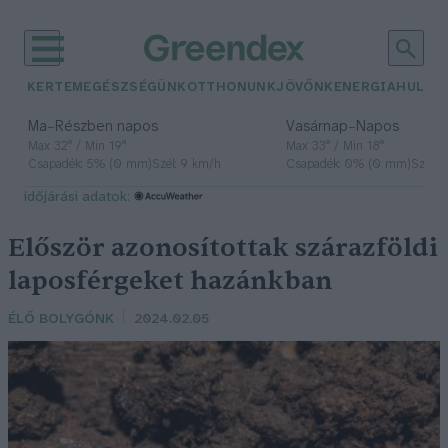
KERTEM
EGÉSZSÉGÜNK
OTTHONUNK
JÖVŐNK
ENERGIA
HULLA
–
–
Ma
Részben napos
Vasárnap
Napos
Max 32° / Min 19°
Max 33° / Min 18°
Csapadék: 5% (0 mm)
Szél: 9 km/h
Csapadék: 0% (0 mm)
Szél: 
időjárási adatok:
Először azonosítottak szárazföldi
laposférgeket hazánkban
ÉLŐ BOLYGÓNK
2024.02.05