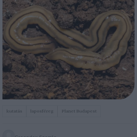
kutatás
laposféreg
Planet Budapest