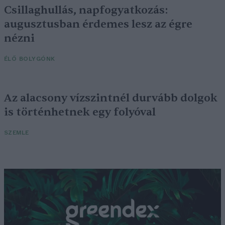
Csillaghullás, napfogyatkozás:
augusztusban érdemes lesz az égre
nézni
ÉLŐ BOLYGÓNK
Az alacsony vízszintnél durvább dolgok
is történhetnek egy folyóval
SZEMLE