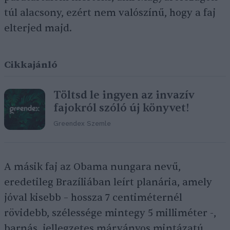
túl alacsony, ezért nem valószínű, hogy a faj
elterjed majd.
Cikkajánló
Töltsd le ingyen az invazív
fajokról szóló új könyvet!
Greendex Szemle
A másik faj az Obama nungara nevű,
eredetileg Brazíliában leírt planária, amely
jóval kisebb – hossza 7 centiméternél
rövidebb, szélessége mintegy 5 milliméter -,
barnás, jellegzetes márványos mintázatú