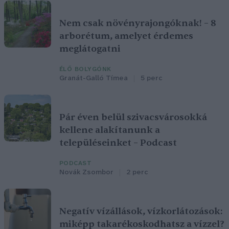
Nem csak növényrajongóknak! – 8
arborétum, amelyet érdemes
meglátogatni
ÉLŐ BOLYGÓNK
Granát-Galló Tímea
5 perc
Pár éven belül szivacsvárosokká
kellene alakítanunk a
településeinket – Podcast
PODCAST
Novák Zsombor
2 perc
Negatív vízállások, vízkorlátozások:
miképp takarékoskodhatsz a vízzel?