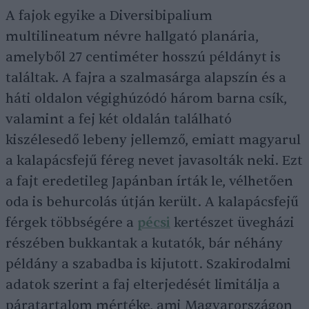
A fajok egyike a Diversibipalium
multilineatum névre hallgató planária,
amelyből 27 centiméter hosszú példányt is
találtak. A fajra a szalmasárga alapszín és a
háti oldalon végighúzódó három barna csík,
valamint a fej két oldalán található
kiszélesedő lebeny jellemző, emiatt magyarul
a kalapácsfejű féreg nevet javasolták neki. Ezt
a fajt eredetileg Japánban írták le, vélhetően
oda is behurcolás útján került. A kalapácsfejű
férgek többségére a
pécsi
kertészet üvegházi
részében bukkantak a kutatók, bár néhány
példány a szabadba is kijutott. Szakirodalmi
adatok szerint a faj elterjedését limitálja a
páratartalom mértéke, ami Magyarországon