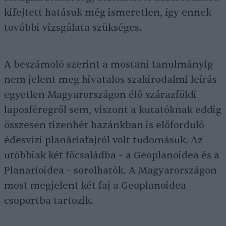
kifejtett hatásuk még ismeretlen, így ennek
további vizsgálata szükséges.
A beszámoló szerint a mostani tanulmányig
nem jelent meg hivatalos szakirodalmi leírás
egyetlen Magyarországon élő szárazföldi
laposféregről sem, viszont a kutatóknak eddig
összesen tizenhét hazánkban is előforduló
édesvízi planáriafajról volt tudomásuk. Az
utóbbiak két főcsaládba – a Geoplanoidea és a
Planarioidea – sorolhatók. A Magyarországon
most megjelent két faj a Geoplanoidea
csoportba tartozik.