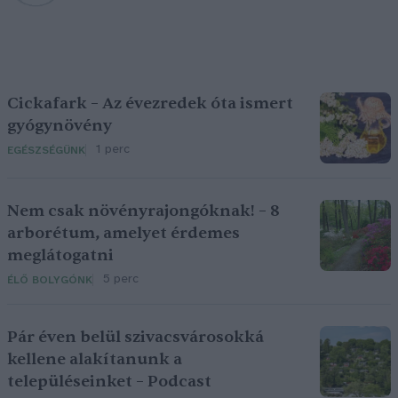
Cickafark – Az évezredek óta ismert
gyógynövény
1 perc
EGÉSZSÉGÜNK
Nem csak növényrajongóknak! – 8
arborétum, amelyet érdemes
meglátogatni
5 perc
ÉLŐ BOLYGÓNK
Pár éven belül szivacsvárosokká
kellene alakítanunk a
településeinket – Podcast