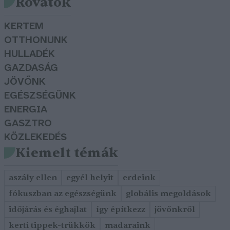
Rovatok
KERTEM
OTTHONUNK
HULLADÉK
GAZDASÁG
JÖVŐNK
EGÉSZSÉGÜNK
ENERGIA
GASZTRO
KÖZLEKEDÉS
Kiemelt témák
aszály ellen
egyél helyit
erdeink
fókuszban az egészségünk
globális megoldások
időjárás és éghajlat
így építkezz
jövőnkről
kerti tippek-trükkök
madaraink