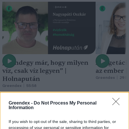
„Mindegy már, hogy milyen
A vegetáci
víz, csak víz legyen” |
az ember 
Holnapután
Greendex
29:5
Greendex
55:58
Greendex -
Do Not Process My Personal
Information
If you wish to opt-out of the sale, sharing to third parties, or
Nem csak növényrajongóknak!
processing of your personal or sensitive information for