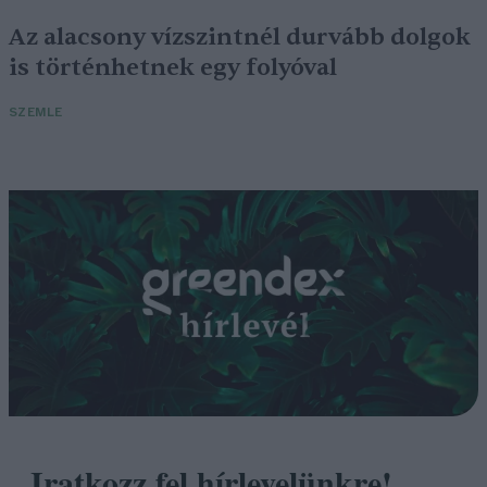
Az alacsony vízszintnél durvább dolgok
is történhetnek egy folyóval
SZEMLE
Iratkozz fel hírlevelünkre!