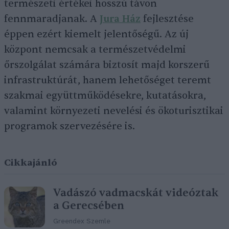
természeti értékei hosszú távon
fennmaradjanak. A
Jura Ház
fejlesztése
éppen ezért kiemelt jelentőségű. Az új
központ nemcsak a természetvédelmi
őrszolgálat számára biztosít majd korszerű
infrastruktúrát, hanem lehetőséget teremt
szakmai együttműködésekre, kutatásokra,
valamint környezeti nevelési és ökoturisztikai
programok szervezésére is.
Cikkajánló
Vadászó vadmacskát videóztak
a Gerecsében
Greendex Szemle