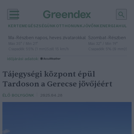
KERTEM
EGÉSZSÉGÜNK
OTTHONUNK
JÖVŐNK
ENERGIA
HULLA
–
–
Ma
Részben napos, heves zivatarokkal
Szombat
Részben na
Max 35° / Min 21°
Max 32° / Min 19°
Csapadék: 55% (1 mm)
Szél: 15 km/h
Csapadék: 5% (0 mm)
Szél:
időjárási adatok:
Tájegységi központ épül
Tardoson a Gerecse jövőjéért
ÉLŐ BOLYGÓNK
2025.04.28