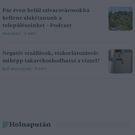
Pár éven belül szivacsvárosokká
kellene alakítanunk a
településeinket – Podcast
2 perc
PODCAST
Negatív vízállások, vízkorlátozások:
miképp takarékoskodhatsz a vízzel?
5 perc
ÉLŐ BOLYGÓNK
Holnapután