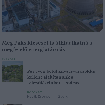
Még Paks kiesését is áthidalhatná a
megfelelő energiatárolás
ENERGIA
Pár éven belül szivacsvárosokká
kellene alakítanunk a
településeinket – Podcast
PODCAST
Novák Zsombor
2 perc