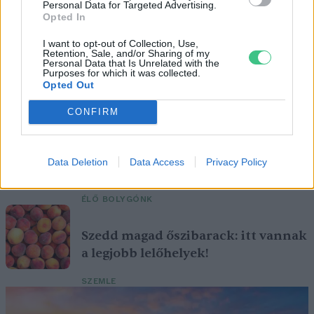
Personal Data for Targeted Advertising.
Opted In
I want to opt-out of Collection, Use,
Retention, Sale, and/or Sharing of my
Personal Data that Is Unrelated with the
Magyarország tele van gyönyörű növényekkel, így arborétumokkal
Purposes for which it was collected.
Opted Out
is. A jó idő beköszöntével érdemes minél többet felkeresni.
CONFIRM
Születésnapi programokkal várja a
hétvégén a közönséget a 160 éves
Data Deletion
Data Access
Privacy Policy
Fővárosi Állatkert
ÉLŐ BOLYGÓNK
Szedd magad őszibarack: itt vannak
a legjobb lelőhelyek!
SZEMLE