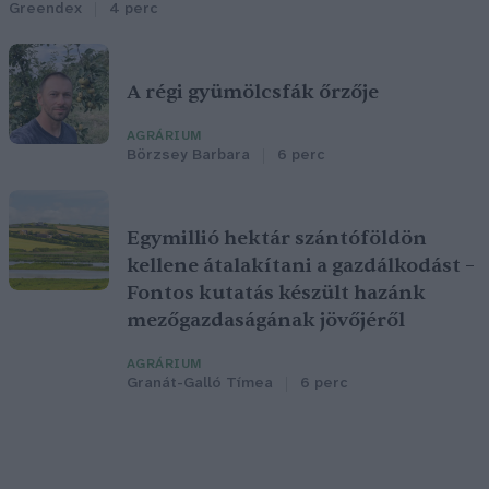
Greendex
4 perc
A régi gyümölcsfák őrzője
AGRÁRIUM
Börzsey Barbara
6 perc
Egymillió hektár szántóföldön
kellene átalakítani a gazdálkodást –
Fontos kutatás készült hazánk
mezőgazdaságának jövőjéről
AGRÁRIUM
Granát-Galló Tímea
6 perc