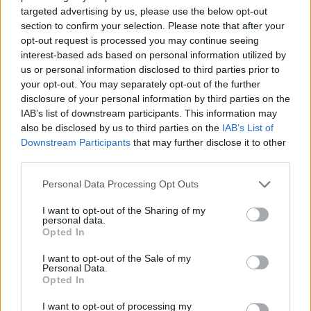
– 8 arborétum, amelyet
targeted advertising by us, please use the below opt-out
section to confirm your selection. Please note that after your
érdemes meglátogatni
opt-out request is processed you may continue seeing
interest-based ads based on personal information utilized by
Granát-Galló Tímea
5 perc
ÉLŐ BOLYGÓNK
us or personal information disclosed to third parties prior to
your opt-out. You may separately opt-out of the further
disclosure of your personal information by third parties on the
IAB’s list of downstream participants. This information may
also be disclosed by us to third parties on the
IAB’s List of
Downstream Participants
that may further disclose it to other
third parties.
Personal Data Processing Opt Outs
I want to opt-out of the Sharing of my
personal data.
Opted In
I want to opt-out of the Sale of my
Personal Data.
Opted In
I want to opt-out of processing my