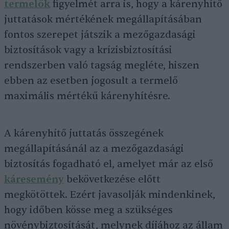
termelők
figyelmét arra is, hogy a kárenyhítő
juttatások mértékének megállapításában
fontos szerepet játszik a mezőgazdasági
biztosítások vagy a krízisbiztosítási
rendszerben való tagság megléte, hiszen
ebben az esetben jogosult a termelő
maximális mértékű kárenyhítésre.
A kárenyhítő juttatás összegének
megállapításánál az a mezőgazdasági
biztosítás fogadható el, amelyet már az első
káresemény
bekövetkezése előtt
megkötöttek. Ezért javasolják mindenkinek,
hogy időben kösse meg a szükséges
növénybiztosítását, melynek díjához az állam