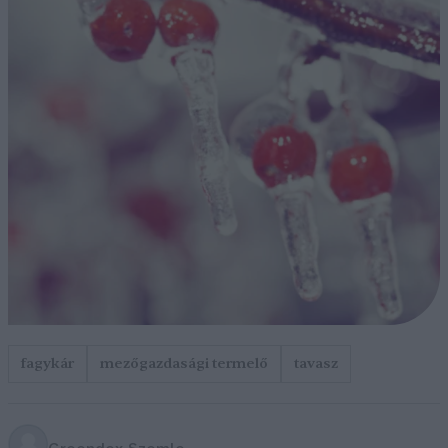
fagykár
mezőgazdasági termelő
tavasz