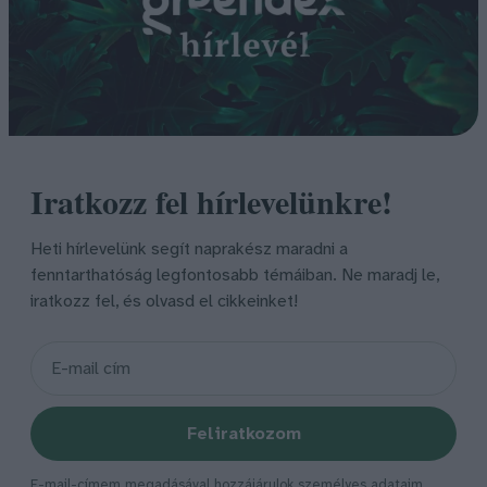
Iratkozz fel hírlevelünkre!
Heti hírlevelünk segít naprakész maradni a
fenntarthatóság legfontosabb témáiban. Ne maradj le,
iratkozz fel, és olvasd el cikkeinket!
Feliratkozom
E-mail-címem megadásával hozzájárulok személyes adataim