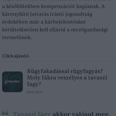
a későbbiekben kompenzációt kapjanak. A
kárenyhítő juttatás iránti jogosultság
érdekében már a kárbejelentéskor
körültekintően kell eljárni a mezőgazdasági
termelőnek.
Cikkajánló
Rügyfakadással rügyfagyás?
Mely fákra veszélyes a tavaszi
fagy?
Bódi Ábel
Tavaszi fagy
akkor valósul meg,