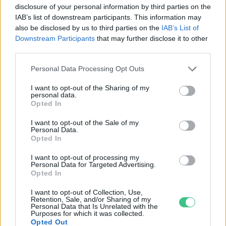
disclosure of your personal information by third parties on the
IAB’s list of downstream participants. This information may
also be disclosed by us to third parties on the
IAB’s List of
Downstream Participants
that may further disclose it to other
third parties.
Personal Data Processing Opt Outs
I want to opt-out of the Sharing of my
personal data.
Opted In
I want to opt-out of the Sale of my
Personal Data.
Opted In
Magyarország tele van gyönyörű növényekkel, így arborétumokkal
I want to opt-out of processing my
is. A jó idő beköszöntével érdemes minél többet felkeresni.
Personal Data for Targeted Advertising.
Opted In
I want to opt-out of Collection, Use,
Születésnapi programokkal várja a
Retention, Sale, and/or Sharing of my
hétvégén a közönséget a 160 éves
Personal Data that Is Unrelated with the
Purposes for which it was collected.
Fővárosi Állatkert
Opted Out