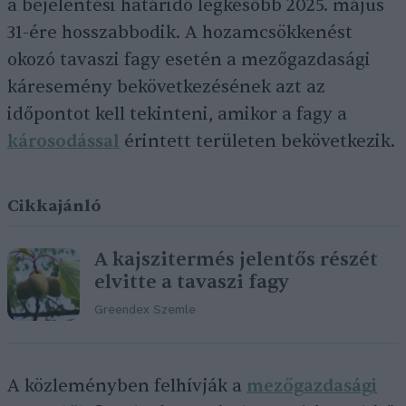
a bejelentési határidő legkésőbb 2025. május
31-ére hosszabbodik. A hozamcsökkenést
okozó tavaszi fagy esetén a mezőgazdasági
káresemény bekövetkezésének azt az
időpontot kell tekinteni, amikor a fagy a
károsodással
érintett területen bekövetkezik.
Cikkajánló
A kajszitermés jelentős részét
elvitte a tavaszi fagy
Greendex Szemle
A közleményben felhívják a
mezőgazdasági