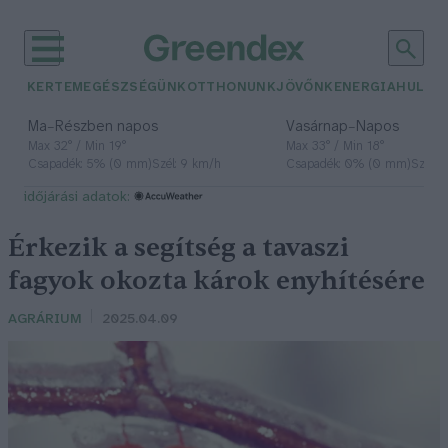
KERTEM
EGÉSZSÉGÜNK
OTTHONUNK
JÖVŐNK
ENERGIA
HULLA
–
–
Ma
Részben napos
Vasárnap
Napos
Max 32° / Min 19°
Max 33° / Min 18°
Csapadék: 5% (0 mm)
Szél: 9 km/h
Csapadék: 0% (0 mm)
Szél: 
időjárási adatok:
Érkezik a segítség a tavaszi
fagyok okozta károk enyhítésére
AGRÁRIUM
2025.04.09