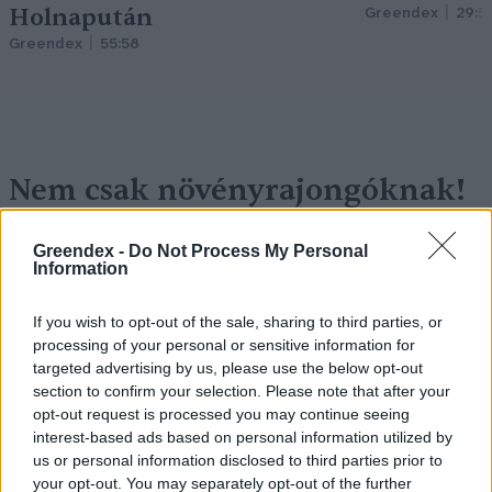
Holnapután
Greendex
29:5
Greendex
55:58
Nem csak növényrajongóknak!
– 8 arborétum, amelyet
Greendex -
Do Not Process My Personal
érdemes meglátogatni
Information
Granát-Galló Tímea
5 perc
ÉLŐ BOLYGÓNK
If you wish to opt-out of the sale, sharing to third parties, or
processing of your personal or sensitive information for
targeted advertising by us, please use the below opt-out
section to confirm your selection. Please note that after your
opt-out request is processed you may continue seeing
interest-based ads based on personal information utilized by
us or personal information disclosed to third parties prior to
your opt-out. You may separately opt-out of the further