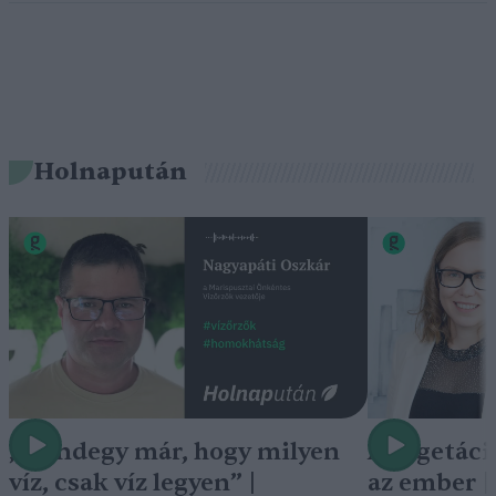
Holnapután
„Mindegy már, hogy milyen
A vegetáci
víz, csak víz legyen” |
az ember 