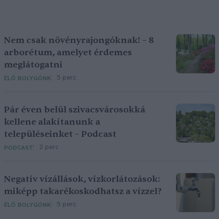
Nem csak növényrajongóknak! – 8
arborétum, amelyet érdemes
meglátogatni
5 perc
ÉLŐ BOLYGÓNK
Pár éven belül szivacsvárosokká
kellene alakítanunk a
településeinket – Podcast
2 perc
PODCAST
Negatív vízállások, vízkorlátozások:
miképp takarékoskodhatsz a vízzel?
5 perc
ÉLŐ BOLYGÓNK