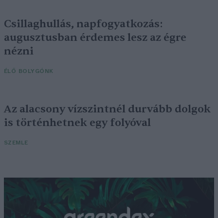
Csillaghullás, napfogyatkozás:
augusztusban érdemes lesz az égre
nézni
ÉLŐ BOLYGÓNK
Az alacsony vízszintnél durvább dolgok
is történhetnek egy folyóval
SZEMLE