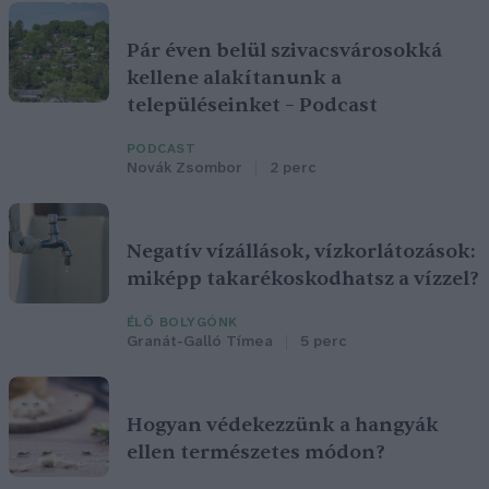
Pár éven belül szivacsvárosokká
kellene alakítanunk a
településeinket – Podcast
PODCAST
Novák Zsombor
2 perc
Negatív vízállások, vízkorlátozások:
miképp takarékoskodhatsz a vízzel?
ÉLŐ BOLYGÓNK
Granát-Galló Tímea
5 perc
Hogyan védekezzünk a hangyák
ellen természetes módon?