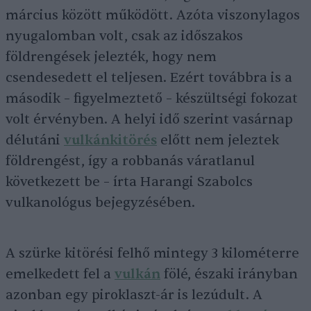
március között működött. Azóta viszonylagos
nyugalomban volt, csak az időszakos
földrengések jelezték, hogy nem
csendesedett el teljesen. Ezért továbbra is a
második – figyelmeztető – készültségi fokozat
volt érvényben. A helyi idő szerint vasárnap
délutáni
vulkánkitörés
előtt nem jeleztek
földrengést, így a robbanás váratlanul
következett be – írta Harangi Szabolcs
vulkanológus bejegyzésében.
A szürke kitörési felhő mintegy 3 kilométerre
emelkedett fel a
vulkán
fölé, északi irányban
azonban egy piroklaszt-ár is lezúdult. A