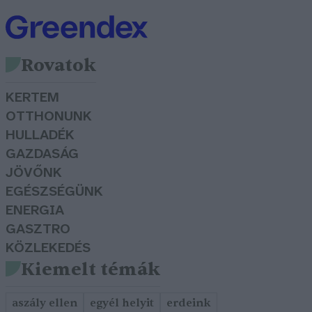
Rovatok
KERTEM
OTTHONUNK
HULLADÉK
GAZDASÁG
JÖVŐNK
EGÉSZSÉGÜNK
ENERGIA
GASZTRO
KÖZLEKEDÉS
Kiemelt témák
aszály ellen
egyél helyit
erdeink