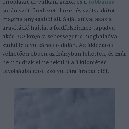
piroklaszt-ár vulkáni gázok és a
robbanás
során széttöredezett kőzet és szétszakított
magma anyagából áll. Saját súlya, azaz a
gravitáció hajtja, a földfelszínhez tapadva
akár 100 km/óra sebességet is meghaladva
zúdul le a vulkánok oldalán. Az áldozatok
vélhetően ebben az irányban lehettek, és már
nem tudtak elmenekülni a 3 kilométer
távolságba jutó izzó vulkáni áradat elől.