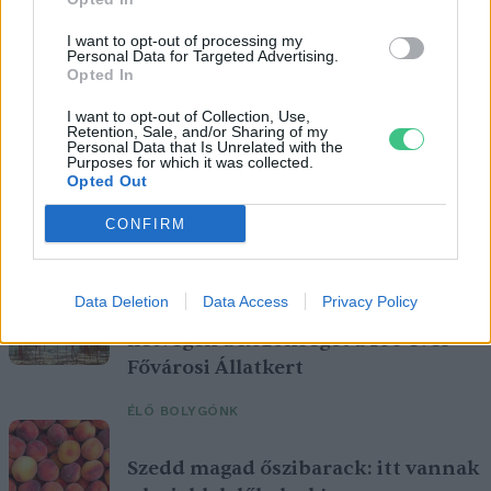
I want to opt-out of processing my
Personal Data for Targeted Advertising.
Opted In
I want to opt-out of Collection, Use,
Retention, Sale, and/or Sharing of my
Personal Data that Is Unrelated with the
Purposes for which it was collected.
Opted Out
A vitorlavirág ideális szobanövény, hiszen kiválóan tűri a meleget
CONFIRM
és a fényszegény környezetet.
Data Deletion
Data Access
Privacy Policy
Születésnapi programokkal várja a
hétvégén a közönséget a 160 éves
Fővárosi Állatkert
ÉLŐ BOLYGÓNK
Szedd magad őszibarack: itt vannak