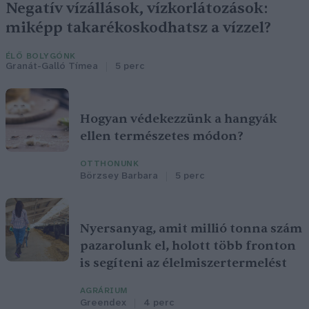
Negatív vízállások, vízkorlátozások:
miképp takarékoskodhatsz a vízzel?
ÉLŐ BOLYGÓNK
Granát-Galló Tímea
5 perc
Hogyan védekezzünk a hangyák
ellen természetes módon?
OTTHONUNK
Börzsey Barbara
5 perc
Nyersanyag, amit millió tonna szám
pazarolunk el, holott több fronton
is segíteni az élelmiszertermelést
AGRÁRIUM
Greendex
4 perc