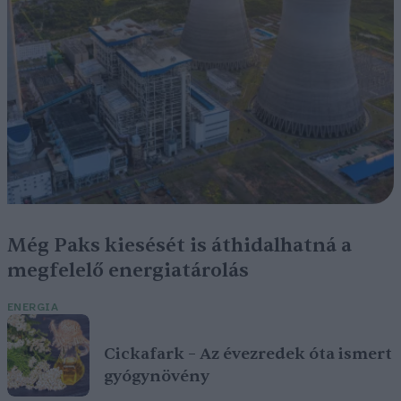
Még Paks kiesését is áthidalhatná a
megfelelő energiatárolás
ENERGIA
Cickafark – Az évezredek óta ismert
gyógynövény