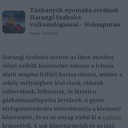
Tűzhányók nyomába eredünk
Harangi Szabolcs
vulkanológussal – Holnapután
Novák Zsombor
Harangi Szabolcs szerint az ilyen minden
előjel nélküli kitöréseket sokszor a felszín
alatti magma felfűtő hatása okozza, amikor a
sekély mélységben lévő vizek, oldatok
túlhevülnek, felforrnak, és hirtelen
gázhalmazállapotba kerülnek. A gyors
térfogatnövekedés szétrobbantja a környező
kőzettestet, és ez az anyag zúdul ki a
vulkán
kráteréből. A sok kőzettörmelék és az izzó