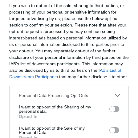
If you wish to opt-out of the sale, sharing to third parties, or
processing of your personal or sensitive information for
targeted advertising by us, please use the below opt-out
section to confirm your selection. Please note that after your
Vitorlavirág – Így lesz gyönyörű
opt-out request is processed you may continue seeing
interest-based ads based on personal information utilized by
a te lakásodban is
us or personal information disclosed to third parties prior to
your opt-out. You may separately opt-out of the further
Lonkay Márta
4 perc
ÉLŐ BOLYGÓNK
disclosure of your personal information by third parties on the
IAB’s list of downstream participants. This information may
also be disclosed by us to third parties on the
IAB’s List of
Downstream Participants
that may further disclose it to other
third parties.
Personal Data Processing Opt Outs
I want to opt-out of the Sharing of my
personal data.
Opted In
I want to opt-out of the Sale of my
Personal Data.
Opted In