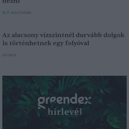
nézni
ÉLŐ BOLYGÓNK
Az alacsony vízszintnél durvább dolgok
is történhetnek egy folyóval
SZEMLE