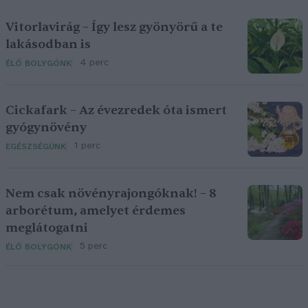
Vitorlavirág – Így lesz gyönyörű a te
lakásodban is
4 perc
ÉLŐ BOLYGÓNK
Cickafark – Az évezredek óta ismert
gyógynövény
1 perc
EGÉSZSÉGÜNK
Nem csak növényrajongóknak! – 8
arborétum, amelyet érdemes
meglátogatni
5 perc
ÉLŐ BOLYGÓNK