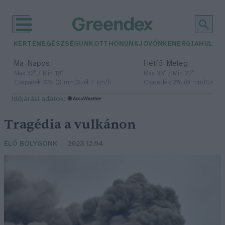
KERTEM
EGÉSZSÉGÜNK
OTTHONUNK
JÖVŐNK
ENERGIA
HULLA
–
–
Ma
Napos
Hétfő
Meleg
Max 32° / Min 18°
Max 36° / Min 22°
Csapadék: 0% (0 mm)
Szél: 7 km/h
Csapadék: 2% (0 mm)
Szél: 
időjárási adatok:
Tragédia a vulkánon
ÉLŐ BOLYGÓNK
2023.12.04