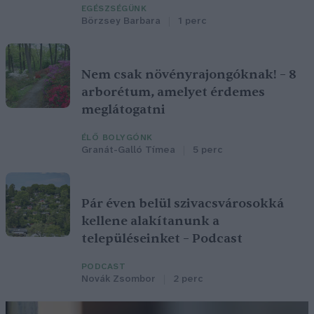
EGÉSZSÉGÜNK
Börzsey Barbara
1 perc
Nem csak növényrajongóknak! – 8
arborétum, amelyet érdemes
meglátogatni
ÉLŐ BOLYGÓNK
Granát-Galló Tímea
5 perc
Pár éven belül szivacsvárosokká
kellene alakítanunk a
településeinket – Podcast
PODCAST
Novák Zsombor
2 perc