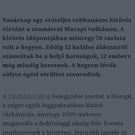
Vasárnap egy erőteljes robbanásos kitörés
történt a szumátrai Marapi vulkánon. A
kitörés időpontjában mintegy 70 turista
volt a hegyen. Eddig 12 halálos áldozatról
számoltak be a helyi hatóságok, 12 embert
még mindig keresnek. A hegyen lévők
súlyos égési sérülést szenvedtek.
A
Tűzhányó Blog
bejegyzése szerint a Marapi,
a sziget egyik leggyakrabban kitörő
tűzhányója, mintegy 2000 méterre
magasodik a Bukittinggi síkság fölé. Évente
rendszeresek a kitörései, legutóbb január és