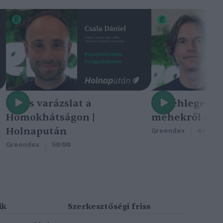
Nincs varázslat a
A méhlegelő 
Homokhátságon |
méhekről szól
Holnapután
Greendex
46:47
Greendex
50:00