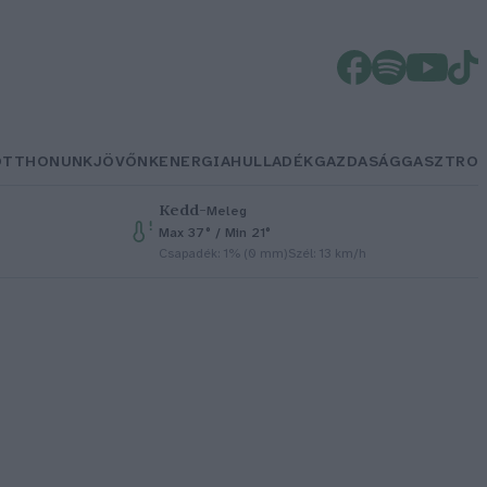
OTTHONUNK
JÖVŐNK
ENERGIA
HULLADÉK
GAZDASÁG
GASZTRO
Kedd
–
Meleg
Max 37° / Min 21°
Csapadék: 1% (0 mm)
Szél: 13 km/h