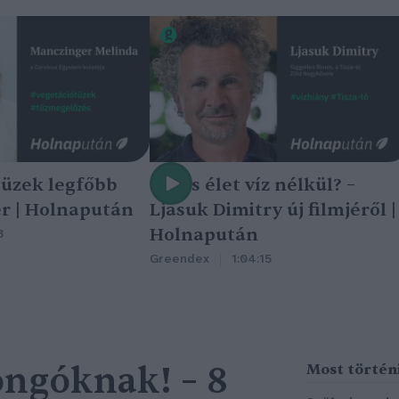
tüzek legfőbb
Nincs élet víz nélkül? –
r | Holnapután
Ljasuk Dimitry új filmjéről |
Holnapután
3
Greendex
1:04:15
ngóknak! – 8