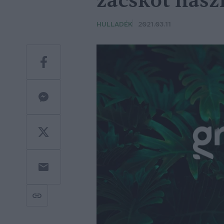
zacskót has
HULLADÉK
2021.03.11