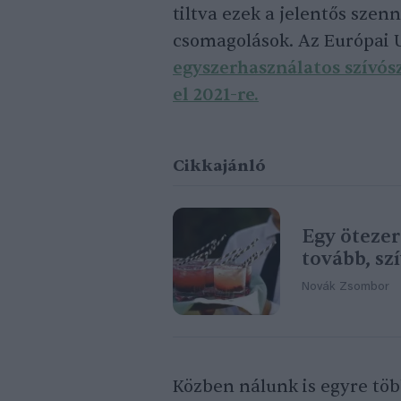
tiltva ezek a jelentős szen
csomagolások. Az Európai 
egyszerhasználatos szívós
el 2021-re.
Cikkajánló
Egy ötezer
tovább, sz
Novák Zsombor
Közben nálunk is egyre töb