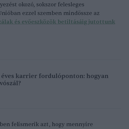
nyezést okozó, sokszor felesleges
Unióban ezzel szemben mindössze az
zálak és evőeszközök betiltásáig
jutottunk
 éves karrier fordulóponton: hogyan
ívószál?
ben felismerik azt, hogy mennyire