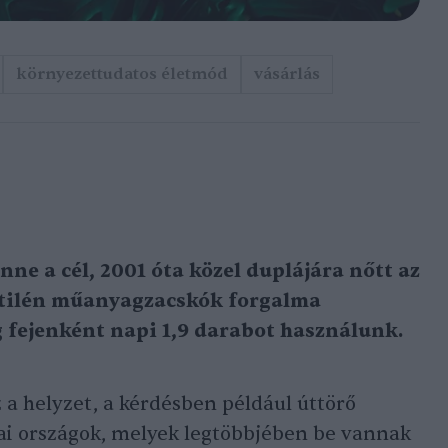
környezettudatos életmód
vásárlás
nne a cél, 2001 óta közel duplájára nőtt az
etilén műanyagzacskók forgalma
 fejenként napi 1,9 darabot használunk.
a helyzet, a kérdésben például úttörő
kai országok, melyek legtöbbjében be vannak