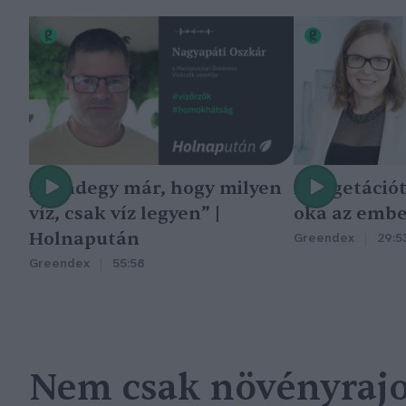
„Mindegy már, hogy milyen
A vegetáció
víz, csak víz legyen” |
oka az embe
Holnapután
Greendex
29:5
Greendex
55:58
Nem csak növényrajo