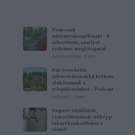
Nem csak
növényrajongóknak! – 8
arborétum, amelyet
érdemes meglátogatni
5 perc
ÉLŐ BOLYGÓNK
Pár éven belül
szivacsvárosokká kellene
alakítanunk a
településeinket – Podcast
2 perc
PODCAST
Negatív vízállások,
vízkorlátozások: miképp
takarékoskodhatsz a
vízzel?