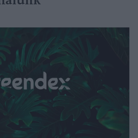
ználunk