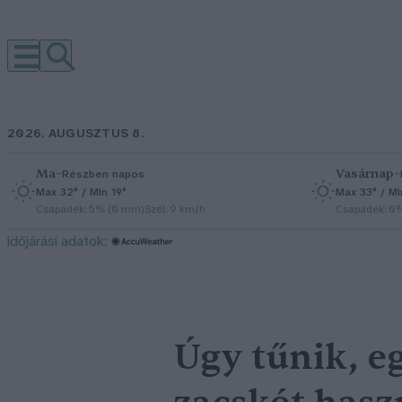
2026. AUGUSZTUS 8.
Ma
–
Vasárnap
–
Részben napos
Max 32° / Min 19°
Max 33° / Mi
Csapadék: 5% (0 mm)
Szél: 9 km/h
Csapadék: 0
időjárási adatok:
Úgy tűnik, e