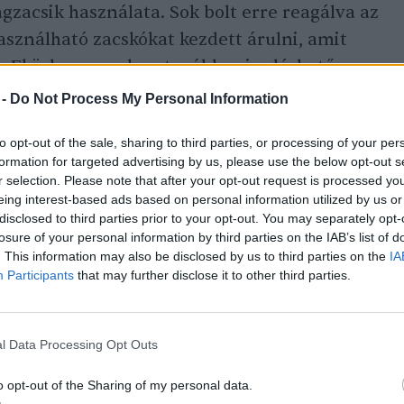
zacsik használata. Sok bolt erre reagálva az
sználható zacskókat kezdett árulni, amit
. Eközben azonban továbbra is elérhető a
l és a kenyereknél a műanyag megoldás.
 -
Do Not Process My Personal Information
to opt-out of the sale, sharing to third parties, or processing of your per
állnak, a papírtasak ára közel a duplája a
formation for targeted advertising by us, please use the below opt-out s
r selection. Please note that after your opt-out request is processed y
ahogy a
G7 cikke
fogalmaz, a műanyag
eing interest-based ads based on personal information utilized by us or
n lehet vele trükközni, drágább termékeket
disclosed to third parties prior to your opt-out. You may separately opt-
losure of your personal information by third parties on the IAB’s list of
özé.
. This information may also be disclosed by us to third parties on the
IA
Participants
that may further disclose it to other third parties.
 hogy a lehető legrosszabb megoldás a papír
használata, melyek esetében egyik összetevő
l Data Processing Opt Outs
zen tökéletesen nem szétválaszthatók a
összes áruház használ ilyen megoldást.
o opt-out of the Sharing of my personal data.