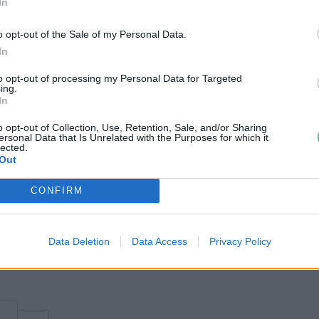
In
o opt-out of the Sale of my Personal Data.
az egyre jobban elterjedő, lebomlóként
In
ntenek ideális megoldást
, hiszen
to opt-out of processing my Personal Data for Targeted
lis körülmények között tud megvalósulni.
ing.
In
t nagyon lassan lebomló
ak szét, melyek pont annyira szennyezők,
o opt-out of Collection, Use, Retention, Sale, and/or Sharing
ersonal Data that Is Unrelated with the Purposes for which it
.
lected.
Out
CONFIRM
nformáció vár még rád! Nézz szét!
Data Deletion
Data Access
Privacy Policy