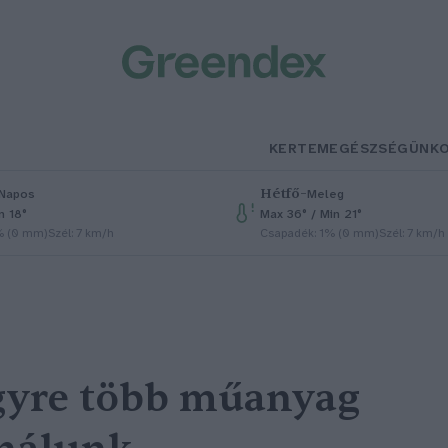
KERTEM
EGÉSZSÉGÜNK
Hétfő
–
Napos
Meleg
n 18°
Max 36° / Min 21°
% (0 mm)
Szél: 7 km/h
Csapadék: 1% (0 mm)
Szél: 7 km/h
gyre több műanyag