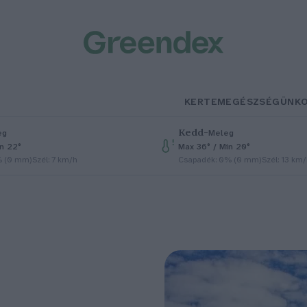
KERTEM
EGÉSZSÉGÜNK
Kedd
–
eg
Meleg
in 22°
Max 36° / Min 20°
% (0 mm)
Szél: 7 km/h
Csapadék: 0% (0 mm)
Szél: 13 km