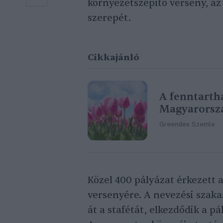
környezetszépítő verseny, az
szerepét.
Cikkajánló
A fenntartha
Magyarorszá
Greendex Szemle
Közel 400 pályázat érkezett 
versenyére. A nevezési szakas
át a stafétát, elkezdődik a pá