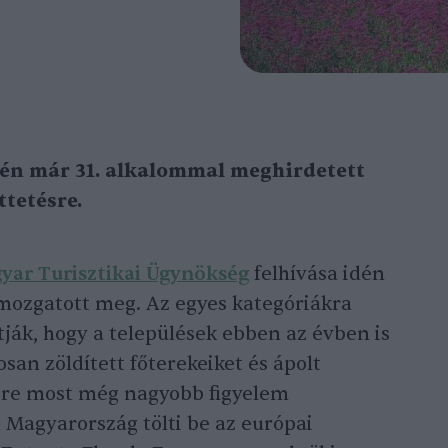
dén már
31. alkalommal meghirdetett
tetésre.
yar Turisztikai Ügynökség
felhívása idén
 mozgatott meg. Az egyes kategóriákra
ják, hogy a települések ebben az évben is
an zöldített főterekeiket és ápolt
ésre most még nagyobb figyelem
 Magyarország tölti be az európai