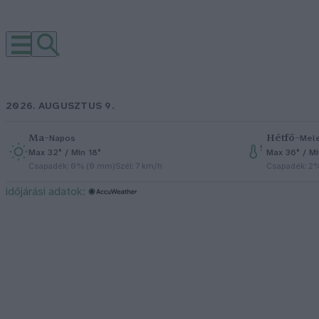
2026. AUGUSZTUS 9.
Ma
–
Hétfő
–
Napos
Mel
Max 32° / Min 18°
Max 36° / M
Csapadék: 0% (0 mm)
Szél: 7 km/h
Csapadék: 2
időjárási adatok: