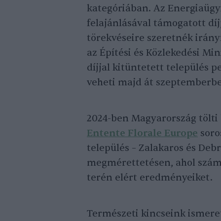
kategóriában. Az Energiaügyi
felajánlásával támogatott díj
törekvéseire szeretnék irányí
az Építési és Közlekedési Mi
díjjal kitüntetett település
veheti majd át szeptemberb
2024-ben Magyarország tölti 
Entente Florale Europe
soro
település – Zalakaros és Debr
megmérettetésen, ahol számo
terén elért eredményeiket.
Természeti kincseink ismere