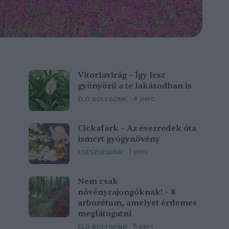
Vitorlavirág – Így lesz
gyönyörű a te lakásodban is
4 perc
ÉLŐ BOLYGÓNK
Cickafark – Az évezredek óta
ismert gyógynövény
1 perc
EGÉSZSÉGÜNK
Nem csak
növényrajongóknak! – 8
arborétum, amelyet érdemes
meglátogatni
5 perc
ÉLŐ BOLYGÓNK