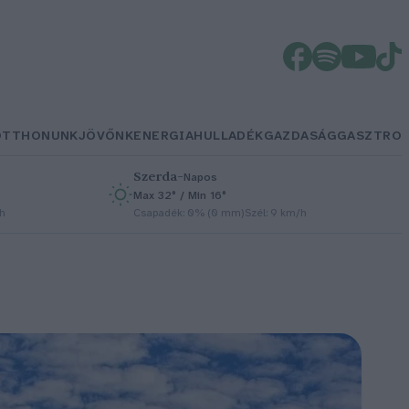
OTTHONUNK
JÖVŐNK
ENERGIA
HULLADÉK
GAZDASÁG
GASZTRO
Szerda
–
Napos
Max 32° / Min 16°
/h
Csapadék: 0% (0 mm)
Szél: 9 km/h