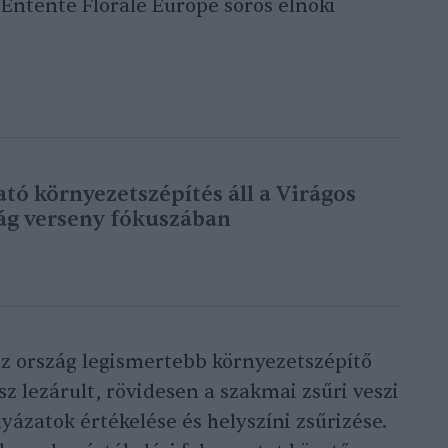
 Entente Florale Europe soros elnöki
tó környezetszépítés áll a Virágos
g verseny fókuszában
az ország legismertebb környezetszépítő
z lezárult, rövidesen a szakmai zsűri veszi
lyázatok értékelése és helyszíni zsűrizése.