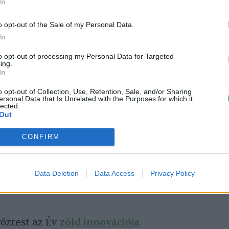
In
olnak, amelyek a településkép meghatározó
rok fontos szerepet töltenek be a
o opt-out of the Sale of my Personal Data.
In
kukkal, párologtatásukkal kellemesebbé
to opt-out of processing my Personal Data for Targeted
ing.
In
o opt-out of Collection, Use, Retention, Sale, and/or Sharing
ersonal Data that Is Unrelated with the Purposes for which it
lected.
Out
rre gyarapodott a Magyarországon
CONFIRM
ák száma
Data Deletion
Data Access
Privacy Policy
őztest az Év
zöld innovációja