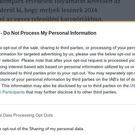
 komplex értékelési folyamatot követően az
 derül ki, hogy melyek lesznek 2024
ei az egyes települési kategóriákban,
k gazdagodnak a több mint 80 szakmai
 -
Do Not Process My Personal Information
at a Magyar Turisztikai Ügynökség, számos
mai szervezet ajánlotta fel.
to opt-out of the sale, sharing to third parties, or processing of your per
formation for targeted advertising by us, please use the below opt-out s
r selection. Please note that after your opt-out request is processed y
eing interest-based ads based on personal information utilized by us or
lyázók kiemelt figyelmet fordítanak
disclosed to third parties prior to your opt-out. You may separately opt-
sére, zöldítésére. Így idén is a
losure of your personal information by third parties on the IAB’s list of
ára érkezett a legtöbb nevezés.
. This information may also be disclosed by us to third parties on the
IA
Participants
that may further disclose it to other third parties.
tfejlesztésre
számos pályázati lehetőség
ennek eredményei már láthatók a hazai
rű volt az Év fasora tematikus pályázat is,
l Data Processing Opt Outs
lepülések is fontosnak tartják a zöldvagyon
o opt-out of the Sharing of my personal data.
 gondozását
. Hazánkban országszerte