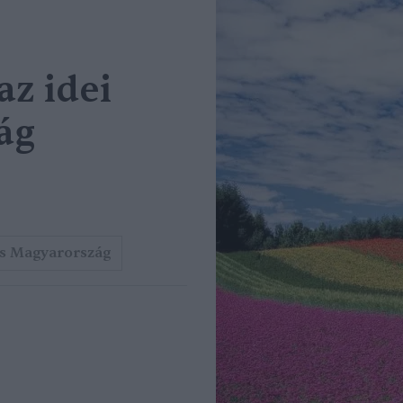
az idei
ág
s Magyarország