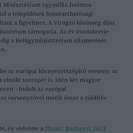
 Minisztérium egymillió forintos
jal a települések fenntarthatósági
tani a figyelmet. A Virágzó közösség díjat
nisztérium támogatja. Az év óvodakertje
 pedig a Belügyminisztérium elismerését
en.
be az európai környezetszépítő verseny, az
s elnöki szerepét is. Idén két magyar
ecen – indult az európai
s versenyzővel mérik össze a zöldítés
te, és védelme a
Planet Budapest 2023