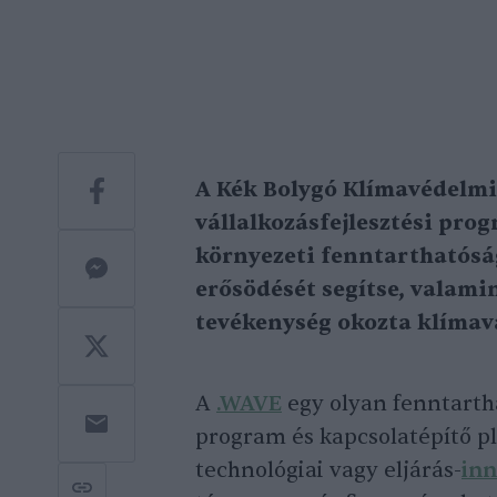
A Kék Bolygó Klímavédelmi 
vállalkozásfejlesztési progr
környezeti fenntarthatósá
erősödését segítse, valami
tevékenység okozta klímav
A
.WAVE
egy olyan fenntarth
program és kapcsolatépítő pl
technológiai vagy eljárás-
inn