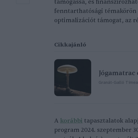
támogassa, és finanszírozhat
fenntarthatósági témakörön 
optimalizációt támogat, az r
Cikkajánló
Jógamatrac 
Granát-Galló Tímea
A
korábbi
tapasztalatok alap
program 2024. szeptember 30-