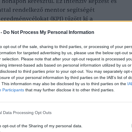
3 hónapon keresztül. Ez intenzív képzést és
lattal rendelkező mentor segítségét
ó eredménycélokat (KPI) tűzött ki a
ellenőrizte az előrehaladásukat.
 -
Do Not Process My Personal Information
to opt-out of the sale, sharing to third parties, or processing of your per
formation for targeted advertising by us, please use the below opt-out s
r selection. Please note that after your opt-out request is processed y
eing interest-based ads based on personal information utilized by us or
disclosed to third parties prior to your opt-out. You may separately opt-
losure of your personal information by third parties on the IAB’s list of
. This information may also be disclosed by us to third parties on the
IA
Participants
that may further disclose it to other third parties.
l Data Processing Opt Outs
o opt-out of the Sharing of my personal data.