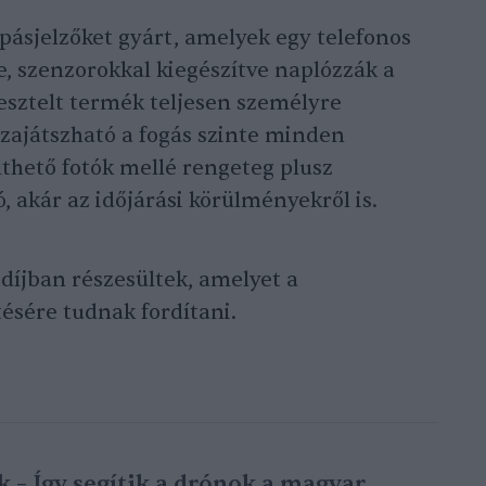
pásjelzőket gyárt, amelyek egy telefonos
 szenzorokkal kiegészítve naplózzák a
esztelt termék teljesen személyre
szajátszható a fogás szinte minden
hető fotók mellé rengeteg plusz
, akár az időjárási körülményekről is.
s díjban részesültek, amelyet a
tésére tudnak fordítani.
k – Így segítik a drónok a magyar