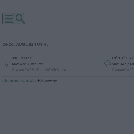
2026. AUGUSZTUS 6.
Ma
–
Péntek
–
Meleg
Ré
Max 40° / Min 25°
Max 34° / Mi
Csapadék: 3% (0 mm)
Szél: 6 km/h
Csapadék: 5
időjárási adatok: