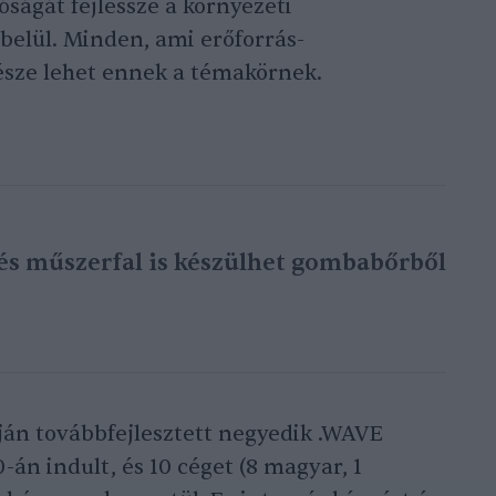
óságát fejlessze a környezeti
belül. Minden, ami erőforrás-
észe lehet ennek a témakörnek.
és műszerfal is készülhet gombabőrből
ján továbbfejlesztett negyedik .WAVE
án indult, és 10 céget (8 magyar, 1