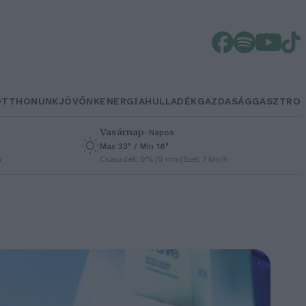
OTTHONUNK
JÖVŐNK
ENERGIA
HULLADÉK
GAZDASÁG
GASZTRO
Vasárnap
–
Napos
Max 33° / Min 18°
h
Csapadék: 0% (0 mm)
Szél: 7 km/h