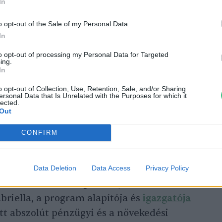
In
o opt-out of the Sale of my Personal Data.
025. január 22-én.
In
to opt-out of processing my Personal Data for Targeted
sa egy nyilvános bemutatkozó (ún. Demo
ing.
In
en 9 startup mutatta be a prezentációját a
ató a program során megtett fejlődésüket
o opt-out of Collection, Use, Retention, Sale, and/or Sharing
ersonal Data that Is Unrelated with the Purposes for which it
et is tartalmazta.
lected.
Out
CONFIRM
antara, Kákosy Csaba, Medveczky Márton,
ita és egyeztetés után választotta ki a
. A helyszínen jelenlévők nagyjából
Data Deletion
Data Access
Privacy Policy
 az övéké volt a leglátványosabb
riella, a program alapítója és
igazgatója
t abszolút pénzügyi és a növekedési