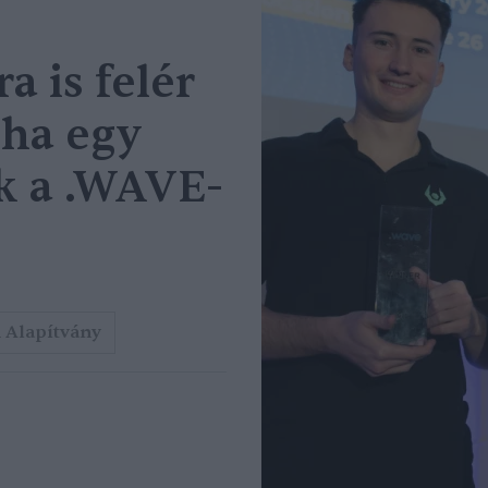
a is felér
 ha egy
ak a .WAVE-
 Alapítvány