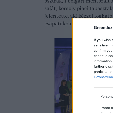
osztrák, 1 bolgár) mentorált 
saját, komoly piaci tapaszta
jelentette, aki kézzel foghat
csapatoknak, és heti szinten 
Greendex
If you wish 
sensitive in
confirm you
continue se
information 
further disc
participants
Downstream 
Persona
I want t