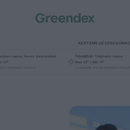
KERTEM
EGÉSZSÉGÜNK
Szombat
–
szben napos, heves zivatarokkal
Többnyire napos
n 21°
Max 33° / Min 19°
5% (1 mm)
Szél: 13 km/h
Csapadék: 4% (0 mm)
Szél: 9 km/