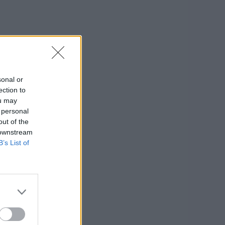
sonal or
ection to
ou may
 personal
out of the
 downstream
B’s List of