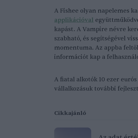
A Fishee olyan napelemes ka
applikációval
együttműködve,
kapást. A Vampire névre ker
szabható, és segítségével vis
momentuma. Az appba feltölt
információt kap a felhasználó
A fiatal alkotók 10 ezer euró
vállalkozásuk további fejlesz
Cikkajánló
Az adat érté