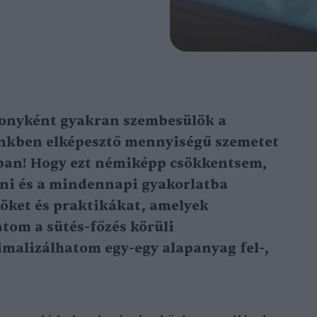
zonyként gyakran szembesülök a
ünkben elképesztő mennyiségű szemetet
ban! Hogy ezt némiképp csökkentsem,
ni és a mindennapi gyakorlatba
köket és praktikákat, amelyek
tom a sütés-főzés körüli
imalizálhatom egy-egy alapanyag fel-,