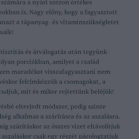
 számára a nyári szezon értékes
pokban is. Nagy előny, hogy a fagyasztott
nazt a tápanyag- és vitaminszükségletet
rsaik!
 tisztítás és átválogatás után tegyünk
 olyan porciókban, amilyet a család
iszen maradékot visszafagyasztani nem
evéskor felcímkézzük a csomagokat, a
udjuk, mit és mikor rejtettünk beléjük!
ésbé elterjedt módszer, pedig szinte
ég alkalmas a szárításra és az aszalásra.
g szárításkor az összes vizet eltávolítjuk
g aszaláskor csak egy részét párologtatjuk