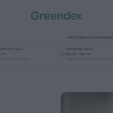
KERTEM
EGÉSZSÉGÜNK
Vasárnap
–
öbbnyire napos
Napos
n 19°
Max 33° / Min 18°
% (0 mm)
Szél: 9 km/h
Csapadék: 0% (0 mm)
Szél: 6 km/