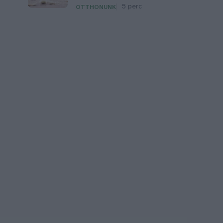
5 perc
OTTHONUNK