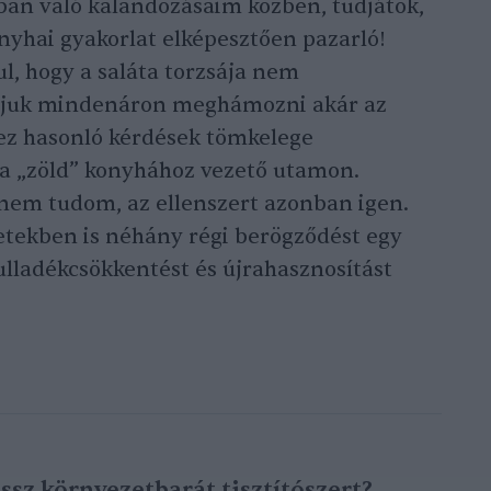
an való kalandozásaim közben, tudjátok,
nyhai gyakorlat elképesztően pazarló!
l, hogy a saláta torzsája nem
karjuk mindenáron meghámozni akár az
hez hasonló kérdések tömkelege
 „zöld” konyhához vezető utamon.
nem tudom, az ellenszert azonban igen.
ejetekben is néhány régi berögződést egy
ulladékcsökkentést és újrahasznosítást
sz környezetbarát tisztítószert?