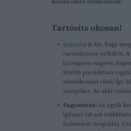
hosszú időre elraktározni!
Tartósíts okosan!
Befőzés
:
Jó hír, hogy meg
tartósítószer nélkül is. 
is) nagyon-nagyon alapos
kisebb porciókban tegyük
romolhasson ránk! Így ké
szörpöket, de akár zölds
Fagyasztás:
Az egyik ke
igényel túl sok trükközé
bababarát megoldás. Ezz