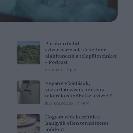
Pár éven belül
szivacsvárosokká kellene
alakítanunk a településeinket
– Podcast
2 perc
PODCAST
Negatív vízállások,
vízkorlátozások: miképp
takarékoskodhatsz a vízzel?
5 perc
ÉLŐ BOLYGÓNK
Hogyan védekezzünk a
hangyák ellen természetes
módon?