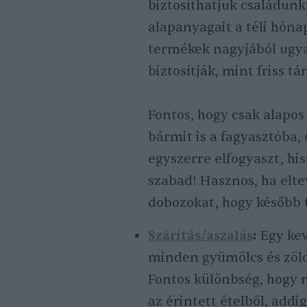
biztosíthatjuk családunk
alapanyagait a téli hóna
termékek nagyjából ugya
biztosítják, mint friss tá
Fontos, hogy csak alapos
bármit is a fagyasztóba,
egyszerre elfogyaszt, h
szabad! Hasznos, ha elt
dobozokat, hogy később t
Szárítás/aszalás
:
Egy kev
minden gyümölcs és zölds
Fontos különbség, hogy mí
az érintett ételből, addi