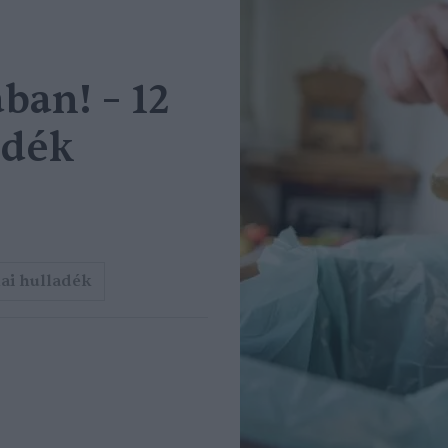
ban! – 12
adék
ai hulladék