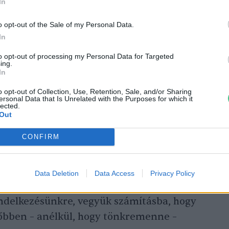
In
s, ezért nem érdemes (sőt sok esetben nem
o opt-out of the Sale of my Personal Data.
ani őket!
In
en körülmények között se tároljuk a
to opt-out of processing my Personal Data for Targeted
égeket egy helyen, ugyanis a gyümölcsökből
ing.
In
hormon a zöldségeket is növekedésre,
o opt-out of Collection, Use, Retention, Sale, and/or Sharing
ersonal Data that Is Unrelated with the Purposes for which it
lected.
Out
gy igyekezzünk a heti menüt az alapján
apanyagok találhatók a hűtőben vagy a
CONFIRM
Data Deletion
Data Access
Privacy Policy
 helyzetben vagyunk, hogy valamely
endelkezésünkre, vegyük számításba, hogy
őbben – anélkül, hogy tönkremenne –