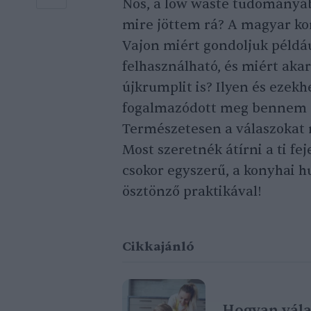
Nos, a low waste tudományáb
mire jöttem rá? A magyar ko
Vajon miért gondoljuk példáu
felhasználható, és miért a
újkrumplit is? Ilyen és ezek
fogalmazódott meg bennem a
Természetesen a válaszokat 
Most szeretnék átírni a ti f
csokor egyszerű, a konyhai h
ösztönző praktikával!
Cikkajánló
Hogyan válas