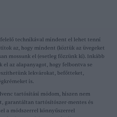
felelő technikával mindent el lehet tenni
A titok az, hogy mindent (köztük az üvegeket
an mossunk el (esetleg főzzünk ki). Inkább
 el az alapanyagot, hogy felbontva se
szíthetünk lekvárokat, befőtteket,
égkrémeket is.
dvenc tartósítási módom, hiszen nem
st, garantáltan tartósítószer-mentes és
el a módszerrel könnyűszerrel