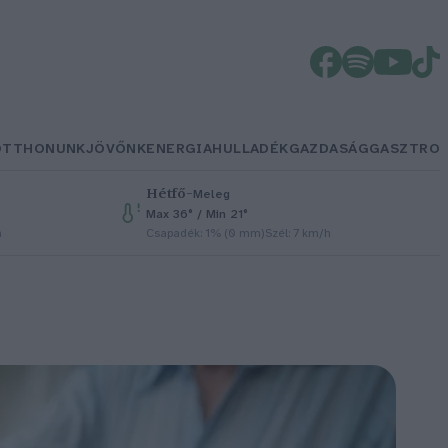
OTTHONUNK
JÖVŐNK
ENERGIA
HULLADÉK
GAZDASÁG
GASZTRO
Hétfő
–
Meleg
Max 36° / Min 21°
h
Csapadék: 1% (0 mm)
Szél: 7 km/h