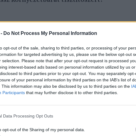
 -
Do Not Process My Personal Information
to opt-out of the sale, sharing to third parties, or processing of your per
formation for targeted advertising by us, please use the below opt-out s
r selection. Please note that after your opt-out request is processed y
ero waste csalafintaságokra, muszáj
eing interest-based ads based on personal information utilized by us or
al kerülhetjük el a felesleges konyhai
disclosed to third parties prior to your opt-out. You may separately opt-
losure of your personal information by third parties on the IAB’s list of
den alapanyagot megfelelően tárolunk és
. This information may also be disclosed by us to third parties on the
IA
hogy a zöldségek és a gyümölcsök ideális
Participants
that may further disclose it to other third parties.
, míg rájuk kerül a sor, szintén van
l Data Processing Opt Outs
o opt-out of the Sharing of my personal data.
dség és gyümölcs remekül elvan a hűvös,