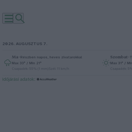
2026. AUGUSZTUS 7.
Ma
–
Szombat
–
Részben napos, heves zivatarokkal
T
Max 33° / Min 21°
Max 31° / Mi
Csapadék: 55% (1 mm)
Szél: 11 km/h
Csapadék: 5
időjárási adatok: