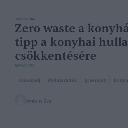
2021.12.04
Zero waste a konyhá
tipp a konyhai hull
csökkentésére
GASZTRO
cselekedj
ételmaradék
greendex
konyh
Ambrus Éva