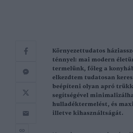
Környezettudatos háziass
ténnyel: mai modern élet
termelünk, főleg a konyhá
elkezdtem tudatosan keres
beépíteni olyan apró trük
segítségével minimalizálha
hulladéktermelést, és max
illetve kihasználtságát.