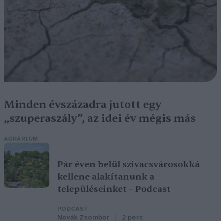
Minden évszázadra jutott egy
„szuperaszály”, az idei év mégis más
AGRÁRIUM
Pár éven belül szivacsvárosokká
kellene alakítanunk a
településeinket – Podcast
PODCAST
Novák Zsombor
2 perc