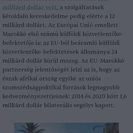
milliárd dollár volt
, a szolgáltatások
kétoldalú kereskedelme pedig elérte a 12
milliárd dollárt. Az Európai Unió emellett
Marokkó első számú külföldi közvetlentőke-
befektetője is: az EU-ból beáramló külföldi
közvetlentőke-befektetések állománya 24
milliárd dollár körül mozog. Az EU–Marokkó-
partnerség jelentőségét jelzi az is, hogy az
észak-afrikai ország egyike az uniós
szomszédságpolitikai források legnagyobb
kedvezményezettjeinek: 2014 és 2020 közt 1,6
milliárd dollár bilaterális segélyt kapott.