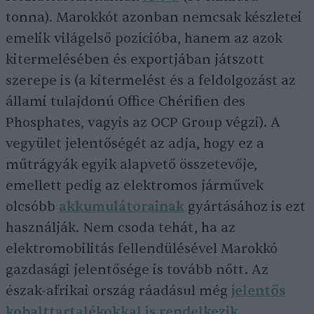
tonna). Marokkót azonban nemcsak készletei
emelik világelső pozícióba, hanem az azok
kitermelésében és exportjában játszott
szerepe is (a kitermelést és a feldolgozást az
állami tulajdonú Office Chérifien des
Phosphates, vagyis az OCP Group végzi). A
vegyület jelentőségét az adja, hogy ez a
műtrágyák egyik alapvető összetevője,
emellett pedig az elektromos járművek
olcsóbb
akkumulátorainak
gyártásához is ezt
használják. Nem csoda tehát, ha az
elektromobilitás fellendülésével Marokkó
gazdasági jelentősége is tovább nőtt. Az
észak-afrikai ország ráadásul még
jelentős
kobalttartalékokkal is rendelkezik
.