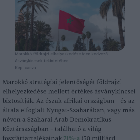
Marokkó földrajzi elhelyezkedése igen kedvező
ásványkincsek tekintetében
Kép: canva
Marokkó stratégiai jelentőségét földrajzi
elhelyezkedése mellett értékes ásványkincsei
biztosítják. Az észak-afrikai országban – és az
általa elfoglalt Nyugat-Szaharában, vagy más
néven a Szaharai Arab Demokratikus
Köztársaságban – található a világ
foszfáttartalékainak
71%-a
(50 milliárd