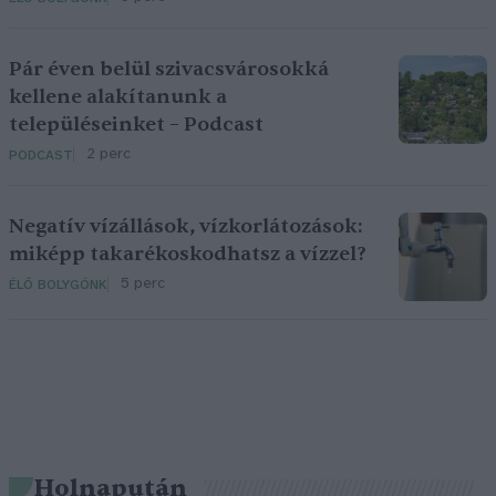
Pár éven belül szivacsvárosokká
kellene alakítanunk a
településeinket – Podcast
2 perc
PODCAST
Negatív vízállások, vízkorlátozások:
miképp takarékoskodhatsz a vízzel?
5 perc
ÉLŐ BOLYGÓNK
Holnapután