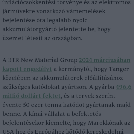
inflációcsökkentési törvénye és az elektromos
járművekre vonatkozó vámemelések
bejelentése óta legalább nyolc
akkumulátorgyártó jelentette be, hogy
üzemet létesít az országban.
A BTR New Material Group
2024 márciusában
kapott engedélyt
a kormánytól, hogy Tanger
közelében az akkumulátorok előállításához
szükséges katódokat gyártson. A gyárba
496,6
millió dollárt fektet
, és a tervek szerint
évente 50 ezer tonna katódot gyártanak majd
benne. A kínai vállalat a befektetés
bejelentésekor kiemelte, hogy Marokkónak az
USA-hoz és Európához kötődő kereskedelmi