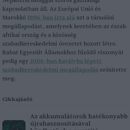
Népköztársasággal szoros gazdasági
kapcsolatban áll. Az Európai Unió és
Marokkó
1996-ban írta alá
azt a társulási
megállapodást, amelynek keretében az észak-
afrikai ország és a közösség
szabadkereskedelmi övezetet hozott létre.
Rabat Egyesült Államokhoz fűződő viszonyát
pedig egy
2006-ban hatályba lépett
szabadkereskedelmi megállapodás
erősítette
meg.
Cikkajánló
Az akkumulátorok hatékonyabb
újrahasznosításával