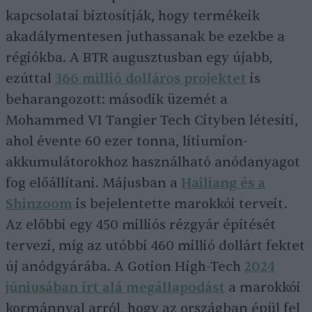
kapcsolatai biztosítják, hogy termékeik
akadálymentesen juthassanak be ezekbe a
régiókba. A BTR augusztusban egy újabb,
ezúttal
366 millió dolláros projektet
is
beharangozott: második üzemét a
Mohammed VI Tangier Tech Cityben létesíti,
ahol évente 60 ezer tonna, lítiumion-
akkumulátorokhoz használható anódanyagot
fog előállítani. Májusban a
Hailiang és a
Shinzoom
is bejelentette marokkói terveit.
Az előbbi egy 450 milliós rézgyár építését
tervezi, míg az utóbbi 460 millió dollárt fektet
új anódgyárába. A Gotion High-Tech
2024
júniusában írt alá megállapodást
a marokkói
kormánnyal arról, hogy az országban épül fel