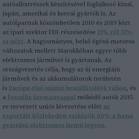
autóalkatrészek készítésével foglalkozó kínai,
japán, amerikai és koreai gyártók is. Az
autóiparnak köszönhetően 2010 és 2019 közt
az ipari szektor FDI-részesedése
15%-ról 37%-
ra nőtt
. A hagyományos, belső égésű motoros
változatok mellett Marokkóban egyre több
elektromos járművet is gyártanak. Az
országvezetés célja, hogy az új energiájú
járművek és az akkumulátorok területén
is
Európa első számú beszállítójává váljon
, és
a
fosszilis üzemanyaggal
működő autók 2035-
re tervezett uniós kivezetése előtt
az
exportált közlekedési eszközök 60%-a hazai
gyártású elektromos jármű legyen
.