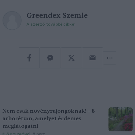
Greendex Szemle
A szerző további cikkei
Nem csak növényrajongóknak! – 8
arborétum, amelyet érdemes
meglátogatni
5 perc
ÉLŐ BOLYGÓNK