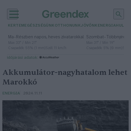
KERTEM
EGÉSZSÉGÜNK
OTTHONUNK
JÖVŐNK
ENERGIA
HULLA
–
–
Ma
Részben napos, heves zivatarokkal
Szombat
Többnyire n
Max 33° / Min 21°
Max 31° / Min 19°
Csapadék: 55% (1 mm)
Szél: 11 km/h
Csapadék: 5% (0 mm)
Szél:
időjárási adatok:
Akkumulátor-nagyhatalom lehet
Marokkó
ENERGIA
2024.11.11