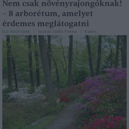
Nem csak növényrajongóknak!
– 8 arborétum, amelyet
érdemes meglátogatni
Granát-Galló Tímea
5 perc
ÉLŐ BOLYGÓNK