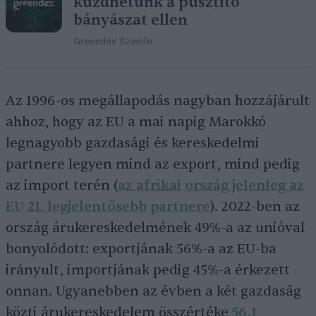
küzdhetünk a pusztító
bányászat ellen
Greendex Szemle
Az 1996-os megállapodás nagyban hozzájárult
ahhoz, hogy az EU a mai napig Marokkó
legnagyobb gazdasági és kereskedelmi
partnere legyen mind az export, mind pedig
az import terén (
az afrikai ország jelenleg az
EU 21. legjelentősebb partnere
). 2022-ben az
ország árukereskedelmének 49%-a az unióval
bonyolódott: exportjának 56%-a az EU-ba
irányult, importjának pedig 45%-a érkezett
onnan. Ugyanebben az évben a két gazdaság
közti árukereskedelem összértéke
56,1