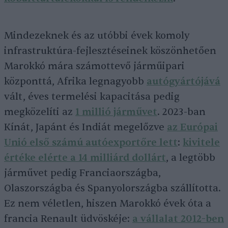
Mindezeknek és az utóbbi évek komoly
infrastruktúra-fejlesztéseinek köszönhetően
Marokkó mára számottevő járműipari
központtá, Afrika legnagyobb
autógyártójává
vált, éves termelési kapacitása pedig
megközelíti az
1 millió járművet
. 2023-ban
Kínát, Japánt és Indiát megelőzve
az Európai
Unió első számú autóexportőre lett
:
kivitele
értéke elérte a 14 milliárd dollárt
, a legtöbb
járművet pedig Franciaországba,
Olaszországba és Spanyolországba szállította.
Ez nem véletlen, hiszen Marokkó évek óta a
francia Renault üdvöskéje:
a vállalat 2012-ben