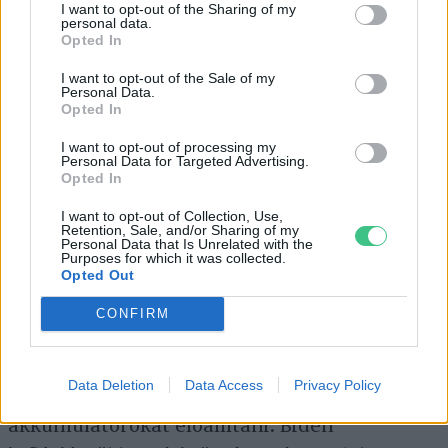
helyszínül szolgáló ipari parkjai a nyugati
I want to opt-out of the Sharing of my
personal data.
protekcionizmus erősödésével különösen
Opted In
fontos szerepet töltenek be: az ország
I want to opt-out of the Sale of my
Personal Data.
kulcsfontosságúvá vált Peking számára a
Opted In
nyugati elektromobilitási piacok elérésében.
I want to opt-out of processing my
Az USA és az EU piacvédő lépései ugyanis arra
Personal Data for Targeted Advertising.
Opted In
ösztönzik Kínát, hogy fokozza ellátási
láncainak regionalizációját. Rabat ráadásul
I want to opt-out of Collection, Use,
Retention, Sale, and/or Sharing of my
nemcsak a Kína számára fontos piacokhoz
Personal Data that Is Unrelated with the
Purposes for which it was collected.
kínál könnyű hozzáférést, hanem az ország
Opted Out
kifejezetten jó ipari infrastruktúrájához és
CONFIRM
olcsó munkaerejéhez is, ezért az idetelepülő
gyártók Európához képest
50%-kal
Data Deletion
Data Access
Privacy Policy
alacsonyabb költséggel
tudnak
akkumulátorokat előállítani. Biden