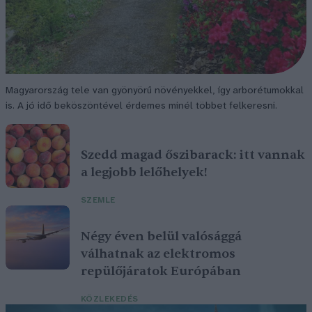
Magyarország tele van gyönyörű növényekkel, így arborétumokkal
is. A jó idő beköszöntével érdemes minél többet felkeresni.
Szedd magad őszibarack: itt vannak
a legjobb lelőhelyek!
SZEMLE
Négy éven belül valósággá
válhatnak az elektromos
repülőjáratok Európában
KÖZLEKEDÉS