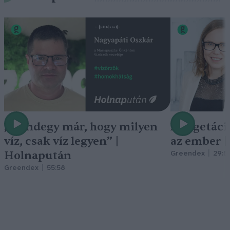
„Mindegy már, hogy milyen
A vegetáci
víz, csak víz legyen” |
az ember 
Holnapután
Greendex
29:5
Greendex
55:58