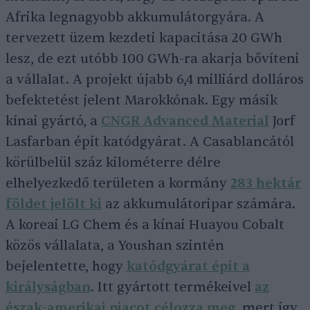
Afrika legnagyobb akkumulátorgyára. A
tervezett üzem kezdeti kapacitása 20 GWh
lesz, de ezt utóbb 100 GWh-ra akarja bővíteni
a vállalat. A projekt újabb 6,4 milliárd dolláros
befektetést jelent Marokkónak. Egy másik
kínai gyártó, a
CNGR Advanced Material
Jorf
Lasfarban épít katódgyárat. A Casablancától
körülbelül száz kilométerre délre
elhelyezkedő területen a kormány
283 hektár
földet jelölt ki
az akkumulátoripar számára.
A koreai LG Chem és a kínai Huayou Cobalt
közös vállalata, a Youshan szintén
bejelentette, hogy
katódgyárat épít a
királyságban
. Itt gyártott termékeivel
az
észak-amerikai piacot célozza meg
, mert így