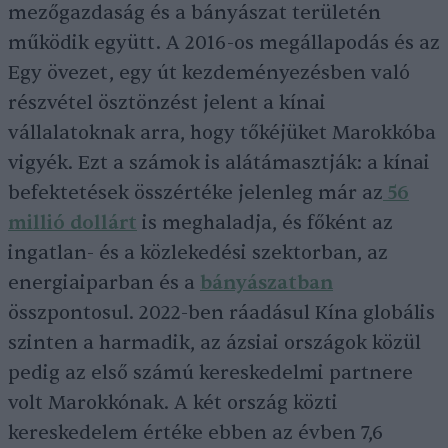
mezőgazdaság és a bányászat területén
működik együtt. A 2016-os megállapodás és az
Egy övezet, egy út kezdeményezésben való
részvétel ösztönzést jelent a kínai
vállalatoknak arra, hogy tőkéjüket Marokkóba
vigyék. Ezt a számok is alátámasztják: a kínai
befektetések összértéke jelenleg már az
56
millió dollárt
is meghaladja, és főként az
ingatlan- és a közlekedési szektorban, az
energiaiparban és a
bányászatban
összpontosul. 2022-ben ráadásul Kína globális
szinten a harmadik, az ázsiai országok közül
pedig az első számú kereskedelmi partnere
volt Marokkónak. A két ország közti
kereskedelem értéke ebben az évben 7,6