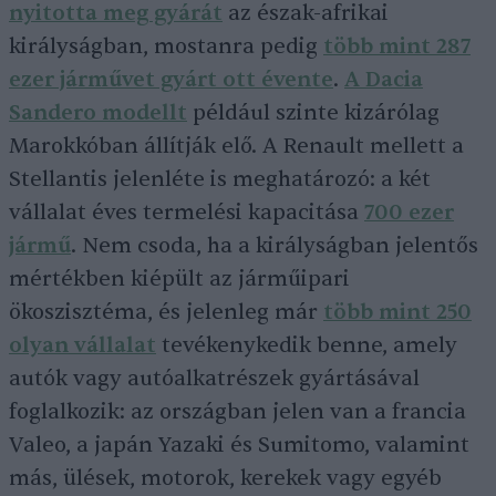
nyitotta meg gyárát
az észak-afrikai
királyságban, mostanra pedig
több mint 287
ezer járművet gyárt ott évente
.
A Dacia
Sandero modellt
például szinte kizárólag
Marokkóban állítják elő. A Renault mellett a
Stellantis jelenléte is meghatározó: a két
vállalat éves termelési kapacitása
700 ezer
jármű
. Nem csoda, ha a királyságban jelentős
mértékben kiépült az járműipari
ökoszisztéma, és jelenleg már
több mint 250
olyan vállalat
tevékenykedik benne, amely
autók vagy autóalkatrészek gyártásával
foglalkozik: az országban jelen van a francia
Valeo, a japán Yazaki és Sumitomo, valamint
más, ülések, motorok, kerekek vagy egyéb