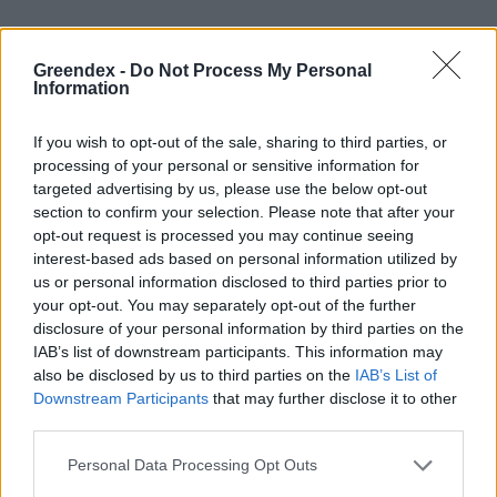
A kínai–marokkói partnerség keretében 2017-
ben indították el a jelenlegi marokkói
Greendex -
Do Not Process My Personal
Information
uralkodóról elnevezett Mohammed VI
Tangier Tech City projektet. A Tanger
If you wish to opt-out of the sale, sharing to third parties, or
processing of your personal or sensitive information for
kikötőváros közelében épülő ipari park,
targeted advertising by us, please use the below opt-out
amelyet a sajtó „marokkói Sanghajnak”
section to confirm your selection. Please note that after your
keresztelt el, 2027-es elkészültekor
opt-out request is processed you may continue seeing
interest-based ads based on personal information utilized by
várhatóan
200 kínai techvállalatot fogad be
.
us or personal information disclosed to third parties prior to
Az autógumi-gyártással foglalkozó Sentury
your opt-out. You may separately opt-out of the further
disclosure of your personal information by third parties on the
Tire például
20 hektárnyi föld használatáról
IAB’s list of downstream participants. This information may
szerződött
a marokkói országvezetéssel, 300
also be disclosed by us to third parties on the
IAB’s List of
Downstream Participants
that may further disclose it to other
millió dollárnyi befektetést hozva az ipari
third parties.
parkba. A Mohammed VI Tangier Tech City és
Personal Data Processing Opt Outs
Marokkó egyéb, kínai vállalatoknak gyártási