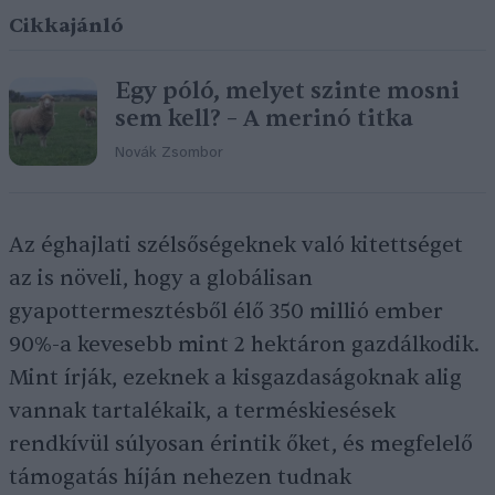
Cikkajánló
Egy póló, melyet szinte mosni
sem kell? – A merinó titka
Novák Zsombor
Az éghajlati szélsőségeknek való kitettséget
az is növeli, hogy a globálisan
gyapottermesztésből élő 350 millió ember
90%-a kevesebb mint 2 hektáron gazdálkodik.
Mint írják, ezeknek a kisgazdaságoknak alig
vannak tartalékaik, a terméskiesések
rendkívül súlyosan érintik őket, és megfelelő
támogatás híján nehezen tudnak