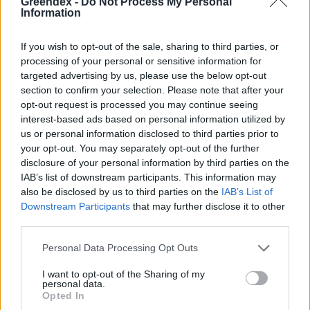
Greendex -
Do Not Process My Personal
Information
If you wish to opt-out of the sale, sharing to third parties, or
processing of your personal or sensitive information for
targeted advertising by us, please use the below opt-out
section to confirm your selection. Please note that after your
opt-out request is processed you may continue seeing
interest-based ads based on personal information utilized by
us or personal information disclosed to third parties prior to
your opt-out. You may separately opt-out of the further
disclosure of your personal information by third parties on the
IAB’s list of downstream participants. This information may
also be disclosed by us to third parties on the
IAB’s List of
A vitorlavirág ideális szobanövény, hiszen kiválóan tűri a meleget
Downstream Participants
that may further disclose it to other
és a fényszegény környezetet.
third parties.
Personal Data Processing Opt Outs
Születésnapi programokkal várja a
I want to opt-out of the Sharing of my
hétvégén a közönséget a 160 éves
personal data.
Opted In
Fővárosi Állatkert