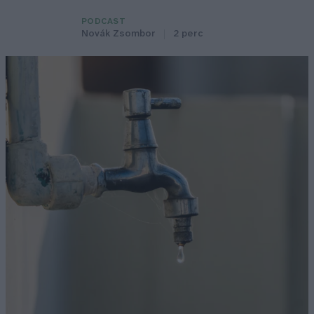
PODCAST
Novák Zsombor
2 perc