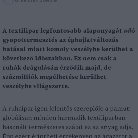
Greendex Szemle
A textilipar legfontosabb alapanyagát adó
gyapottermesztés az éghajlatváltozás
hatásai miatt komoly veszélybe kerülhet a
következő időszakban. Ez nem csak a
ruhák drágulásán érződik majd, de
százmilliók megélhetése kerülhet
veszélybe világszerte.
A ruhaipar igen jelentős szereplője a pamut:
globálisan minden harmadik textiliparban
használt természetes szálat ez az anyag adja.
Épp ezért érintheti érzékenyen az ágazatot a