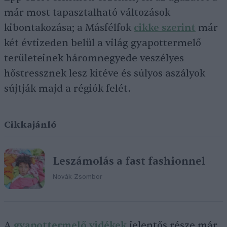
már most tapasztalható változások
kibontakozása; a Másfélfok
cikke szerint
már
két évtizeden belül a világ gyapottermelő
területeinek háromnegyede veszélyes
hőstressznek lesz kitéve és súlyos aszályok
sújtják majd a régiók felét.
Cikkajánló
Leszámolás a fast fashionnel
Novák Zsombor
A
gyapottermelő vidékek
jelentős része már