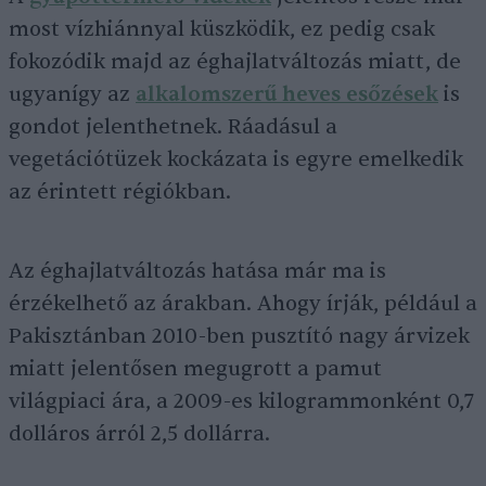
most vízhiánnyal küszködik, ez pedig csak
fokozódik majd az éghajlatváltozás miatt, de
ugyanígy az
alkalomszerű heves esőzések
is
gondot jelenthetnek. Ráadásul a
vegetációtüzek kockázata is egyre emelkedik
az érintett régiókban.
Az éghajlatváltozás hatása már ma is
érzékelhető az árakban. Ahogy írják, például a
Pakisztánban 2010-ben pusztító nagy árvizek
miatt jelentősen megugrott a pamut
világpiaci ára, a 2009-es kilogrammonként 0,7
dolláros árról 2,5 dollárra.