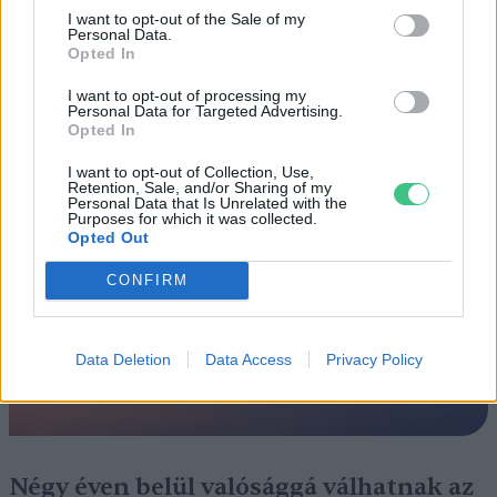
I want to opt-out of the Sale of my
ÉLŐ BOLYGÓNK
Personal Data.
Opted In
Szedd magad őszibarack: itt vannak
I want to opt-out of processing my
a legjobb lelőhelyek!
Personal Data for Targeted Advertising.
Opted In
SZEMLE
I want to opt-out of Collection, Use,
Retention, Sale, and/or Sharing of my
Personal Data that Is Unrelated with the
Purposes for which it was collected.
Opted Out
CONFIRM
Data Deletion
Data Access
Privacy Policy
Négy éven belül valósággá válhatnak az