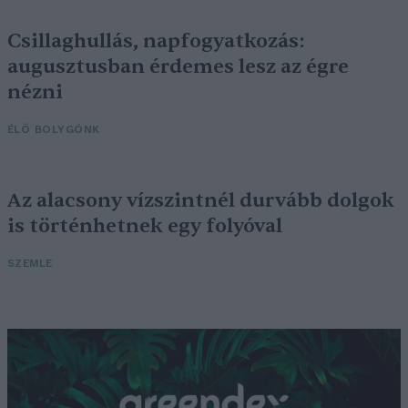
Csillaghullás, napfogyatkozás:
augusztusban érdemes lesz az égre
nézni
ÉLŐ BOLYGÓNK
Az alacsony vízszintnél durvább dolgok
is történhetnek egy folyóval
SZEMLE