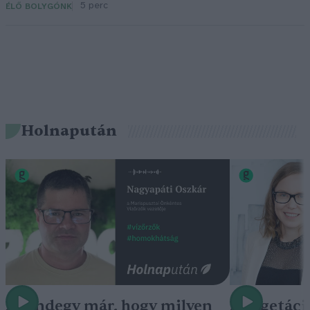
5 perc
ÉLŐ BOLYGÓNK
Holnapután
„Mindegy már, hogy milyen
A vegetáci