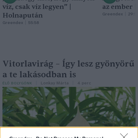
víz, csak víz legyen” |
az ember 
Holnapután
Greendex
29:5
Greendex
55:58
Vitorlavirág – Így lesz gyönyörű
a te lakásodban is
Lonkay Márta
4 perc
ÉLŐ BOLYGÓNK