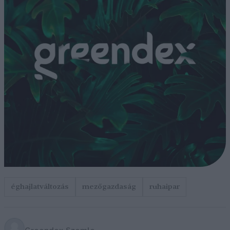
éghajlatváltozás
mezőgazdaság
ruhaipar