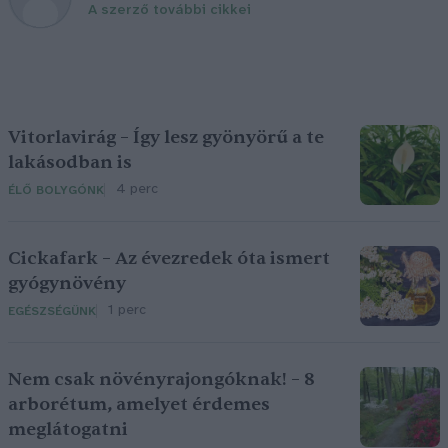
A szerző további cikkei
Vitorlavirág – Így lesz gyönyörű a te
lakásodban is
4 perc
ÉLŐ BOLYGÓNK
Cickafark – Az évezredek óta ismert
gyógynövény
1 perc
EGÉSZSÉGÜNK
Nem csak növényrajongóknak! – 8
arborétum, amelyet érdemes
meglátogatni