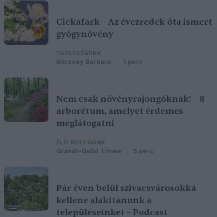
Cickafark – Az évezredek óta ismert
gyógynövény
EGÉSZSÉGÜNK
Börzsey Barbara
1 perc
Nem csak növényrajongóknak! – 8
arborétum, amelyet érdemes
meglátogatni
ÉLŐ BOLYGÓNK
Granát-Galló Tímea
5 perc
Pár éven belül szivacsvárosokká
kellene alakítanunk a
településeinket – Podcast