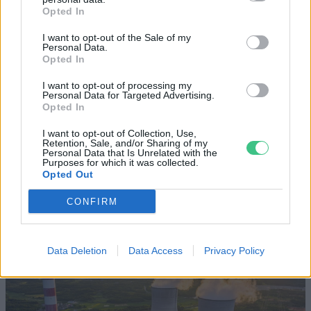
Opted In
Szöllősi Gáborral, a Gardenfutura ügyvezetőjével beszélgettünk.
I want to opt-out of the Sale of my
Personal Data.
Opted In
Történelmi aszály sújtja Nagy-
I want to opt-out of processing my
Personal Data for Targeted Advertising.
Britanniát is
Opted In
SZEMLE
I want to opt-out of Collection, Use,
Retention, Sale, and/or Sharing of my
Personal Data that Is Unrelated with the
Purposes for which it was collected.
Elképesztő felvétel mutatja meg,
Opted Out
mekkora a különbség az áradó és a
kiszáradó Duna között
CONFIRM
ÉLŐ BOLYGÓNK
Data Deletion
Data Access
Privacy Policy