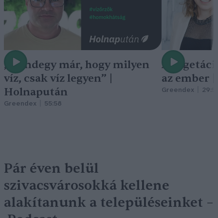
„Mindegy már, hogy milyen
A vegetáci
víz, csak víz legyen” |
az ember 
Holnapután
Greendex
29:5
Greendex
55:58
Pár éven belül
szivacsvárosokká kellene
alakítanunk a településeinket –