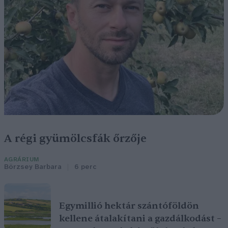
A régi gyümölcsfák őrzője
AGRÁRIUM
Börzsey Barbara
6 perc
Egymillió hektár szántóföldön
kellene átalakítani a gazdálkodást –