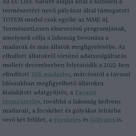
Az EU LIFE Nature alapja által a Közösen a
természetért nevű pályázat által támogatott
TOTEM modul csak egyike az MME új,
TermészetLesen elnevezésű programjának,
amelynek célja a lakosság bevonása a
madarak és más állatok megfigyelésébe. Az
elhullott állatokról történő adatszolgáltatás
mellett decemberben folytatódik a 2022-ben
elindított
Téli madárles
, márciustól a tavaszi
időszakban megfigyelhető állatokra
kialakított adatgyűjtés, a
Tavaszi
természetles
, továbbá a lakosság kedvenc
madarait, a fecskéket és gólyákat leltárba
vevő két felület, a
Fecskeles
és
Gólyales
is.