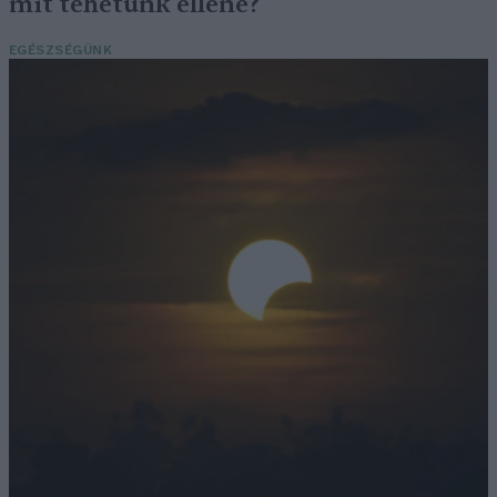
mit tehetünk ellene?
EGÉSZSÉGÜNK