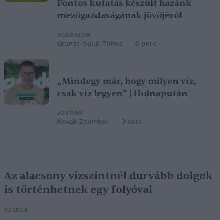
Fontos kutatás készült hazánk
mezőgazdaságának jövőjéről
AGRÁRIUM
Granát-Galló Tímea
6 perc
„Mindegy már, hogy milyen víz,
csak víz legyen” | Holnapután
JÖVŐNK
Novák Zsombor
3 perc
Az alacsony vízszintnél durvább dolgok
is történhetnek egy folyóval
SZEMLE