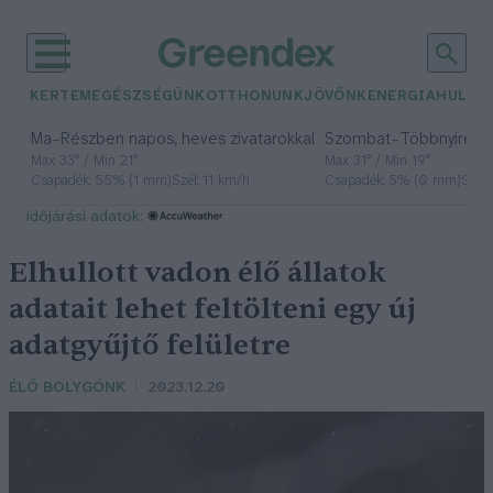
KERTEM
EGÉSZSÉGÜNK
OTTHONUNK
JÖVŐNK
ENERGIA
HULLA
–
–
Ma
Részben napos, heves zivatarokkal
Szombat
Többnyire n
Max 33° / Min 21°
Max 31° / Min 19°
Csapadék: 55% (1 mm)
Szél: 11 km/h
Csapadék: 5% (0 mm)
Szél:
időjárási adatok:
Elhullott vadon élő állatok
adatait lehet feltölteni egy új
adatgyűjtő felületre
ÉLŐ BOLYGÓNK
2023.12.20