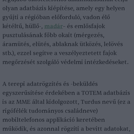
olyan adatbázis kiépítése, amely egy helyen
gyűjti a régióban előforduló, vadon élő
kétéltű, hüllő-,
madár
– és emlősfajok
pusztulásának főbb okait (mérgezés,
áramütés, elütés, ablaknak ütközés, lelövés
stb.), ezzel segítve a veszélyeztetett fajok
megőrzését szolgáló védelmi intézkedéseket.
A terepi adatrögzítés és -beküldés
egyszerűsítése érdekében a TOTEM adatbázis
is az MME által kidolgozott, Turdus nevű (ez a
rigófélék tudományos családneve)
mobiltelefonos applikáció keretében
működik, és azonnal rögzíti a bevitt adatokat,