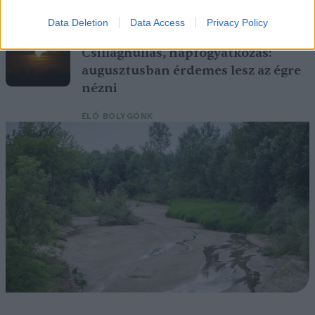
EGÉSZSÉGÜNK
Data Deletion
Data Access
Privacy Policy
Csillaghullás, napfogyatkozás:
augusztusban érdemes lesz az égre
nézni
ÉLŐ BOLYGÓNK