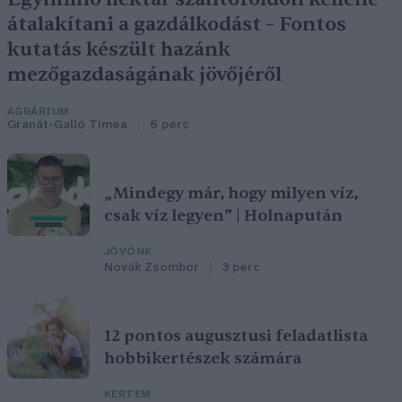
átalakítani a gazdálkodást – Fontos
kutatás készült hazánk
mezőgazdaságának jövőjéről
AGRÁRIUM
Granát-Galló Tímea
6 perc
„Mindegy már, hogy milyen víz,
csak víz legyen” | Holnapután
JÖVŐNK
Novák Zsombor
3 perc
12 pontos augusztusi feladatlista
hobbikertészek számára
KERTEM