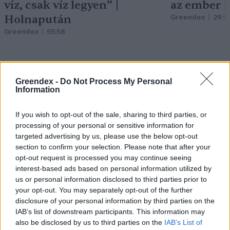
víz, csak víz legyen” |
az ember 
Holnapután
Greendex
29:5
Greendex
55:58
Greendex -
Do Not Process My Personal
Information
Negatív vízállások,
vízkorlátozások: miképp
If you wish to opt-out of the sale, sharing to third parties, or
processing of your personal or sensitive information for
takarékoskodhatsz a vízzel?
targeted advertising by us, please use the below opt-out
section to confirm your selection. Please note that after your
Granát-Galló Tímea
5 perc
ÉLŐ BOLYGÓNK
opt-out request is processed you may continue seeing
interest-based ads based on personal information utilized by
us or personal information disclosed to third parties prior to
your opt-out. You may separately opt-out of the further
disclosure of your personal information by third parties on the
IAB’s list of downstream participants. This information may
also be disclosed by us to third parties on the
IAB’s List of