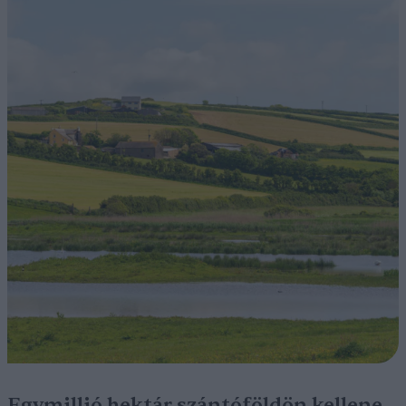
Egymillió hektár szántóföldön kellene