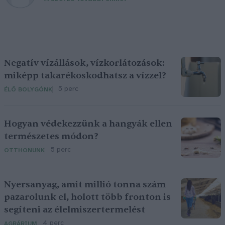
Negatív vízállások, vízkorlátozások:
miképp takarékoskodhatsz a vízzel?
5 perc
ÉLŐ BOLYGÓNK
Hogyan védekezzünk a hangyák ellen
természetes módon?
5 perc
OTTHONUNK
Nyersanyag, amit millió tonna szám
pazarolunk el, holott több fronton is
segíteni az élelmiszertermelést
4 perc
AGRÁRIUM