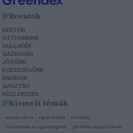
Rovatok
KERTEM
OTTHONUNK
HULLADÉK
GAZDASÁG
JÖVŐNK
EGÉSZSÉGÜNK
ENERGIA
GASZTRO
KÖZLEKEDÉS
Kiemelt témák
aszály ellen
egyél helyit
erdeink
fókuszban az egészségünk
globális megoldások