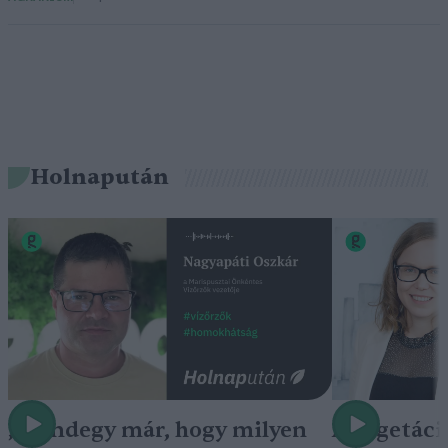
Holnapután
„Mindegy már, hogy milyen
A vegetáci