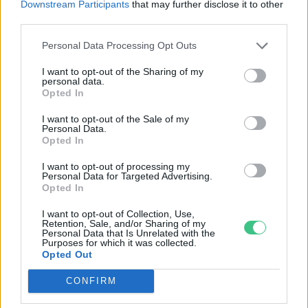
Downstream Participants
that may further disclose it to other
third parties.
Personal Data Processing Opt Outs
I want to opt-out of the Sharing of my
personal data.
Opted In
I want to opt-out of the Sale of my
Personal Data.
Opted In
I want to opt-out of processing my
Personal Data for Targeted Advertising.
Opted In
I want to opt-out of Collection, Use,
Ha elmúlik az aszályos időszak, akkor is szem előtt kell(ene)
Retention, Sale, and/or Sharing of my
tartanunk ezeket a döntéseket.
Personal Data that Is Unrelated with the
Purposes for which it was collected.
Opted Out
Miért viseli meg az embert a hőség
CONFIRM
és mit tehetünk ellene?