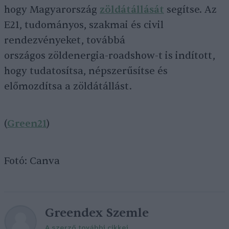
hogy Magyarország
zöldátállását
segítse. Az
E21, tudományos, szakmai és civil
rendezvényeket, továbbá
országos zöldenergia-roadshow-t is indított,
hogy tudatosítsa, népszerűsítse és
előmozdítsa a zöldátállást.
(
Green21
)
Fotó: Canva
Greendex Szemle
A szerző további cikkei