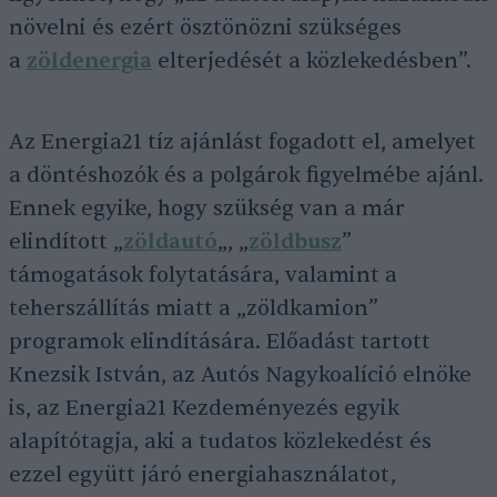
növelni és ezért ösztönözni szükséges
a
zöldenergia
elterjedését a közlekedésben”.
Az Energia21 tíz ajánlást fogadott el, amelyet
a döntéshozók és a polgárok figyelmébe ajánl.
Ennek egyike, hogy szükség van a már
elindított „
zöldautó
„, „
zöldbusz
”
támogatások folytatására, valamint a
teherszállítás miatt a „zöldkamion”
programok elindítására. Előadást tartott
Knezsik István, az Autós Nagykoalíció elnöke
is, az Energia21 Kezdeményezés egyik
alapítótagja, aki a tudatos közlekedést és
ezzel együtt járó energiahasználatot,