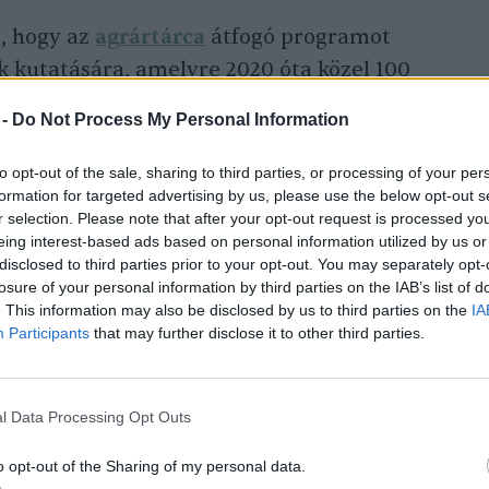
, hogy az
agrártárca
átfogó programot
 kutatására, amelyre 2020 óta közel 100
 Ilyen mértékű pénzügyi támogatást harminc
 -
Do Not Process My Personal Information
a nem kapott a hazai rezervátumprogram.
égéig 17 erdőrezervátum felmérése valósul
to opt-out of the sale, sharing to third parties, or processing of your per
formation for targeted advertising by us, please use the below opt-out s
elyszíneken.
r selection. Please note that after your opt-out request is processed y
eing interest-based ads based on personal information utilized by us or
disclosed to third parties prior to your opt-out. You may separately opt-
gkezdődik a 10 éves
losure of your personal information by third parties on the IAB’s list of
. This information may also be disclosed by us to third parties on the
IA
tése, a digitális
Participants
that may further disclose it to other third parties.
ábbá támogatjuk a
kálását is
l Data Processing Opt Outs
o opt-out of the Sharing of my personal data.