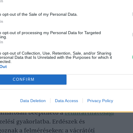
In
o opt-out of the Sale of my Personal Data.
In
to opt-out of processing my Personal Data for Targeted
ing.
In
 Nagyerdő lett Magyarország legszebb
o opt-out of Collection, Use, Retention, Sale, and/or Sharing
ersonal Data that Is Unrelated with the Purposes for which it
lected.
Out
CONFIRM
erdőrezervátum kutatás célja, hogy a
Data Deletion
Data Access
Privacy Policy
tlen erdőkben
figyelhessék
meg a
yamatosan beépíthető a
fenntarthatósági
zelési gyakorlatba. Erdészek és
oznak a felméréseken: a vácrátóti