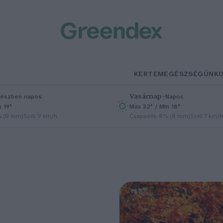
KERTEM
EGÉSZSÉGÜNK
Vasárnap
–
észben napos
Napos
n 19°
Max 32° / Min 18°
% (0 mm)
Szél: 9 km/h
Csapadék: 0% (0 mm)
Szél: 7 km/h