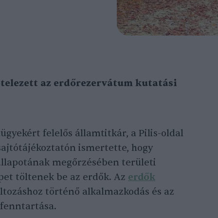
telezett az erdőrezervátum kutatási
gyekért felelős államtitkár, a Pilis-oldal
ajtótájékoztatón ismertette, hogy
állapotának megőrzésében területi
pet töltenek be az erdők. Az
erdők
ltozáshoz történő alkalmazkodás és az
fenntartása.