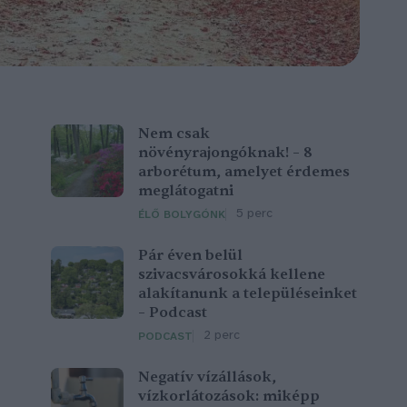
Nem csak
növényrajongóknak! – 8
arborétum, amelyet érdemes
meglátogatni
5 perc
ÉLŐ BOLYGÓNK
Pár éven belül
szivacsvárosokká kellene
alakítanunk a településeinket
– Podcast
2 perc
PODCAST
Negatív vízállások,
vízkorlátozások: miképp