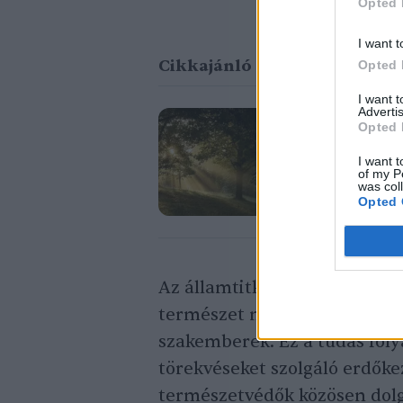
Opted 
I want t
Cikkajánló
Opted 
I want 
Advertis
Opted 
A debreceni
erdeje
I want t
of my P
was col
Greendex Szemle
Opted 
Az államtitkár elmondta, az 
természet működését érinte
szakemberek. Ez a tudás fol
törekvéseket szolgáló erdőke
természetvédők közösen dolg