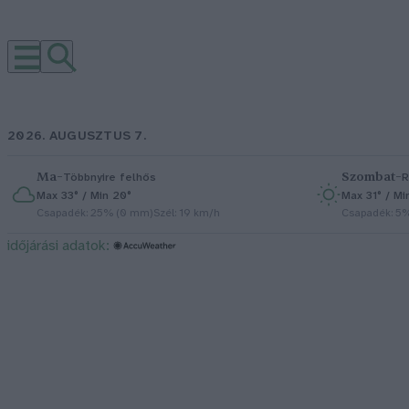
2026. AUGUSZTUS 7.
Ma
–
Szombat
–
Többnyire felhős
R
Max 33° / Min 20°
Max 31° / Mi
Csapadék: 25% (0 mm)
Szél: 19 km/h
Csapadék: 5
időjárási adatok: