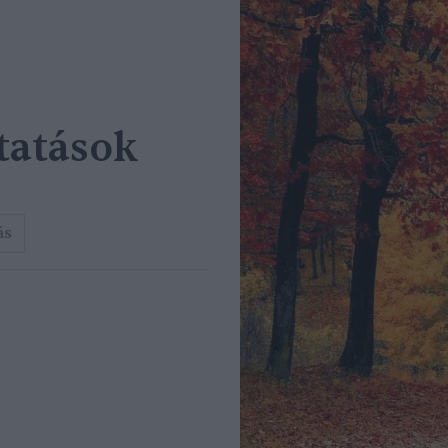
tatások
ás