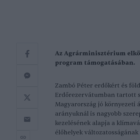
Az Agrárminisztérium elkö
program támogatásában.
Zambó Péter erdőkért és földü
Erdőrezervátumban tartott s
Magyarország jó környezeti 
arányuknál is nagyobb szere
kezelésének alapja a klímavá
élőhelyek változatosságának 