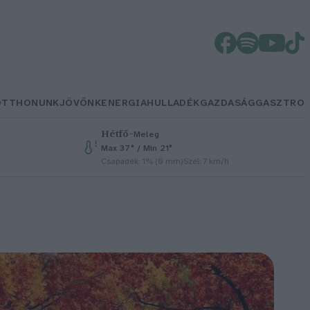
OTTHONUNK
JÖVŐNK
ENERGIA
HULLADÉK
GAZDASÁG
GASZTRO
Hétfő
–
Meleg
Max 37° / Min 21°
Csapadék: 1% (0 mm)
Szél: 7 km/h