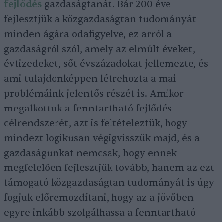
fejlődés
gazdaságtanát. Bár 200 éve
fejlesztjük a közgazdaságtan tudományát
minden ágára odafigyelve, ez arról a
gazdaságról szól, amely az elmúlt éveket,
évtizedeket, sőt évszázadokat jellemezte, és
ami tulajdonképpen létrehozta a mai
problémáink jelentős részét is. Amikor
megalkottuk a fenntartható fejlődés
célrendszerét, azt is feltételeztük, hogy
mindezt logikusan végigvisszük majd, és a
gazdaságunkat nemcsak, hogy ennek
megfelelően fejlesztjük tovább, hanem az ezt
támogató közgazdaságtan tudományát is úgy
fogjuk előremozdítani, hogy az a jövőben
egyre inkább szolgálhassa a fenntartható