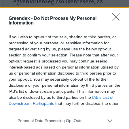
egyenlőtlenség csökkentésére, az
éghajlatváltozás elleni küzdelemre,
Greendex -
Do Not Process My Personal
valamint a béke és a jóllét előmozdítására
Information
irányulnak. Ezek a globális célok a
If you wish to opt-out of the sale, sharing to third parties, or
társadalmi, gazdasági és környezeti
processing of your personal or sensitive information for
szempontokat integrálják egy átfogó
targeted advertising by us, please use the below opt-out
section to confirm your selection. Please note that after your
cselekvési keretben.
opt-out request is processed you may continue seeing
interest-based ads based on personal information utilized by
us or personal information disclosed to third parties prior to
Minden évben egy nagyobb volumenű,
your opt-out. You may separately opt-out of the further
áttekintő jellegű rendezvényt is
disclosure of your personal information by third parties on the
IAB’s list of downstream participants. This information may
szerveznek a fenntartható fejlődési célok
also be disclosed by us to third parties on the
IAB’s List of
aktuális helyzetéről. Az ideire nemrégiben
Downstream Participants
that may further disclose it to other
third parties.
Pekingben került sor, ahol a konferencia
tudományos bizottságában elnökölt.
Personal Data Processing Opt Outs
Milyen fő napirendi pontok kerültek