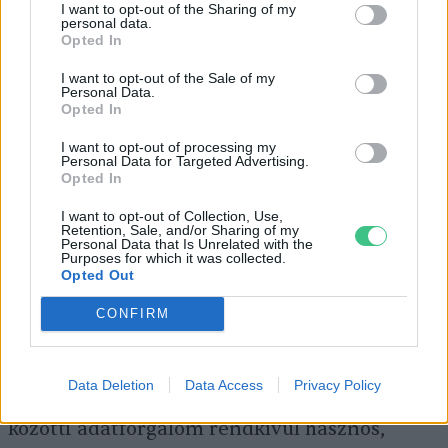
I want to opt-out of the Sharing of my
terítékre?
personal data.
Opted In
I want to opt-out of the Sale of my
Personal Data.
Kína komolyan veszi a fenntartható fejlődési
Opted In
célok megvalósításához szükséges eszközök
I want to opt-out of processing my
biztosítását. Olyannyira, hogy már készül is a
Personal Data for Targeted Advertising.
Opted In
műholdak
új generációja. Ezek nemcsak több
módszerrel végeznek méréseket a bolygónk
I want to opt-out of Collection, Use,
Retention, Sale, and/or Sharing of my
Personal Data that Is Unrelated with the
felszínén, és aztán visszasugározzák az
Purposes for which it was collected.
Opted Out
adatokat a Földre, hanem az adatfeldolgozás
igen jelentős részét már Föld körüli
CONFIRM
pályájukon elvégzik. Így a már feldolgozott
adatokat szolgáltatják a földi központnak. Ez
Data Deletion
Data Access
Privacy Policy
azt jelenti, hogy a műhold és a vezérlőközpont
közötti adatforgalom rendkívül hasznos,