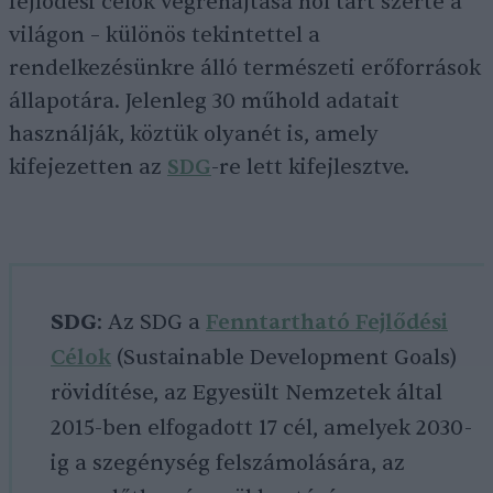
fejlődési célok végrehajtása hol tart szerte a
világon – különös tekintettel a
rendelkezésünkre álló természeti erőforrások
állapotára. Jelenleg 30 műhold adatait
használják, köztük olyanét is, amely
kifejezetten az
SDG
-re lett kifejlesztve.
SDG
: Az SDG a
Fenntartható Fejlődési
Célok
(Sustainable Development Goals)
rövidítése, az Egyesült Nemzetek által
2015-ben elfogadott 17 cél, amelyek 2030-
ig a szegénység felszámolására, az