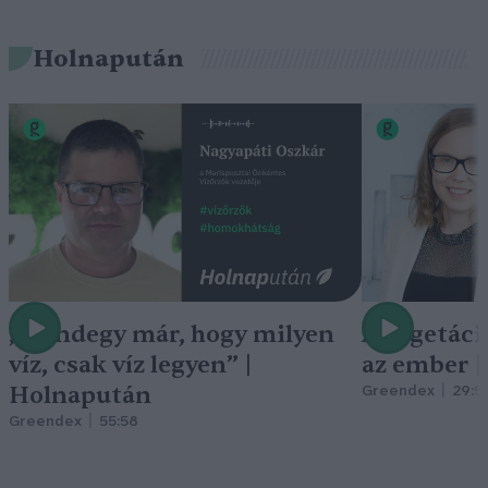
Holnapután
„Mindegy már, hogy milyen
A vegetáci
víz, csak víz legyen” |
az ember 
Holnapután
Greendex
29:5
Greendex
55:58