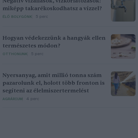
Negatív vízállások, vízkorlátozások:
miképp takarékoskodhatsz a vízzel?
5 perc
ÉLŐ BOLYGÓNK
Hogyan védekezzünk a hangyák ellen
természetes módon?
5 perc
OTTHONUNK
Nyersanyag, amit millió tonna szám
pazarolunk el, holott több fronton is
segíteni az élelmiszertermelést
4 perc
AGRÁRIUM