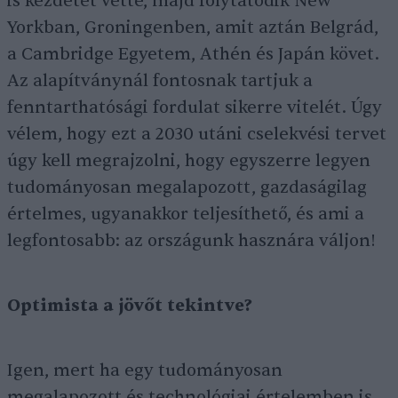
is kezdetét vette, majd folytatódik New
Yorkban, Groningenben, amit aztán Belgrád,
a Cambridge Egyetem, Athén és Japán követ.
Az alapítványnál fontosnak tartjuk a
fenntarthatósági fordulat sikerre vitelét. Úgy
vélem, hogy ezt a 2030 utáni cselekvési tervet
úgy kell megrajzolni, hogy egyszerre legyen
tudományosan megalapozott, gazdaságilag
értelmes, ugyanakkor teljesíthető, és ami a
legfontosabb: az országunk hasznára váljon!
Optimista a jövőt tekintve?
Igen, mert ha egy tudományosan
megalapozott és technológiai értelemben is