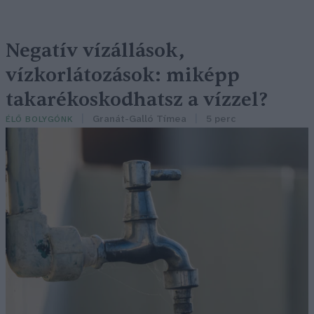
Negatív vízállások,
vízkorlátozások: miképp
takarékoskodhatsz a vízzel?
Granát-Galló Tímea
5 perc
ÉLŐ BOLYGÓNK