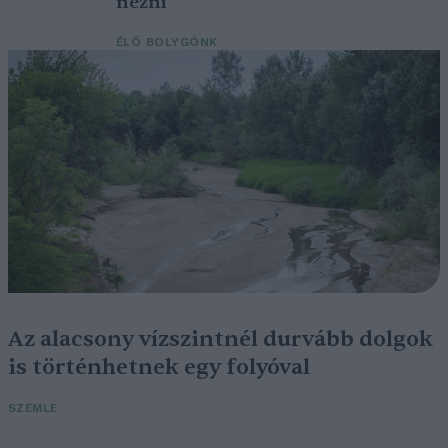
nézni
ÉLŐ BOLYGÓNK
Az alacsony vízszintnél durvább dolgok
is történhetnek egy folyóval
SZEMLE