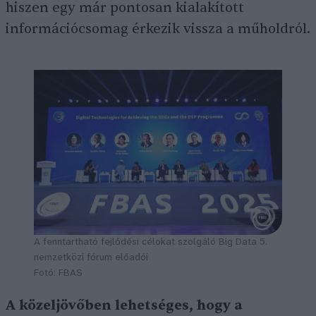
hiszen egy már pontosan kialakított
információcsomag érkezik vissza a műholdról.
A fenntartható fejlődési célokat szolgáló Big Data 5.
nemzetközi fórum előadói
Fotó: FBAS
A közeljövőben lehetséges, hogy a