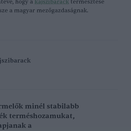
átéve, hogy a
kajszibarack
termesztése
észe a magyar mezőgazdaságnak.
jszibarack
rmelők minél stabilabb
ssék terméshozamukat,
apjanak a