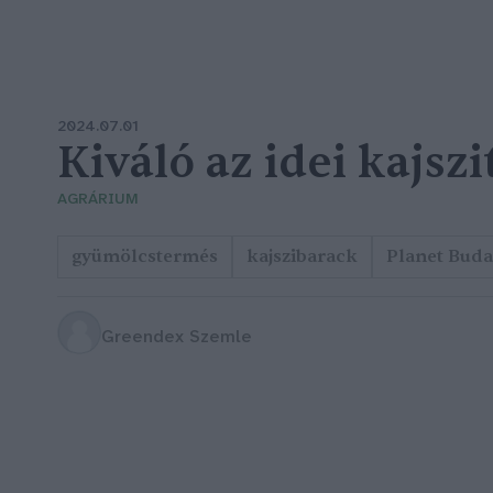
2024.07.01
Kiváló az idei kajsz
AGRÁRIUM
gyümölcstermés
kajszibarack
Planet Buda
Greendex Szemle