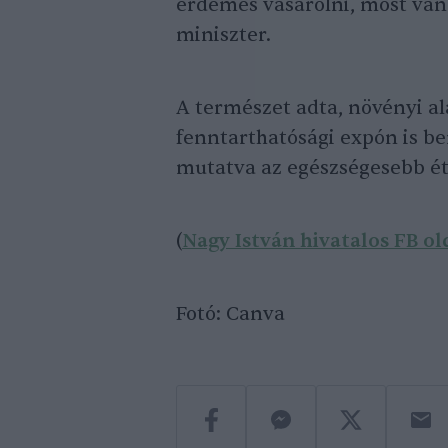
érdemes vásárolni, most van i
miniszter.
A természet adta, növényi a
fenntarthatósági expón is be
mutatva az egészségesebb éte
(
Nagy István hivatalos FB ol
Fotó: Canva