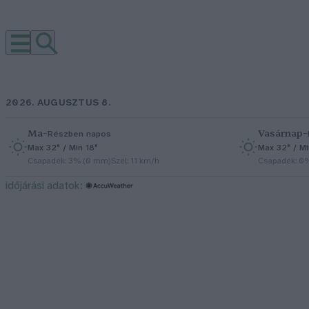
2026. AUGUSZTUS 8.
Ma
–
Vasárnap
–
Részben napos
Max 32° / Min 18°
Max 32° / Mi
Csapadék: 3% (0 mm)
Szél: 11 km/h
Csapadék: 0
időjárási adatok: