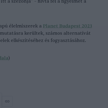
tt a szezonja” – hívta fel a figyelmet a
lapú élelmiszerek a
Planet Budapest 2023
mutatásra kerültek, számos alternatívát
lek elkészítéséhez és fogyasztásához.
dala
)