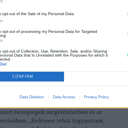
In
o opt-out of the Sale of my Personal Data.
In
to opt-out of processing my Personal Data for Targeted
ing.
In
k – Értékmegőrzés őshonos
o opt-out of Collection, Use, Retention, Sale, and/or Sharing
kkal
ersonal Data that Is Unrelated with the Purposes for which it
lected.
Out
CONFIRM
ztva kiváló antioxidáns-forrás, magas béta-
Data Deletion
Data Access
Privacy Policy
E-vitamin-tartalommal bír, emellett fontos
dszeri betegségek megelőzésében és az
rtásában. „Érdemes tehát fogyasztani,