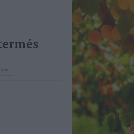
itermés
pest