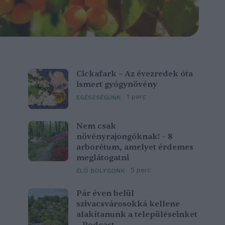
Cickafark – Az évezredek óta
ismert gyógynövény
1 perc
EGÉSZSÉGÜNK
Nem csak
növényrajongóknak! – 8
arborétum, amelyet érdemes
meglátogatni
5 perc
ÉLŐ BOLYGÓNK
Pár éven belül
szivacsvárosokká kellene
alakítanunk a településeinket