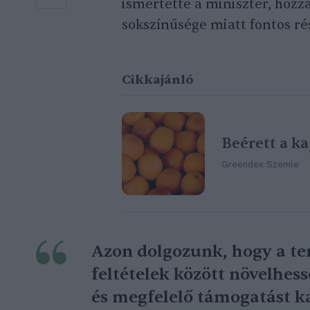
ismertette a miniszter, hozz
sokszínűsége miatt fontos r
Cikkajánló
Beérett a ka
Greendex Szemle
Azon dolgozunk, hogy a te
feltételek között növelhe
és megfelelő támogatást k