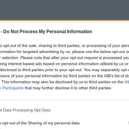
 -
Do Not Process My Personal Information
évben a klímaváltozás hatására korábban,
to opt-out of the sale, sharing to third parties, or processing of your per
dődött a korai fajták betakarítása, és a
formation for targeted advertising by us, please use the below opt-out s
 tonna
gyümölcsöt
várnak.
r selection. Please note that after your opt-out request is processed y
eing interest-based ads based on personal information utilized by us or
disclosed to third parties prior to your opt-out. You may separately opt-
losure of your personal information by third parties on the IAB’s list of
j
Közös Agrárpolitika
keretein belül
. This information may also be disclosed by us to third parties on the
IA
t épített ki a kajszibarack-termesztők
Participants
that may further disclose it to other third parties.
százalékos, de maximum 65 százalékos
 a vállalkozások fejlesztési elképzeléseit.
l Data Processing Opt Outs
e megvásárlásától kezdve egészen a
lításáig terjednek ki” – emlékeztetett
o opt-out of the Sharing of my personal data.