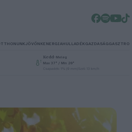
OTTHONUNK
JÖVŐNK
ENERGIA
HULLADÉK
GAZDASÁG
GASZTRO
Kedd
–
Meleg
Max 37° / Min 20°
Csapadék: 1% (0 mm)
Szél: 13 km/h