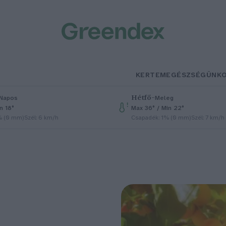
KERTEM
EGÉSZSÉGÜNK
Hétfő
–
Napos
Meleg
n 18°
Max 36° / Min 22°
% (0 mm)
Szél: 6 km/h
Csapadék: 1% (0 mm)
Szél: 7 km/h