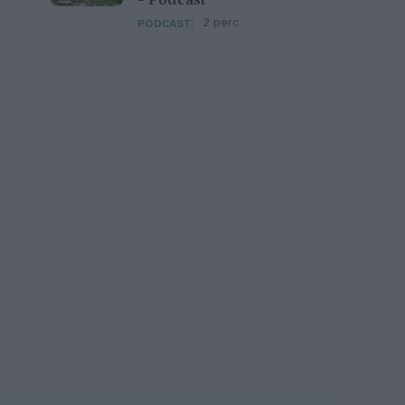
– Podcast
2 perc
PODCAST