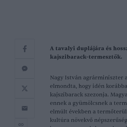
A tavalyi duplájára és hos
kajszibarack-termesztők.
Nagy István agrárminiszter a
elmondta, hogy idén korábba
kajszibarack szezonja. Magya
ennek a gyümölcsnek a terme
elmúlt években a termőterüle
kultúra növekvő népszerűségét