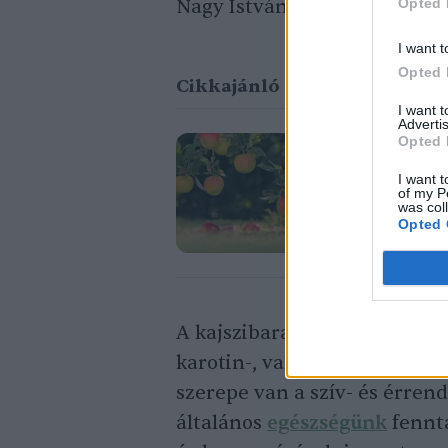
Opted 
Nagy István.
I want t
Opted 
Cikkajánló
I want 
Advertis
Opted 
Tündérkerte
I want t
gyümölcsfá
of my P
was col
Lonkay Márta
Opted 
A kajszibarack frissen fogyas
karotin-, valamint A-,
C
– és 
szerepe van a szív- és érren
általános
egészségünk
fennta