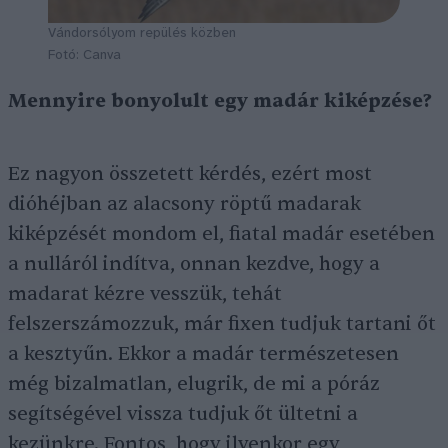
Vándorsólyom repülés közben
Fotó: Canva
Mennyire bonyolult egy madár kiképzése?
Ez nagyon összetett kérdés, ezért most
dióhéjban az alacsony röptű madarak
kiképzését mondom el, fiatal madár esetében
a nulláról indítva, onnan kezdve, hogy a
madarat kézre vesszük, tehát
felszerszámozzuk, már fixen tudjuk tartani őt
a kesztyűn. Ekkor a madár természetesen
még bizalmatlan, elugrik, de mi a póráz
segítségével vissza tudjuk őt ültetni a
kezünkre. Fontos, hogy ilyenkor egy