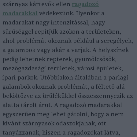
szárnyas kártevők ellen
ragadozó
madarakkal
védekezünk. Ilyenkor a
madarakat nagy intenzitással, nagy
sűrűséggel repítjük azokon a területeken,
ahol problémát okoznak például a seregélyek,
a galambok vagy akár a varjak. A helyszínek
pedig lehetnek repterek, gyümölcsösök,
mezőgazdasági területek, városi épületek,
ipari parkok. Utóbbiakon általában a parlagi
galambok okoznak problémát, a féltető alá
beköltözve az ürülékükkel összeszennyezik az
alatta tárolt árut. A ragadozó madarakkal
egyszerűen meg lehet gátolni, hogy a nem
kívánt szárnyasok odaszokjanak, ott
tanyázzanak, hiszen a ragadozókat látva,