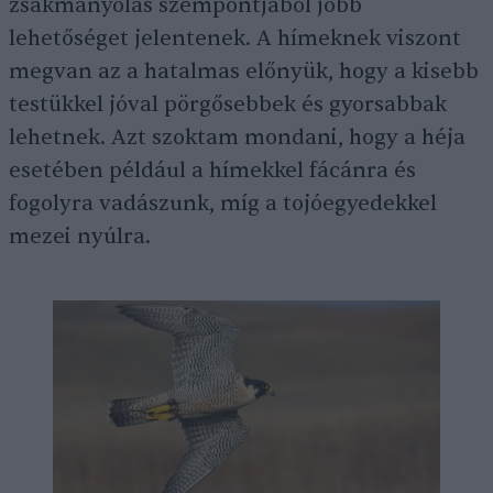
zsákmányolás szempontjából jobb
lehetőséget jelentenek. A hímeknek viszont
megvan az a hatalmas előnyük, hogy a kisebb
testükkel jóval pörgősebbek és gyorsabbak
lehetnek. Azt szoktam mondani, hogy a héja
esetében például a hímekkel fácánra és
fogolyra vadászunk, míg a tojóegyedekkel
mezei nyúlra.