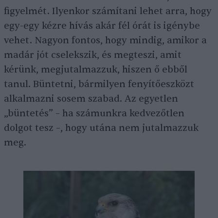
figyelmét. Ilyenkor számítani lehet arra, hogy
egy-egy kézre hívás akár fél órát is igénybe
vehet. Nagyon fontos, hogy mindig, amikor a
madár jót cselekszik, és megteszi, amit
kérünk, megjutalmazzuk, hiszen ő ebből
tanul. Büntetni, bármilyen fenyítőeszközt
alkalmazni sosem szabad. Az egyetlen
„büntetés” – ha számunkra kedvezőtlen
dolgot tesz –, hogy utána nem jutalmazzuk
meg.