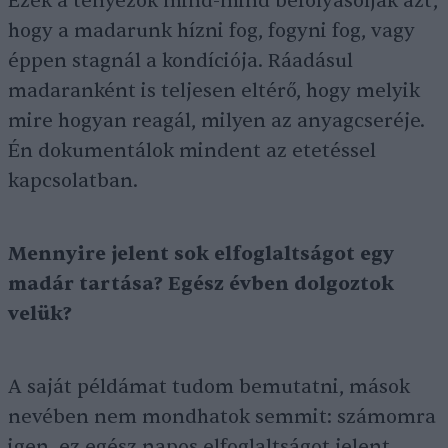
Ezek a tényezők mind-mind befolyásolják azt,
hogy a madarunk hízni fog, fogyni fog, vagy
éppen stagnál a kondíciója. Ráadásul
madaranként is teljesen eltérő, hogy melyik
mire hogyan reagál, milyen az anyagcseréje.
Én dokumentálok mindent az etetéssel
kapcsolatban.
Mennyire jelent sok elfoglaltságot egy
madár tartása? Egész évben dolgoztok
velük?
A saját példámat tudom bemutatni, mások
nevében nem mondhatok semmit: számomra
igen, ez egész napos elfoglaltságot jelent.