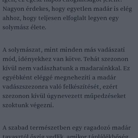
Nagyon érdekes, hogy egyetlen madár is elég
ahhoz, hogy teljesen elfoglalt legyen egy
solymász élete.
A solymászat, mint minden más vadászati
mód, idényekhez van kötve. Tehát szezonon
kívül nem vadászhatunk a madarainkkal. Ez
egyébként eléggé megnehezíti a madár
vadászszezonra való felkészítését, ezért
szezonon kívül úgynevezett műpedzéseket
szoktunk végezni.
A szabad természetben egy ragadozó madár
tavasztól őszig vedlik, amikor táplálékbőség