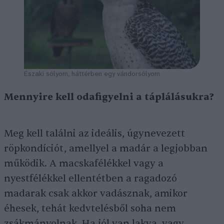
Északi sólyom, háttérben egy vándorsólyom
Mennyire kell odafigyelni a táplálásukra?
Meg kell találni az ideális, úgynevezett
röpkondíciót, amellyel a madár a legjobban
működik. A macskafélékkel vagy a
nyestfélékkel ellentétben a ragadozó
madarak csak akkor vadásznak, amikor
éhesek, tehát kedvtelésből soha nem
zsákmányolnak. Ha jól van lakva, vagy