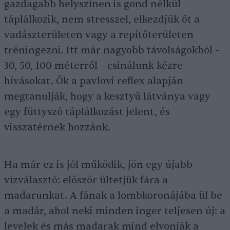
gazdagabb helyszínen is gond nélkül
táplálkozik, nem stresszel, elkezdjük őt a
vadászterületen vagy a repítőterületen
tréningezni. Itt már nagyobb távolságokból –
30, 50, 100 méterről – csinálunk kézre
hívásokat. Ők a pavlovi reflex alapján
megtanulják, hogy a kesztyű látványa vagy
egy füttyszó táplálkozást jelent, és
visszatérnek hozzánk.
Ha már ez is jól működik, jön egy újabb
vízválasztó: először ültetjük fára a
madarunkat. A fának a lombkoronájába ül be
a madár, ahol neki minden inger teljesen új: a
levelek és más madarak mind elvonják a