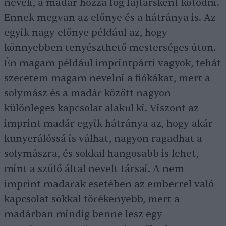
neveli, a madár hozzá fog fajtársként kötődni.
Ennek megvan az előnye és a hátránya is. Az
egyik nagy előnye például az, hogy
könnyebben tenyészthető mesterséges úton.
Én magam például imprintpárti vagyok, tehát
szeretem magam nevelni a fiókákat, mert a
solymász és a madár között nagyon
különleges kapcsolat alakul ki. Viszont az
imprint madár egyik hátránya az, hogy akár
kunyerálóssá is válhat, nagyon ragadhat a
solymászra, és sokkal hangosabb is lehet,
mint a szülő által nevelt társai. A nem
imprint madarak esetében az emberrel való
kapcsolat sokkal törékenyebb, mert a
madárban mindig benne lesz egy