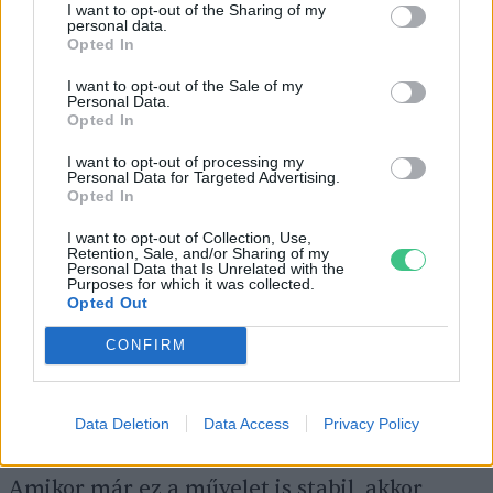
I want to opt-out of the Sharing of my
Amikor már magabiztosan eszik a kesztyűn,
personal data.
Opted In
akkor jön az első lépés. Nem mi megyünk oda
I want to opt-out of the Sale of my
a madárhoz, hanem a madárnak kell
Personal Data.
Opted In
odajönnie hozzánk. Ez vízválasztó lépés.
Ilyenkor a legnagyobb a hangsúly a madár
I want to opt-out of processing my
Personal Data for Targeted Advertising.
bizalmán. Nem kell nagy távolságra gondolni,
Opted In
körülbelül 10 cm-ről át kell lépnie a kesztyűre,
I want to opt-out of Collection, Use,
Retention, Sale, and/or Sharing of my
majd ott jóllakhat, és az ember kezén ülve
Personal Data that Is Unrelated with the
Purposes for which it was collected.
emészthet. Amikor a madár már stabilan
Opted Out
átlép a kesztyűre, következik az átugrasztás.
CONFIRM
Ez már nagyjából 50–80 centiméter közötti
távolságot jelent, a madárnak energiát kell
fektetni a műveletbe, szó szerint ugrania kell.
Data Deletion
Data Access
Privacy Policy
Ez tovább fokozza a bizalmát az ember iránt.
Amikor már ez a művelet is stabil, akkor