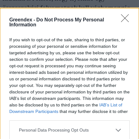
összeszokási folyamatnak kell végbemennie,
kizárólag pozitív jutalmazással próbáljuk
Greendex -
Do Not Process My Personal
Information
elnyerni a madár bizalmát. A ragadozó
madaraknál a legnagyobb örömérzetet az
If you wish to opt-out of the sale, sharing to third parties, or
okozza, hogy miután jól lakott, emészthet. Ez
processing of your personal or sensitive information for
targeted advertising by us, please use the below opt-out
a leemésztési időszak. Nagyon pozitív tehát a
section to confirm your selection. Please note that after your
madár számára, amikor az ember kezén
opt-out request is processed you may continue seeing
jóllakik, majd a 6–8 órás emésztési folyamatot
interest-based ads based on personal information utilized by
us or personal information disclosed to third parties prior to
kézen ücsörögve véghez tudja vinni. Ez
your opt-out. You may separately opt-out of the further
nagyon sokat segít a bizalom építésében.
disclosure of your personal information by third parties on the
IAB’s list of downstream participants. This information may
also be disclosed by us to third parties on the
IAB’s List of
Downstream Participants
that may further disclose it to other
Hogyan tanítod meg, hogy ő maga üljön a
third parties.
kezedre?
Personal Data Processing Opt Outs