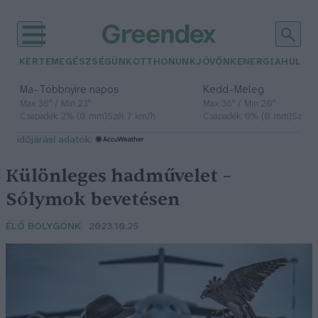
KERTEM
EGÉSZSÉGÜNK
OTTHONUNK
JÖVŐNK
ENERGIA
HULLA
–
–
Ma
Többnyire napos
Kedd
Meleg
Max 36° / Min 23°
Max 36° / Min 20°
Csapadék: 2% (0 mm)
Szél: 7 km/h
Csapadék: 0% (0 mm)
Szél: 
időjárási adatok:
Különleges hadművelet –
Sólymok bevetésen
ÉLŐ BOLYGÓNK
2023.10.25