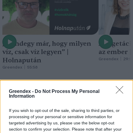
„Mindegy már, hogy milyen
A vegetáci
víz, csak víz legyen” |
az ember 
Holnapután
Greendex
29:5
Greendex
55:58
Greendex -
Do Not Process My Personal
Information
Nem csak növényrajongóknak!
If you wish to opt-out of the sale, sharing to third parties, or
– 8 arborétum, amelyet
processing of your personal or sensitive information for
targeted advertising by us, please use the below opt-out
érdemes meglátogatni
section to confirm your selection. Please note that after your