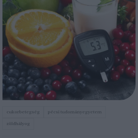
cukorbetegség
pécsi tudományegyetem
zöldhályog