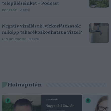
településeinket – Podcast
2 perc
PODCAST
Negatív vízállások, vízkorlátozások:
miképp takarékoskodhatsz a vízzel?
5 perc
ÉLŐ BOLYGÓNK
Holnapután