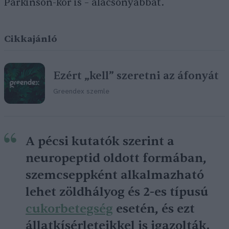
Parkinson-kór is – alacsonyabbat.
Cikkajánló
Ezért „kell” szeretni az áfonyát
Greendex szemle
A pécsi kutatók szerint a
neuropeptid oldott formában,
szemcseppként alkalmazható
lehet zöldhályog és 2-es típusú
cukorbetegség
esetén, és ezt
állatkísérleteikkel is igazolták.