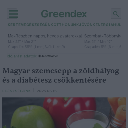
KERTEM
EGÉSZSÉGÜNK
OTTHONUNK
JÖVŐNK
ENERGIA
HULLA
–
–
Ma
Részben napos, heves zivatarokkal
Szombat
Többnyire n
Max 33° / Min 21°
Max 31° / Min 19°
Csapadék: 55% (1 mm)
Szél: 11 km/h
Csapadék: 5% (0 mm)
Szél:
időjárási adatok:
Magyar szemcsepp a zöldhályog
és a diabétesz csökkentésére
EGÉSZSÉGÜNK
2025.05.15