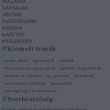
HULLADÉK
GAZDASÁG
JÖVŐNK
EGÉSZSÉGÜNK
ENERGIA
GASZTRO
KÖZLEKEDÉS
Kiemelt témák
aszály ellen
egyél helyit
erdeink
fókuszban az egészségünk
globális megoldások
időjárás és éghajlat
így építkezz
jövőnkről
kerti tippek-trükkök
madaraink
mit tegyünk a hulladékkal
Szerkesztőség
Cookie tájékoztató
Adatkezelési szabályzat