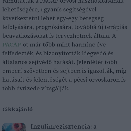
rámutattak a PACAP orvosi hasznosításának
lehetőségére, ugyanis segítségével
következtetni lehet egy-egy betegség
lefolyására, prognózisára, továbbá új terápiás
beavatkozásokat is tervezhetnek általa. A
PACAP
-ot már több mint harminc éve
felfedezték, és bizonyították idegvédő és
általános sejtvédő hatását. Jelenlétét több
emberi szövetben és sejtben is igazolták, míg
hatásait és jelentőségét a pécsi orvoskaron is
több évtizede vizsgálják.
Cikkajánló
Inzulinrezisztencia: a