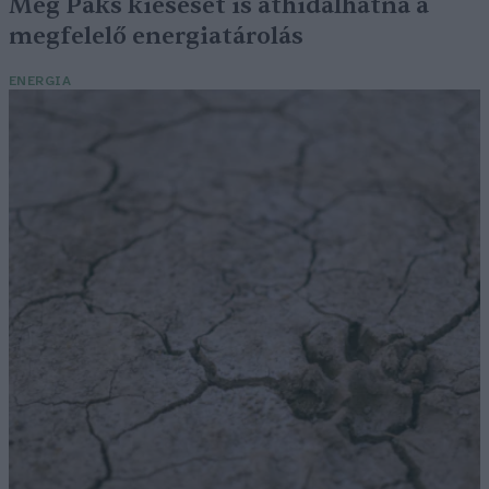
Még Paks kiesését is áthidalhatná a
megfelelő energiatárolás
ENERGIA