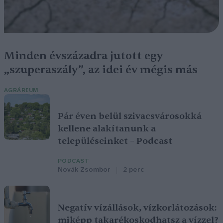
Minden évszázadra jutott egy
„szuperaszály”, az idei év mégis más
AGRÁRIUM
Pár éven belül szivacsvárosokká
kellene alakítanunk a
településeinket – Podcast
PODCAST
Novák Zsombor
2 perc
Negatív vízállások, vízkorlátozások:
miképp takarékoskodhatsz a vízzel?