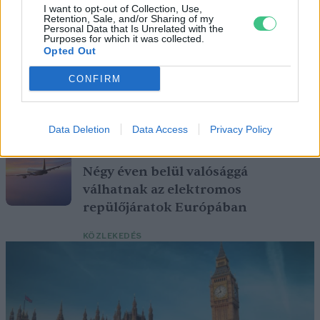
I want to opt-out of Collection, Use,
Retention, Sale, and/or Sharing of my
Magyarország tele van gyönyörű növényekkel, így arborétumokkal
Personal Data that Is Unrelated with the
is. A jó idő beköszöntével érdemes minél többet felkeresni.
Purposes for which it was collected.
Opted Out
CONFIRM
Szedd magad őszibarack: itt vannak
a legjobb lelőhelyek!
Data Deletion
Data Access
Privacy Policy
SZEMLE
Négy éven belül valósággá
válhatnak az elektromos
repülőjáratok Európában
KÖZLEKEDÉS