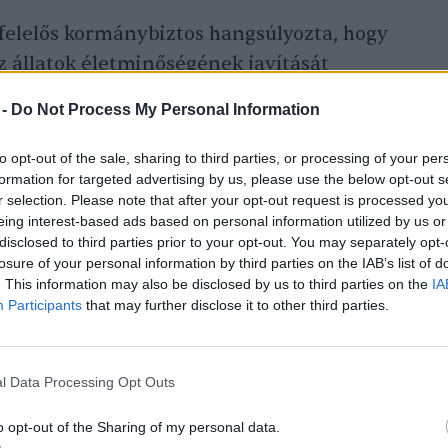
felelős kormánybiztos hangsúlyozta, hogy
állatok életminőségének javítását
ntarthatósági példát is mutat, amely a
 -
Do Not Process My Personal Information
dalmi felelősségvállalás számára is
lja, hogy rámutasson arra, hogy a vállalatok
to opt-out of the sale, sharing to third parties, or processing of your per
formation for targeted advertising by us, please use the below opt-out s
űködése kézzelfogható eredményeket hozhat
r selection. Please note that after your opt-out request is processed y
k abban, hogy az állatvédelem az állam és
eing interest-based ads based on personal information utilized by us or
előssége, és ezen program révén közösen
disclosed to third parties prior to your opt-out. You may separately opt-
losure of your personal information by third parties on the IAB’s list of
tnak rendelkezésre álljon az a biztonságos
. This information may also be disclosed by us to third parties on the
IA
járás viszontagságai elől.
”
Participants
that may further disclose it to other third parties.
lem Alapítvány és a Continest Technologies
l Data Processing Opt Outs
n is együttműködjenek az állatvédő
o opt-out of the Sharing of my personal data.
 Continest Technologies Zrt. a legyártott