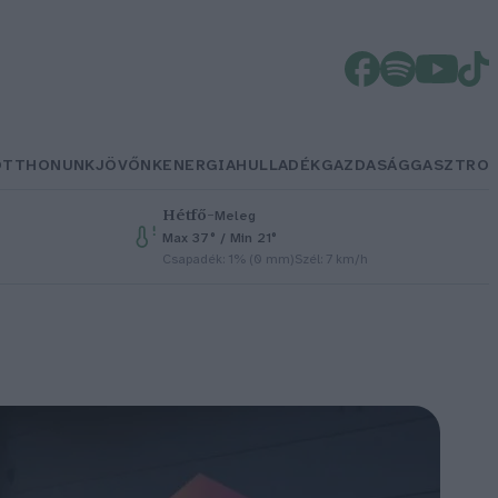
OTTHONUNK
JÖVŐNK
ENERGIA
HULLADÉK
GAZDASÁG
GASZTRO
Hétfő
–
Meleg
Max 37° / Min 21°
Csapadék: 1% (0 mm)
Szél: 7 km/h