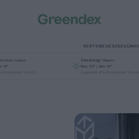
KERTEM
EGÉSZSÉGÜNK
Vasárnap
–
észben napos
Napos
n 19°
Max 33° / Min 18°
% (0 mm)
Szél: 9 km/h
Csapadék: 0% (0 mm)
Szél: 7 km/h