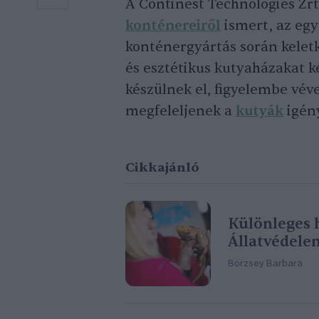
A Continest Technologies Zrt
konténereiről
ismert, az egy
konténergyártás során kelet
és esztétikus kutyaházakat 
készülnek el, figyelembe véve
megfeleljenek a
kutyák
igén
Cikkajánló
Különleges h
Állatvédele
Börzsey Barbara