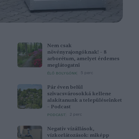
Nem csak
növényrajongóknak! – 8
arborétum, amelyet érdemes
meglátogatni
5 perc
ÉLŐ BOLYGÓNK
Pár éven belül
szivacsvárosokká kellene
alakítanunk a településeinket
– Podcast
2 perc
PODCAST
Negatív vízállások,
vízkorlátozások: miképp