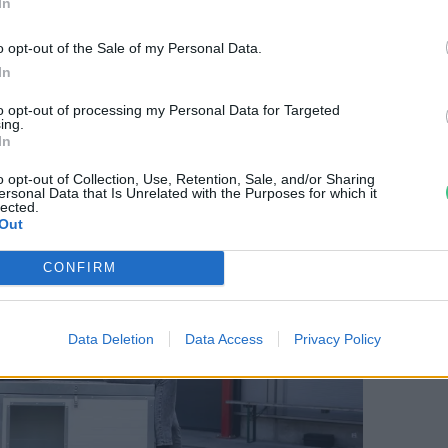
In
lett a jövőben is biztosítja az
lési útmutatókat a kutyaházak
o opt-out of the Sale of my Personal Data.
In
ítvány gondoskodik az anyagi és humán
.
to opt-out of processing my Personal Data for Targeted
ing.
In
o opt-out of Collection, Use, Retention, Sale, and/or Sharing
ersonal Data that Is Unrelated with the Purposes for which it
lected.
Out
CONFIRM
Data Deletion
Data Access
Privacy Policy