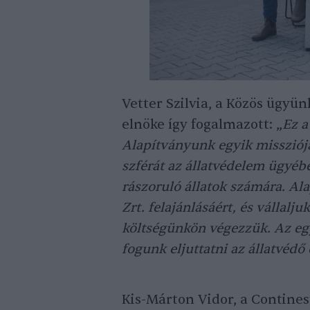
Vetter Szilvia, a Közös ügyü
elnöke így fogalmazott: „
Ez a
Alapítványunk egyik misszióját
szférát az állatvédelem ügyébe
rászoruló állatok számára. Al
Zrt. felajánlásáért, és vállalju
költségünkön végezzük. Az eg
fogunk eljuttatni az állatvédő 
Kis-Márton Vidor, a Contines