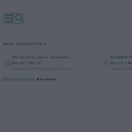
2026. AUGUSZTUS 7.
Ma
–
Szombat
–
Részben napos, záporokkal
R
Max 35° / Min 21°
Max 32° / Mi
Csapadék: 40% (0 mm)
Szél: 15 km/h
Csapadék: 5
időjárási adatok: