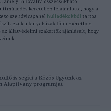
., amely innovatív, összecsukható
üttműködés keretében felajánlotta, hogy a
kező szendvicspanel
hulladékokból
tartós
készít. Ezek a kutyaházak több méretben
 az állatvédelmi szakértők ajánlásait, hogy
yeinek.
üllő is segíti a Közös Ügyünk az
m Alapítvány programját