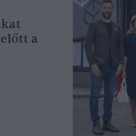
akat
előtt a