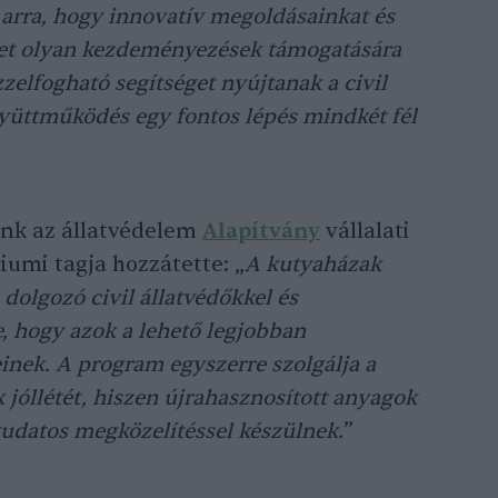
arra, hogy innovatív megoldásainkat és
ket olyan kezdeményezések támogatására
zelfogható segítséget nyújtanak a civil
yüttműködés egy fontos lépés mindkét fél
ünk az állatvédelem
Alapítvány
vállalati
iumi tagja hozzátette: „
A kutyaházak
dolgozó civil állatvédőkkel és
, hogy azok a lehető legjobban
inek. A program egyszerre szolgálja a
k jóllétét, hiszen újrahasznosított anyagok
tudatos megközelítéssel készülnek.
”