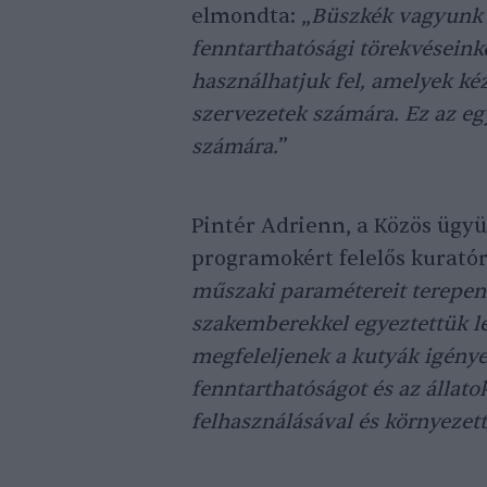
elmondta: „
Büszkék vagyunk 
fenntarthatósági törekvésein
használhatjuk fel, amelyek kéz
szervezetek számára. Ez az eg
számára.
”
Pintér Adrienn, a Közös ügy
programokért felelős kuratór
műszaki paramétereit terepen 
szakemberekkel egyeztettük le
megfeleljenek a kutyák igénye
fenntarthatóságot és az állato
felhasználásával és környezet