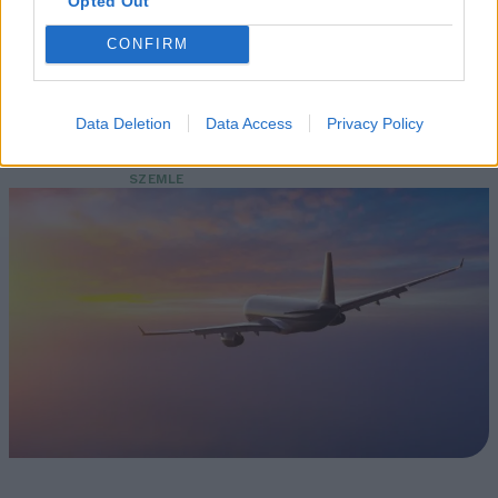
Opted Out
Fővárosi Állatkert
CONFIRM
ÉLŐ BOLYGÓNK
Szedd magad őszibarack: itt vannak
Data Deletion
Data Access
Privacy Policy
a legjobb lelőhelyek!
SZEMLE