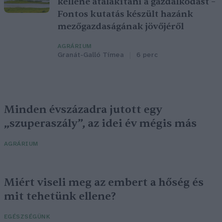
kellene átalakítani a gazdálkodást –
Fontos kutatás készült hazánk
mezőgazdaságának jövőjéről
AGRÁRIUM
Granát-Galló Tímea
6 perc
Minden évszázadra jutott egy
„szuperaszály”, az idei év mégis más
AGRÁRIUM
Miért viseli meg az embert a hőség és
mit tehetünk ellene?
EGÉSZSÉGÜNK