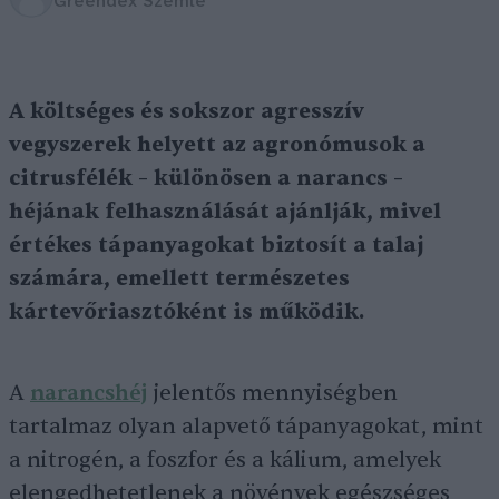
Greendex Szemle
A költséges és sokszor agresszív
vegyszerek helyett az agronómusok a
citrusfélék – különösen a narancs –
héjának felhasználását ajánlják, mivel
értékes tápanyagokat biztosít a talaj
számára, emellett természetes
kártevőriasztóként is működik.
A
narancshéj
jelentős mennyiségben
tartalmaz olyan alapvető tápanyagokat, mint
a nitrogén, a foszfor és a kálium, amelyek
elengedhetetlenek a növények egészséges