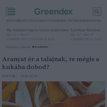
KERTEM
EGÉSZSÉGÜNK
OTTHONUNK
JÖVŐNK
ENERGIA
HULLA
–
–
Ma
Részben napos, heves zivatarokkal
Szombat
Részben na
Max 35° / Min 21°
Max 32° / Min 19°
Csapadék: 55% (1 mm)
Szél: 15 km/h
Csapadék: 5% (0 mm)
Szél:
időjárási adatok:
Aranyat ér a talajnak, te mégis a
kukába dobod?
KERTEM
2026.05.29