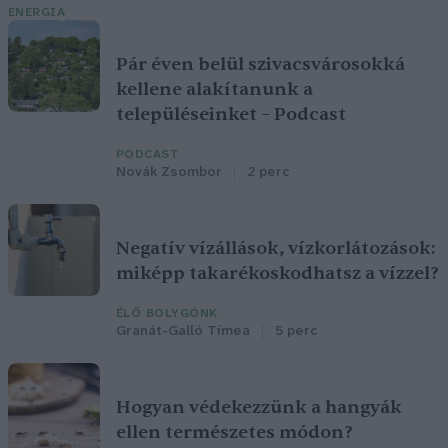
ENERGIA
Pár éven belül szivacsvárosokká
kellene alakítanunk a
településeinket – Podcast
PODCAST
Novák Zsombor
2 perc
Negatív vízállások, vízkorlátozások:
miképp takarékoskodhatsz a vízzel?
ÉLŐ BOLYGÓNK
Granát-Galló Tímea
5 perc
Hogyan védekezzünk a hangyák
ellen természetes módon?