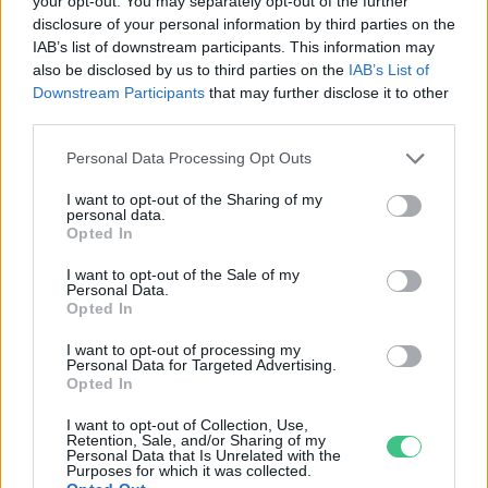
your opt-out. You may separately opt-out of the further
disclosure of your personal information by third parties on the
IAB’s list of downstream participants. This information may
also be disclosed by us to third parties on the
IAB’s List of
Downstream Participants
that may further disclose it to other
third parties.
Personal Data Processing Opt Outs
I want to opt-out of the Sharing of my
personal data.
Opted In
I want to opt-out of the Sale of my
Personal Data.
Opted In
Magyarország tele van gyönyörű növényekkel, így arborétumokkal
I want to opt-out of processing my
is. A jó idő beköszöntével érdemes minél többet felkeresni.
Personal Data for Targeted Advertising.
Opted In
I want to opt-out of Collection, Use,
Születésnapi programokkal várja a
Retention, Sale, and/or Sharing of my
Personal Data that Is Unrelated with the
hétvégén a közönséget a 160 éves
Purposes for which it was collected.