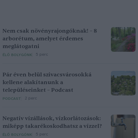
Nem csak növényrajongóknak! – 8
arborétum, amelyet érdemes
meglátogatni
5 perc
ÉLŐ BOLYGÓNK
Pár éven belül szivacsvárosokká
kellene alakítanunk a
településeinket – Podcast
2 perc
PODCAST
Negatív vízállások, vízkorlátozások:
miképp takarékoskodhatsz a vízzel?
5 perc
ÉLŐ BOLYGÓNK