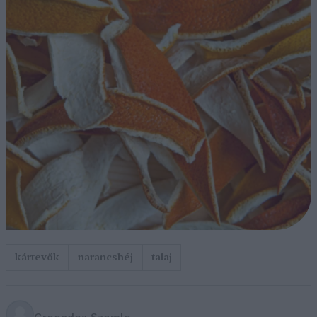
kártevők
narancshéj
talaj