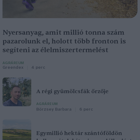
Nyersanyag, amit millió tonna szám
pazarolunk el, holott több fronton is
segíteni az élelmiszertermelést
AGRÁRIUM
Greendex
4 perc
A régi gyümölcsfák őrzője
AGRÁRIUM
Börzsey Barbara
6 perc
Egymillió hektár szántóföldön