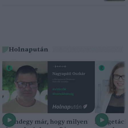
Holnapután
„Mindegy már, hogy milyen
A vegetáci