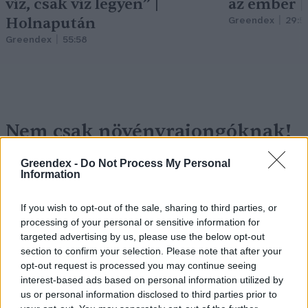
víz, csak víz legyen” |
az ember 
Holnapután
Greendex
29:5
Greendex
55:58
Nem csak növényrajongóknak!
– 8 arborétum, amelyet
Greendex -
Do Not Process My Personal
érdemes meglátogatni
Information
Granát-Galló Tímea
5 perc
ÉLŐ BOLYGÓNK
If you wish to opt-out of the sale, sharing to third parties, or
processing of your personal or sensitive information for
targeted advertising by us, please use the below opt-out
section to confirm your selection. Please note that after your
opt-out request is processed you may continue seeing
interest-based ads based on personal information utilized by
us or personal information disclosed to third parties prior to