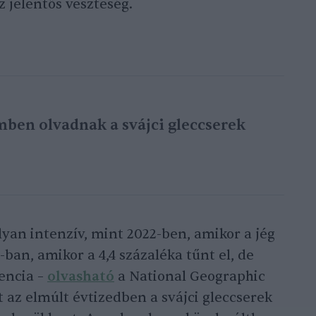
 jelentős veszteség.
mben olvadnak a svájci gleccserek
yan intenzív, mint 2022-ben, amikor a jég
-ban, amikor a 4,4 százaléka tűnt el, de
dencia –
olvasható
a National Geographic
t az elmúlt évtizedben a svájci gleccserek