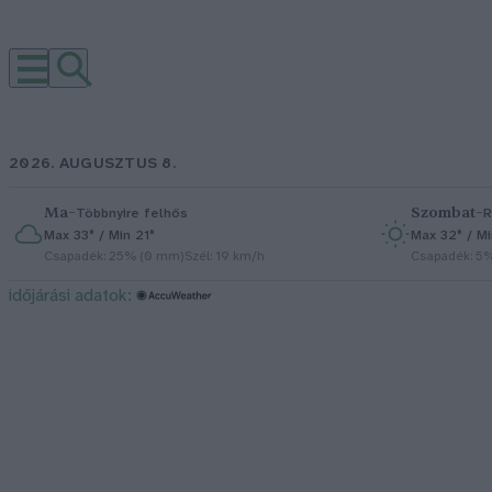
2026. AUGUSZTUS 8.
Ma
–
Szombat
–
Többnyire felhős
R
Max 33° / Min 21°
Max 32° / Mi
Csapadék: 25% (0 mm)
Szél: 19 km/h
Csapadék: 5
időjárási adatok: