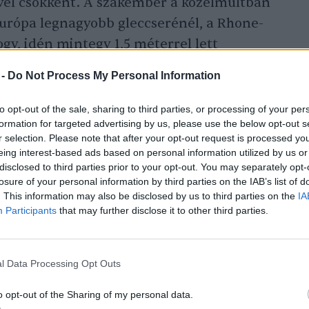
el csökkent. A szakember a közelmúltban
 Európa legnagyobb gleccserénél, a Rhone-
gy, idén mintegy 1,5 méterrel lett
 -
Do Not Process My Personal Information
to opt-out of the sale, sharing to third parties, or processing of your per
6 és 2022 között mintegy 100
gleccser
tűnt
formation for targeted advertising by us, please use the below opt-out s
rra figyelmeztetnek, hogy az évszázad
r selection. Please note that after your opt-out request is processed y
eing interest-based ads based on personal information utilized by us or
dhat. Huss szerint ez ellen nincs mit tenni:
disclosed to third parties prior to your opt-out. You may separately opt-
 akkor is folytatódna az olvadásuk. Ha
losure of your personal information by third parties on the IAB’s list of
n globálisan megszűnne a szén-dioxid-
. This information may also be disclosed by us to third parties on the
IA
Participants
that may further disclose it to other third parties.
gleccser is megmaradhatna az ország magas
l Data Processing Opt Outs
o opt-out of the Sharing of my personal data.