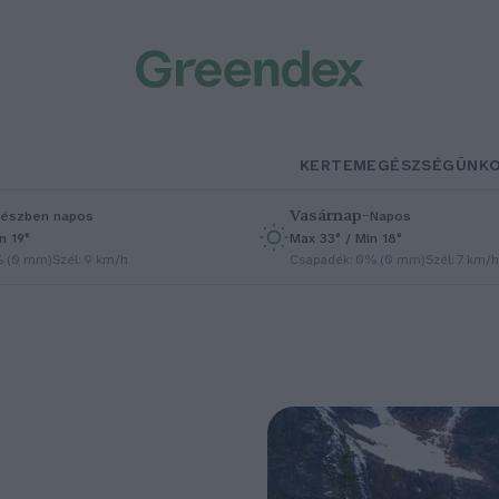
KERTEM
EGÉSZSÉGÜNK
Vasárnap
–
észben napos
Napos
n 19°
Max 33° / Min 18°
% (0 mm)
Szél: 9 km/h
Csapadék: 0% (0 mm)
Szél: 7 km/h