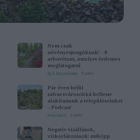
Nem csak
növényrajongóknak! – 8
arborétum, amelyet érdemes
meglátogatni
5 perc
ÉLŐ BOLYGÓNK
Pár éven belül
szivacsvárosokká kellene
alakítanunk a településeinket
– Podcast
2 perc
PODCAST
Negatív vízállások,
vízkorlátozások: miképp