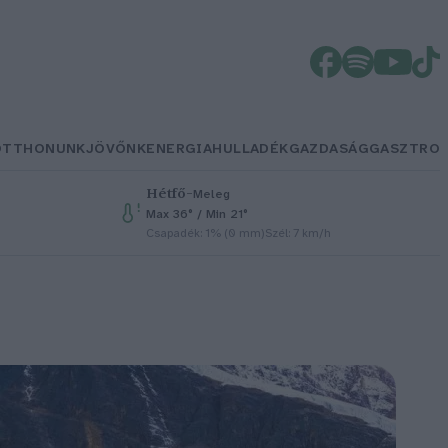
OTTHONUNK
JÖVŐNK
ENERGIA
HULLADÉK
GAZDASÁG
GASZTRO
Hétfő
–
Meleg
Max 36° / Min 21°
Csapadék: 1% (0 mm)
Szél: 7 km/h