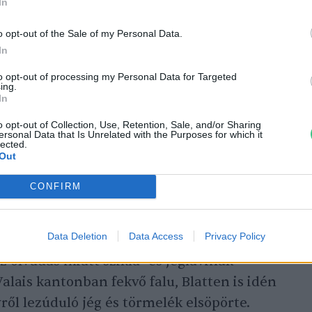
In
o opt-out of the Sale of my Personal Data.
svájci hegyomlás katasztrófáját?
In
to opt-out of processing my Personal Data for Targeted
ing.
In
o opt-out of Collection, Use, Retention, Sale, and/or Sharing
ersonal Data that Is Unrelated with the Purposes for which it
lected.
ternél alacsonyabban található
Out
iselte az elmúlt 12 hónap. A
Svájc
CONFIRM
Silvetta-gleccser jégtömege a rendkívül
an hullott, komolyan megfogyatkozott.
Data Deletion
Data Access
Privacy Policy
lmet, hogy a gleccserek eltűnése a hegyek
 az olvadás miatt szikla- és jéglavinák
Valais kantonban fekvő falu, Blatten is idén
ről lezúduló jég és törmelék elsöpörte.