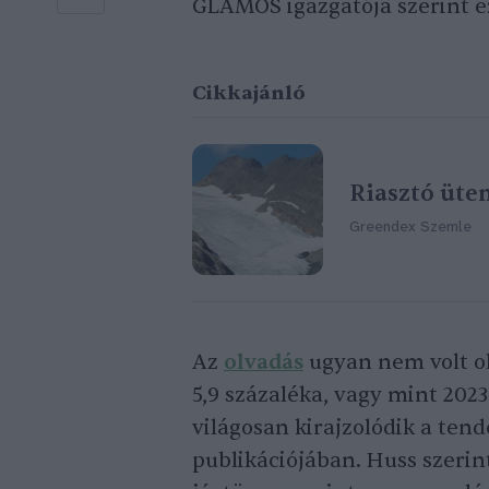
GLAMOS igazgatója szerint ez
Cikkajánló
Riasztó üte
Greendex Szemle
Az
olvadás
ugyan nem volt ol
5,9 százaléka, vagy mint 2023
világosan kirajzolódik a ten
publikációjában. Huss szerin