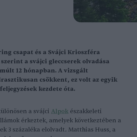
ng csapat és a Svájci Krioszféra
szerint a svájci gleccserek olvadása
lmúlt 12 hónapban. A vizsgált
asztikusan csökkent, ez volt az egyik
eljegyzések kezdete óta.
különösen a svájci
Alpok
északkeleti
llámok érkeztek, amelyek következtében a
ek 3 százaléka elolvadt. Matthias Huss, a