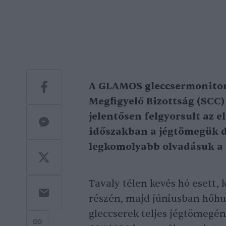
A GLAMOS gleccsermonitori
Megfigyelő Bizottság (SCC) 
jelentősen felgyorsult az e
időszakban a jégtömegük dr
legkomolyabb olvadásuk a f
Tavaly télen kevés hó esett, 
részén, majd júniusban hőhu
gleccserek teljes jégtömegén