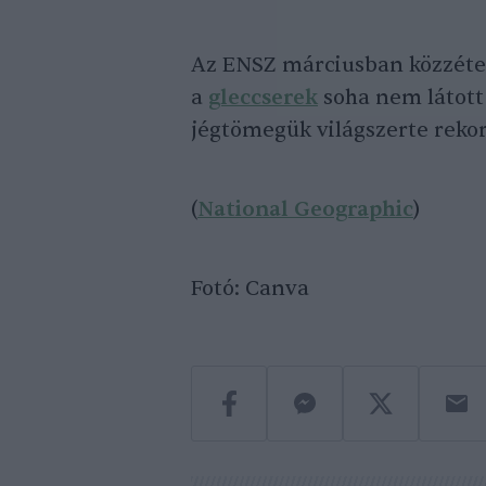
Az ENSZ márciusban közzétet
a
gleccserek
soha nem látott
jégtömegük világszerte rek
(
National Geographic
)
Fotó: Canva