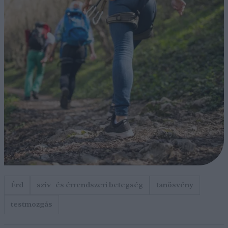
Érd
szív- és érrendszeri betegség
tanösvény
testmozgás