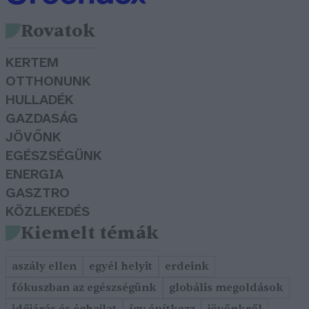
Rovatok
KERTEM
OTTHONUNK
HULLADÉK
GAZDASÁG
JÖVŐNK
EGÉSZSÉGÜNK
ENERGIA
GASZTRO
KÖZLEKEDÉS
Kiemelt témák
aszály ellen
egyél helyit
erdeink
fókuszban az egészségünk
globális megoldások