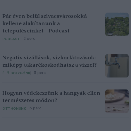
Pár éven belül szivacsvárosokká
kellene alakítanunk a
településeinket – Podcast
2 perc
PODCAST
Negatív vízállások, vízkorlátozások:
miképp takarékoskodhatsz a vízzel?
5 perc
ÉLŐ BOLYGÓNK
Hogyan védekezzünk a hangyák ellen
természetes módon?
5 perc
OTTHONUNK