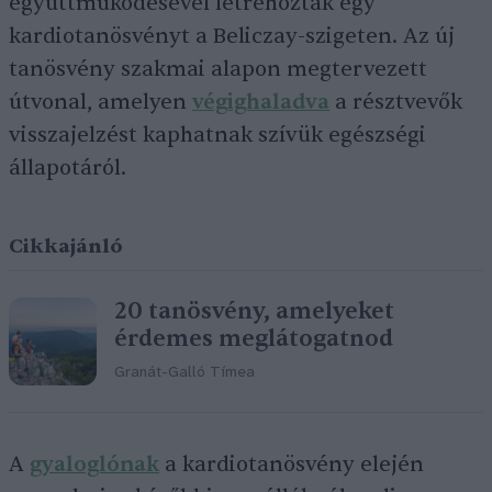
együttműködésével létrehoztak egy
kardiotanösvényt a Beliczay-szigeten. Az új
tanösvény szakmai alapon megtervezett
útvonal, amelyen
végighaladva
a résztvevők
visszajelzést kaphatnak szívük egészségi
állapotáról.
Cikkajánló
20 tanösvény, amelyeket
érdemes meglátogatnod
Granát-Galló Tímea
A
gyaloglónak
a kardiotanösvény elején