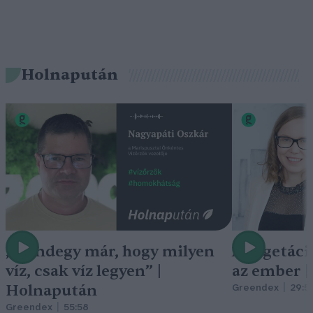
Holnapután
„Mindegy már, hogy milyen
A vegetáci
víz, csak víz legyen” |
az ember 
Holnapután
Greendex
29:5
Greendex
55:58