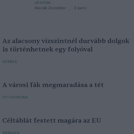
JÖVŐNK
Novák Zsombor
3 perc
Az alacsony vízszintnél durvább dolgok
is történhetnek egy folyóval
SZEMLE
A városi fák megmaradása a tét
OTTHONUNK
Céltáblát festett magára az EU
ENERGIA