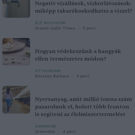
Negatív vízállások, vízkorlátozások:
miképp takarékoskodhatsz a vízzel?
ÉLŐ BOLYGÓNK
Granát-Galló Tímea
5 perc
Hogyan védekezzünk a hangyák
ellen természetes módon?
OTTHONUNK
Börzsey Barbara
5 perc
Nyersanyag, amit millió tonna szám
pazarolunk el, holott több fronton
is segíteni az élelmiszertermelést
AGRÁRIUM
Greendex
4 perc