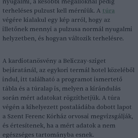
nyugalmi, a későbbi megállóknál pedig
terheléses pulzust kell mérniük. A
túra
végére kialakul egy kép arról, hogy az
illetőnek mennyi a pulzusa normál nyugalmi
helyzetben, és hogyan változik terhelésre.
A kardiotanösvény a Beliczay-sziget
bejáratánál, az egykori termál hotel közeléből
indul, itt található a programot ismertető
tábla és a túralap is, melyen a kirándulás
során mért adatokat rögzíthetjük. A túra
végén a kihelyezett postaládába dobott lapot
a Szent Ferenc Kórház orvosai megvizsgálják,
és értesítenek, ha a mért adatok a nem
egészséges tartományba esnek.