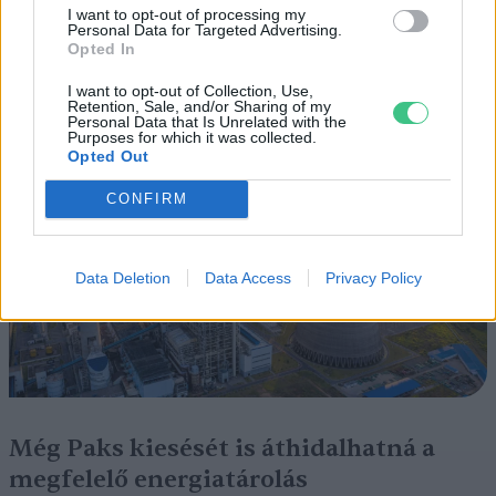
I want to opt-out of processing my
Elképesztő felvétel mutatja meg,
Personal Data for Targeted Advertising.
mekkora a különbség az áradó és a
Opted In
kiszáradó Duna között
I want to opt-out of Collection, Use,
Retention, Sale, and/or Sharing of my
Personal Data that Is Unrelated with the
ÉLŐ BOLYGÓNK
Purposes for which it was collected.
Opted Out
CONFIRM
Data Deletion
Data Access
Privacy Policy
Még Paks kiesését is áthidalhatná a
megfelelő energiatárolás