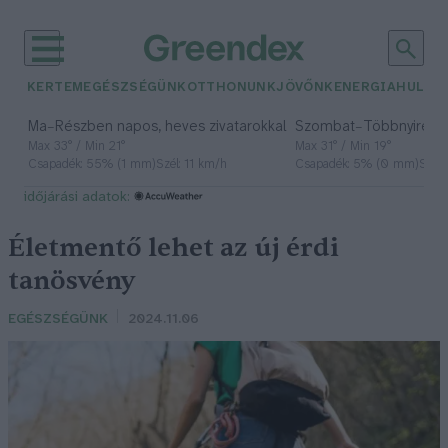
KERTEM
EGÉSZSÉGÜNK
OTTHONUNK
JÖVŐNK
ENERGIA
HULLA
–
–
Ma
Részben napos, heves zivatarokkal
Szombat
Többnyire n
Max 33° / Min 21°
Max 31° / Min 19°
Csapadék: 55% (1 mm)
Szél: 11 km/h
Csapadék: 5% (0 mm)
Szél:
időjárási adatok:
Életmentő lehet az új érdi
tanösvény
EGÉSZSÉGÜNK
2024.11.06