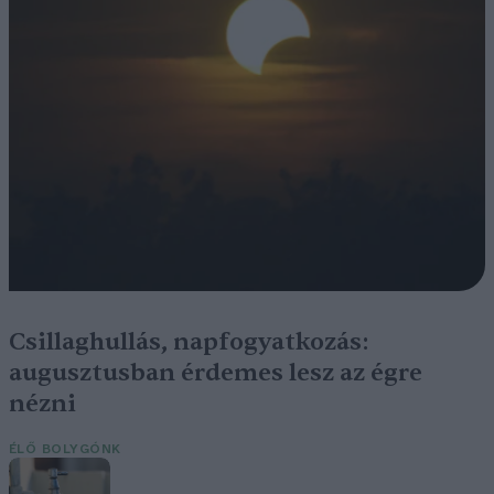
Csillaghullás, napfogyatkozás:
augusztusban érdemes lesz az égre
nézni
ÉLŐ BOLYGÓNK