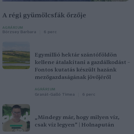
A régi gyümölcsfák őrzője
AGRÁRIUM
Börzsey Barbara
6 perc
Egymillió hektár szántóföldön
kellene átalakítani a gazdálkodást –
Fontos kutatás készült hazánk
mezőgazdaságának jövőjéről
AGRÁRIUM
Granát-Galló Tímea
6 perc
„Mindegy már, hogy milyen víz,
csak víz legyen” | Holnapután