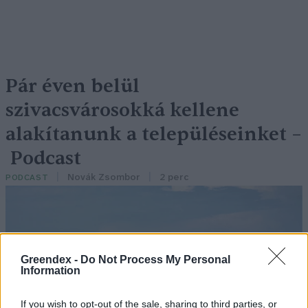
Pár éven belül
szivacsvárosokká kellene
alakítanunk a településeinket –
Podcast
Novák Zsombor
2 perc
PODCAST
Greendex -
Do Not Process My Personal
Information
If you wish to opt-out of the sale, sharing to third parties, or