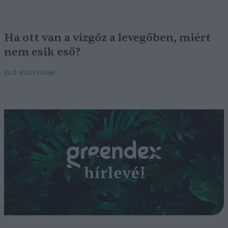
Ha ott van a vízgőz a levegőben, miért
nem esik eső?
ÉLŐ BOLYGÓNK