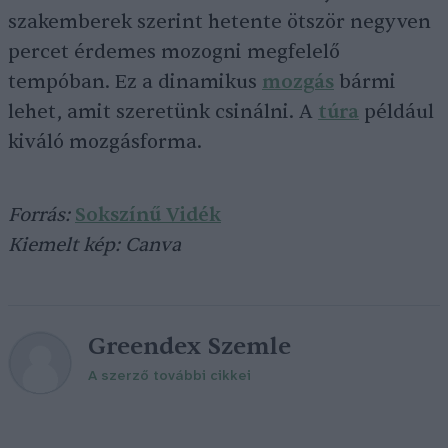
szakemberek szerint hetente ötször negyven
percet érdemes mozogni megfelelő
tempóban. Ez a dinamikus
mozgás
bármi
lehet, amit szeretünk csinálni. A
túra
például
kiváló mozgásforma.
Forrás:
Sokszínű Vidék
Kiemelt kép: Canva
Greendex Szemle
A szerző további cikkei