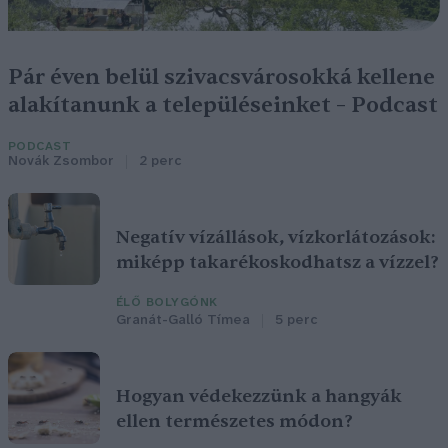
Pár éven belül szivacsvárosokká kellene
alakítanunk a településeinket – Podcast
PODCAST
Novák Zsombor
2 perc
Negatív vízállások, vízkorlátozások:
miképp takarékoskodhatsz a vízzel?
ÉLŐ BOLYGÓNK
Granát-Galló Tímea
5 perc
Hogyan védekezzünk a hangyák
ellen természetes módon?