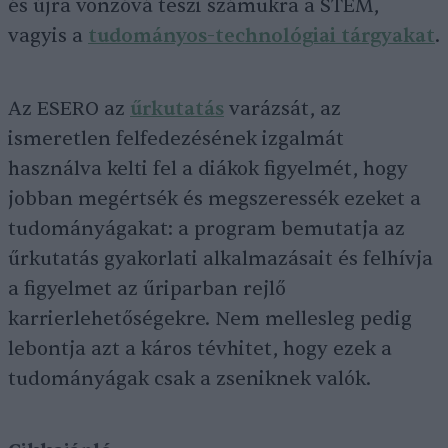
és újra vonzóvá teszi számukra a STEM,
vagyis a
tudományos-technológiai tárgyakat
.
Az ESERO az
űrkutatás
varázsát, az
ismeretlen felfedezésének izgalmát
használva kelti fel a diákok figyelmét, hogy
jobban megértsék és megszeressék ezeket a
tudományágakat: a program bemutatja az
űrkutatás gyakorlati alkalmazásait és felhívja
a figyelmet az űriparban rejlő
karrierlehetőségekre. Nem mellesleg pedig
lebontja azt a káros tévhitet, hogy ezek a
tudományágak csak a zseniknek valók.