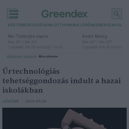
KERTEM
EGÉSZSÉGÜNK
OTTHONUNK
JÖVŐNK
ENERGIA
HULLA
–
–
Ma
Többnyire napos
Kedd
Meleg
Max 36° / Min 23°
Max 36° / Min 20°
Csapadék: 2% (0 mm)
Szél: 7 km/h
Csapadék: 0% (0 mm)
Szél: 
időjárási adatok:
Űrtechnológiás
tehetséggondozás indult a hazai
iskolákban
JÖVŐNK
2024.05.30