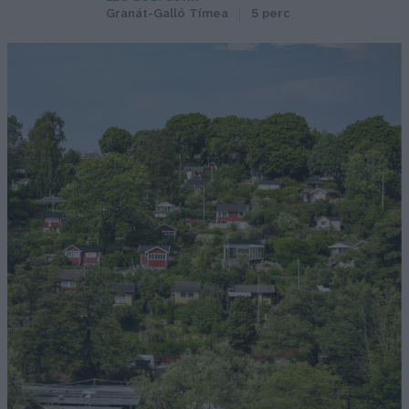
Granát-Galló Tímea
5 perc