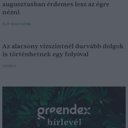
augusztusban érdemes lesz az égre
nézni
ÉLŐ BOLYGÓNK
Az alacsony vízszintnél durvább dolgok
is történhetnek egy folyóval
SZEMLE