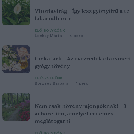
Vitorlavirág – Így lesz gyönyörű a te
lakásodban is
ÉLŐ BOLYGÓNK
Lonkay Márta
4 perc
Cickafark – Az évezredek óta ismert
gyógynövény
EGÉSZSÉGÜNK
Börzsey Barbara
1 perc
Nem csak növényrajongóknak! – 8
arborétum, amelyet érdemes
meglátogatni
ÉLŐ BOLYGÓNK