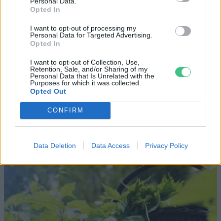
Personal Data.
víz, csak víz legyen” |
az ember 
Opted In
Holnapután
Greendex
29:5
I want to opt-out of processing my
Greendex
55:58
Personal Data for Targeted Advertising.
Opted In
I want to opt-out of Collection, Use,
Retention, Sale, and/or Sharing of my
Personal Data that Is Unrelated with the
Purposes for which it was collected.
Opted Out
Ehető gazok – Ne irtsd, hanem
CONFIRM
főzd meg őket!
Granát-Galló Tímea
4 perc
ÉLŐ BOLYGÓNK
Data Deletion
Data Access
Privacy Policy