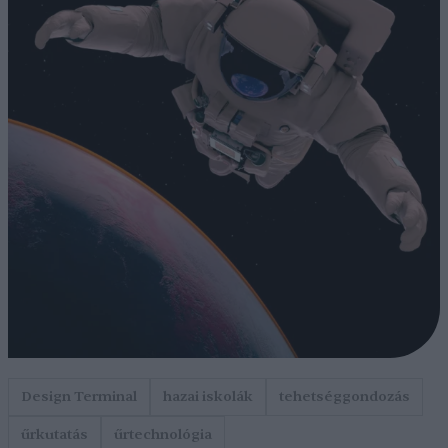
Design Terminal
hazai iskolák
tehetséggondozás
űrkutatás
űrtechnológia