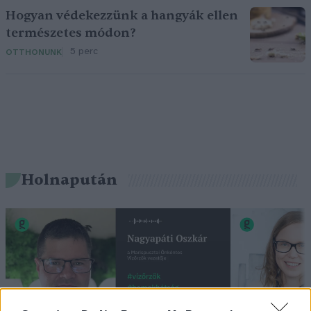
Hogyan védekezzünk a hangyák ellen
természetes módon?
5 perc
OTTHONUNK
Holnapután