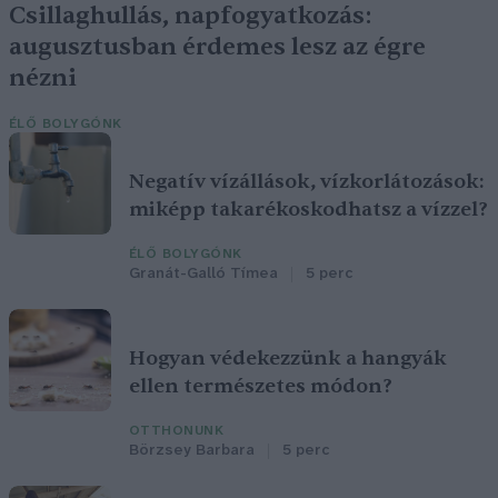
Csillaghullás, napfogyatkozás:
augusztusban érdemes lesz az égre
nézni
ÉLŐ BOLYGÓNK
Negatív vízállások, vízkorlátozások:
miképp takarékoskodhatsz a vízzel?
ÉLŐ BOLYGÓNK
Granát-Galló Tímea
5 perc
Hogyan védekezzünk a hangyák
ellen természetes módon?
OTTHONUNK
Börzsey Barbara
5 perc