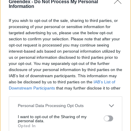
Greendex -
Do Not Process My Personal
Information
„Mindegy már, hogy milyen
A vegetáci
If you wish to opt-out of the sale, sharing to third parties, or
víz, csak víz legyen” |
az ember 
processing of your personal or sensitive information for
targeted advertising by us, please use the below opt-out
Holnapután
Greendex
29:5
section to confirm your selection. Please note that after your
Greendex
55:58
opt-out request is processed you may continue seeing
interest-based ads based on personal information utilized by
us or personal information disclosed to third parties prior to
your opt-out. You may separately opt-out of the further
disclosure of your personal information by third parties on the
IAB’s list of downstream participants. This information may
Pár éven belül
also be disclosed by us to third parties on the
IAB’s List of
Downstream Participants
that may further disclose it to other
szivacsvárosokká kellene
third parties.
alakítanunk a településeinket –
Personal Data Processing Opt Outs
Podcast
I want to opt-out of the Sharing of my
Novák Zsombor
2 perc
PODCAST
personal data.
Opted In