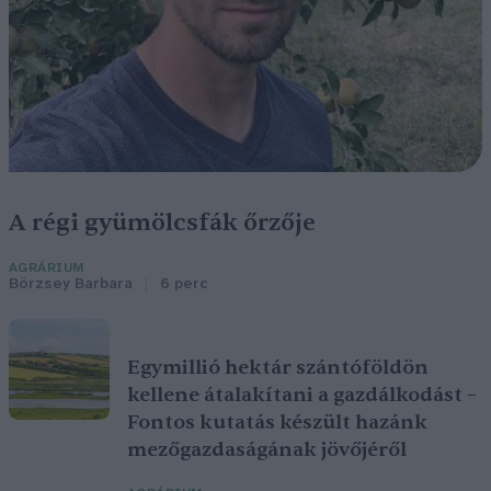
A régi gyümölcsfák őrzője
AGRÁRIUM
Börzsey Barbara
6 perc
Egymillió hektár szántóföldön
kellene átalakítani a gazdálkodást –
Fontos kutatás készült hazánk
mezőgazdaságának jövőjéről