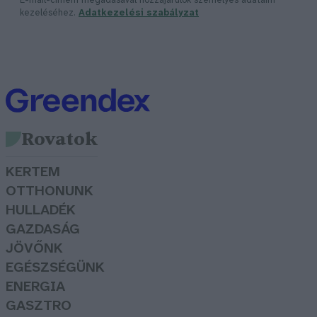
E-mail-címem megadásával hozzájárulok személyes adataim
kezeléséhez.
Adatkezelési szabályzat
Rovatok
KERTEM
OTTHONUNK
HULLADÉK
GAZDASÁG
JÖVŐNK
EGÉSZSÉGÜNK
ENERGIA
GASZTRO