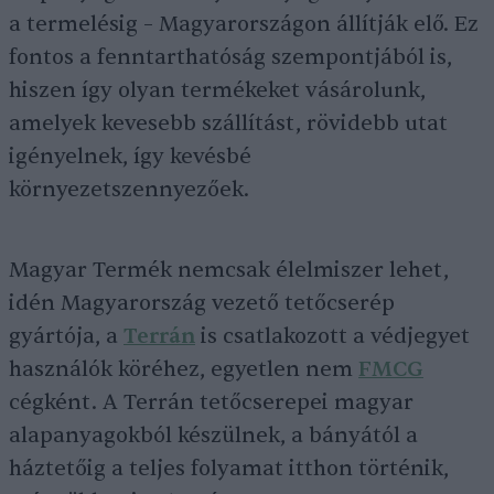
a termelésig – Magyarországon állítják elő. Ez
fontos a fenntarthatóság szempontjából is,
hiszen így olyan termékeket vásárolunk,
amelyek kevesebb szállítást, rövidebb utat
igényelnek, így kevésbé
környezetszennyezőek.
Magyar Termék nemcsak élelmiszer lehet,
idén Magyarország vezető tetőcserép
gyártója, a
Terrán
is csatlakozott a védjegyet
használók köréhez, egyetlen nem
FMCG
cégként. A Terrán tetőcserepei magyar
alapanyagokból készülnek, a bányától a
háztetőig a teljes folyamat itthon történik,