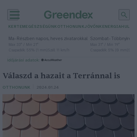
KERTEM
EGÉSZSÉGÜNK
OTTHONUNK
JÖVŐNK
ENERGIA
HULLA
–
–
Ma
Részben napos, heves zivatarokkal
Szombat
Többnyire n
Max 33° / Min 21°
Max 31° / Min 19°
Csapadék: 55% (1 mm)
Szél: 11 km/h
Csapadék: 5% (0 mm)
Szél:
időjárási adatok:
Válaszd a hazait a Terránnal is
OTTHONUNK
2024.01.24