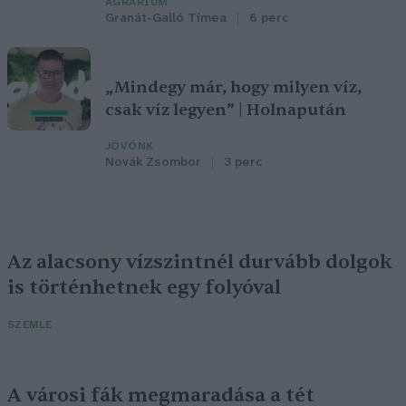
AGRÁRIUM
Granát-Galló Tímea
6 perc
„Mindegy már, hogy milyen víz,
csak víz legyen” | Holnapután
JÖVŐNK
Novák Zsombor
3 perc
Az alacsony vízszintnél durvább dolgok
is történhetnek egy folyóval
SZEMLE
A városi fák megmaradása a tét