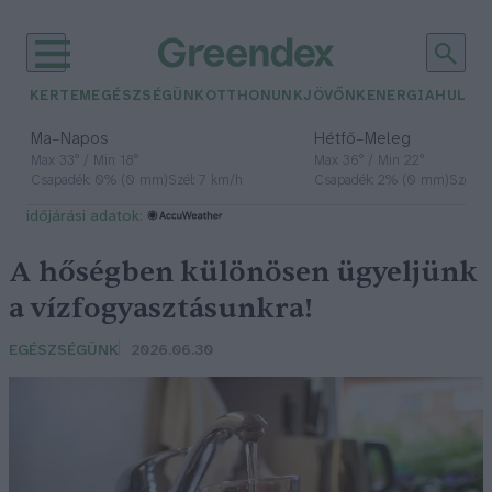
KERTEM
EGÉSZSÉGÜNK
OTTHONUNK
JÖVŐNK
ENERGIA
HULLA
–
–
Ma
Napos
Hétfő
Meleg
Max 33° / Min 18°
Max 36° / Min 22°
Csapadék: 0% (0 mm)
Szél: 7 km/h
Csapadék: 2% (0 mm)
Szél: 
időjárási adatok:
A hőségben különösen ügyeljünk
a vízfogyasztásunkra!
EGÉSZSÉGÜNK
2026.06.30