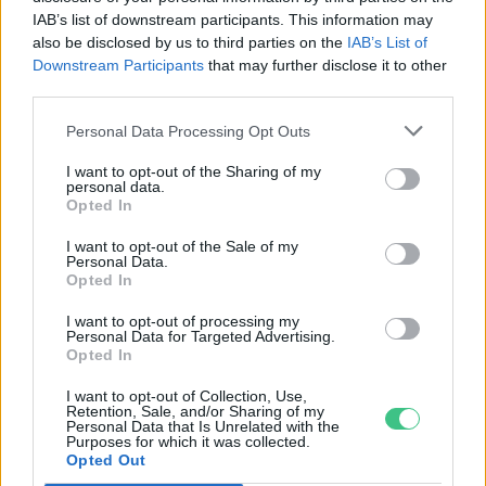
IAB’s list of downstream participants. This information may
also be disclosed by us to third parties on the
IAB’s List of
Downstream Participants
that may further disclose it to other
third parties.
Personal Data Processing Opt Outs
I want to opt-out of the Sharing of my
personal data.
Opted In
I want to opt-out of the Sale of my
Personal Data.
Opted In
A vitorlavirág ideális szobanövény, hiszen kiválóan tűri a meleget
és a fényszegény környezetet.
I want to opt-out of processing my
Personal Data for Targeted Advertising.
Opted In
Születésnapi programokkal várja a
I want to opt-out of Collection, Use,
hétvégén a közönséget a 160 éves
Retention, Sale, and/or Sharing of my
Personal Data that Is Unrelated with the
Fővárosi Állatkert
Purposes for which it was collected.
Opted Out
ÉLŐ BOLYGÓNK