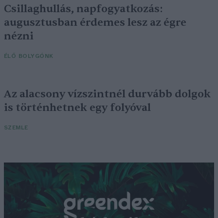
Csillaghullás, napfogyatkozás:
augusztusban érdemes lesz az égre
nézni
ÉLŐ BOLYGÓNK
Az alacsony vízszintnél durvább dolgok
is történhetnek egy folyóval
SZEMLE