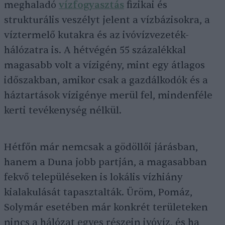
meghaladó
vízfogyasztás
fizikai és
strukturális veszélyt jelent a vízbázisokra, a
víztermelő kutakra és az ivóvízvezeték-
hálózatra is. A hétvégén 55 százalékkal
magasabb volt a vízigény, mint egy átlagos
időszakban, amikor csak a gazdálkodók és a
háztartások vízigénye merül fel, mindenféle
kerti tevékenység nélkül.
Hétfőn már nemcsak a gödöllői járásban,
hanem a Duna jobb partján, a magasabban
fekvő településeken is lokális vízhiány
kialakulását tapasztalták. Üröm, Pomáz,
Solymár esetében már konkrét területeken
nincs a hálózat egyes részein ivóvíz, és ha