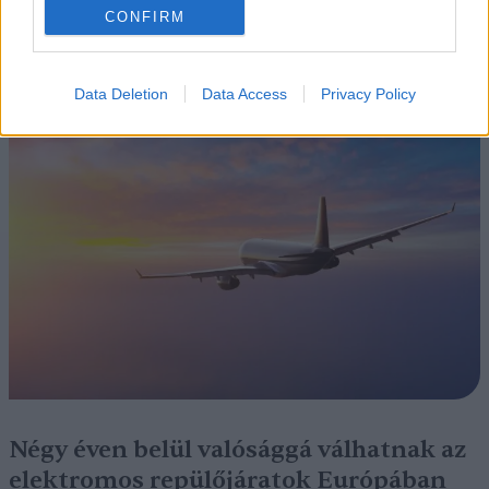
CONFIRM
Szedd magad őszibarack: itt vannak
a legjobb lelőhelyek!
Data Deletion
Data Access
Privacy Policy
SZEMLE
Négy éven belül valósággá válhatnak az
elektromos repülőjáratok Európában