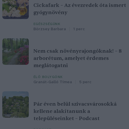
Cickafark – Az évezredek óta ismert
gyógynövény
EGÉSZSÉGÜNK
Börzsey Barbara
1 perc
Nem csak növényrajongóknak! – 8
arborétum, amelyet érdemes
meglátogatni
ÉLŐ BOLYGÓNK
Granát-Galló Tímea
5 perc
Pár éven belül szivacsvárosokká
kellene alakítanunk a
településeinket – Podcast