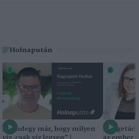
Holnapután
„Mindegy már, hogy milyen
A vegetáci
víz, csak víz legyen” |
az ember 