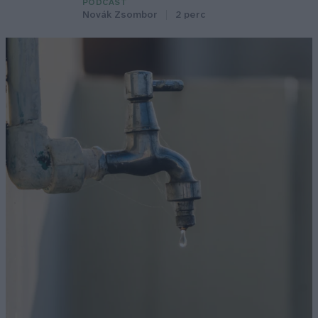
PODCAST
Novák Zsombor
2 perc