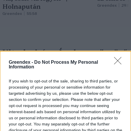
Holnapután
Greendex
29:5
Greendex
55:58
Vitorlavirág – Így lesz gyönyörű
a te lakásodban is
Greendex -
Do Not Process My Personal
Information
Lonkay Márta
4 perc
ÉLŐ BOLYGÓNK
If you wish to opt-out of the sale, sharing to third parties, or
processing of your personal or sensitive information for
targeted advertising by us, please use the below opt-out
section to confirm your selection. Please note that after your
opt-out request is processed you may continue seeing
interest-based ads based on personal information utilized by
us or personal information disclosed to third parties prior to
your opt-out. You may separately opt-out of the further
disclosure of your personal information by third parties on the