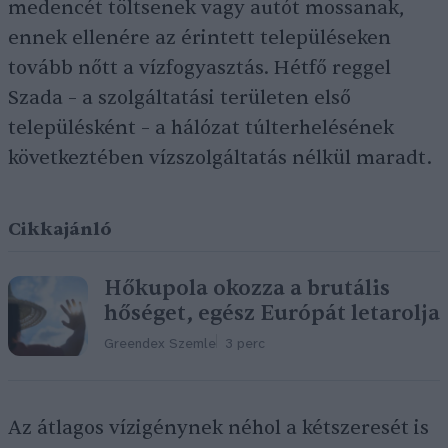
medencét töltsenek vagy autót mossanak,
ennek ellenére az érintett településeken
tovább nőtt a vízfogyasztás. Hétfő reggel
Szada – a szolgáltatási területen első
településként – a hálózat túlterhelésének
következtében vízszolgáltatás nélkül maradt.
Cikkajánló
Hőkupola okozza a brutális
hőséget, egész Európát letarolja
Greendex Szemle
3 perc
Az átlagos vízigénynek néhol a kétszeresét is