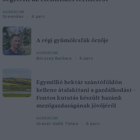
AGRÁRIUM
Greendex
4 perc
A régi gyümölcsfák őrzője
AGRÁRIUM
Börzsey Barbara
6 perc
Egymillió hektár szántóföldön
kellene átalakítani a gazdálkodást –
Fontos kutatás készült hazánk
mezőgazdaságának jövőjéről
AGRÁRIUM
Granát-Galló Tímea
6 perc