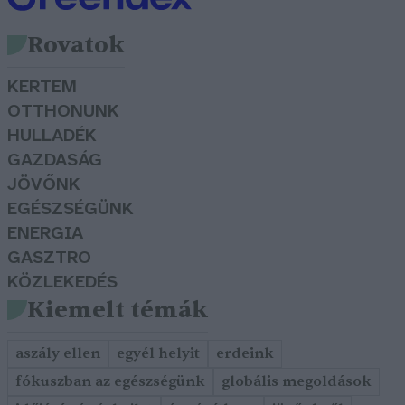
Rovatok
KERTEM
OTTHONUNK
HULLADÉK
GAZDASÁG
JÖVŐNK
EGÉSZSÉGÜNK
ENERGIA
GASZTRO
KÖZLEKEDÉS
Kiemelt témák
aszály ellen
egyél helyit
erdeink
fókuszban az egészségünk
globális megoldások