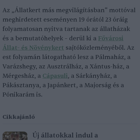
Az „Állatkert más megvilágításban” mottóval
meghirdetett eseményen 19 órától 23 óráig
folyamatosan nyitva tartanak az állatházak
és a bemutatóhelyek – derül ki a
Fővárosi
Állat- és Növénykert
sajtóközleményéből. Az
est folyamán látogatható lesz a Pálmaház, a
Varázshegy, az Ausztrálház, a Xántus-ház, a
Mérgesház, a
Cápasuli
, a Sárkányház, a
Pákásztanya, a Japánkert, a Majorság és a
Pónikarám is.
Cikkajánló
Új állatokkal indul a