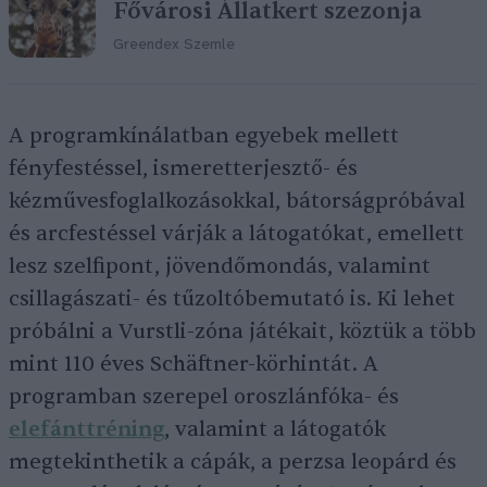
Fővárosi Állatkert szezonja
Greendex Szemle
A programkínálatban egyebek mellett
fényfestéssel, ismeretterjesztő- és
kézművesfoglalkozásokkal, bátorságpróbával
és arcfestéssel várják a látogatókat, emellett
lesz szelfipont, jövendőmondás, valamint
csillagászati- és tűzoltóbemutató is. Ki lehet
próbálni a Vurstli-zóna játékait, köztük a több
mint 110 éves Schäftner-körhintát. A
programban szerepel oroszlánfóka- és
elefánttréning
, valamint a látogatók
megtekinthetik a cápák, a perzsa leopárd és