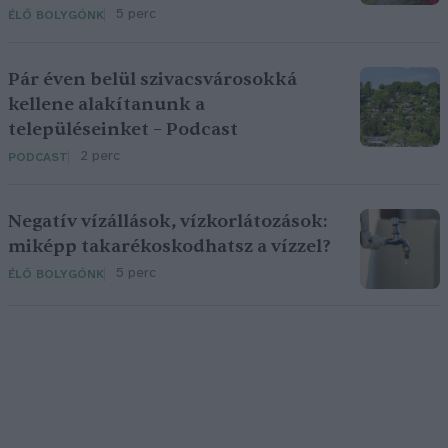
5 perc
ÉLŐ BOLYGÓNK
Pár éven belül szivacsvárosokká
kellene alakítanunk a
településeinket – Podcast
2 perc
PODCAST
Negatív vízállások, vízkorlátozások:
miképp takarékoskodhatsz a vízzel?
5 perc
ÉLŐ BOLYGÓNK