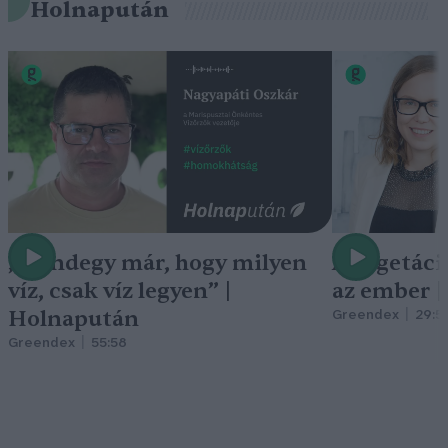
Holnapután
„Mindegy már, hogy milyen
A vegetáci
víz, csak víz legyen” |
az ember 
Holnapután
Greendex
29:5
Greendex
55:58