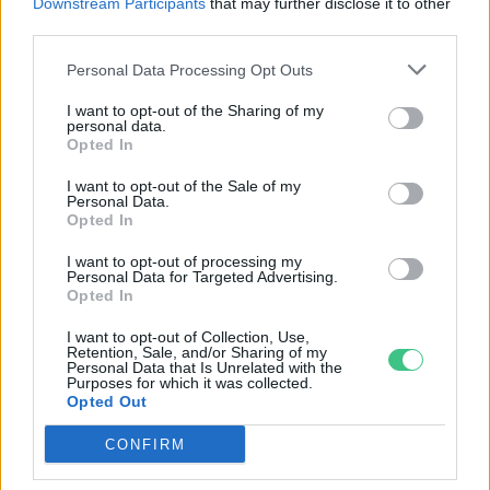
Downstream Participants
that may further disclose it to other
third parties.
Personal Data Processing Opt Outs
I want to opt-out of the Sharing of my
personal data.
Opted In
Magyarország tele van gyönyörű növényekkel, így arborétumokkal
is. A jó idő beköszöntével érdemes minél többet felkeresni.
I want to opt-out of the Sale of my
Personal Data.
Opted In
Születésnapi programokkal várja a
I want to opt-out of processing my
Personal Data for Targeted Advertising.
hétvégén a közönséget a 160 éves
Opted In
Fővárosi Állatkert
I want to opt-out of Collection, Use,
Retention, Sale, and/or Sharing of my
ÉLŐ BOLYGÓNK
Personal Data that Is Unrelated with the
Purposes for which it was collected.
Opted Out
Szedd magad őszibarack: itt vannak
a legjobb lelőhelyek!
CONFIRM
SZEMLE