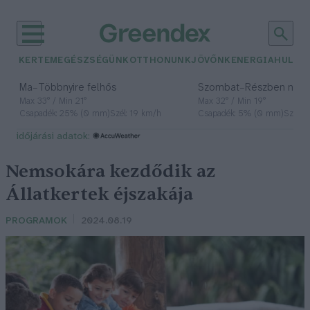
KERTEM
EGÉSZSÉGÜNK
OTTHONUNK
JÖVŐNK
ENERGIA
HULLA
–
–
Ma
Többnyire felhős
Szombat
Részben nap
Max 33° / Min 21°
Max 32° / Min 19°
Csapadék: 25% (0 mm)
Szél: 19 km/h
Csapadék: 5% (0 mm)
Szél: 
időjárási adatok:
Nemsokára kezdődik az
Állatkertek éjszakája
PROGRAMOK
2024.08.19