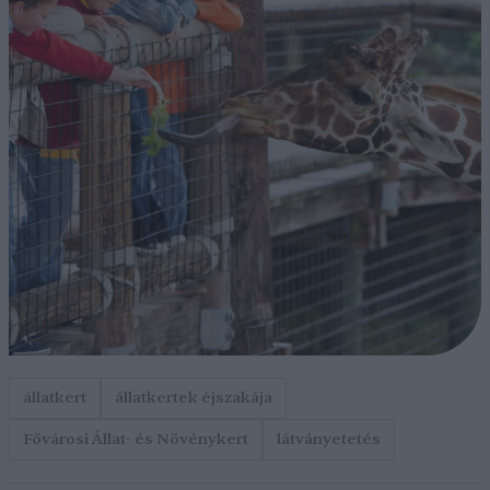
állatkert
állatkertek éjszakája
Fővárosi Állat- és Növénykert
látványetetés