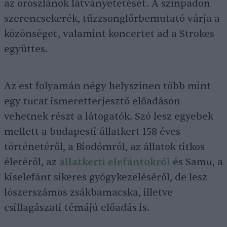
az oroszlánok látványetetését. A színpadon
szerencsekerék, tűzzsonglőrbemutató várja a
közönséget, valamint koncertet ad a Strokes
együttes.
Az est folyamán négy helyszínen több mint
egy tucat ismeretterjesztő előadáson
vehetnek részt a látogatók. Szó lesz egyebek
mellett a budapesti állatkert 158 éves
történetéről, a Biodómról, az állatok titkos
életéről, az
állatkerti elefántokról
és Samu, a
kiselefánt sikeres gyógykezeléséről, de lesz
lószerszámos zsákbamacska, illetve
csillagászati témájú előadás is.