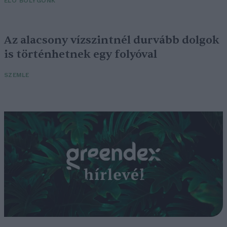
ÉLŐ BOLYGÓNK
Az alacsony vízszintnél durvább dolgok
is történhetnek egy folyóval
SZEMLE