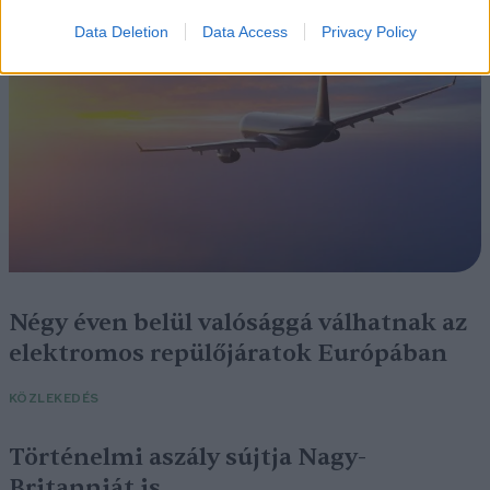
Data Deletion
Data Access
Privacy Policy
Négy éven belül valósággá válhatnak az
elektromos repülőjáratok Európában
KÖZLEKEDÉS
Történelmi aszály sújtja Nagy-
Britanniát is