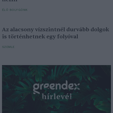
ÉLŐ BOLYGÓNK
Az alacsony vízszintnél durvább dolgok
is történhetnek egy folyóval
SZEMLE