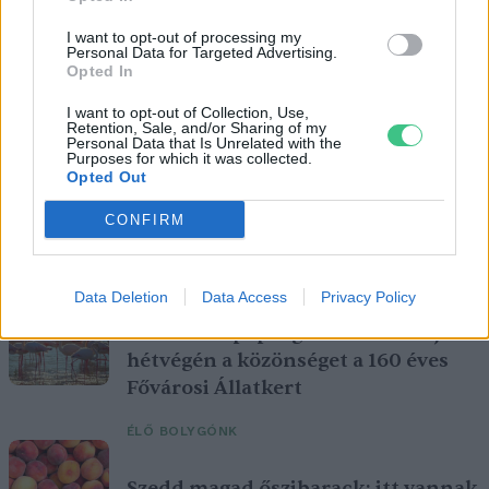
I want to opt-out of processing my
Personal Data for Targeted Advertising.
Opted In
I want to opt-out of Collection, Use,
Retention, Sale, and/or Sharing of my
Personal Data that Is Unrelated with the
Purposes for which it was collected.
Opted Out
CONFIRM
Ezt a növényt már az őskorban is ismerték, a népi gyógyászatban
pedig ma is számos betegség ellen használják.
Data Deletion
Data Access
Privacy Policy
Születésnapi programokkal várja a
hétvégén a közönséget a 160 éves
Fővárosi Állatkert
ÉLŐ BOLYGÓNK
Szedd magad őszibarack: itt vannak