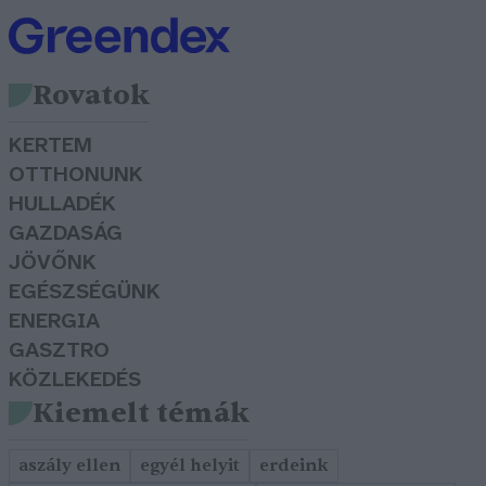
Rovatok
KERTEM
OTTHONUNK
HULLADÉK
GAZDASÁG
JÖVŐNK
EGÉSZSÉGÜNK
ENERGIA
GASZTRO
KÖZLEKEDÉS
Kiemelt témák
aszály ellen
egyél helyit
erdeink