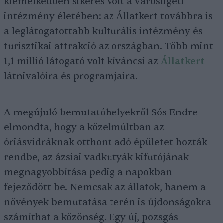
kiemelkedően sikeres volt a városligeti
intézmény életében: az Állatkert továbbra is
a leglátogatottabb kulturális intézmény és
turisztikai attrakció az országban. Több mint
1,1 millió látogató volt kíváncsi az
Állatkert
látnivalóira és programjaira.
A megújuló bemutatóhelyekről Sós Endre
elmondta, hogy a közelmúltban az
óriásvidráknak otthont adó épületet hozták
rendbe, az ázsiai vadkutyák kifutójának
megnagyobbítása pedig a napokban
fejeződött be. Nemcsak az állatok, hanem a
növények bemutatása terén is újdonságokra
számíthat a közönség. Egy új, pozsgás