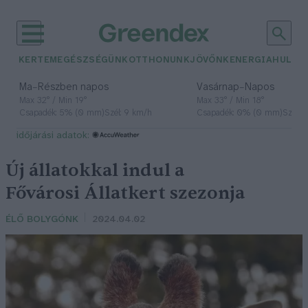
KERTEM
EGÉSZSÉGÜNK
OTTHONUNK
JÖVŐNK
ENERGIA
HULLA
–
–
Ma
Részben napos
Vasárnap
Napos
Max 32° / Min 19°
Max 33° / Min 18°
Csapadék: 5% (0 mm)
Szél: 9 km/h
Csapadék: 0% (0 mm)
Szél: 
időjárási adatok:
Új állatokkal indul a
Fővárosi Állatkert szezonja
ÉLŐ BOLYGÓNK
2024.04.02