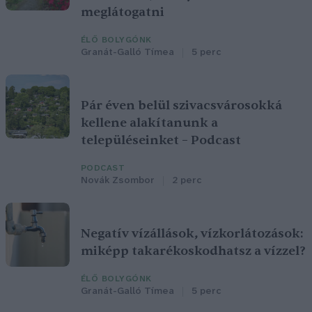
meglátogatni
ÉLŐ BOLYGÓNK
Granát-Galló Tímea
5 perc
Pár éven belül szivacsvárosokká
kellene alakítanunk a
településeinket – Podcast
PODCAST
Novák Zsombor
2 perc
Negatív vízállások, vízkorlátozások:
miképp takarékoskodhatsz a vízzel?
ÉLŐ BOLYGÓNK
Granát-Galló Tímea
5 perc