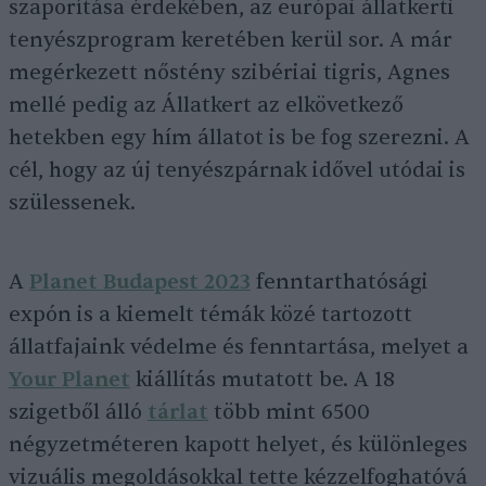
szaporítása érdekében, az európai állatkerti
tenyészprogram keretében kerül sor. A már
megérkezett nőstény szibériai tigris, Agnes
mellé pedig az Állatkert az elkövetkező
hetekben egy hím állatot is be fog szerezni. A
cél, hogy az új tenyészpárnak idővel utódai is
szülessenek.
A
Planet Budapest 2023
fenntarthatósági
expón is a kiemelt témák közé tartozott
állatfajaink védelme és fenntartása, melyet a
Your Planet
kiállítás mutatott be. A 18
szigetből álló
tárlat
több mint 6500
négyzetméteren kapott helyet, és különleges
vizuális megoldásokkal tette kézzelfoghatóvá