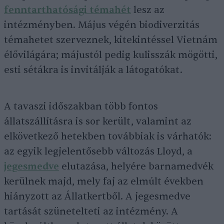
fenntarthatósági témahét
lesz az
intézményben. Május végén biodiverzitás
témahetet szerveznek, kitekintéssel Vietnám
élővilágára; májustól pedig kulisszák mögötti,
esti sétákra is invitálják a látogatókat.
A tavaszi időszakban több fontos
állatszállításra is sor került, valamint az
elkövetkező hetekben továbbiak is várhatók:
az egyik legjelentősebb változás Lloyd, a
jegesmedve
elutazása, helyére barnamedvék
kerülnek majd, mely faj az elmúlt években
hiányzott az Állatkertből. A jegesmedve
tartását szünetelteti az intézmény. A