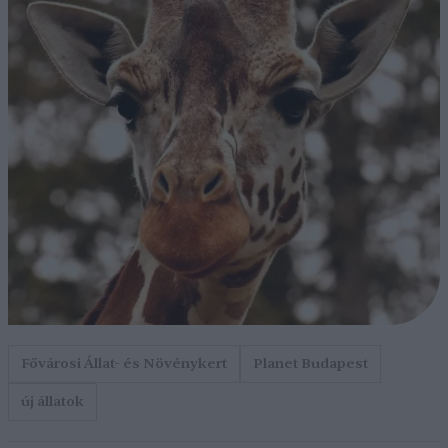
Fővárosi Állat- és Növénykert
Planet Budapest
új állatok