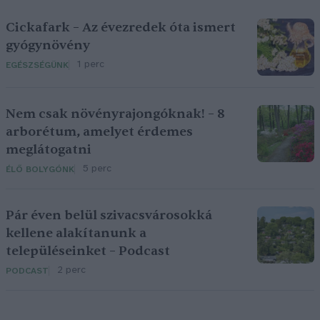
Cickafark – Az évezredek óta ismert
gyógynövény
1 perc
EGÉSZSÉGÜNK
Nem csak növényrajongóknak! – 8
arborétum, amelyet érdemes
meglátogatni
5 perc
ÉLŐ BOLYGÓNK
Pár éven belül szivacsvárosokká
kellene alakítanunk a
településeinket – Podcast
2 perc
PODCAST