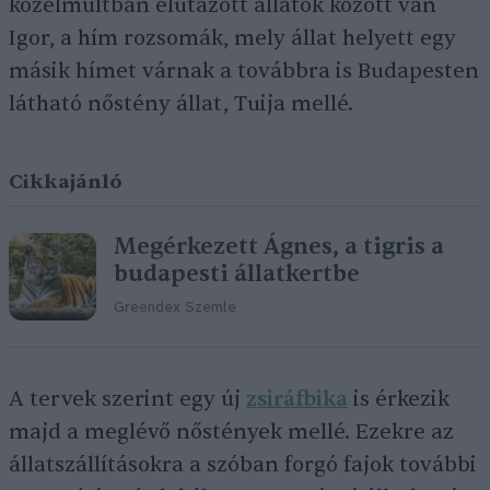
közelmúltban elutazott állatok között van
Igor, a hím rozsomák, mely állat helyett egy
másik hímet várnak a továbbra is Budapesten
látható nőstény állat, Tuija mellé.
Cikkajánló
Megérkezett Ágnes, a tigris a
budapesti állatkertbe
Greendex Szemle
A tervek szerint egy új
zsiráfbika
is érkezik
majd a meglévő nőstények mellé. Ezekre az
állatszállításokra a szóban forgó fajok további