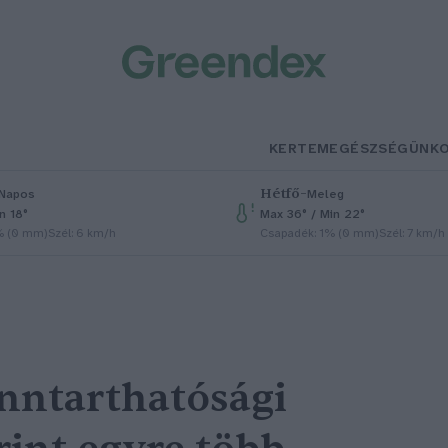
KERTEM
EGÉSZSÉGÜNK
Hétfő
–
Napos
Meleg
n 18°
Max 36° / Min 22°
% (0 mm)
Szél: 6 km/h
Csapadék: 1% (0 mm)
Szél: 7 km/h
enntarthatósági