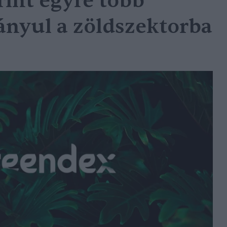
rint egyre több
rányul a zöldszektorba