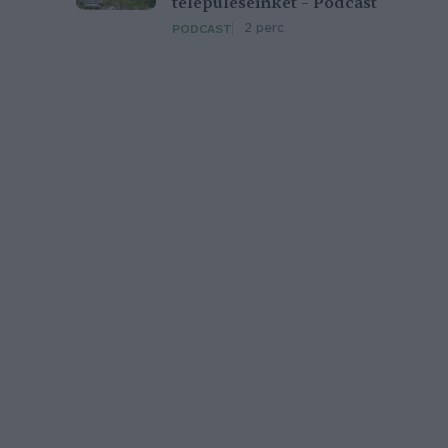
településeinket – Podcast
2 perc
PODCAST