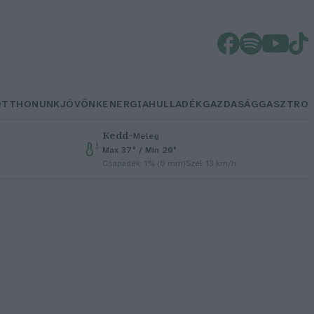
OTTHONUNK
JÖVŐNK
ENERGIA
HULLADÉK
GAZDASÁG
GASZTRO
Kedd
–
Meleg
Max 37° / Min 20°
Csapadék: 1% (0 mm)
Szél: 13 km/h