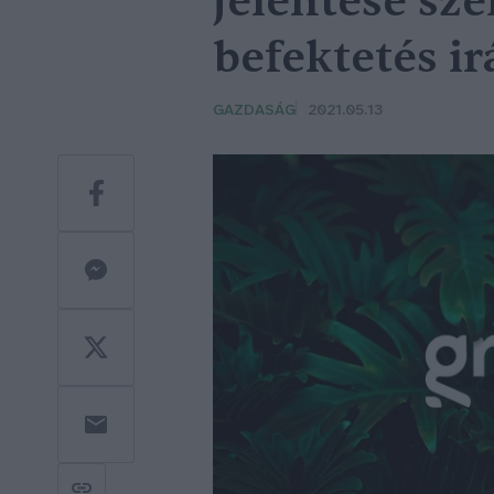
jelentése sze
befektetés i
GAZDASÁG
2021.05.13