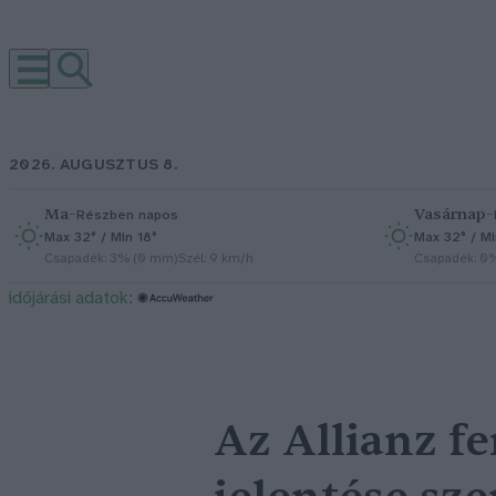
2026. AUGUSZTUS 8.
Ma
–
Vasárnap
–
Részben napos
Max 32° / Min 18°
Max 32° / Mi
Csapadék: 3% (0 mm)
Szél: 9 km/h
Csapadék: 0
időjárási adatok:
Az Allianz f