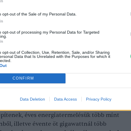
In
 vezető utat.
o opt-out of the Sale of my Personal Data.
In
enntarthatósági vezérigazgató-helyettese.
to opt-out of processing my Personal Data for Targeted
ing.
apú üzleti modellekkel kapcsolatos
In
z Allianznál. Ennek egyik eleme, hogy 2023-
o opt-out of Collection, Use, Retention, Sale, and/or Sharing
ersonal Data that Is Unrelated with the Purposes for which it
és felelősségbiztosítást és nem kaphatnak
lected.
Out
latok, amelyek új
szénbányák
nyitását
öbb mint 25 százalékát szénbányászatból
CONFIRM
b mint 10 millió tonna szenet termelnek ki.
Data Deletion
Data Access
Privacy Policy
az energetikai vállalatokra, amelyek új
pítenek, éves energiatermelésük több mint
ből, illetve évente öt gigawattnál több