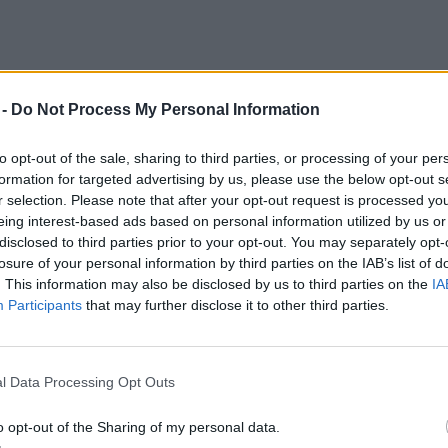
 -
Do Not Process My Personal Information
eleget tenni a fenntarthatósággal kapcsolatos
to opt-out of the sale, sharing to third parties, or processing of your per
tvédelmi vagy társadalmi szempontból is
formation for targeted advertising by us, please use the below opt-out s
ásokat és
fenntartható pénzügyi termékeket
r selection. Please note that after your opt-out request is processed y
nységeiben és működésében a párizsi
eing interest-based ads based on personal information utilized by us or
disclosed to third parties prior to your opt-out. You may separately opt-
összhangban csökkenti az üvegházhatású
losure of your personal information by third parties on the IAB’s list of
. This information may also be disclosed by us to third parties on the
IA
Participants
that may further disclose it to other third parties.
yfeleinket az
l Data Processing Opt Outs
agyobb kockázataitól,
ki szeretnénk építeni a
o opt-out of the Sharing of my personal data.