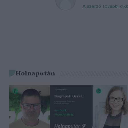
A szerző további cikk
Holnapután