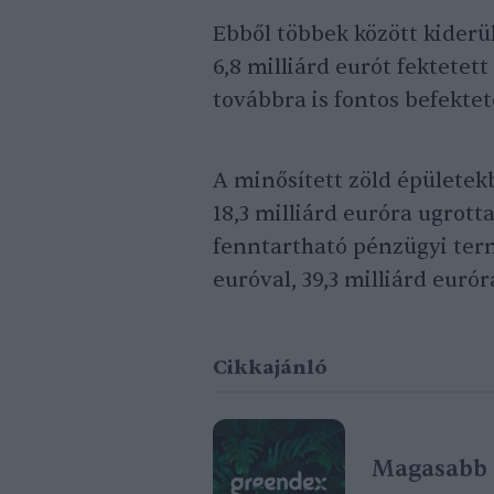
Ebből többek között kiderü
6,8 milliárd eurót fektetet
továbbra is fontos befektet
A minősített zöld épületekb
18,3 milliárd euróra ugrott
fenntartható pénzügyi ter
euróval, 39,3 milliárd euró
Cikkajánló
Magasabb 