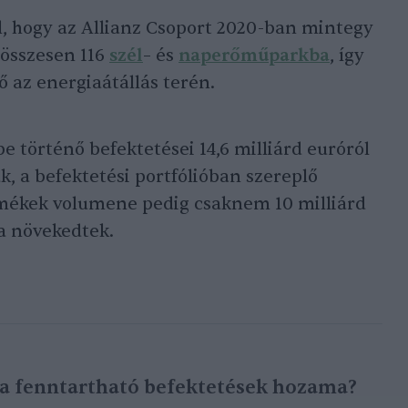
l, hogy az Allianz Csoport 2020-ban mintegy
t összesen 116
szél
– és
naperőműparkba
, így
ő az energiaátállás terén.
e történő befektetései 14,6 milliárd euróról
ak, a befektetési portfólióban szereplő
mékek volumene pedig csaknem 10 milliárd
ra növekedtek.
a fenntartható befektetések hozama?