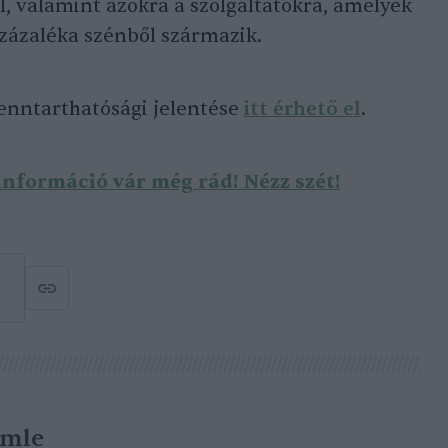
, valamint azokra a szolgáltatókra, amelyek
zázaléka szénből származik.
fenntarthatósági jelentése
itt érhető el
.
nformáció vár még rád! Nézz szét!
emle