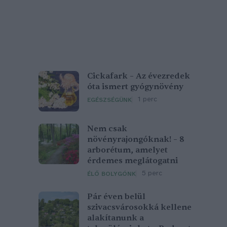
Cickafark – Az évezredek
óta ismert gyógynövény
1 perc
EGÉSZSÉGÜNK
Nem csak
növényrajongóknak! – 8
arborétum, amelyet
érdemes meglátogatni
5 perc
ÉLŐ BOLYGÓNK
Pár éven belül
szivacsvárosokká kellene
alakítanunk a