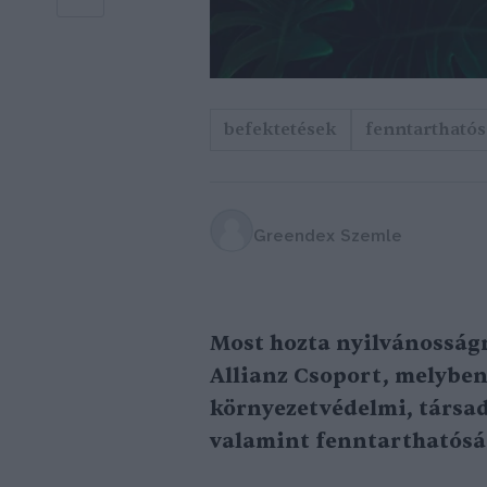
befektetések
fenntarthatós
Greendex Szemle
Most hozta nyilvánosságr
Allianz Csoport, melyben
környezetvédelmi, társad
valamint fenntarthatósági 