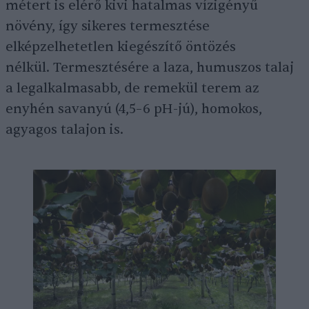
métert is elérő kivi hatalmas vízigényű
növény, így sikeres termesztése
elképzelhetetlen kiegészítő öntözés
nélkül. Termesztésére a laza, humuszos talaj
a legalkalmasabb, de remekül terem az
enyhén savanyú (4,5–6 pH-jú), homokos,
agyagos talajon is.