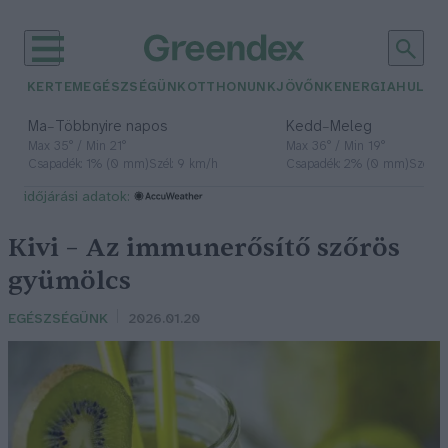
KERTEM
EGÉSZSÉGÜNK
OTTHONUNK
JÖVŐNK
ENERGIA
HULLA
–
–
Ma
Többnyire napos
Kedd
Meleg
Max 35° / Min 21°
Max 36° / Min 19°
Csapadék: 1% (0 mm)
Szél: 9 km/h
Csapadék: 2% (0 mm)
Szél: 
időjárási adatok:
Kivi – Az immunerősítő szőrös
gyümölcs
EGÉSZSÉGÜNK
2026.01.20