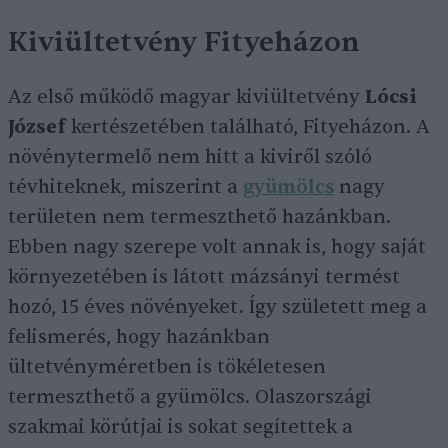
Kiviültetvény Fityeházon
Az első működő magyar kiviültetvény
Lócsi
József
kertészetében található, Fityeházon. A
növénytermelő nem hitt a kiviről szóló
tévhiteknek, miszerint a
gyümölcs
nagy
területen nem termeszthető hazánkban.
Ebben nagy szerepe volt annak is, hogy saját
környezetében is látott mázsányi termést
hozó, 15 éves növényeket. Így született meg a
felismerés, hogy hazánkban
ültetvényméretben is tökéletesen
termeszthető a gyümölcs. Olaszországi
szakmai körútjai is sokat segítettek a