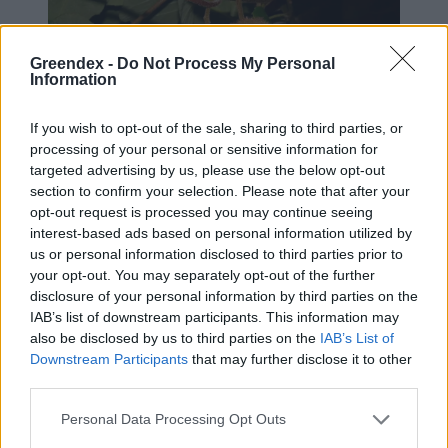
Greendex -
Do Not Process My Personal
Information
If you wish to opt-out of the sale, sharing to third parties, or
processing of your personal or sensitive information for
targeted advertising by us, please use the below opt-out
section to confirm your selection. Please note that after your
opt-out request is processed you may continue seeing
Az érett kivi finom és édes.
interest-based ads based on personal information utilized by
us or personal information disclosed to third parties prior to
A kivi sok más gyümölcshöz hasonlóan
your opt-out. You may separately opt-out of the further
disclosure of your personal information by third parties on the
támrendszert
igényel. A növény ültethető
IAB’s list of downstream participants. This information may
sorban, és lehet lugasra, pergolára,
also be disclosed by us to third parties on the
IAB’s List of
Downstream Participants
that may further disclose it to other
apácarácsra vagy egyéb megszokott
third parties.
támasztékra terelni.
Personal Data Processing Opt Outs