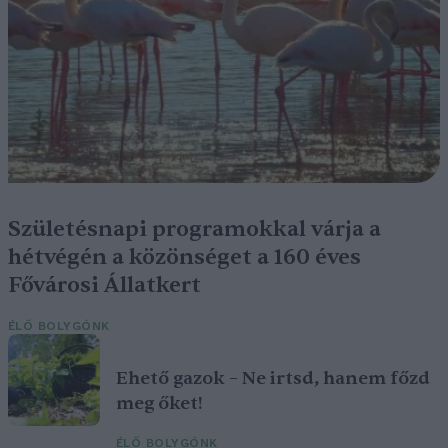
Születésnapi programokkal várja a
hétvégén a közönséget a 160 éves
Fővárosi Állatkert
ÉLŐ BOLYGÓNK
Ehető gazok – Ne irtsd, hanem főzd
meg őket!
ÉLŐ BOLYGÓNK