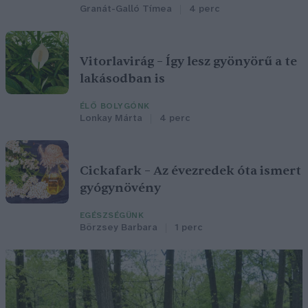
Granát-Galló Tímea
4 perc
Vitorlavirág – Így lesz gyönyörű a te
lakásodban is
ÉLŐ BOLYGÓNK
Lonkay Márta
4 perc
Cickafark – Az évezredek óta ismert
gyógynövény
EGÉSZSÉGÜNK
Börzsey Barbara
1 perc