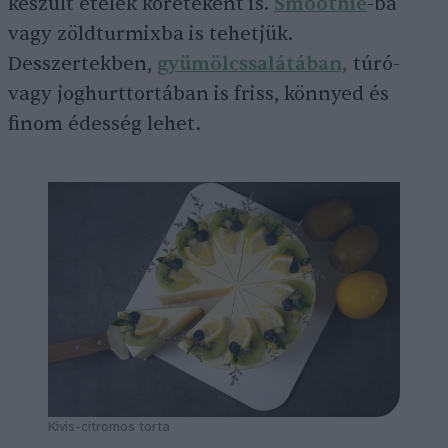
készült ételek köreteként is.
Smoothie
-ba
vagy zöldturmixba is tehetjük.
Desszertekben,
gyümölcssalátában,
túró-
vagy joghurttortában is friss, könnyed és
finom édesség lehet.
Kivis-citromos torta