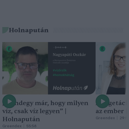
Holnapután
„Mindegy már, hogy milyen
A vegetáci
víz, csak víz legyen” |
az ember 
Holnapután
Greendex
29:5
Greendex
55:58