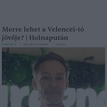
Merre lehet a Velencei-tó
jövője? | Holnapután
Novák Zsombor
3 perc
PODCAST