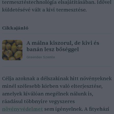
termesztéstechnológia elsajátításában. Idővel
küldetésévé vált a kivi termesztése.
Cikkajánló
A málna kiszorul, de kivi és
banán lesz bőséggel
Greendex Szemle
Célja azoknak a délszakinak hitt növényeknek
minél szélesebb körben való elterjesztése,
amelyek kiválóan megélnek nálunk is,
ráadásul többnyire vegyszeres
növényvédelmet
sem igényelnek. A fityeházi