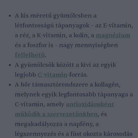
A kis méretű gyümölcsben a
létfontosságú tápanyagok – az E-vitamin,
a réz, a K-vitamin, a kolin, a
magnézium
és a foszfor is – nagy mennyiségben
fellelhető
.
A gyümölcsök között a kivi az egyik
legjobb
C-vitamin
-forrás.
A bőr támasztórendszere a kollagén,
melynek egyik legfontosabb tápanyaga a
C-vitamin, amely
antioxidánsként
működik a szervezetünkben
, és
megakadályozza a napfény, a
légszennyezés és a füst okozta károsodás