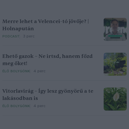
Merre lehet a Velencei-tó jövője? |
Holnapután
3 perc
PODCAST
Ehető gazok – Ne irtsd, hanem főzd
meg őket!
4 perc
ÉLŐ BOLYGÓNK
Vitorlavirág – Így lesz gyönyörű a te
lakásodban is
4 perc
ÉLŐ BOLYGÓNK