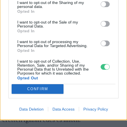
I want to opt-out of the Sharing of my
A
kiviszüret
időpontját az első komolyabb
personal data.
Opted In
fagyok határozzák meg. A gyümölcsöt nem
éretten szüretelik, utóérő. Hideg helyen több
I want to opt-out of the Sale of my
Personal Data.
hónapig is eláll.
Opted In
I want to opt-out of processing my
Personal Data for Targeted Advertising.
Opted In
Akkor a legízletesebb,
amikor az állaga az
érett
őszibarackéhoz
hasonlít. Ehhez képest
I want to opt-out of Collection, Use,
Retention, Sale, and/or Sharing of my
sokan savanyú gyümölcsként
Personal Data that Is Unrelated with the
Purposes for which it was collected.
ismerik. Fanyarsága sokszor annak is
Opted Out
köszönhető, hogy nem teljesen éretten kerül
CONFIRM
a boltok polcaira, majd a vásárlók
éléskamrájába. Tehát a savanyú íz nem a
Data Deletion
Data Access
Privacy Policy
gyümölcs sajátossága. A házi termesztésű kivi
éretten igazán édes és finom.