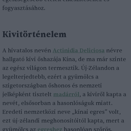
fogyasztásához.
Kivitörténelem
A hivatalos nevén
Actinidia Deliciosa
névre
hallgató kivi őshazája Kína, de ma már szinte
az egész világon termesztik. Új-Zélandon a
legelterjedtebb, ezért a gyümölcs a
szigetországban őshonos és nemzeti
jelképként tisztelt
madárról
, a kiviről kapta a
nevét, elsősorban a hasonlóságuk miatt.
Eredeti nemzetközi neve „kínai egres” volt,
ezt új-zélandi meghonosítóitól kapta, mert a
gyümölcs az
egreshez
hasonlóan szőrös.