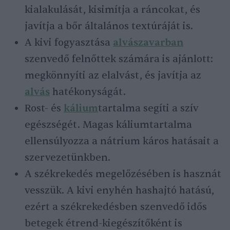
kialakulását, kisimítja a ráncokat, és
javítja a bőr általános textúráját is.
A kivi fogyasztása
alvászavarban
szenvedő felnőttek számára is ajánlott:
megkönnyíti az elalvást, és javítja az
alvás
hatékonyságát.
Rost- és
kálium
tartalma segíti a szív
egészségét. Magas káliumtartalma
ellensúlyozza a nátrium káros hatásait a
szervezetünkben.
A székrekedés megelőzésében is hasznát
vesszük. A kivi enyhén hashajtó hatású,
ezért a székrekedésben szenvedő idős
betegek étrend-kiegészítőként is