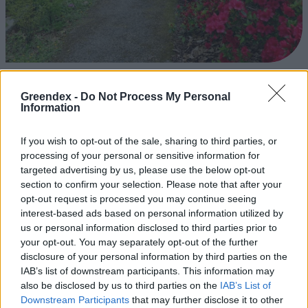
Magyarország tele van gyönyörű növényekkel, így arborétumokkal
is. A jó idő beköszöntével érdemes minél többet felkeresni.
Greendex -
Do Not Process My Personal
Information
If you wish to opt-out of the sale, sharing to third parties, or
Születésnapi programokkal várja a
processing of your personal or sensitive information for
hétvégén a közönséget a 160 éves
targeted advertising by us, please use the below opt-out
Fővárosi Állatkert
section to confirm your selection. Please note that after your
opt-out request is processed you may continue seeing
ÉLŐ BOLYGÓNK
interest-based ads based on personal information utilized by
us or personal information disclosed to third parties prior to
Szedd magad őszibarack: itt vannak
your opt-out. You may separately opt-out of the further
a legjobb lelőhelyek!
disclosure of your personal information by third parties on the
IAB’s list of downstream participants. This information may
also be disclosed by us to third parties on the
IAB’s List of
SZEMLE
Downstream Participants
that may further disclose it to other