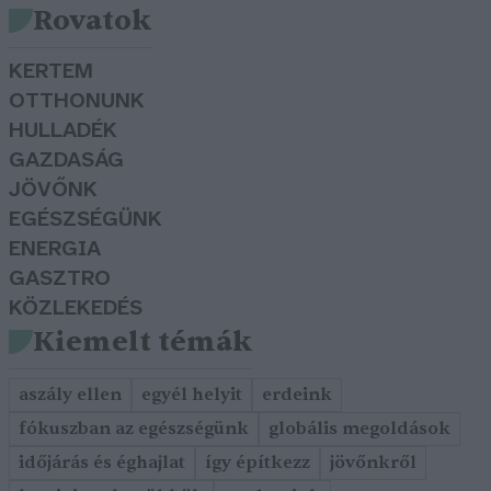
Rovatok
KERTEM
OTTHONUNK
HULLADÉK
GAZDASÁG
JÖVŐNK
EGÉSZSÉGÜNK
ENERGIA
GASZTRO
KÖZLEKEDÉS
Kiemelt témák
aszály ellen
egyél helyit
erdeink
fókuszban az egészségünk
globális megoldások
időjárás és éghajlat
így építkezz
jövőnkről