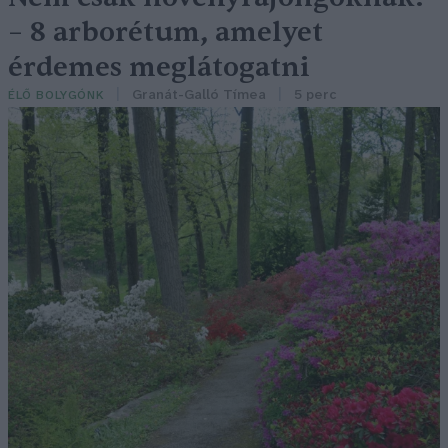
– 8 arborétum, amelyet
érdemes meglátogatni
Granát-Galló Tímea
5 perc
ÉLŐ BOLYGÓNK