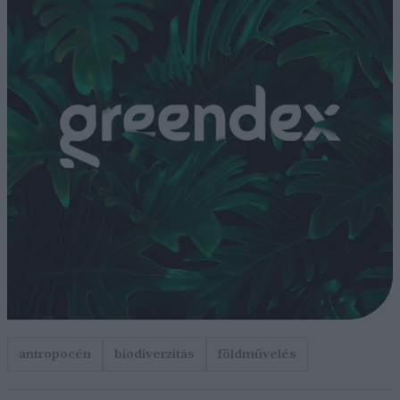
antropocén
biodiverzitás
földművelés