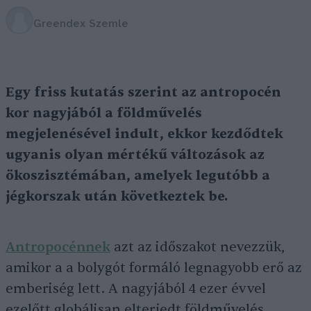
Greendex Szemle
Egy friss kutatás szerint az antropocén
kor nagyjából a földművelés
megjelenésével indult, ekkor kezdődtek
ugyanis olyan mértékű változások az
ökoszisztémában, amelyek legutóbb a
jégkorszak után következtek be.
Antropocénnek
azt az időszakot nevezzük,
amikor a a bolygót formáló legnagyobb erő az
emberiség lett. A nagyjából 4 ezer évvel
ezelőtt globálisan elterjedt földművelés