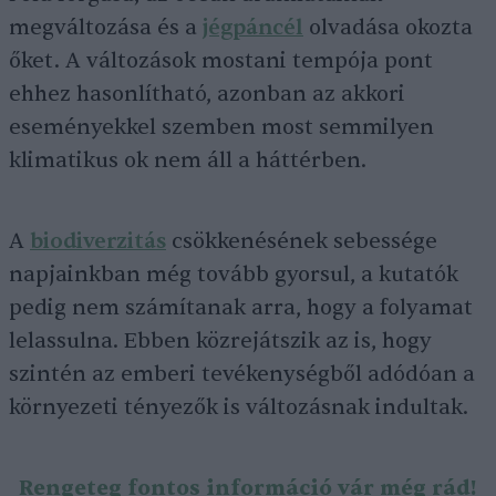
megváltozása és a
jégpáncél
olvadása okozta
őket. A változások mostani tempója pont
ehhez hasonlítható, azonban az akkori
eseményekkel szemben most semmilyen
klimatikus ok nem áll a háttérben.
A
biodiverzitás
csökkenésének sebessége
napjainkban még tovább gyorsul, a kutatók
pedig nem számítanak arra, hogy a folyamat
lelassulna. Ebben közrejátszik az is, hogy
szintén az emberi tevékenységből adódóan a
környezeti tényezők is változásnak indultak.
Rengeteg fontos információ vár még rád!