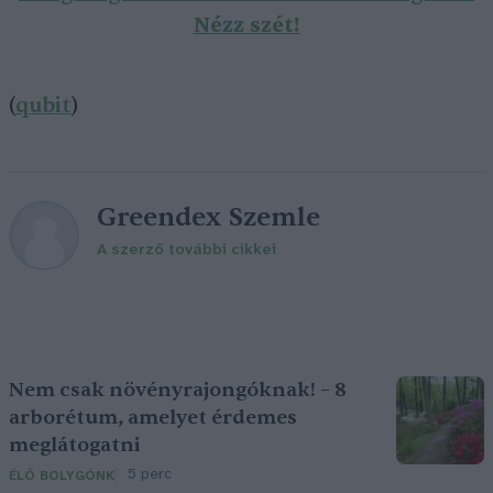
Nézz szét!
(
qubit
)
Greendex Szemle
A szerző további cikkei
Nem csak növényrajongóknak! – 8
arborétum, amelyet érdemes
meglátogatni
5 perc
ÉLŐ BOLYGÓNK