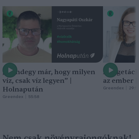
„Mindegy már, hogy milyen
A vegetáci
víz, csak víz legyen” |
az ember 
Holnapután
Greendex
29:5
Greendex
55:58
Nem csak növényrajongóknak!