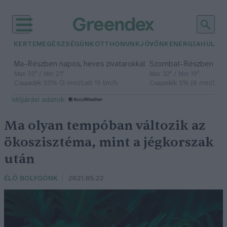
KERTEM
EGÉSZSÉGÜNK
OTTHONUNK
JÖVŐNK
ENERGIA
HULLA
–
–
Ma
Részben napos, heves zivatarokkal
Szombat
Részben na
Max 35° / Min 21°
Max 32° / Min 19°
Csapadék: 55% (3 mm)
Szél: 15 km/h
Csapadék: 5% (0 mm)
Szél:
időjárási adatok:
Ma olyan tempóban változik az
ökoszisztéma, mint a jégkorszak
után
ÉLŐ BOLYGÓNK
2021.05.22