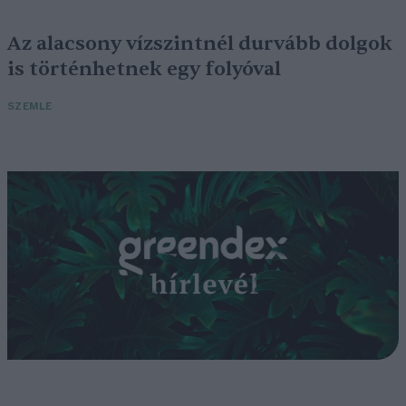
Az alacsony vízszintnél durvább dolgok
is történhetnek egy folyóval
SZEMLE