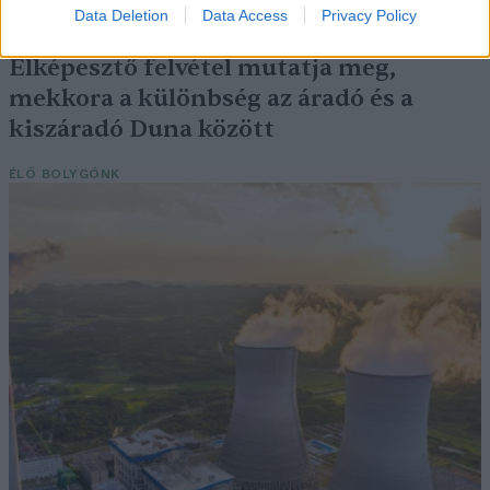
SZEMLE
Data Deletion
Data Access
Privacy Policy
Elképesztő felvétel mutatja meg,
mekkora a különbség az áradó és a
kiszáradó Duna között
ÉLŐ BOLYGÓNK