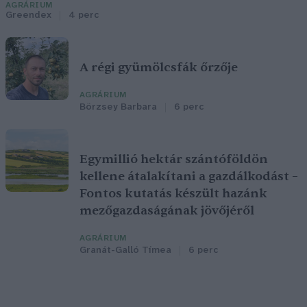
AGRÁRIUM
Greendex
4 perc
A régi gyümölcsfák őrzője
AGRÁRIUM
Börzsey Barbara
6 perc
Egymillió hektár szántóföldön
kellene átalakítani a gazdálkodást –
Fontos kutatás készült hazánk
mezőgazdaságának jövőjéről
AGRÁRIUM
Granát-Galló Tímea
6 perc