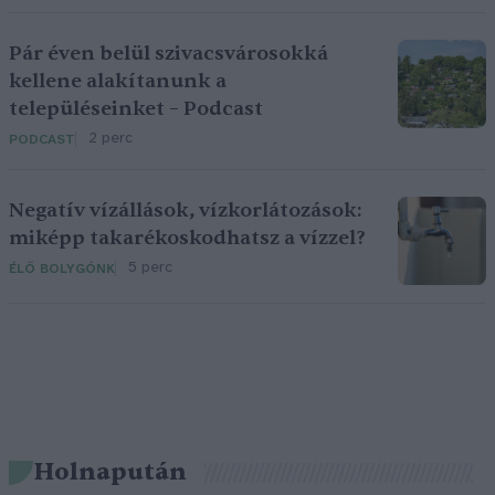
Pár éven belül szivacsvárosokká
kellene alakítanunk a
településeinket – Podcast
2 perc
PODCAST
Negatív vízállások, vízkorlátozások:
miképp takarékoskodhatsz a vízzel?
5 perc
ÉLŐ BOLYGÓNK
Holnapután