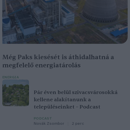
Még Paks kiesését is áthidalhatná a
megfelelő energiatárolás
ENERGIA
Pár éven belül szivacsvárosokká
kellene alakítanunk a
településeinket – Podcast
PODCAST
Novák Zsombor
2 perc