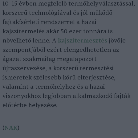
10–15 évben megfelelő termőhelyválasztással,
korszerű technológiával és jól működő
fajtakísérleti rendszerrel a hazai
kajszitermelés akár 50 ezer tonnára is
növelhető lenne. A
kajszitermesztés
jövője
szempontjából ezért elengedhetetlen az
ágazat szakmailag megalapozott
újraszervezése, a korszerű termesztési
ismeretek szélesebb körű elterjesztése,
valamint a termőhelyhez és a hazai
viszonyokhoz legjobban alkalmazkodó fajták
előtérbe helyezése.
(
NAK
)