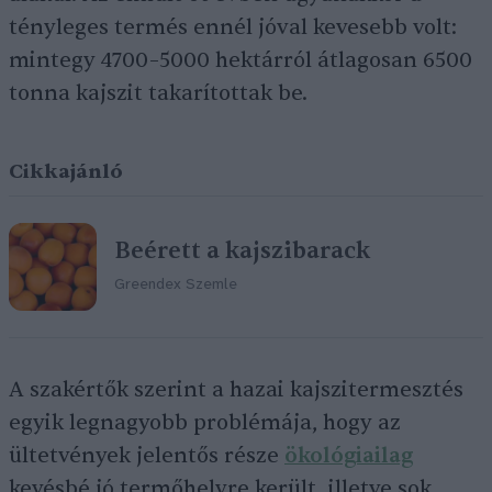
tényleges termés ennél jóval kevesebb volt:
mintegy 4700–5000 hektárról átlagosan 6500
tonna kajszit takarítottak be.
Cikkajánló
Beérett a kajszibarack
Greendex Szemle
A szakértők szerint a hazai kajszitermesztés
egyik legnagyobb problémája, hogy az
ültetvények jelentős része
ökológiailag
kevésbé jó termőhelyre került, illetve sok