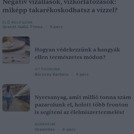
Negatív vízállások, vízkorlátozások:
miképp takarékoskodhatsz a vízzel?
ÉLŐ BOLYGÓNK
Granát-Galló Tímea
5 perc
Hogyan védekezzünk a hangyák
ellen természetes módon?
OTTHONUNK
Börzsey Barbara
5 perc
Nyersanyag, amit millió tonna szám
pazarolunk el, holott több fronton
is segíteni az élelmiszertermelést
AGRÁRIUM
Greendex
4 perc