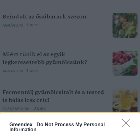
Beindult az őszibarack szezon
1 perc
AGRÁRIUM
Miért tűnik el az egyik
legkeresettebb gyümölcsünk?
1 perc
AGRÁRIUM
Fermentálj gyümölcsitalt és a tested
is hálás lesz érte!
3 perc
EGÉSZSÉGÜNK
Greendex -
Do Not Process My Personal
Information