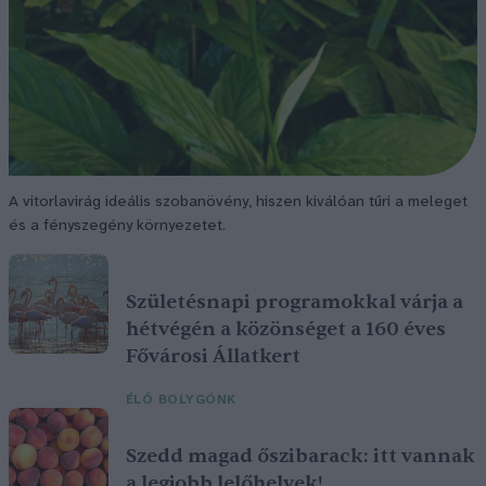
A vitorlavirág ideális szobanövény, hiszen kiválóan tűri a meleget
és a fényszegény környezetet.
Születésnapi programokkal várja a
hétvégén a közönséget a 160 éves
Fővárosi Állatkert
ÉLŐ BOLYGÓNK
Szedd magad őszibarack: itt vannak
a legjobb lelőhelyek!