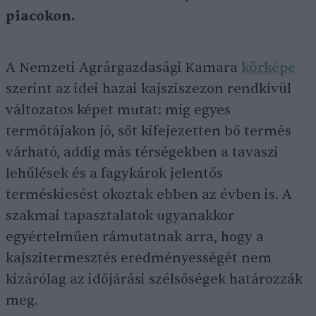
piacokon.
A Nemzeti Agrárgazdasági Kamara
körképe
szerint az idei hazai kajsziszezon rendkívül
változatos képet mutat: míg egyes
termőtájakon jó, sőt kifejezetten bő termés
várható, addig más térségekben a tavaszi
lehűlések és a fagykárok jelentős
terméskiesést okoztak ebben az évben is. A
szakmai tapasztalatok ugyanakkor
egyértelműen rámutatnak arra, hogy a
kajszitermesztés eredményességét nem
kizárólag az időjárási szélsőségek határozzák
meg.