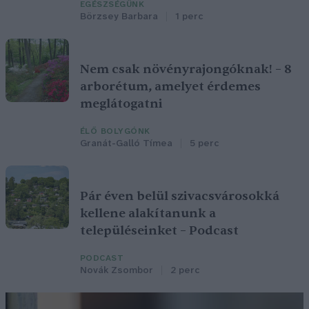
EGÉSZSÉGÜNK
Börzsey Barbara
1 perc
Nem csak növényrajongóknak! – 8
arborétum, amelyet érdemes
meglátogatni
ÉLŐ BOLYGÓNK
Granát-Galló Tímea
5 perc
Pár éven belül szivacsvárosokká
kellene alakítanunk a
településeinket – Podcast
PODCAST
Novák Zsombor
2 perc