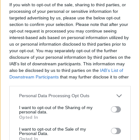
If you wish to opt-out of the sale, sharing to third parties, or
processing of your personal or sensitive information for
targeted advertising by us, please use the below opt-out
section to confirm your selection. Please note that after your
Holnapután
opt-out request is processed you may continue seeing
interest-based ads based on personal information utilized by
us or personal information disclosed to third parties prior to
your opt-out. You may separately opt-out of the further
disclosure of your personal information by third parties on the
IAB’s list of downstream participants. This information may
also be disclosed by us to third parties on the
IAB’s List of
Downstream Participants
that may further disclose it to other
third parties.
Personal Data Processing Opt Outs
„Mindegy már, hogy milyen
A vegetáci
I want to opt-out of the Sharing of my
personal data.
víz, csak víz legyen” |
az ember 
Opted In
Holnapután
Greendex
29:5
I want to opt-out of the Sale of my
Greendex
55:58
Personal Data.
Opted In