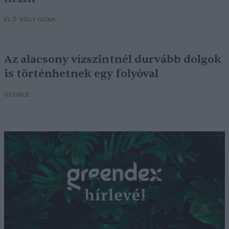
ÉLŐ BOLYGÓNK
Az alacsony vízszintnél durvább dolgok
is történhetnek egy folyóval
SZEMLE