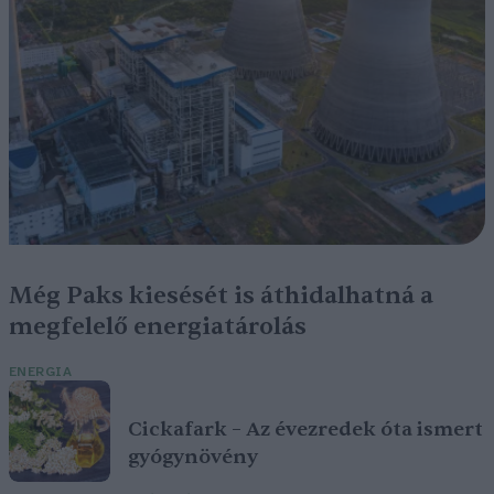
Még Paks kiesését is áthidalhatná a
megfelelő energiatárolás
ENERGIA
Cickafark – Az évezredek óta ismert
gyógynövény