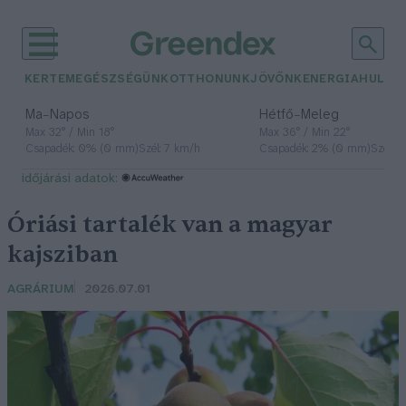
KERTEM
EGÉSZSÉGÜNK
OTTHONUNK
JÖVŐNK
ENERGIA
HULLA
–
–
Ma
Napos
Hétfő
Meleg
Max 32° / Min 18°
Max 36° / Min 22°
Csapadék: 0% (0 mm)
Szél: 7 km/h
Csapadék: 2% (0 mm)
Szél: 
időjárási adatok:
Óriási tartalék van a magyar
kajsziban
AGRÁRIUM
2026.07.01