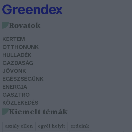
Rovatok
KERTEM
OTTHONUNK
HULLADÉK
GAZDASÁG
JÖVŐNK
EGÉSZSÉGÜNK
ENERGIA
GASZTRO
KÖZLEKEDÉS
Kiemelt témák
aszály ellen
egyél helyit
erdeink