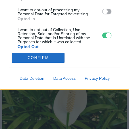
I want to opt-out of processing my
Personal Data for Targeted Advertising.
Opted In
Vitorlavirág – Így lesz gyönyörű
I want to opt-out of Collection, Use,
Retention, Sale, and/or Sharing of my
a te lakásodban is
Personal Data that Is Unrelated with the
Purposes for which it was collected.
Opted Out
Lonkay Márta
4 perc
ÉLŐ BOLYGÓNK
CONFIRM
Data Deletion
Data Access
Privacy Policy