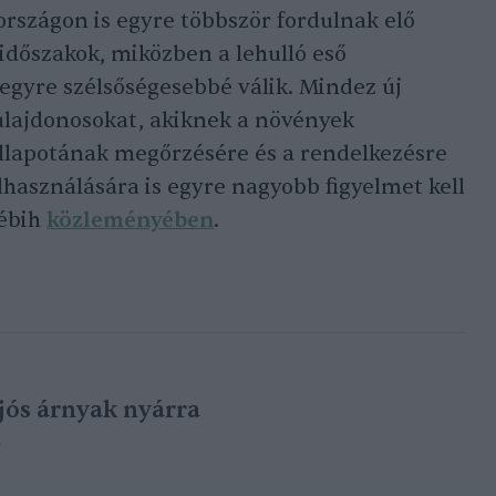
rszágon is egyre többször fordulnak elő
dőszakok, miközben a lehulló eső
 egyre szélsőségesebbé válik. Mindez új
ttulajdonosokat, akiknek a növények
 állapotának megőrzésére és a rendelkezésre
elhasználására is egyre nagyobb figyelmet kell
Nébih
közleményében
.
ljós árnyak nyárra
e