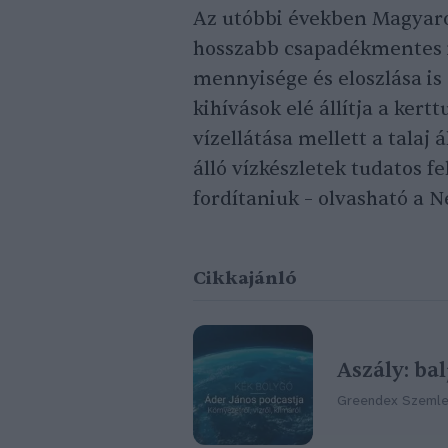
Az utóbbi években Magyaro
hosszabb csapadékmentes i
mennyisége és eloszlása is
kihívások elé állítja a ker
vízellátása mellett a talaj
álló vízkészletek tudatos f
fordítaniuk – olvasható a 
Cikkajánló
Aszály: ba
Greendex Szeml