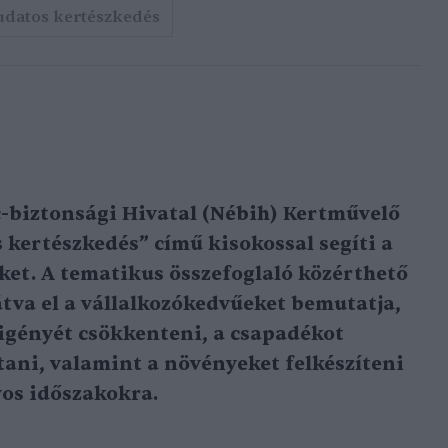
udatos kertészkedés
-biztonsági Hivatal (Nébih) Kertművelő
 kertészkedés” című kisokossal segíti a
ket. A tematikus összefoglaló közérthető
átva el a vállalkozókedvűeket bemutatja,
zigényét csökkenteni, a csapadékot
ani, valamint a növényeket felkészíteni
yos időszakokra.