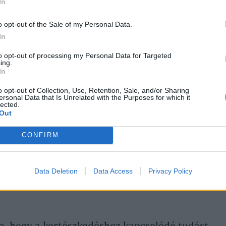
r az esővíz gyűjtésének és hasznosításának
In
gítséget nyújt a klímatudatos
o opt-out of the Sale of my Personal Data.
iadvány külön figyelmet fordít azokra a
In
sebb kertekben, magaságyásokban vagy akár
to opt-out of processing my Personal Data for Targeted
kalmazhatók.
ing.
In
o opt-out of Collection, Use, Retention, Sale, and/or Sharing
ersonal Data that Is Unrelated with the Purposes for which it
lected.
Out
CONFIRM
dás a hőséghez: milyen jövő áll a hazai
ság előtt?
Data Deletion
Data Access
Privacy Policy