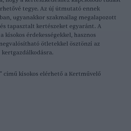
a, hogy a kertészkedéshez kapcsolódó tudást
rhetővé tegye. Az új útmutató ennek
ában, ugyanakkor szakmailag megalapozott
és tapasztalt kertészeket egyaránt. A
 a kisokos érdekességekkel, hasznos
egvalósítható ötletekkel ösztönzi az
 kertgazdálkodásra.
” című kisokos elérhető a Kertművelő