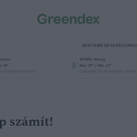
KERTEM
EGÉSZSÉGÜNK
Hétfő
–
Napos
Meleg
n 18°
Max 36° / Min 22°
% (0 mm)
Szél: 6 km/h
Csapadék: 1% (0 mm)
Szél: 7 km/h
p számít!