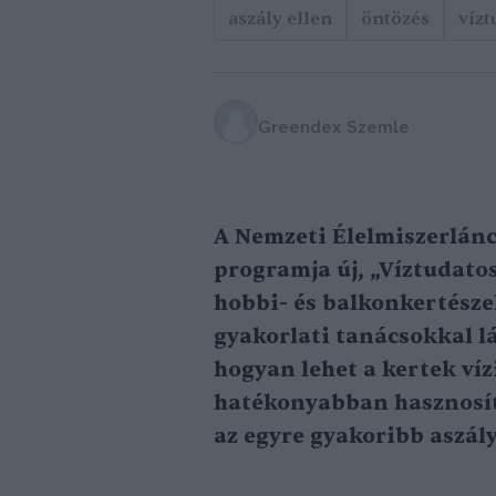
aszály ellen
öntözés
vízt
Greendex Szemle
A Nemzeti Élelmiszerlánc
programja új, „Víztudatos
hobbi- és balkonkertésze
gyakorlati tanácsokkal l
hogyan lehet a kertek ví
hatékonyabban hasznosít
az egyre gyakoribb aszál