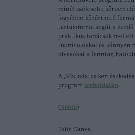
A Kertművelő program célj
minél szélesebb körben elé
jegyében közérthető form
tartalommal segíti a kezdő 
praktikus tanácsok mellett
tudnivalókkal és könnyen m
olvasókat a fenntarthatóbb
A „Víztudatos kertészkedés
program
weboldalán
.
(
Nébih
)
Fotó: Canva