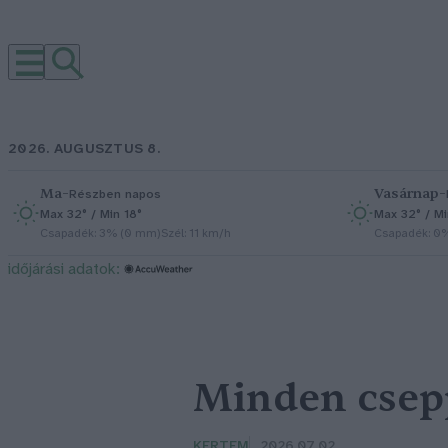
2026. AUGUSZTUS 8.
Ma
–
Vasárnap
–
Részben napos
Max 32° / Min 18°
Max 32° / Mi
Csapadék: 3% (0 mm)
Szél: 11 km/h
Csapadék: 0
időjárási adatok:
Minden csep
KERTEM
2026.07.02