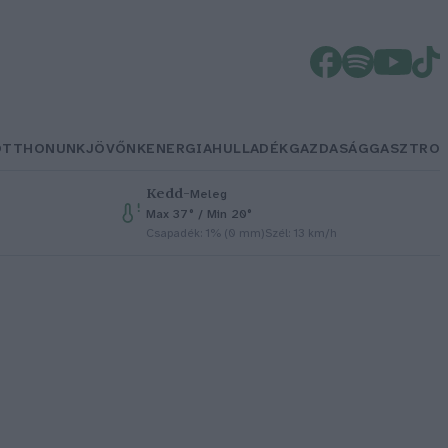
OTTHONUNK
JÖVŐNK
ENERGIA
HULLADÉK
GAZDASÁG
GASZTRO
Kedd
–
Meleg
Max 37° / Min 20°
Csapadék: 1% (0 mm)
Szél: 13 km/h