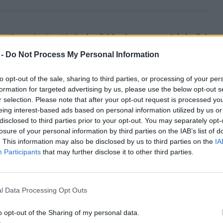
os kertészkedés”
című kisokosa arra hívja fel
arékos kertészkedés nem kizárólag az
 -
Do Not Process My Personal Information
ek vízellátásának hatékonyságát nagyban
to opt-out of the sale, sharing to third parties, or processing of your per
a, a párolgási veszteségek mértéke, a
formation for targeted advertising by us, please use the below opt-out s
valamint a megfelelő növények kiválasztása.
r selection. Please note that after your opt-out request is processed y
eing interest-based ads based on personal information utilized by us or
ákon keresztül mutatja be azokat a
disclosed to third parties prior to your opt-out. You may separately opt-
kert ellenállóbbá tehető a szélsőséges
losure of your personal information by third parties on the IAB’s list of
szemben.
. This information may also be disclosed by us to third parties on the
IA
Participants
that may further disclose it to other third parties.
pül: bemutatja a talaj szerepét a
l Data Processing Opt Outs
 ismerteti a mulcsozás és a talajtakarás
tást ad a fenntartható öntözési
o opt-out of the Sharing of my personal data.