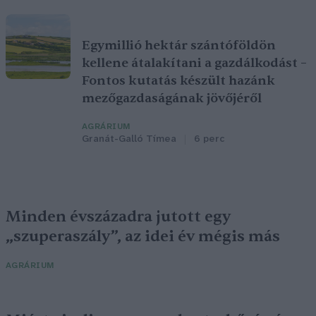
Egymillió hektár szántóföldön
kellene átalakítani a gazdálkodást –
Fontos kutatás készült hazánk
mezőgazdaságának jövőjéről
AGRÁRIUM
Granát-Galló Tímea
6 perc
Minden évszázadra jutott egy
„szuperaszály”, az idei év mégis más
AGRÁRIUM