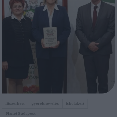
fűszerkert
gyereknevelés
iskolakert
Planet Budapest