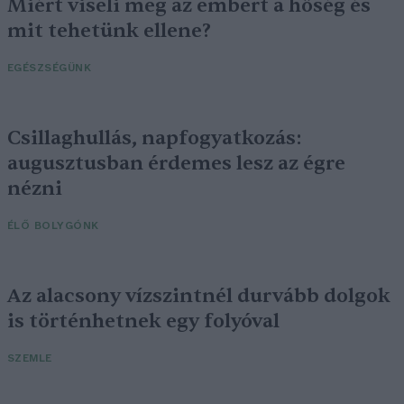
Miért viseli meg az embert a hőség és
mit tehetünk ellene?
EGÉSZSÉGÜNK
Csillaghullás, napfogyatkozás:
augusztusban érdemes lesz az égre
nézni
ÉLŐ BOLYGÓNK
Az alacsony vízszintnél durvább dolgok
is történhetnek egy folyóval
SZEMLE