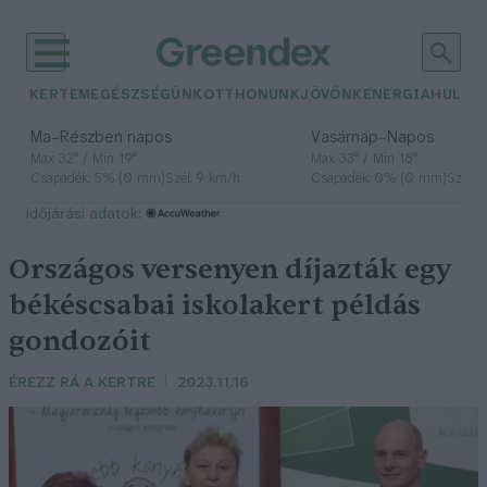
KERTEM
EGÉSZSÉGÜNK
OTTHONUNK
JÖVŐNK
ENERGIA
HULLA
–
–
Ma
Részben napos
Vasárnap
Napos
Max 32° / Min 19°
Max 33° / Min 18°
Csapadék: 5% (0 mm)
Szél: 9 km/h
Csapadék: 0% (0 mm)
Szél: 
időjárási adatok:
Országos versenyen díjazták egy
békéscsabai iskolakert példás
gondozóit
ÉREZZ RÁ A KERTRE
2023.11.16