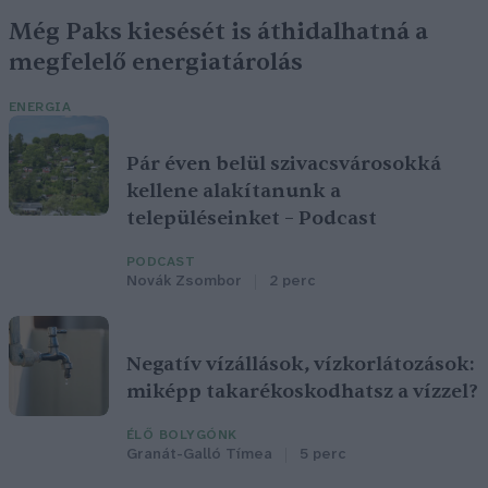
Még Paks kiesését is áthidalhatná a
megfelelő energiatárolás
ENERGIA
Pár éven belül szivacsvárosokká
kellene alakítanunk a
településeinket – Podcast
PODCAST
Novák Zsombor
2 perc
Negatív vízállások, vízkorlátozások:
miképp takarékoskodhatsz a vízzel?
ÉLŐ BOLYGÓNK
Granát-Galló Tímea
5 perc