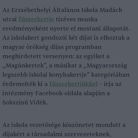
Az Erzsébethelyi Általános Iskola Madách
utcai
fűszerkertje
tízéves munka
eredményeként nyerte el mostani állapotát.
Az iskolakert gondozói két díjat is elhoztak a
magyar örökség díjas programban
meghirdetett versenyen: az egyiket a
„Magánkertek”, a másikat a „Magyarország
legszebb iskolai konyhakertje” kategóriában
érdemelték ki a
fűszerkertjükkel
– írja az
intézmény Facebook-oldala alapján a
Sokszínű Vidék.
Az iskola vezetősége köszönetet mondott a
díjakért a társadalmi szervezeteknek,