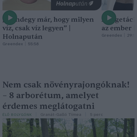
„Mindegy már, hogy milyen
A vegetáci
víz, csak víz legyen” |
az ember 
Holnapután
Greendex
29:5
Greendex
55:58
Nem csak növényrajongóknak!
– 8 arborétum, amelyet
érdemes meglátogatni
Granát-Galló Tímea
5 perc
ÉLŐ BOLYGÓNK