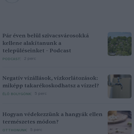
Pár éven belül szivacsvárosokká
kellene alakítanunk a
településeinket – Podcast
2 perc
PODCAST
Negatív vízállások, vízkorlátozások:
miképp takarékoskodhatsz a vízzel?
5 perc
ÉLŐ BOLYGÓNK
Hogyan védekezzünk a hangyák ellen
természetes módon?
5 perc
OTTHONUNK