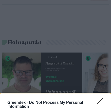
Holnapután
Greendex -
Do Not Process My Personal
„Mindegy már, hogy milyen
A vegetáci
Information