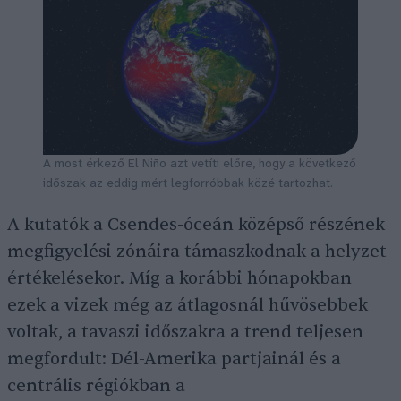
A most érkező El Niño azt vetíti előre, hogy a következő
időszak az eddig mért legforróbbak közé tartozhat.
A kutatók a Csendes-óceán középső részének
megfigyelési zónáira támaszkodnak a helyzet
értékelésekor. Míg a korábbi hónapokban
ezek a vizek még az átlagosnál hűvösebbek
voltak, a tavaszi időszakra a trend teljesen
megfordult: Dél-Amerika partjainál és a
centrális régiókban a