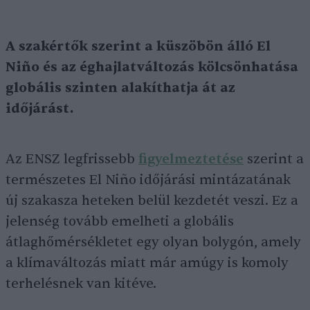
A szakértők szerint a küszöbön álló El
Niño és az éghajlatváltozás kölcsönhatása
globális szinten alakíthatja át az
időjárást.
Az ENSZ legfrissebb
figyelmeztetése
szerint a
természetes El Niño időjárási mintázatának
új szakasza heteken belül kezdetét veszi. Ez a
jelenség tovább emelheti a globális
átlaghőmérsékletet egy olyan bolygón, amely
a klímaváltozás miatt már amúgy is komoly
terhelésnek van kitéve.