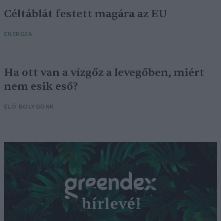
Céltáblát festett magára az EU
ENERGIA
Ha ott van a vízgőz a levegőben, miért
nem esik eső?
ÉLŐ BOLYGÓNK