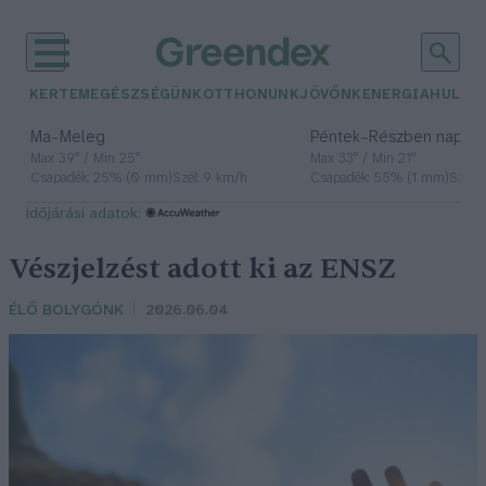
KERTEM
EGÉSZSÉGÜNK
OTTHONUNK
JÖVŐNK
ENERGIA
HULLA
–
–
Ma
Meleg
Péntek
Részben napos, 
Max 39° / Min 25°
Max 33° / Min 21°
Csapadék: 25% (0 mm)
Szél: 9 km/h
Csapadék: 55% (1 mm)
Szél: 
időjárási adatok:
Vészjelzést adott ki az ENSZ
ÉLŐ BOLYGÓNK
2026.06.04