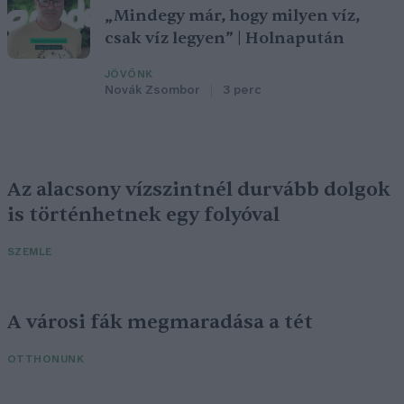
„Mindegy már, hogy milyen víz,
csak víz legyen” | Holnapután
JÖVŐNK
Novák Zsombor
3 perc
Az alacsony vízszintnél durvább dolgok
is történhetnek egy folyóval
SZEMLE
A városi fák megmaradása a tét
OTTHONUNK