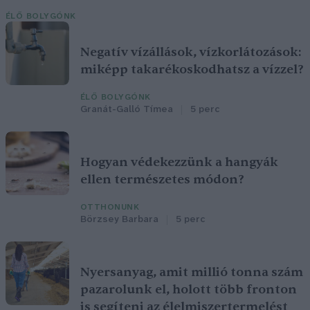
ÉLŐ BOLYGÓNK
Negatív vízállások, vízkorlátozások:
miképp takarékoskodhatsz a vízzel?
ÉLŐ BOLYGÓNK
Granát-Galló Tímea
5 perc
Hogyan védekezzünk a hangyák
ellen természetes módon?
OTTHONUNK
Börzsey Barbara
5 perc
Nyersanyag, amit millió tonna szám
pazarolunk el, holott több fronton
is segíteni az élelmiszertermelést