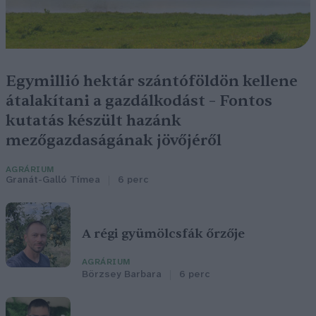
Egymillió hektár szántóföldön kellene
átalakítani a gazdálkodást – Fontos
kutatás készült hazánk
mezőgazdaságának jövőjéről
AGRÁRIUM
Granát-Galló Tímea
6 perc
A régi gyümölcsfák őrzője
AGRÁRIUM
Börzsey Barbara
6 perc