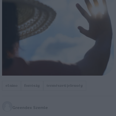
el nino
forróság
természeti jelenség
Greendex Szemle