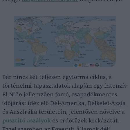
Bár nincs két teljesen egyforma ciklus, a
történelmi tapasztalatok alapján egy intenzív
El Niño jellemzően forró, csapadékmentes
időjárást idéz elő Dél-Amerika, Délkelet-Ázsia
és Ausztrália területein, jelentősen növelve a
pusztító aszályok
és erdőtüzek kockázatát.
Ezzel szemben az Egyesült Államok déli