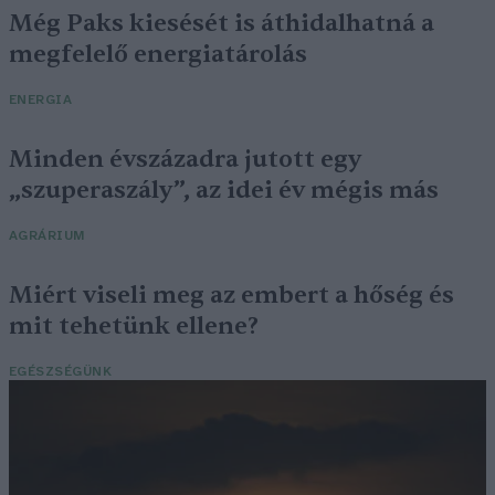
Még Paks kiesését is áthidalhatná a
megfelelő energiatárolás
ENERGIA
Minden évszázadra jutott egy
„szuperaszály”, az idei év mégis más
AGRÁRIUM
Miért viseli meg az embert a hőség és
mit tehetünk ellene?
EGÉSZSÉGÜNK