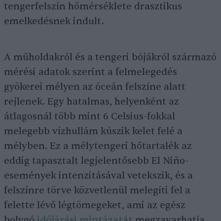
tengerfelszín hőmérséklete drasztikus
emelkedésnek indult.
A műholdakról és a tengeri bójákról származó
mérési adatok szerint a felmelegedés
gyökerei mélyen az óceán felszíne alatt
rejlenek. Egy hatalmas, helyenként az
átlagosnál több mint 6 Celsius-fokkal
melegebb vízhullám kúszik kelet felé a
mélyben. Ez a mélytengeri hőtartalék az
eddig tapasztalt legjelentősebb El Niño-
események intenzitásával vetekszik, és a
felszínre törve közvetlenül melegíti fel a
felette lévő légtömegeket, ami az egész
bolygó
időjárási mintázatát
megzavarhatja.