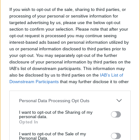
víz, csak víz legyen” |
az ember 
Holnapután
Greendex
29:5
If you wish to opt-out of the sale, sharing to third parties, or
processing of your personal or sensitive information for
Greendex
55:58
targeted advertising by us, please use the below opt-out
section to confirm your selection. Please note that after your
opt-out request is processed you may continue seeing
interest-based ads based on personal information utilized by
us or personal information disclosed to third parties prior to
your opt-out. You may separately opt-out of the further
Pár éven belül
disclosure of your personal information by third parties on the
szivacsvárosokká kellene
IAB’s list of downstream participants. This information may
also be disclosed by us to third parties on the
IAB’s List of
alakítanunk a településeinket –
Downstream Participants
that may further disclose it to other
third parties.
Podcast
Personal Data Processing Opt Outs
Novák Zsombor
2 perc
PODCAST
I want to opt-out of the Sharing of my
personal data.
Opted In
I want to opt-out of the Sale of my
Personal Data.