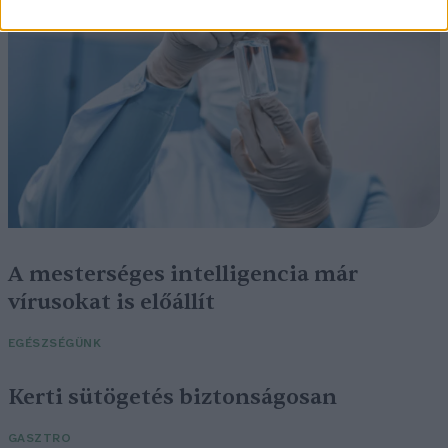
A mesterséges intelligencia már
vírusokat is előállít
EGÉSZSÉGÜNK
Kerti sütögetés biztonságosan
GASZTRO