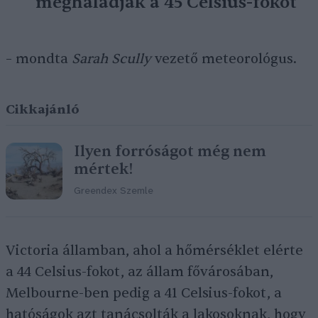
meghaladják a 45 Celsius-fokot
– mondta
Sarah Scully
vezető meteorológus.
Cikkajánló
Ilyen forróságot még nem
mértek!
Greendex Szemle
Victoria államban, ahol a hőmérséklet elérte
a 44 Celsius-fokot, az állam fővárosában,
Melbourne-ben pedig a 41 Celsius-fokot, a
hatóságok azt tanácsolták a lakosoknak, hogy