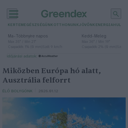
KERTEM
EGÉSZSÉGÜNK
OTTHONUNK
JÖVŐNK
ENERGIA
HULLA
–
–
Ma
Többnyire napos
Kedd
Meleg
Max 35° / Min 21°
Max 36° / Min 19°
Csapadék: 1% (0 mm)
Szél: 9 km/h
Csapadék: 2% (0 mm)
Szél: 
időjárási adatok:
Miközben Európa hó alatt,
Ausztrália felforrt
ÉLŐ BOLYGÓNK
2026.01.12