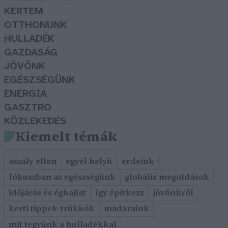
KERTEM
OTTHONUNK
HULLADÉK
GAZDASÁG
JÖVŐNK
EGÉSZSÉGÜNK
ENERGIA
GASZTRO
KÖZLEKEDÉS
Kiemelt témák
aszály ellen
egyél helyit
erdeink
fókuszban az egészségünk
globális megoldások
időjárás és éghajlat
így építkezz
jövőnkről
kerti tippek-trükkök
madaraink
mit tegyünk a hulladékkal