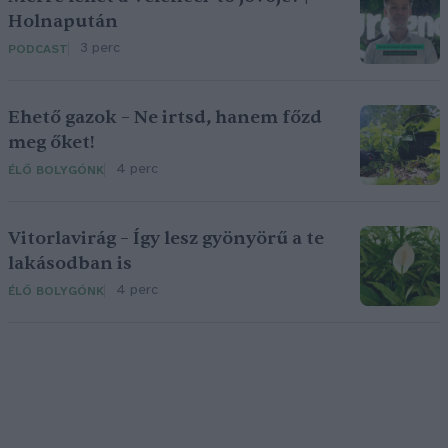
Holnapután
3 perc
PODCAST
Ehető gazok – Ne irtsd, hanem főzd
meg őket!
4 perc
ÉLŐ BOLYGÓNK
Vitorlavirág – Így lesz gyönyörű a te
lakásodban is
4 perc
ÉLŐ BOLYGÓNK