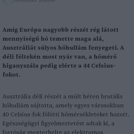
Greendex Szemle
Amíg Európa nagyobb részét rég látott
mennyiségű hó temette maga alá,
Ausztráliát súlyos hőhullám fenyegeti. A
déli féltekén most nyár van, a hőmérő
higanyszála pedig elérte a 44 Celsius-
fokot.
Ausztrália déli részét a múlt héten brutális
hőhullám sújtotta, amely egyes városokban
40 Celsius-fok fölötti hőmérsékleteket hozott.
Egészségügyi figyelmeztetést adtak ki, a
forróság megterhelte az elektromos