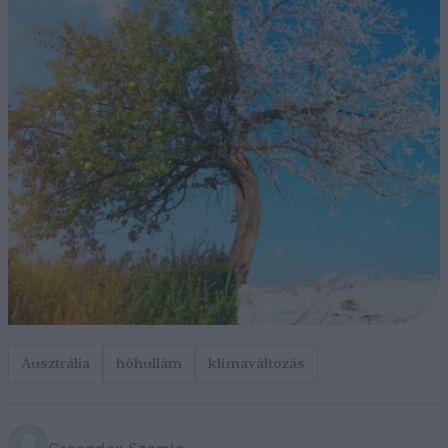
Ausztrália
hőhullám
klímaváltozás