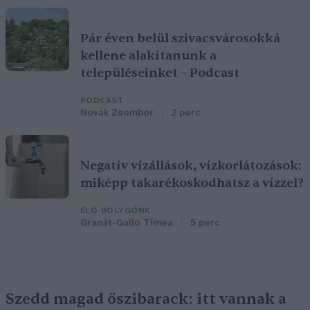
Pár éven belül szivacsvárosokká
kellene alakítanunk a
településeinket – Podcast
PODCAST
Novák Zsombor
2 perc
Negatív vízállások, vízkorlátozások:
miképp takarékoskodhatsz a vízzel?
ÉLŐ BOLYGÓNK
Granát-Galló Tímea
5 perc
Szedd magad őszibarack: itt vannak a