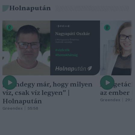
Holnapután
„Mindegy már, hogy milyen
A vegetáci
víz, csak víz legyen” |
az ember 
Holnapután
Greendex
29:5
Greendex
55:58