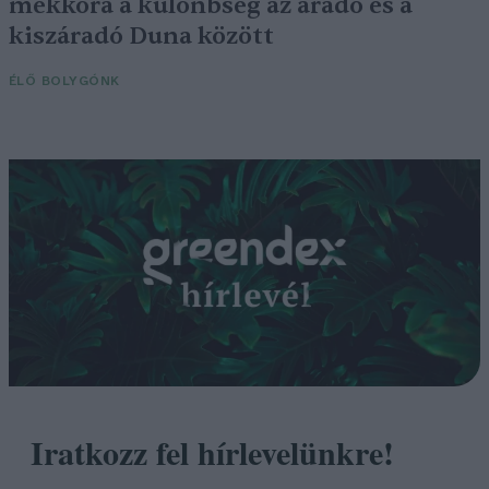
mekkora a különbség az áradó és a
kiszáradó Duna között
ÉLŐ BOLYGÓNK
Iratkozz fel hírlevelünkre!