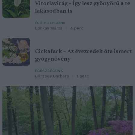
Vitorlavirág – Így lesz gyönyörű a te
lakásodban is
ÉLŐ BOLYGÓNK
Lonkay Márta
4 perc
Cickafark – Az évezredek óta ismert
gyógynövény
EGÉSZSÉGÜNK
Börzsey Barbara
1 perc