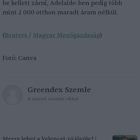
be kellett zárni, Adelaide-ben pedig több
mint 2 000 otthon maradt áram nélkül.
(
Reuters
/
Magyar Mezőgazdaság
)
Fotó: Canva
Greendex Szemle
A szerző további cikkei
Merre lehet a Velencei-tó jövője? |