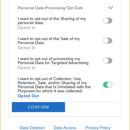
Personal Data Processing Opt Outs
I want to opt-out of the Sharing of my
personal data.
Opted In
Rekord alacsony a Velencei-tó vízszintje. Alkalmazkodási válság
I want to opt-out of the Sale of my
Personal Data.
vagy ökológiai katasztrófa? Dr. Boromisza Zsomborral jártuk körbe
Opted In
a tó múltját, jelenét, jövőjét.
I want to opt-out of processing my
Personal Data for Targeted Advertising.
Opted In
Mit tehetünk a hazai erdőtüzek
ellen?
I want to opt-out of Collection, Use,
Retention, Sale, and/or Sharing of my
Personal Data that Is Unrelated with the
ÉLŐ BOLYGÓNK
Purposes for which it was collected.
Opted Out
Tombol a hőség és az aszály, mégis
CONFIRM
nő a klímaszkepticizmus
ÉLŐ BOLYGÓNK
Data Deletion
Data Access
Privacy Policy