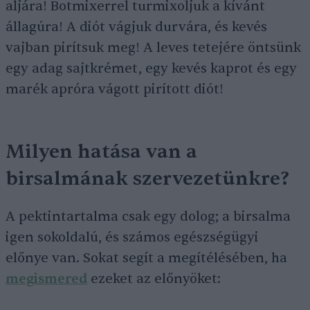
aljára! Botmixerrel turmixoljuk a kívánt
állagúra! A diót vágjuk durvára, és kevés
vajban pirítsuk meg! A leves tetejére öntsünk
egy adag sajtkrémet, egy kevés kaprot és egy
marék apróra vágott pirított diót!
Milyen hatása van a
birsalmának szervezetünkre?
A pektintartalma csak egy dolog; a birsalma
igen sokoldalú, és számos egészségügyi
előnye van. Sokat segít a megítélésében, ha
megismered
ezeket az előnyöket: