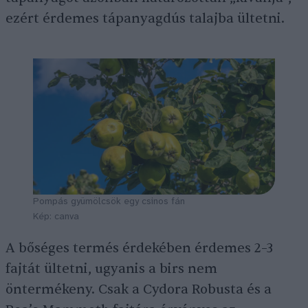
ezért érdemes tápanyagdús talajba ültetni.
Pompás gyümölcsök egy csinos fán
Kép: canva
A bőséges termés érdekében érdemes 2–3
fajtát ültetni, ugyanis a birs nem
öntermékeny. Csak a Cydora Robusta és a