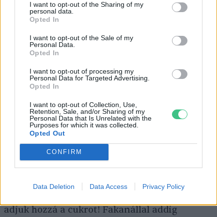
I want to opt-out of the Sharing of my
personal data.
birsalmával együtt megtartjuk. A
Opted In
birsalmadarabokat aprítógépben,
I want to opt-out of the Sale of my
turmixgépben vagy élelmiszer-darálóban
Personal Data.
Opted In
pürésítjük. Mérjük meg a pürét! Bármilyen
mennyiségű birsalmapüréd van, ugyanannyi
I want to opt-out of processing my
Personal Data for Targeted Advertising.
cukorra lesz szükséged. Tehát ha van 800
Opted In
grammnyi püréd, akkor 800 gramm cukorra
I want to opt-out of Collection, Use,
Retention, Sale, and/or Sharing of my
lesz szükséged.
Personal Data that Is Unrelated with the
Purposes for which it was collected.
Opted Out
A pürét felmelegítjük, hogy a cukor
CONFIRM
feloldódjon, hozzáadjuk a citromlevet. Tegyük
vissza a birsalmapürét a nagy edénybe,
Data Deletion
Data Access
Privacy Policy
melegítsük közepesen alacsony lángon, majd
adjuk hozzá a cukrot! Fakanállal addig