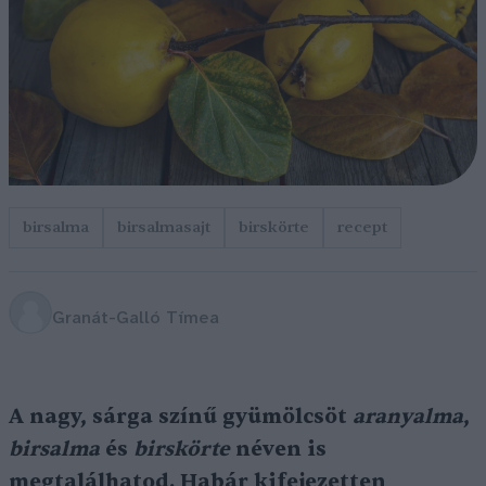
birsalma
birsalmasajt
birskörte
recept
Granát-Galló Tímea
A nagy, sárga színű gyümölcsöt
aranyalma
,
birsalma
és
birskörte
néven is
megtalálhatod. Habár kifejezetten