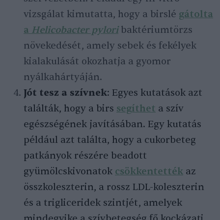
vizsgálat kimutatta, hogy a birslé
gátolta
a
Helicobacter pylori
baktériumtörzs
növekedését, amely sebek és fekélyek
kialakulását okozhatja a gyomor
nyálkahártyáján.
Jót tesz a szívnek
: Egyes kutatások azt
találták, hogy a birs
segíthet
a szív
egészségének javításában. Egy kutatás
például azt találta, hogy a cukorbeteg
patkányok részére beadott
gyümölcskivonatok
csökkentették
az
összkoleszterin, a rossz LDL-koleszterin
és a trigliceridek szintjét, amelyek
mindegyike a szívbetegség fő kockázati