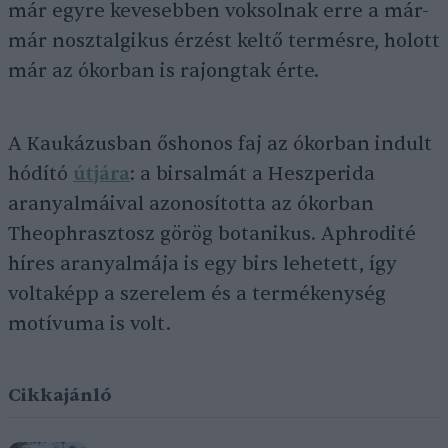
már egyre kevesebben voksolnak erre a már-
már nosztalgikus érzést keltő termésre, holott
már az ókorban is rajongtak érte.
A Kaukázusban őshonos faj az ókorban indult
hódító
útjára
: a birsalmát a Heszperida
aranyalmáival azonosította az ókorban
Theophrasztosz görög botanikus. Aphrodité
híres aranyalmája is egy birs lehetett, így
voltaképp a szerelem és a termékenység
motívuma is volt.
Cikkajánló