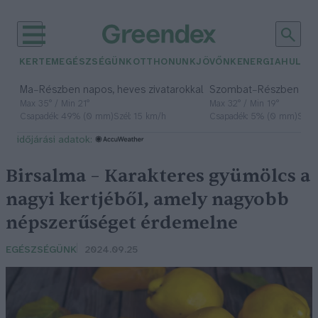
KERTEM
EGÉSZSÉGÜNK
OTTHONUNK
JÖVŐNK
ENERGIA
HULLA
–
–
Ma
Részben napos, heves zivatarokkal
Szombat
Részben na
Max 35° / Min 21°
Max 32° / Min 19°
Csapadék: 49% (0 mm)
Szél: 15 km/h
Csapadék: 5% (0 mm)
Szél:
időjárási adatok:
Birsalma – Karakteres gyümölcs a
nagyi kertjéből, amely nagyobb
népszerűséget érdemelne
EGÉSZSÉGÜNK
2024.09.25