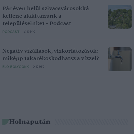
Pár éven belül szivacsvárosokká
kellene alakítanunk a
településeinket – Podcast
2 perc
PODCAST
Negatív vízállások, vízkorlátozások:
miképp takarékoskodhatsz a vízzel?
5 perc
ÉLŐ BOLYGÓNK
Holnapután