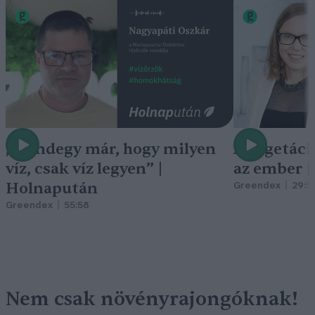
„Mindegy már, hogy milyen
A vegetáci
víz, csak víz legyen” |
az ember 
Holnapután
Greendex
29:5
Greendex
55:58
Nem csak növényrajongóknak!