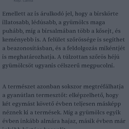
Kép: canva
Emellett az is árulkodó jel, hogy a birskörte
illatosabb, lédúsabb, a gyümölcs maga
puhább, míg a birsalmában több a kősejt, és
keményebb is. A felület szőrössége is segíthet
a beazonosításban, és a feldolgozás mikéntjét
is meghatározhatja. A túlzottan szőrös héjú
gyümölcsöt ugyanis célszerű megpucolni.
A természet azonban sokszor megtréfálhatja
a gyanútlan termesztőt: elképzelhető, hogy
két egymást követő évben teljesen másképp
néznek ki a termések. Míg a gyümölcs egyik
évben inkább almára hajaz, másik évben már