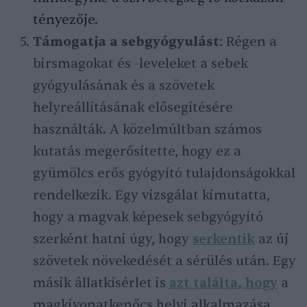
tényezője.
Támogatja a sebgyógyulást
: Régen a
birsmagokat és -leveleket a sebek
gyógyulásának és a szövetek
helyreállításának elősegítésére
használták. A közelmúltban számos
kutatás megerősítette, hogy ez a
gyümölcs erős gyógyító tulajdonságokkal
rendelkezik. Egy vizsgálat kimutatta,
hogy a magvak képesek sebgyógyító
szerként hatni úgy, hogy
serkentik
az új
szövetek növekedését a sérülés után. Egy
másik állatkísérlet is
azt találta, hogy
a
magkivonatkenőcs helyi alkalmazása