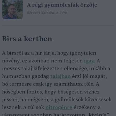
A régi gyümölcsfák őrzője
Börzsey Barbara
6 perc
Birs a kertben
A birsről az a hír járja, hogy igénytelen
növény, ez azonban nem teljesen
igaz
. A
meszes talaj kifejezetten ellensége, inkább a
humuszban gazdag
talajban
érzi jól magát,
bő termésre csak így számíthatsz tőle. A
hőségben fontos, hogy bőségesen vízhez
jusson, ha mégsem, a gyümölcsök kövecsesek
lesznek. A túl sok
nitrogénre
érzékeny, a
tápanyagot azonban határozottan „kívánja”,