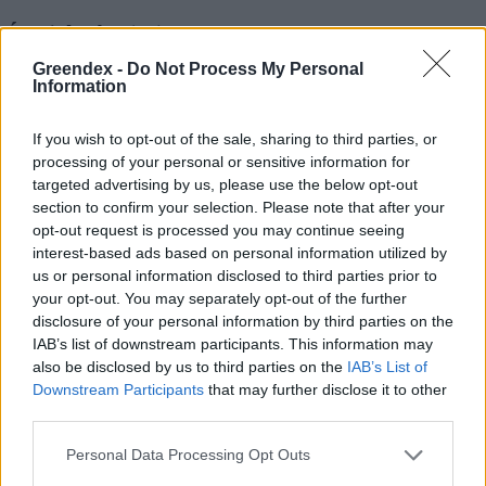
Így készítsd el!
Greendex -
Do Not Process My Personal
Information
A birsalmát vízben megfőzzük a
If you wish to opt-out of the sale, sharing to third parties, or
vaníliarúddal
és a citromhéjjal: tegyük a
processing of your personal or sensitive information for
birsalmadarabokat egy nagy lábosba (6–8
targeted advertising by us, please use the below opt-out
section to confirm your selection. Please note that after your
liter), és öntsük fel vízzel! Adjuk hozzá a
opt-out request is processed you may continue seeing
vaníliarudat és a citromhéjat, és forraljuk fel!
interest-based ads based on personal information utilized by
Fedjük le, és hagyjuk addig főni, amíg a
us or personal information disclosed to third parties prior to
your opt-out. You may separately opt-out of the further
birsdarabok puhák nem lesznek (ez 30–40
disclosure of your personal information by third parties on the
percet vesz igénybe).
IAB’s list of downstream participants. This information may
also be disclosed by us to third parties on the
IAB’s List of
Downstream Participants
that may further disclose it to other
third parties.
Készítsük el a birsalmapürét! A
birsalmadarabokról leszűrjük a vizet, a
Personal Data Processing Opt Outs
vaníliarudat kidobjuk, de a citromhéjat a