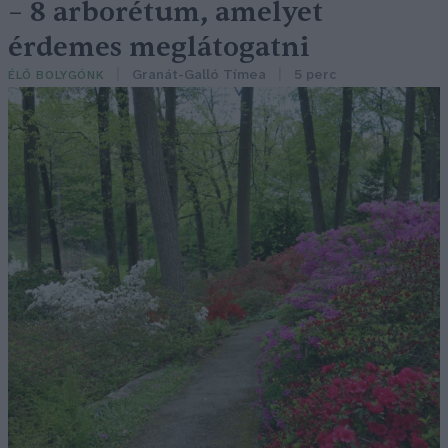
– 8 arborétum, amelyet
érdemes meglátogatni
Granát-Galló Tímea
5 perc
ÉLŐ BOLYGÓNK