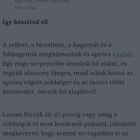
Egy szép, ízletes, őszi leves
Kép: canva
Így készítsd el!
A zellert, a birsalmát, a hagymát és a
fokhagymát meghámozzuk és apróra
vágjuk
.
Egy nagy serpenyőbe öntsünk bő olajat, és
tegyük alacsony lángra, majd adjuk hozzá az
apróra vágott zöldséget és az összes többi
hozzávalót, öntsük fel alaplével!
Lassan főzzük 20–25 percig vagy amíg a
zöldségek el nem kezdenek puhulni, időnként
megkeverve, hogy semmi ne ragadjon le az