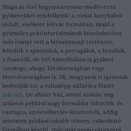
Maga az étel hagyományosan mediterrán
gyökerekkel rendelkezik: a római konyhából
indult, elsőként lekvár formában, majd a
gyümölcs pektintartalmának köszönhetően
más irányt vett a birsalmasajt története.
Készítik a spanyolok, a portugálok, a brazilok,
a franciák, de Dél-Amerikában is gyakori
csemege, ahogy Törökországban vagy
Horvátországban is. Mi, magyarok is igencsak
kedveljük ezt a voltaképp szilárdra főzött
lekvárt
. De ahány ház, annyi szokás: míg
szüleim például nagy formákba töltötték, és
vastagra, szeletelhetőre készítették, addig
anyósom például inkább vékony, csíkozható
formában készíti, már-már gumicukorszerű