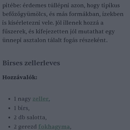
pitébe: érdemes túllépni azon, hogy tipikus
befőzőgyümölcs, és más formákban, ízekben
is kísérletezni vele. Jól illenek hozzá a
fűszerek, és kifejezetten jól mutathat egy
ünnepi asztalon tálalt fogás részeként.
Birses zellerleves
Hozzávalók:
1 nagy
zeller
,
1 birs,
2 db salotta,
2 gerezd
fokhagyma
,