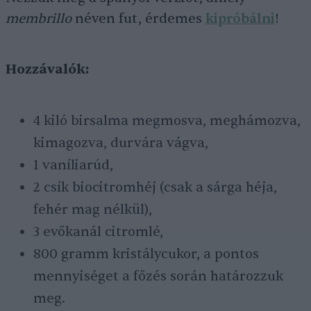
membrillo
néven fut, érdemes
kipróbálni
!
Hozzávalók:
4 kiló birsalma megmosva, meghámozva,
kimagozva, durvára vágva,
1 vaníliarúd,
2 csík biocitromhéj (csak a sárga héja,
fehér mag nélkül),
3 evőkanál citromlé,
800 gramm kristálycukor, a pontos
mennyiséget a főzés során határozzuk
meg.