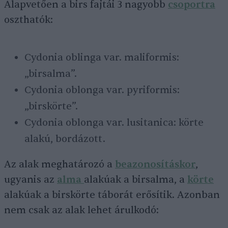
Alapvetően a birs fajtái 3 nagyobb
csoportra
oszthatók:
Cydonia oblinga var. maliformis:
„birsalma”.
Cydonia oblonga var. pyriformis:
„birskörte”.
Cydonia oblonga var. lusitanica: körte
alakú, bordázott.
Az alak meghatározó a
beazonosításkor
,
ugyanis az
alma
alakúak a birsalma, a
körte
alakúak a birskörte táborát erősítik. Azonban
nem csak az alak lehet árulkodó: