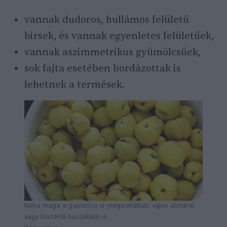
vannak dudoros, hullámos felületű
birsek, és vannak egyenletes felületűek,
vannak aszimmetrikus gyümölcsűek,
sok fajta esetében bordázottak is
lehetnek a termések.
Néha maga a gyümölcs is megtréfálhat, vajon almáról
vagy körtéről beszélünk-e.