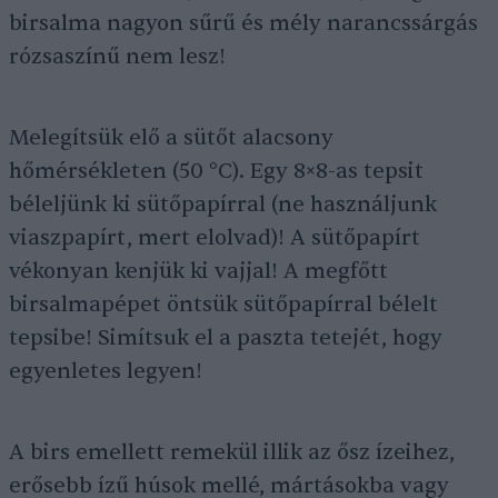
birsalma nagyon sűrű és mély narancssárgás
rózsaszínű nem lesz!
Melegítsük elő a sütőt alacsony
hőmérsékleten (50 °C). Egy 8×8-as tepsit
béleljünk ki sütőpapírral (ne használjunk
viaszpapírt, mert elolvad)! A sütőpapírt
vékonyan kenjük ki vajjal! A megfőtt
birsalmapépet öntsük sütőpapírral bélelt
tepsibe! Simítsuk el a paszta tetejét, hogy
egyenletes legyen!
A birs emellett remekül illik az ősz ízeihez,
erősebb ízű húsok mellé, mártásokba vagy