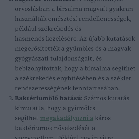
orvoslásban a birsalma magvait gyakran
használták emésztési rendellenességek,
például székrekedés és
hasmenés kezelésére. Az újabb kutatások
megerősítették a gyümölcs és a magvak
gyógyászati ​​tulajdonságait, és
bebizonyították, hogy a birsalma segíthet
a székrekedés enyhítésében és a széklet
rendszerességének fenntartásában.
Baktériumölő hatású
: Számos kutatás
kimutatta, hogy a gyümölcs
segíthet
megakadályozni a
káros
baktériumok növekedését a
szervezetben. Például egy in vitro