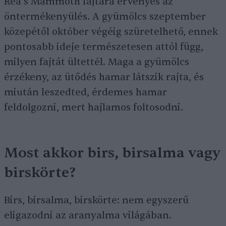
Rea’s Mammoth fajtára érvényes az
öntermékenyülés. A gyümölcs szeptember
közepétől október végéig szüretelhető, ennek
pontosabb ideje természetesen attól függ,
milyen fajtát ültettél. Maga a gyümölcs
érzékeny, az ütődés hamar látszik rajta, és
miután leszedted, érdemes hamar
feldolgozni, mert hajlamos foltosodni.
Most akkor birs, birsalma vagy
birskörte?
Birs, birsalma, birskörte: nem egyszerű
eligazodni az aranyalma világában.