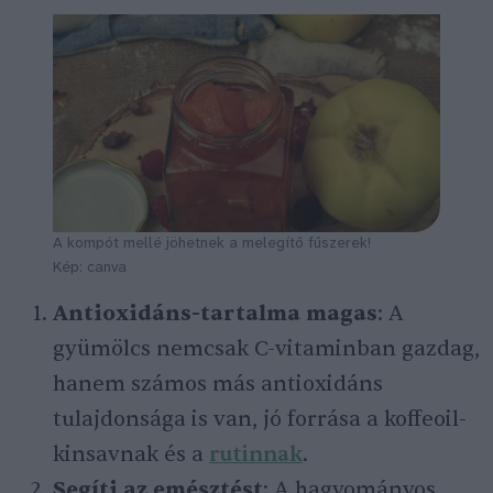
A kompót mellé jöhetnek a melegítő fűszerek!
Kép: canva
Antioxidáns-tartalma magas
: A
gyümölcs nemcsak C-vitaminban gazdag,
hanem számos más antioxidáns
tulajdonsága is van, jó forrása a koffeoil-
kinsavnak és a
rutinnak
.
Segíti az emésztést
: A hagyományos