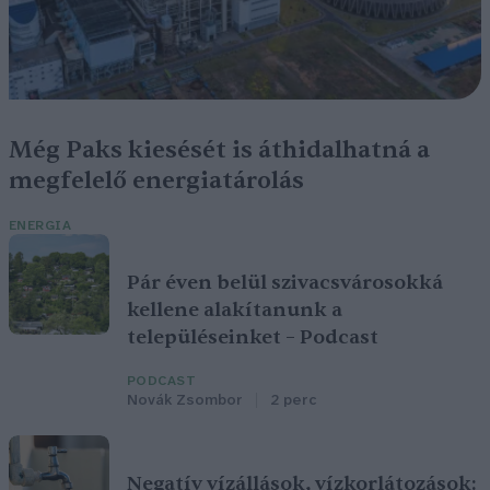
Még Paks kiesését is áthidalhatná a
megfelelő energiatárolás
ENERGIA
Pár éven belül szivacsvárosokká
kellene alakítanunk a
településeinket – Podcast
PODCAST
Novák Zsombor
2 perc
Negatív vízállások, vízkorlátozások: