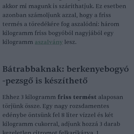
akkor mi magunk is száríthatjuk. Ez esetben
azonban számoljunk azzal, hogy a friss
termés a töredékére fog aszalódni: három
kilogramm friss bogyóból nagyjából egy
kilogramm
aszalvány
lesz.
Bátrabbaknak: berkenyebogyó
-pezsgő is készíthető
Ehhez 3 kilogramm
friss termést
alaposan
törjünk össze. Egy nagy rozsdamentes
edénybe öntsünk fel 8 liter vízzel és két
kilogramm cukorral, adjunk hozzá 3 darab
kezeletlen citromot felkarikázva, 1