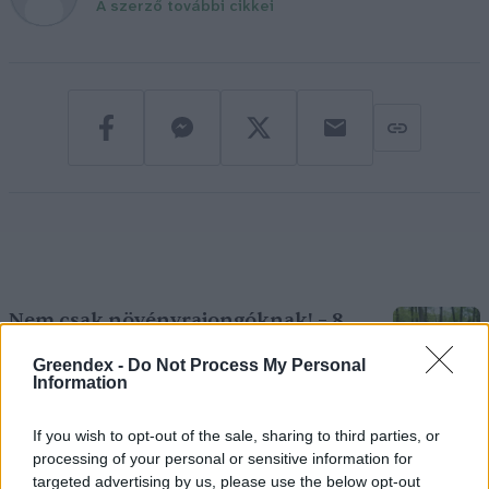
A szerző további cikkei
Nem csak növényrajongóknak! – 8
arborétum, amelyet érdemes
Greendex -
Do Not Process My Personal
meglátogatni
Information
5 perc
ÉLŐ BOLYGÓNK
If you wish to opt-out of the sale, sharing to third parties, or
processing of your personal or sensitive information for
Pár éven belül szivacsvárosokká
targeted advertising by us, please use the below opt-out