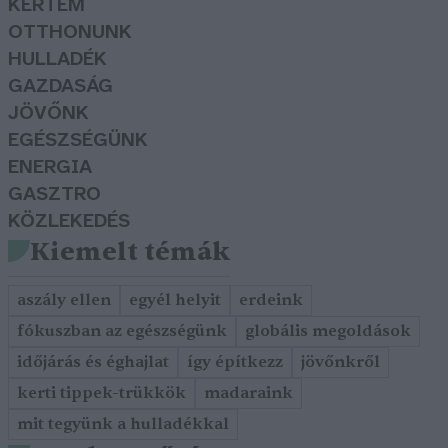
KERTEM
OTTHONUNK
HULLADÉK
GAZDASÁG
JÖVŐNK
EGÉSZSÉGÜNK
ENERGIA
GASZTRO
KÖZLEKEDÉS
Kiemelt témák
aszály ellen
egyél helyit
erdeink
fókuszban az egészségünk
globális megoldások
időjárás és éghajlat
így építkezz
jövőnkről
kerti tippek-trükkök
madaraink
mit tegyünk a hulladékkal