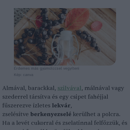
Érdemes más gyümölccsel vegyíteni
Kép: canva
Almával, barackkal,
szilvával
, málnával vagy
szederrel társítva és egy csipet fahéjjal
fűszerezve ízletes
lekvár
,
zselésítve
berkenyezselé
kerülhet a polcra.
Ha a levét cukorral és zselatinnal felfőzzük, és