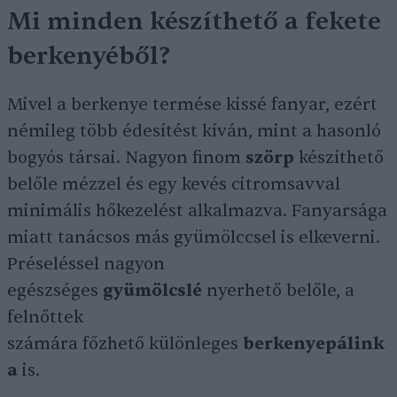
Mi minden készíthető a fekete
berkenyéből?
Mivel a berkenye termése kissé fanyar, ezért
némileg több édesítést kíván, mint a hasonló
bogyós társai. Nagyon finom
szörp
készíthető
belőle mézzel és egy kevés citromsavval
minimális hőkezelést alkalmazva. Fanyarsága
miatt tanácsos más gyümölccsel is elkeverni.
Préseléssel nagyon
egészséges
gyümölcslé
nyerhető belőle, a
felnőttek
számára főzhető különleges
berkenyepálink
a
is.