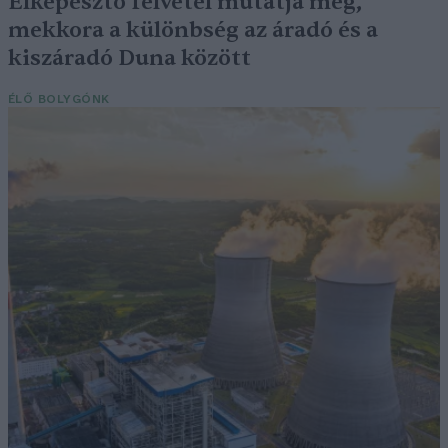
Elképesztő felvétel mutatja meg,
mekkora a különbség az áradó és a
kiszáradó Duna között
ÉLŐ BOLYGÓNK