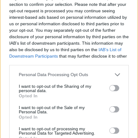
kellene alakítanunk a
section to confirm your selection. Please note that after your
településeinket – Podcast
opt-out request is processed you may continue seeing
interest-based ads based on personal information utilized by
2 perc
PODCAST
us or personal information disclosed to third parties prior to
your opt-out. You may separately opt-out of the further
disclosure of your personal information by third parties on the
Negatív vízállások, vízkorlátozások:
IAB’s list of downstream participants. This information may
miképp takarékoskodhatsz a vízzel?
also be disclosed by us to third parties on the
IAB’s List of
Downstream Participants
that may further disclose it to other
5 perc
ÉLŐ BOLYGÓNK
third parties.
Personal Data Processing Opt Outs
I want to opt-out of the Sharing of my
personal data.
Opted In
I want to opt-out of the Sale of my
Holnapután
Personal Data.
Opted In
I want to opt-out of processing my
Personal Data for Targeted Advertising.