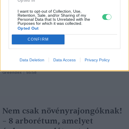
Opted In
I want to opt-out of Collection, Use,
Retention, Sale, and/or Sharing of my
Personal Data that Is Unrelated with the
Purposes for which it was collected.
Opted Out
CONFIRM
„Mindegy már, hogy milyen
A vegetáci
víz, csak víz legyen” |
az ember 
Data Deletion
Data Access
Privacy Policy
Holnapután
Greendex
29:5
Greendex
55:58
Nem csak növényrajongóknak!
– 8 arborétum, amelyet