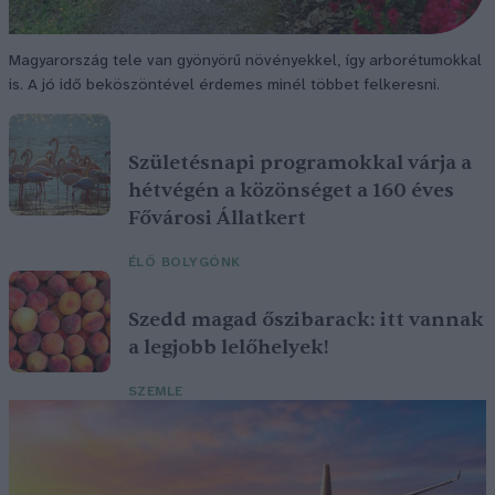
Magyarország tele van gyönyörű növényekkel, így arborétumokkal
is. A jó idő beköszöntével érdemes minél többet felkeresni.
Születésnapi programokkal várja a
hétvégén a közönséget a 160 éves
Fővárosi Állatkert
ÉLŐ BOLYGÓNK
Szedd magad őszibarack: itt vannak
a legjobb lelőhelyek!
SZEMLE