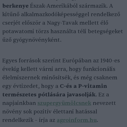
berkenye
Észak-Amerikából származik. A
kitűnő alkalmazkodóképességgel rendelkező
cserjét először a Nagy-Tavak mellett élő
potawatomi törzs használta téli betegségeket
űző gyógynövényként.
Egyes források szerint Európában az 1940-es
évekig kellett várni arra, hogy funkcionális
élelmiszernek minősítsék, és még csaknem
egy évtizedet, hogy a
C-és a P-vitamin
természetes pótlására javasolják
. Ez a
napjainkban
szupergyümölcsnek
nevezett
növény sok pozitív élettani hatással
rendelkezik – írja az
agroinform.hu
.