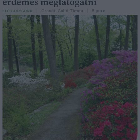
érdemes meglátogatni
Granát-Galló Tímea
5 perc
ÉLŐ BOLYGÓNK