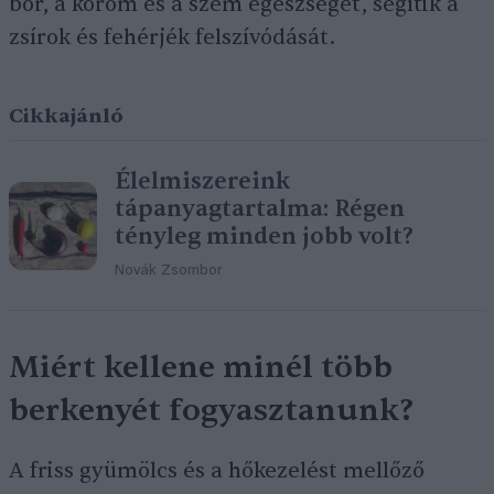
bőr, a köröm és a szem egészségét, segítik a
zsírok és fehérjék felszívódását.
Cikkajánló
Élelmiszereink
tápanyagtartalma: Régen
tényleg minden jobb volt?
Novák Zsombor
Miért kellene minél több
berkenyét fogyasztanunk?
A friss gyümölcs és a hőkezelést mellőző