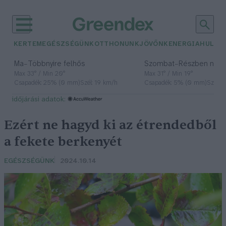
KERTEM
EGÉSZSÉGÜNK
OTTHONUNK
JÖVŐNK
ENERGIA
HULLA
–
–
Ma
Többnyire felhős
Szombat
Részben nap
Max 33° / Min 20°
Max 31° / Min 19°
Csapadék: 25% (0 mm)
Szél: 19 km/h
Csapadék: 5% (0 mm)
Szél: 
időjárási adatok:
Ezért ne hagyd ki az étrendedből
a fekete berkenyét
EGÉSZSÉGÜNK
2024.10.14