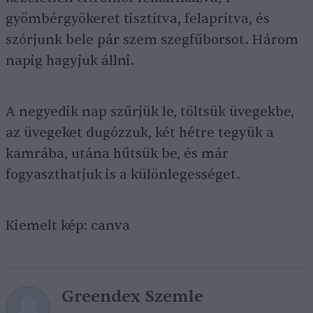
gyömbérgyökeret tisztítva, felaprítva, és
szórjunk bele pár szem szegfűborsot. Három
napig hagyjuk állni.
A negyedik nap szűrjük le, töltsük üvegekbe,
az üvegeket dugózzuk, két hétre tegyük a
kamrába, utána hűtsük be, és már
fogyaszthatjuk is a különlegességet.
Kiemelt kép: canva
Greendex Szemle