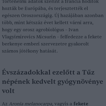
Történelmi adatok szerint a francia hódítók
hozták be Európába, és terjesztették el
egészen Oroszországig. Új hazájában azonban
több, mint kétszáz évet kellett várni arra,
hogy egy orosz agrobiológus – Ivan
Vlagyimirovics Micsurin – felfedezze a fekete
berkenye emberi szervezetre gyakorolt
számos jótékony hatását.
Évszázadokkal ezelőtt a Tűz
népének kedvelt gyógynövénye
volt
Az
Aronia melanocarpa
, vagyis a
fekete