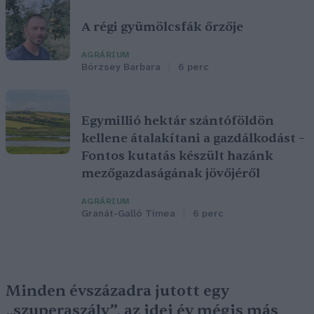
A régi gyümölcsfák őrzője
AGRÁRIUM
Börzsey Barbara
6 perc
Egymillió hektár szántóföldön
kellene átalakítani a gazdálkodást –
Fontos kutatás készült hazánk
mezőgazdaságának jövőjéről
AGRÁRIUM
Granát-Galló Tímea
6 perc
Minden évszázadra jutott egy
„szuperaszály”, az idei év mégis más