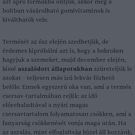
azt apró formákba öntjük, akkor még a
boltban vásárolható gumivitaminok is
kiválthatók vele.
Termését az ősz elején szedhetjük, de
érdemes kipróbálni azt is, hogy a bokrokon
hagyjuk a szemeket, majd december elején,
kissé
aszalódott állapotukban
szüreteljük le
azokat – teljesen más ízű lekvár főzhető
belőle. Ennek egyszerű oka van, ami a termés
csersav-tartalmában rejlik: az idő
előrehaladtával a nyári magas
csersavtartalom folyamatosan csökken, ami a
fanyarság csökkenését vonja maga után. Ha
az aszalás, mint elfoglaltság közel áll hozzánk,