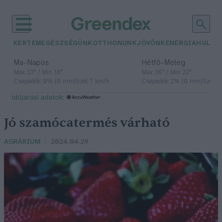
KERTEM
EGÉSZSÉGÜNK
OTTHONUNK
JÖVŐNK
ENERGIA
HULLA
–
–
Ma
Napos
Hétfő
Meleg
Max 33° / Min 18°
Max 36° / Min 22°
Csapadék: 0% (0 mm)
Szél: 7 km/h
Csapadék: 2% (0 mm)
Szél: 
időjárási adatok:
Jó szamócatermés várható
AGRÁRIUM
2024.04.29