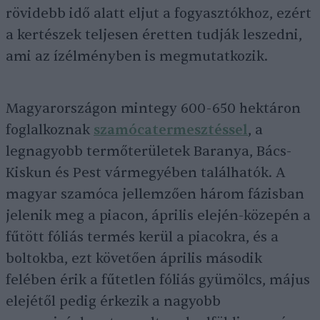
rövidebb idő alatt eljut a fogyasztókhoz, ezért
a kertészek teljesen éretten tudják leszedni,
ami az ízélményben is megmutatkozik.
Magyarországon mintegy 600-650 hektáron
foglalkoznak
szamócatermesztéssel
, a
legnagyobb termőterületek Baranya, Bács-
Kiskun és Pest vármegyében találhatók. A
magyar szamóca jellemzően három fázisban
jelenik meg a piacon, április elején-közepén a
fűtött fóliás termés kerül a piacokra, és a
boltokba, ezt követően április második
felében érik a fűtetlen fóliás gyümölcs, május
elejétől pedig érkezik a nagyobb