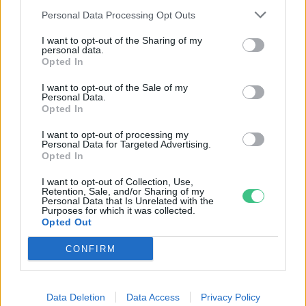
Personal Data Processing Opt Outs
I want to opt-out of the Sharing of my
A vitorlavirág ideális szobanövény, hiszen kiválóan tűri a meleget
personal data.
és a fényszegény környezetet.
Opted In
I want to opt-out of the Sale of my
Personal Data.
Születésnapi programokkal várja a
Opted In
hétvégén a közönséget a 160 éves
I want to opt-out of processing my
Fővárosi Állatkert
Personal Data for Targeted Advertising.
Opted In
ÉLŐ BOLYGÓNK
I want to opt-out of Collection, Use,
Retention, Sale, and/or Sharing of my
Personal Data that Is Unrelated with the
Szedd magad őszibarack: itt vannak
Purposes for which it was collected.
a legjobb lelőhelyek!
Opted Out
CONFIRM
SZEMLE
Data Deletion
Data Access
Privacy Policy