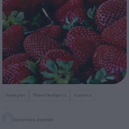
hazai piac
Planet Budapest
szamóca
Greendex Szemle