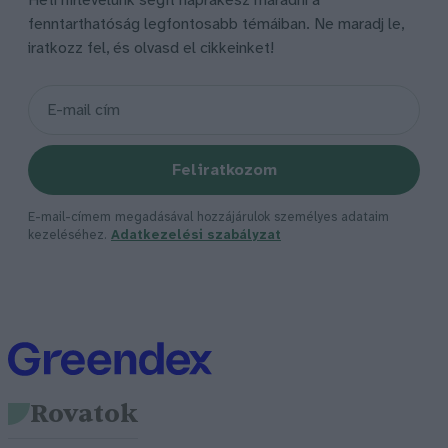
Heti hírlevelünk segít naprakész maradni a
fenntarthatóság legfontosabb témáiban. Ne maradj le,
iratkozz fel, és olvasd el cikkeinket!
Feliratkozom
E-mail-címem megadásával hozzájárulok személyes adataim
kezeléséhez.
Adatkezelési szabályzat
Rovatok