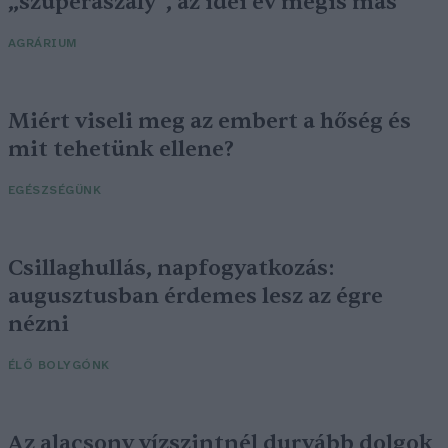
„szuperaszály”, az idei év mégis más
AGRÁRIUM
Miért viseli meg az embert a hőség és
mit tehetünk ellene?
EGÉSZSÉGÜNK
Csillaghullás, napfogyatkozás:
augusztusban érdemes lesz az égre
nézni
ÉLŐ BOLYGÓNK
Az alacsony vízszintnél durvább dolgok