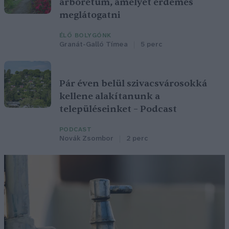
arborétum, amelyet érdemes
meglátogatni
ÉLŐ BOLYGÓNK
Granát-Galló Tímea
5 perc
Pár éven belül szivacsvárosokká
kellene alakítanunk a
településeinket – Podcast
PODCAST
Novák Zsombor
2 perc