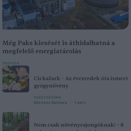
Még Paks kiesését is áthidalhatná a
megfelelő energiatárolás
ENERGIA
Cickafark – Az évezredek óta ismert
gyógynövény
EGÉSZSÉGÜNK
Börzsey Barbara
1 perc
Nem csak növényrajongóknak! – 8