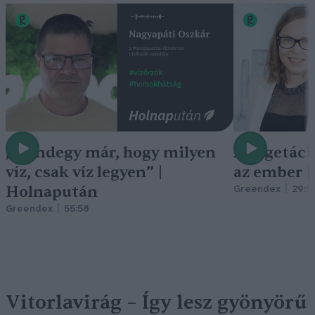
„Mindegy már, hogy milyen
A vegetáci
víz, csak víz legyen” |
az ember 
Holnapután
Greendex
29:5
Greendex
55:58
Vitorlavirág – Így lesz gyönyörű