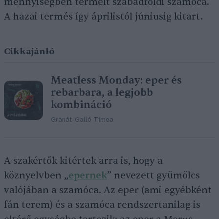
mennyiségben termelt szabadföldi szamóca.
A hazai termés így áprilistól júniusig kitart.
Cikkajánló
Meatless Monday: eper és
rebarbara, a legjobb
kombináció
Granát-Galló Tímea
A szakértők kitértek arra is, hogy a
köznyelvben „
epernek
” nevezett gyümölcs
valójában a szamóca. Az eper (ami egyébként
fán terem) és a szamóca rendszertanilag is