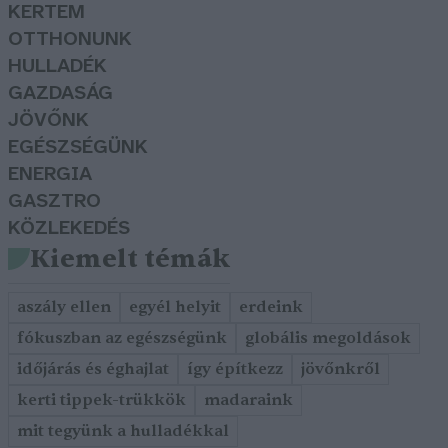
KERTEM
OTTHONUNK
HULLADÉK
GAZDASÁG
JÖVŐNK
EGÉSZSÉGÜNK
ENERGIA
GASZTRO
KÖZLEKEDÉS
Kiemelt témák
aszály ellen
egyél helyit
erdeink
fókuszban az egészségünk
globális megoldások
időjárás és éghajlat
így építkezz
jövőnkről
kerti tippek-trükkök
madaraink
mit tegyünk a hulladékkal