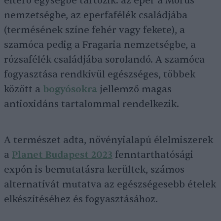
eltérő egységbe tartozik: az eper a Morus
nemzetségbe, az eperfafélék családjába
(termésének színe fehér vagy fekete), a
szamóca pedig a Fragaria nemzetségbe, a
rózsafélék családjába sorolandó. A szamóca
fogyasztása rendkívül egészséges, többek
között a
bogyósokra
jellemző magas
antioxidáns tartalommal rendelkezik.
A természet adta, növényialapú élelmiszerek
a
Planet Budapest 2023
fenntarthatósági
expón is bemutatásra kerültek, számos
alternatívát mutatva az egészségesebb ételek
elkészítéséhez és fogyasztásához.