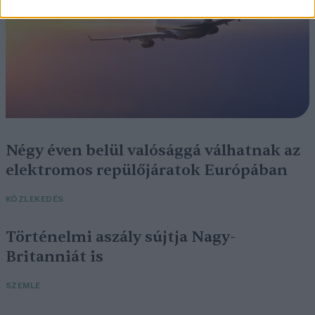
Négy éven belül valósággá válhatnak az
elektromos repülőjáratok Európában
KÖZLEKEDÉS
Történelmi aszály sújtja Nagy-
Britanniát is
SZEMLE