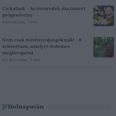
Cickafark – Az évezredek óta ismert
gyógynövény
1 perc
EGÉSZSÉGÜNK
Nem csak növényrajongóknak! – 8
arborétum, amelyet érdemes
meglátogatni
5 perc
ÉLŐ BOLYGÓNK
Holnapután