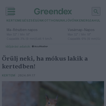
KERTEM
EGÉSZSÉGÜNK
OTTHONUNK
JÖVŐNK
ENERGIA
HULLA
–
–
Ma
Részben napos
Vasárnap
Napos
Max 32° / Min 18°
Max 32° / Min 18°
Csapadék: 3% (0 mm)
Szél: 9 km/h
Csapadék: 0% (0 mm)
Szél: 
időjárási adatok:
Örülj neki, ha mókus lakik a
kertedben!
KERTEM
2024.09.17