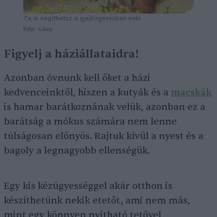
Te is segíthetsz a gyűjtögetésben neki
Kép: cava
Figyelj a háziállataidra!
Azonban óvnunk kell őket a házi
kedvenceinktől, hiszen a kutyák és a
macskák
is hamar barátkoznának velük, azonban ez a
barátság a mókus számára nem lenne
túlságosan előnyös. Rajtuk kívül a nyest és a
bagoly a legnagyobb ellenségük.
Egy kis kézügyességgel akár otthon is
készíthetünk nekik etetőt, ami nem más,
mint egy könnyen nyitható tetővel