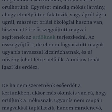
örülhetünk! Egyrészt mindig mókás látvány,
ahogy elmélyülten falatozik, vagy ágról-ágra
ugrál, másrészt óriási ökológiai haszna van,
hiszen a télire összegyűjtött magvai
segítenek az
erdőknek
terjeszkedni. Az
összegyűjtött, de el nem fogyasztott magok
ugyanis tavasszal kicsírázhatnak, és új
növény jöhet létre belőlük. A mókus tehát
igazi kis erdész.
De ha nem szeretnénk esőerdőt a
kertünkben, akkor más okunk is van rá, hogy
örüljünk a mókusnak. Ugyanis nem csupán
magvakkal táplálkozik, hanem mindenevő,