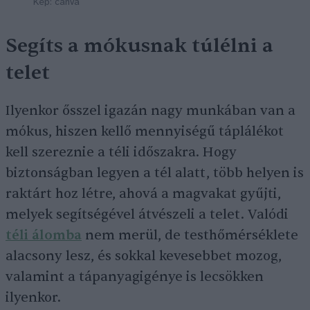
Kép: canva
Segíts a mókusnak túlélni a
telet
Ilyenkor ősszel igazán nagy munkában van a
mókus, hiszen kellő mennyiségű táplálékot
kell szereznie a téli időszakra. Hogy
biztonságban legyen a tél alatt, több helyen is
raktárt hoz létre, ahová a magvakat gyűjti,
melyek segítségével átvészeli a telet. Valódi
téli álomba
nem merül, de testhőmérséklete
alacsony lesz, és sokkal kevesebbet mozog,
valamint a tápanyagigénye is lecsökken
ilyenkor.