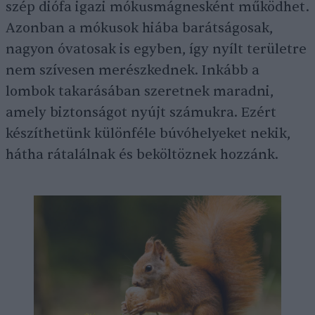
szép diófa igazi mókusmágnesként működhet.
Azonban a mókusok hiába barátságosak,
nagyon óvatosak is egyben, így nyílt területre
nem szívesen merészkednek. Inkább a
lombok takarásában szeretnek maradni,
amely biztonságot nyújt számukra. Ezért
készíthetünk különféle búvóhelyeket nekik,
hátha rátalálnak és beköltöznek hozzánk.