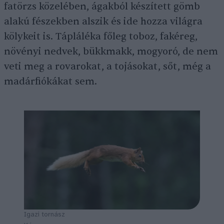
fatörzs közelében, ágakból készített gömb
alakú fészekben alszik és ide hozza világra
kölykeit is. Tápláléka főleg toboz, fakéreg,
növényi nedvek, bükkmakk, mogyoró, de nem
veti meg a rovarokat, a tojásokat, sőt, még a
madárfiókákat sem.
Igazi tornász