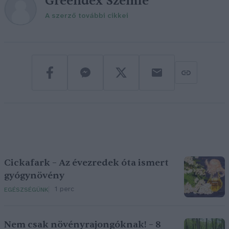
Greendex Szemle
A szerző további cikkei
Cickafark – Az évezredek óta ismert
gyógynövény
1 perc
EGÉSZSÉGÜNK
Nem csak növényrajongóknak! – 8