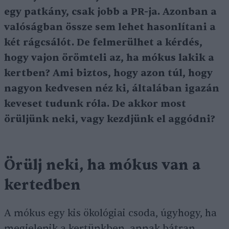
egy patkány, csak jobb a PR-ja. Azonban a
valóságban össze sem lehet hasonlítani a
két rágcsálót. De felmerülhet a kérdés,
hogy vajon örömteli az, ha mókus lakik a
kertben? Ami biztos, hogy azon túl, hogy
nagyon kedvesen néz ki, általában igazán
keveset tudunk róla. De akkor most
örüljünk neki, vagy kezdjünk el aggódni?
Örülj neki, ha mókus van a
kertedben
A mókus egy kis ökológiai csoda, úgyhogy, ha
megjelenik a kertünkben, annak bátran