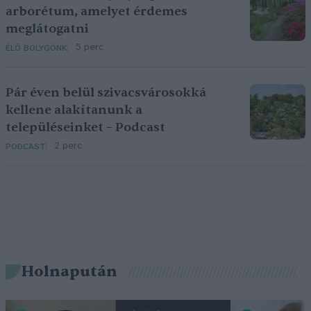
arborétum, amelyet érdemes
meglátogatni
5 perc
ÉLŐ BOLYGÓNK
Pár éven belül szivacsvárosokká
kellene alakítanunk a
településeinket – Podcast
2 perc
PODCAST
Holnapután