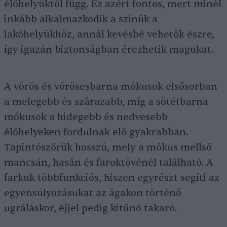
élőhelyüktől függ. Ez azért fontos, mert minél
inkább alkalmazkodik a színűk a
lakóhelyükhöz, annál kevésbé vehetők észre,
így igazán biztonságban érezhetik magukat.
A vörös és vörösesbarna mókusok elsősorban
a melegebb és szárazabb, míg a sötétbarna
mókusok a hidegebb és nedvesebb
élőhelyeken fordulnak elő gyakrabban.
Tapintószőrük hosszú, mely a mókus mellső
mancsán, hasán és faroktövénél található. A
farkuk többfunkciós, hiszen egyrészt segíti az
egyensúlyozásukat az ágakon történő
ugráláskor, éjjel pedig kitűnő takaró.