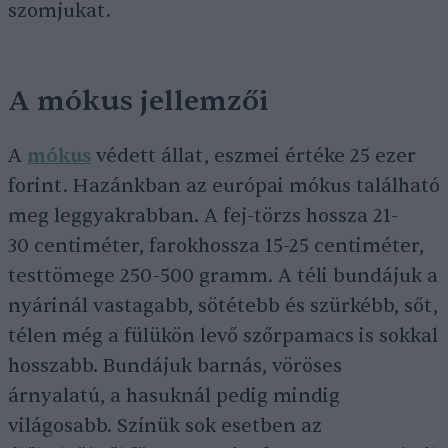
szomjukat.
A mókus jellemzői
A
mókus
védett állat, eszmei értéke 25 ezer
forint. Hazánkban az európai mókus található
meg leggyakrabban. A fej-törzs hossza 21-
30 centiméter, farokhossza 15-25 centiméter,
testtömege 250-500 gramm. A téli bundájuk a
nyárinál vastagabb, sötétebb és szürkébb, sőt,
télen még a fülükön levő szőrpamacs is sokkal
hosszabb. Bundájuk barnás, vöröses
árnyalatú, a hasuknál pedig mindig
világosabb. Színük sok esetben az