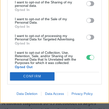
zárt szeműek, 4 hetesen már vannak fogaik és
I want to opt-out of the Sharing of my
personal data.
7 hetesen már szilárd ételt is esznek. Az
Opted In
elválasztásra általában 10 hetes korukban
I want to opt-out of the Sale of my
Personal Data.
kerül sor.
Opted In
I want to opt-out of processing my
Personal Data for Targeted Advertising.
A mókus nem bízza kölykei életét a
Opted In
véletlenre, ezért több fészket is épít, hogy
I want to opt-out of Collection, Use,
veszély esetén gyorsan átmenekíthesse és
Retention, Sale, and/or Sharing of my
Personal Data that Is Unrelated with the
Purposes for which it was collected.
biztonságban tudhassa őket. A mókusfészket
Opted Out
könnyen meg lehet különböztetni a
CONFIRM
madárfészektől, hiszen a mókusfészek
bejárata mindig alul van.
Data Deletion
Data Access
Privacy Policy
A mókus naponta 10-15 luctobozt is képes