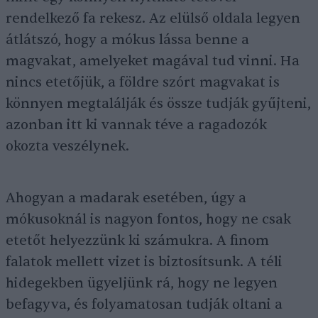
rendelkező fa rekesz. Az elülső oldala legyen
átlátszó, hogy a mókus lássa benne a
magvakat, amelyeket magával tud vinni. Ha
nincs etetőjük, a földre szórt magvakat is
könnyen megtalálják és össze tudják gyűjteni,
azonban itt ki vannak téve a ragadozók
okozta veszélynek.
Ahogyan a madarak esetében, úgy a
mókusoknál is nagyon fontos, hogy ne csak
etetőt helyezzünk ki számukra. A finom
falatok mellett vizet is biztosítsunk. A téli
hidegekben ügyeljünk rá, hogy ne legyen
befagyva, és folyamatosan tudják oltani a