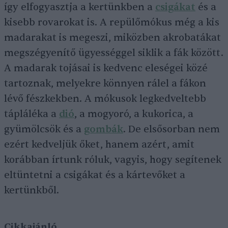
így elfogyasztja a kertünkben a
csigákat
és a
kisebb rovarokat is. A repülőmókus még a kis
madarakat is megeszi, miközben akrobatákat
megszégyenítő ügyességgel siklik a fák között.
A madarak tojásai is kedvenc eleségei közé
tartoznak, melyekre könnyen rálel a fákon
lévő fészkekben. A mókusok legkedveltebb
tápláléka a
dió
, a mogyoró, a kukorica, a
gyümölcsök és a
gombák
. De elsősorban nem
ezért kedveljük őket, hanem azért, amit
korábban írtunk róluk, vagyis, hogy segítenek
eltüntetni a csigákat és a kártevőket a
kertünkből.
Cikkajánló