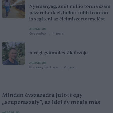
Nyersanyag, amit millió tonna szám
pazarolunk el, holott több fronton
is segíteni az élelmiszertermelést
AGRÁRIUM
Greendex
4 perc
A régi gyümölcsfák őrzője
AGRÁRIUM
Börzsey Barbara
6 perc
Minden évszázadra jutott egy
„szuperaszály”, az idei év mégis más
AGRÁRIUM