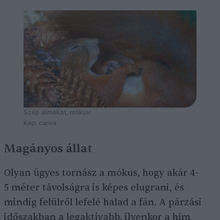
Szép álmokat, mókus!
Kép: canva
Magányos állat
Olyan ügyes tornász a mókus, hogy akár 4–
5 méter távolságra is képes elugrani, és
mindig felülről lefelé halad a fán. A párzási
időszakban a legaktívabb, ilyenkor a hím