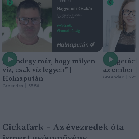
„Mindegy már, hogy milyen
A vegetáci
víz, csak víz legyen” |
az ember 
Holnapután
Greendex
29:5
Greendex
55:58
Cickafark – Az évezredek óta
ismert gyógynövény