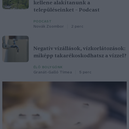
kellene alakítanunk a
településeinket – Podcast
PODCAST
Novák Zsombor
2 perc
Negatív vízállások, vízkorlátozások:
miképp takarékoskodhatsz a vízzel?
ÉLŐ BOLYGÓNK
Granát-Galló Tímea
5 perc