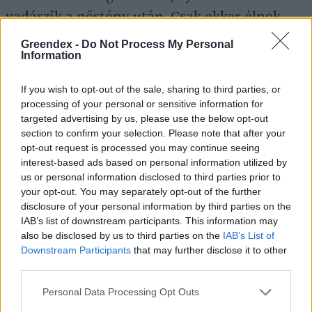
vadászik a nőstény után. Csak ekkor élnek
párban, egyébként magányos állatok.
Greendex -
Do Not Process My Personal
Information
Azokban az években, amikor bő a
makktermés, a mókusok erősen
If you wish to opt-out of the sale, sharing to third parties, or
elszaporodnak. Azonban az egyensúly
processing of your personal or sensitive information for
targeted advertising by us, please use the below opt-out
fennmarad, hiszen a bővelkedő éveket
section to confirm your selection. Please note that after your
általában ínségesek követik.
opt-out request is processed you may continue seeing
interest-based ads based on personal information utilized by
us or personal information disclosed to third parties prior to
Az ivarérettséget 11 hónaposan érik el,
your opt-out. You may separately opt-out of the further
disclosure of your personal information by third parties on the
párzási idejük pedig december és július eleje
IAB’s list of downstream participants. This information may
között van. A mókus vemhessége 38 napig
also be disclosed by us to third parties on the
IAB’s List of
Downstream Participants
that may further disclose it to other
tart, melyből többnyire 4-5 utód születik. A
third parties.
mókus évente akár kétszer is képes elleni. A
Personal Data Processing Opt Outs
kölyökmókusok születésükkor csupaszok és