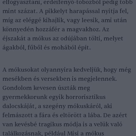
elfogyasztani, erdeifenyő-tobozból pedig több
mint százat. A pikkelyt harapással nyitja fel,
míg az eléggé kihajlik, vagy leesik, ami után
könnyedén hozzáfér a magvakhoz. Az
éjszakát a mókus az odújában tölti, melyet
ágakból, fűből és mohából épít.
A mókusokat olyannyira kedveljük, hogy még
mesékben és versekben is megjelennek.
Gondolom kevesen úszták meg
gyermekkorunk egyik horrorisztikus
dalocskáját, a szegény mókuskáról, aki
felmászott a fára és eltörött a lába. De azért
van kevésbé tragikus módja is a velük való
találkozásnak, például Misi a mókus