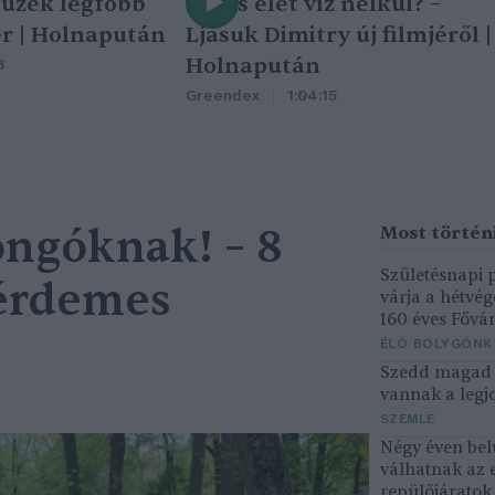
tüzek legfőbb
Nincs élet víz nélkül? –
r | Holnapután
Ljasuk Dimitry új filmjéről |
Holnapután
3
Greendex
1:04:15
ngóknak! – 8
Születésnapi
 érdemes
várja a hétvé
160 éves Fővár
ÉLŐ BOLYGÓNK
Szedd magad ő
vannak a legjo
SZEMLE
Négy éven bel
válhatnak az 
repülőjárato