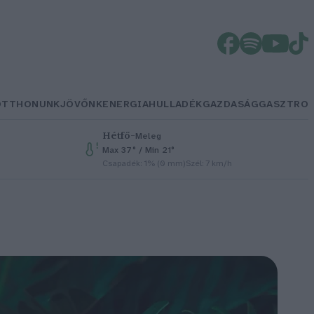
OTTHONUNK
JÖVŐNK
ENERGIA
HULLADÉK
GAZDASÁG
GASZTRO
Hétfő
–
Meleg
Max 37° / Min 21°
Csapadék: 1% (0 mm)
Szél: 7 km/h