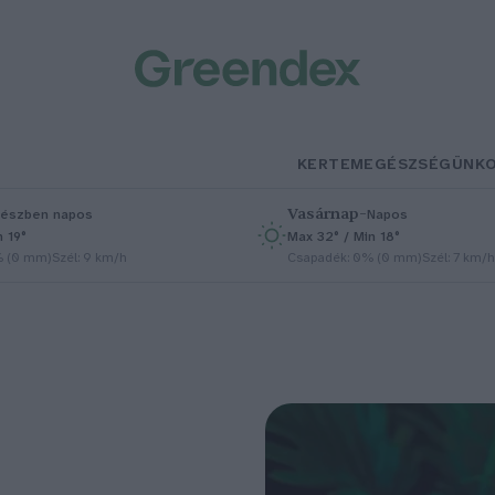
KERTEM
EGÉSZSÉGÜNK
Vasárnap
–
észben napos
Napos
n 19°
Max 32° / Min 18°
% (0 mm)
Szél: 9 km/h
Csapadék: 0% (0 mm)
Szél: 7 km/h