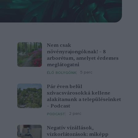
Nem csak
növényrajongóknak! – 8
arborétum, amelyet érdemes
meglátogatni
5 perc
ÉLŐ BOLYGÓNK
Pár éven belül
szivacsvárosokká kellene
alakítanunk a településeinket
– Podcast
2 perc
PODCAST
Negatív vízállások,
vízkorlátozások: miképp