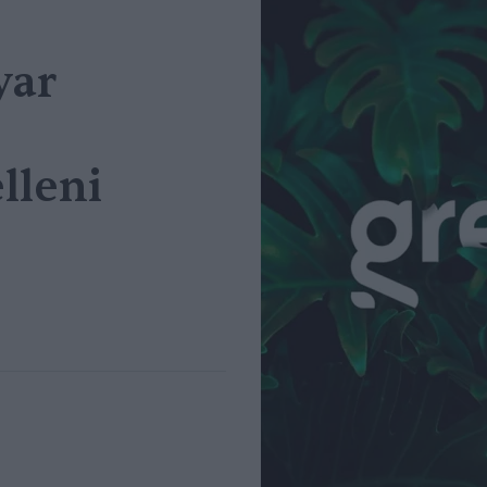
yar
lleni