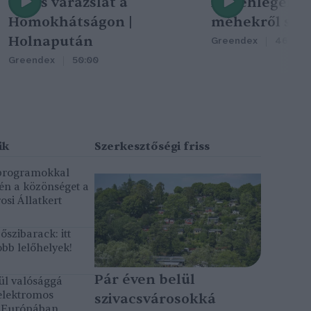
Nincs varázslat a
A méhlegelő 
Homokhátságon |
méhekről szól
Holnapután
Greendex
46:47
Greendex
50:00
 programokkal
gén a közönséget a
osi Állatkert
szibarack: itt
bb lelőhelyek!
Pár éven belül
ül valósággá
elektromos
szivacsvárosokká
k Európában