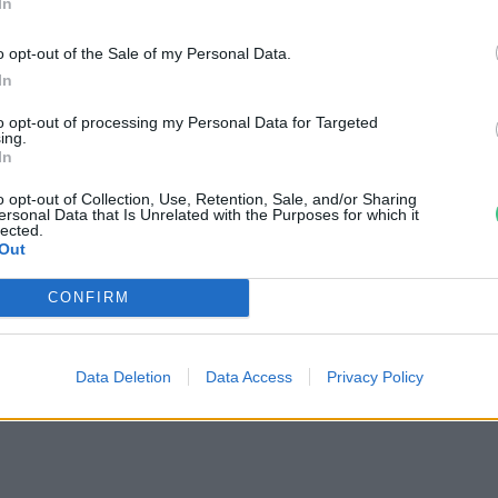
In
o opt-out of the Sale of my Personal Data.
ánk el, akkor számos
olyan receptből
is
In
ai
zöldhulladék
zömét is fel tudjuk
to opt-out of processing my Personal Data for Targeted
égképp nem alkalmas maradékok pedig új
ing.
In
osztunkban
!
o opt-out of Collection, Use, Retention, Sale, and/or Sharing
ersonal Data that Is Unrelated with the Purposes for which it
lected.
Out
CONFIRM
Data Deletion
Data Access
Privacy Policy