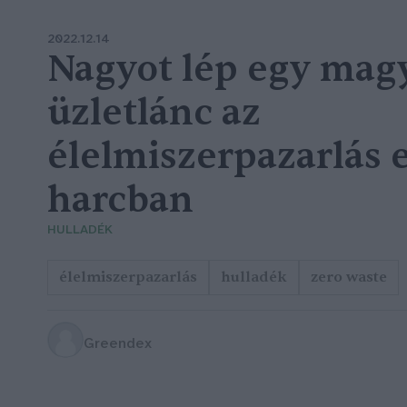
2022.12.14
Nagyot lép egy mag
üzletlánc az
élelmiszerpazarlás e
harcban
HULLADÉK
élelmiszerpazarlás
hulladék
zero waste
Greendex