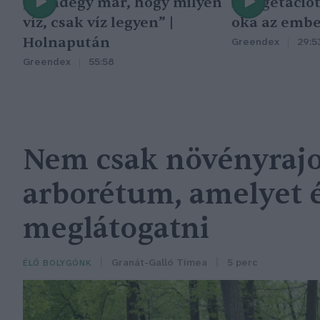
„Mindegy már, hogy milyen
A vegetáció
víz, csak víz legyen” |
oka az embe
Holnapután
Greendex
29:5
Greendex
55:58
Nem csak növényrajo
arborétum, amelyet
meglátogatni
Granát-Galló Tímea
5 perc
ÉLŐ BOLYGÓNK