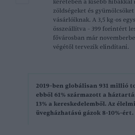
keretében a kisebb hibákkal
zöldségeket és gyümölcsöket
vásárlóiknak. A 3,5 kg-os e
összeállítva – 399 forintért 
fővárosban már novemberben 
végétől tervezik elindítani.
2019-ben globálisan 931 millió 
ebből 61% származott a háztartá
13% a kereskedelemből. Az élelmi
üvegházhatású gázok 8-10%-ért.