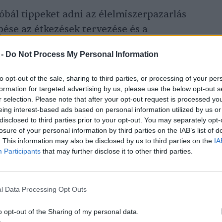
bál tippeket adni az élelmiszerpazarlás
pése az étkezések tervezése és a
 de akkor is számos lehetőségünk van, ha
 -
Do Not Process My Personal Information
lmiszerek. A megfelelő tárolással például a
kitolható, illetve számos alapanyagot és
to opt-out of the sale, sharing to third parties, or processing of your per
.
formation for targeted advertising by us, please use the below opt-out s
r selection. Please note that after your opt-out request is processed y
eing interest-based ads based on personal information utilized by us or
disclosed to third parties prior to your opt-out. You may separately opt-
losure of your personal information by third parties on the IAB’s list of
. This information may also be disclosed by us to third parties on the
IA
Participants
that may further disclose it to other third parties.
tsük otthon az élelmiszer-pazarlást
l Data Processing Opt Outs
o opt-out of the Sharing of my personal data.