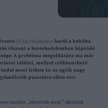
évente
65 kg élelmiszer
kerül a kukába
ntős viszont a kereskedelemben képződő
isége. A probléma megoldására ma már
orlatot találni, mellyel csökkenthető
 indul most itthon is: az egyik nagy
gyümölcsök pazarlása ellen tett
nye szerint „Mentsük meg!” akciójuk