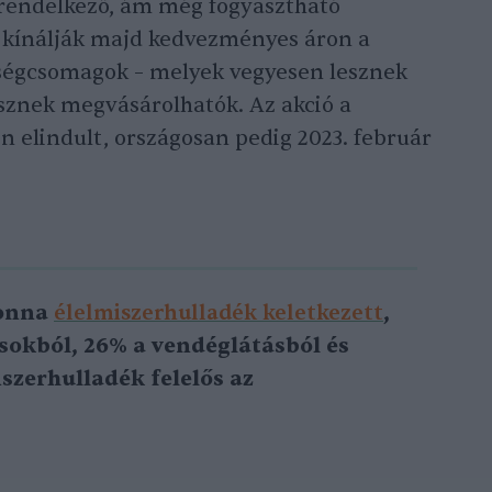
 rendelkező, ám még fogyasztható
 kínálják majd kedvezményes áron a
gységcsomagok – melyek vegyesen lesznek
lesznek megvásárolhatók. Az akció a
elindult, országosan pedig 2023. február
tonna
élelmiszerhulladék keletkezett
,
sokból, 26% a vendéglátásból és
szerhulladék felelős az