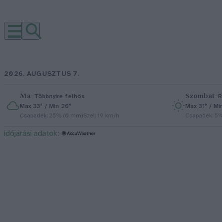
2026. AUGUSZTUS 7.
Ma
–
Szombat
–
Többnyire felhős
R
Max 33° / Min 20°
Max 31° / Mi
Csapadék: 25% (0 mm)
Szél: 19 km/h
Csapadék: 5
időjárási adatok: