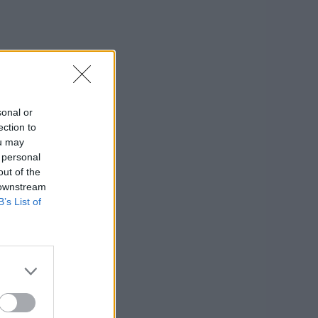
sonal or
ection to
ou may
 personal
out of the
 downstream
B’s List of