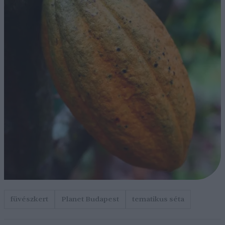
füvészkert
Planet Budapest
tematikus séta