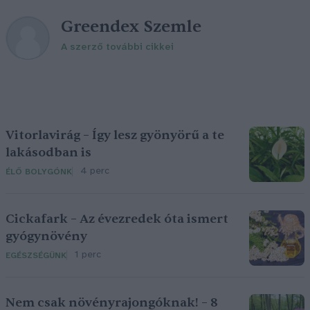
Greendex Szemle
A szerző további cikkei
Vitorlavirág – Így lesz gyönyörű a te
lakásodban is
4 perc
ÉLŐ BOLYGÓNK
Cickafark – Az évezredek óta ismert
gyógynövény
1 perc
EGÉSZSÉGÜNK
Nem csak növényrajongóknak! – 8