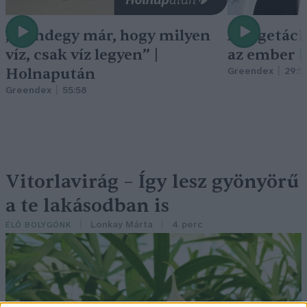
„Mindegy már, hogy milyen
A vegetáci
víz, csak víz legyen” |
az ember 
Holnapután
Greendex
29:5
Greendex
55:58
Vitorlavirág – Így lesz gyönyörű
a te lakásodban is
Lonkay Márta
4 perc
ÉLŐ BOLYGÓNK