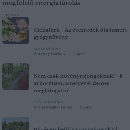
megfelelő energiatárolás
ENERGIA
Cickafark – Az évezredek óta ismert
gyógynövény
EGÉSZSÉGÜNK
Börzsey Barbara
1 perc
Nem csak növényrajongóknak! – 8
arborétum, amelyet érdemes
meglátogatni
ÉLŐ BOLYGÓNK
Granát-Galló Tímea
5 perc
Pár éven belül szivacsvárosokká