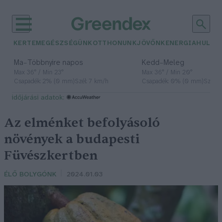
KERTEM
EGÉSZSÉGÜNK
OTTHONUNK
JÖVŐNK
ENERGIA
HULLA
–
–
Ma
Többnyire napos
Kedd
Meleg
Max 36° / Min 23°
Max 36° / Min 20°
Csapadék: 2% (0 mm)
Szél: 7 km/h
Csapadék: 0% (0 mm)
Szél: 
időjárási adatok:
Az elménket befolyásoló
növények a budapesti
Füvészkertben
ÉLŐ BOLYGÓNK
2024.01.03