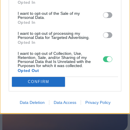
Opted In
hétvégén a közönséget a 160 éves
Fővárosi Állatkert
I want to opt-out of the Sale of my
Personal Data.
Opted In
ÉLŐ BOLYGÓNK
I want to opt-out of processing my
Personal Data for Targeted Advertising.
Szedd magad őszibarack: itt vannak
Opted In
a legjobb lelőhelyek!
I want to opt-out of Collection, Use,
Retention, Sale, and/or Sharing of my
SZEMLE
Personal Data that Is Unrelated with the
Purposes for which it was collected.
Opted Out
CONFIRM
Data Deletion
Data Access
Privacy Policy