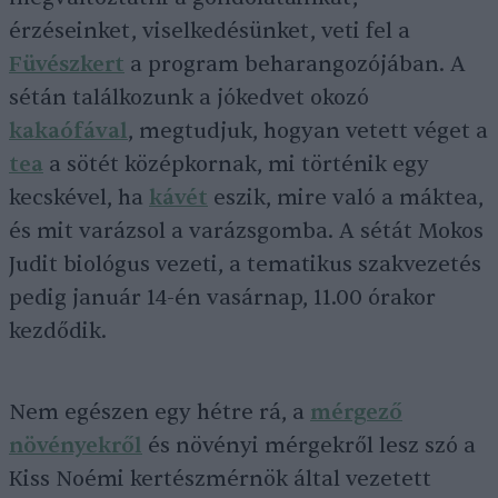
érzéseinket, viselkedésünket, veti fel a
Füvészkert
a program beharangozójában. A
sétán találkozunk a jókedvet okozó
kakaófával
, megtudjuk, hogyan vetett véget a
tea
a sötét középkornak, mi történik egy
kecskével, ha
kávét
eszik, mire való a máktea,
és mit varázsol a varázsgomba. A sétát Mokos
Judit biológus vezeti, a tematikus szakvezetés
pedig január 14-én vasárnap, 11.00 órakor
kezdődik.
Nem egészen egy hétre rá, a
mérgező
növényekről
és növényi mérgekről lesz szó a
Kiss Noémi kertészmérnök által vezetett