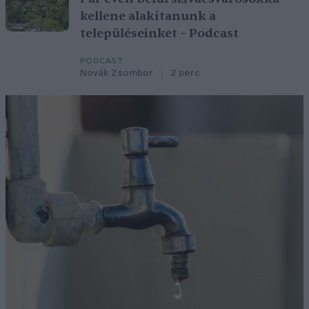
kellene alakítanunk a
településeinket – Podcast
PODCAST
Novák Zsombor
2 perc