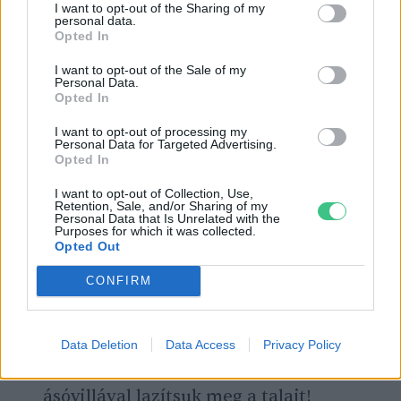
más opciónk, minthogy a teraszon alakítsuk
I want to opt-out of the Sharing of my
personal data.
ki veteményesünket, úgy mindenképp
Opted In
használjunk érett
komposztot
is a töltéshez,
I want to opt-out of the Sale of my
hogy felpezsdítsük benne a talajéletet!
Personal Data.
Opted In
I want to opt-out of processing my
Personal Data for Targeted Advertising.
És nézzük akkor a telepítés lépéseit!
Opted In
Készítsük elő a talajt! Ha gyepre, pázsitra
I want to opt-out of Collection, Use,
Retention, Sale, and/or Sharing of my
Personal Data that Is Unrelated with the
építünk, úgy a
gyeptéglákat ásóval
Purposes for which it was collected.
Opted Out
forgassuk ki
, később visszatölthetjük az
ágyásba a szerves hulladékmix és a
CONFIRM
termőföld közé
vízzáró rétegként.
Távolítsuk el az ágyás aljából a nagyobb
Data Deletion
Data Access
Privacy Policy
gyomokat, növényi részeket; kapával,
ásóvillával lazítsuk meg a talajt!