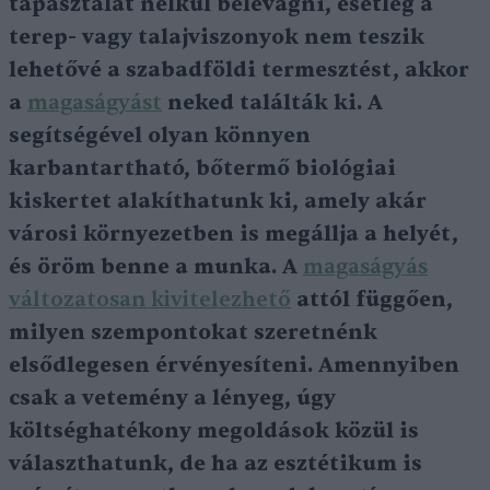
tapasztalat nélkül belevágni, esetleg a
terep- vagy talajviszonyok nem teszik
lehetővé a szabadföldi termesztést, akkor
a
magaságyást
neked találták ki. A
segítségével olyan könnyen
karbantartható, bőtermő biológiai
kiskertet alakíthatunk ki, amely akár
városi környezetben is megállja a helyét,
és öröm benne a munka. A
magaságyás
változatosan kivitelezhető
attól függően,
milyen szempontokat szeretnénk
elsődlegesen érvényesíteni. Amennyiben
csak a vetemény a lényeg, úgy
költséghatékony megoldások közül is
választhatunk, de ha az esztétikum is