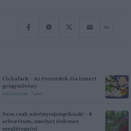
Cickafark – Az évezredek óta ismert
gyógynövény
1 perc
EGÉSZSÉGÜNK
Nem csak növényrajongóknak! – 8
arborétum, amelyet érdemes
meglátogatni