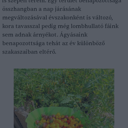
is szépen terem. Egy terület benapozottsága
összhangban a nap járásának
megváltozásával évszakonként is változó,
kora tavasszal pedig még lombhullató fáink
sem adnak árnyékot. Ágyásaink
benapozottsága tehát az év különböző
szakaszaiban eltérő.