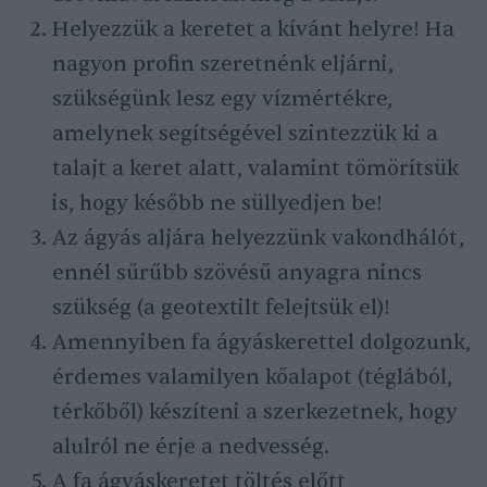
Helyezzük a keretet a kívánt helyre! Ha
nagyon profin szeretnénk eljárni,
szükségünk lesz egy vízmértékre,
amelynek segítségével szintezzük ki a
talajt a keret alatt, valamint tömörítsük
is, hogy később ne süllyedjen be!
Az ágyás aljára helyezzünk vakondhálót,
ennél sűrűbb szövésű anyagra nincs
szükség (a geotextilt felejtsük el)!
Amennyiben fa ágyáskerettel dolgozunk,
érdemes valamilyen kőalapot (téglából,
térkőből) készíteni a szerkezetnek, hogy
alulról ne érje a nedvesség.
A fa ágyáskeretet töltés előtt