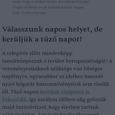
talajt, hogy a terület minden évszakban könnyen
megközelíthető és jól karbantartható legyen.
Fotó: Én Kicsi Kertem
Válasszunk napos helyet, de
kerüljük a tűző napot!
A telepítés előtt mindenképp
tanulmányozzuk a terület benapozottságát! A
veteményesünknek szüksége van bőséges
napfényre, ugyanakkor az ideihez hasonló
nyári hőgutát haszonnövényeink sem viselik
jól. Tűző napon
kertünk vízigénye is
fokozódik
, így aszályos időben alig győzzük
majd öntözővízzel, hogy életben tartsuk
zöldségeinket. Ágyásainknak válasszunk