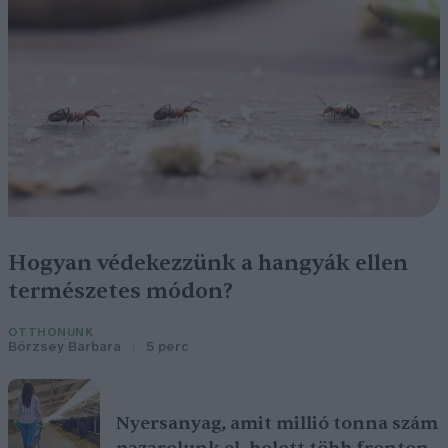
Hogyan védekezzünk a hangyák ellen
természetes módon?
OTTHONUNK
Börzsey Barbara
5 perc
Nyersanyag, amit millió tonna szám