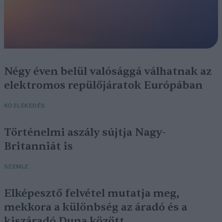
Négy éven belül valósággá válhatnak az
elektromos repülőjáratok Európában
KÖZLEKEDÉS
Történelmi aszály sújtja Nagy-
Britanniát is
SZEMLE
Elképesztő felvétel mutatja meg,
mekkora a különbség az áradó és a
kiszáradó Duna között