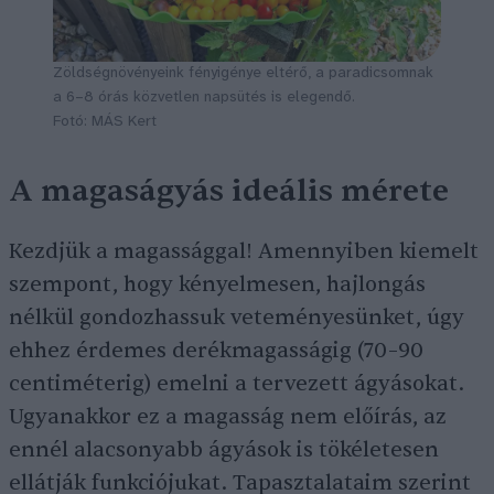
Zöldségnövényeink fényigénye eltérő, a paradicsomnak
a 6–8 órás közvetlen napsütés is elegendő.
Fotó: MÁS Kert
A magaságyás ideális mérete
Kezdjük a magassággal! Amennyiben kiemelt
szempont, hogy kényelmesen, hajlongás
nélkül gondozhassuk veteményesünket, úgy
ehhez érdemes derékmagasságig (70–90
centiméterig) emelni a tervezett ágyásokat.
Ugyanakkor ez a magasság nem előírás, az
ennél alacsonyabb ágyások is tökéletesen
ellátják funkciójukat. Tapasztalataim szerint