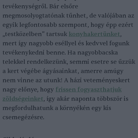
tevékenységről. Bár elsőre
megmosolyogtatónak tűnhet, de valójában az
egyik legfontosabb szempont, hogy épp ezért
„testközelben” tartsuk
konyhakertünket
,
mert így nagyobb eséllyel és kedvvel fogunk
tevékenykedni benne. Ha nagyobbacska
telekkel rendelkezünk, semmi esetre se űzzük
a kert végébe ágyásainkat, amerre amúgy
nem vinne az utunk! A házi veteményeskert
nagy előnye, hogy
frissen fogyaszthatjuk
zöldségeinket
, így akár naponta többször is
megfordulhatunk a környékén egy kis
csemegézésre.