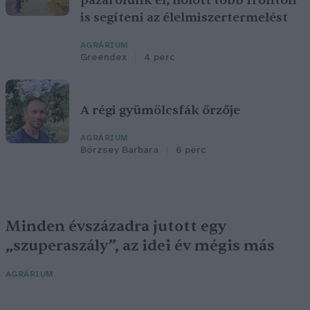
pazarolunk el, holott több fronton
is segíteni az élelmiszertermelést
AGRÁRIUM
Greendex
4 perc
A régi gyümölcsfák őrzője
AGRÁRIUM
Börzsey Barbara
6 perc
Minden évszázadra jutott egy
„szuperaszály”, az idei év mégis más
AGRÁRIUM