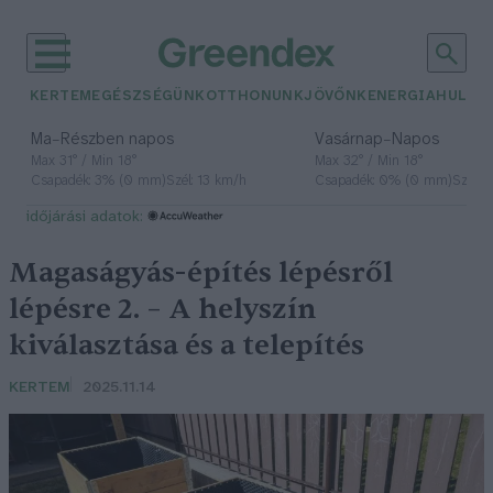
KERTEM
EGÉSZSÉGÜNK
OTTHONUNK
JÖVŐNK
ENERGIA
HULLA
–
–
Ma
Részben napos
Vasárnap
Napos
Max 31° / Min 18°
Max 32° / Min 18°
Csapadék: 3% (0 mm)
Szél: 13 km/h
Csapadék: 0% (0 mm)
Szél: 
időjárási adatok:
Magaságyás-építés lépésről
lépésre 2. – A helyszín
kiválasztása és a telepítés
KERTEM
2025.11.14