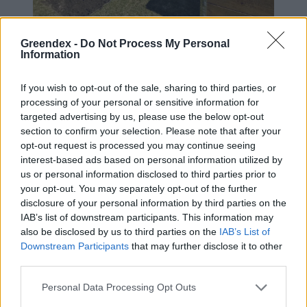
Greendex -
Do Not Process My Personal
Information
Ha fakerettel dolgozunk, mindenképp béleljük belülről
vízhatlan fóliával!
Fotó: MÁS Kert
If you wish to opt-out of the sale, sharing to third parties, or
processing of your personal or sensitive information for
targeted advertising by us, please use the below opt-out
A telepítés lépései
section to confirm your selection. Please note that after your
opt-out request is processed you may continue seeing
interest-based ads based on personal information utilized by
Ha megvan az ágyáskeret, és az ideális
us or personal information disclosed to third parties prior to
helyszínt is kiválasztottuk, úgy jöhet a
your opt-out. You may separately opt-out of the further
disclosure of your personal information by third parties on the
telepítés, azaz: ágyásaink végre a helyükre
IAB’s list of downstream participants. This information may
kerülhetnek! A telepítés során fontos
also be disclosed by us to third parties on the
IAB’s List of
szempont, hogy megmaradjon a közvetlen
Downstream Participants
that may further disclose it to other
third parties.
talajkapcsolat, így célszerűen ne betonra,
térkőre építsük ágyásainkat! Ám ha nincs
Personal Data Processing Opt Outs