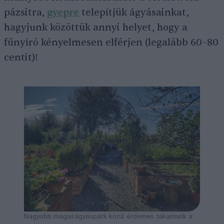
pázsitra,
gyepre
telepítjük ágyásainkat,
hagyjunk közöttük annyi helyet, hogy a
fűnyíró kényelmesen elférjen (legalább 60–80
centit)!
Nagyobb magaságyáspark körül érdemes takarnunk a