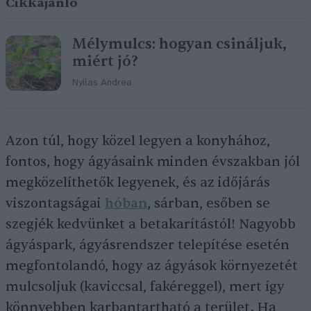
Cikkajánló
Mélymulcs: hogyan csináljuk,
miért jó?
Nyilas Andrea
Azon túl, hogy közel legyen a konyhához,
fontos, hogy ágyásaink minden évszakban jól
megközelíthetők legyenek, és az időjárás
viszontagságai
hóban
, sárban, esőben se
szegjék kedvünket a betakarítástól! Nagyobb
ágyáspark, ágyásrendszer telepítése esetén
megfontolandó, hogy az ágyások környezetét
mulcsoljuk (kaviccsal, fakéreggel), mert így
könnyebben karbantartható a terület. Ha