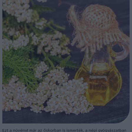
Ezt a növényt már az őskorban is ismerték, a népi gyógyászatban