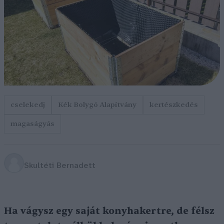
cselekedj
Kék Bolygó Alapítvány
kertészkedés
magaságyás
Skultéti Bernadett
Ha vágysz egy saját konyhakertre, de félsz