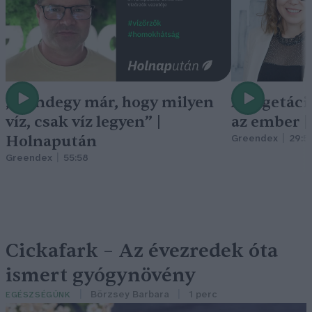
„Mindegy már, hogy milyen
A vegetáci
víz, csak víz legyen” |
az ember 
Holnapután
Greendex
29:5
Greendex
55:58
Cickafark – Az évezredek óta
ismert gyógynövény
Börzsey Barbara
1 perc
EGÉSZSÉGÜNK