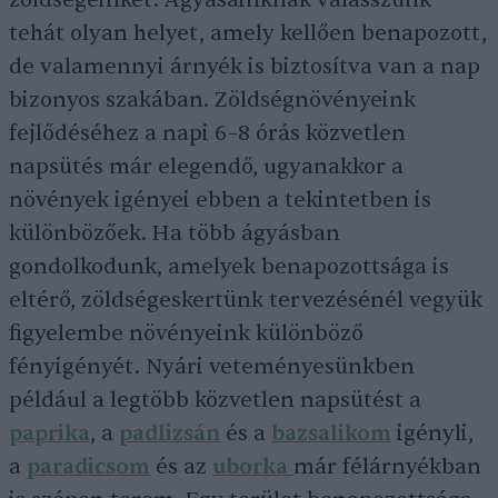
tehát olyan helyet, amely kellően benapozott,
de valamennyi árnyék is biztosítva van a nap
bizonyos szakában. Zöldségnövényeink
fejlődéséhez a napi 6–8 órás közvetlen
napsütés már elegendő, ugyanakkor a
növények igényei ebben a tekintetben is
különbözőek. Ha több ágyásban
gondolkodunk, amelyek benapozottsága is
eltérő, zöldségeskertünk tervezésénél vegyük
figyelembe növényeink különböző
fényigényét. Nyári veteményesünkben
például a legtöbb közvetlen napsütést a
paprika
, a
padlizsán
és a
bazsalikom
igényli,
a
paradicsom
és az
uborka
már félárnyékban