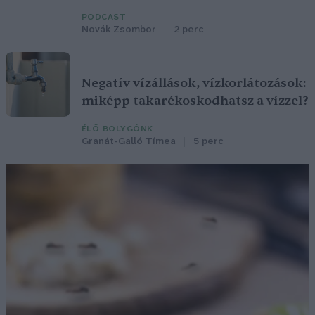
PODCAST
Novák Zsombor
2 perc
Negatív vízállások, vízkorlátozások:
miképp takarékoskodhatsz a vízzel?
ÉLŐ BOLYGÓNK
Granát-Galló Tímea
5 perc