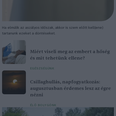
Ha elmúlik az aszályos időszak, akkor is szem előtt kell(ene)
tartanunk ezeket a döntéseket.
Miért viseli meg az embert a hőség
és mit tehetünk ellene?
EGÉSZSÉGÜNK
Csillaghullás, napfogyatkozás:
augusztusban érdemes lesz az égre
nézni
ÉLŐ BOLYGÓNK