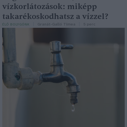
vízkorlátozások: miképp
takarékoskodhatsz a vízzel?
Granát-Galló Tímea
5 perc
ÉLŐ BOLYGÓNK