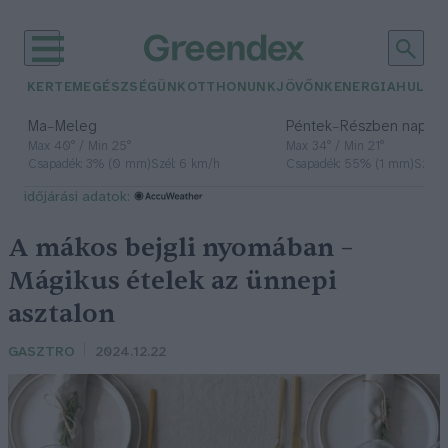
KERTEM
EGÉSZSÉGÜNK
OTTHONUNK
JÖVŐNK
ENERGIA
HULLA
–
–
Ma
Meleg
Péntek
Részben napos, 
Max 40° / Min 25°
Max 34° / Min 21°
Csapadék: 3% (0 mm)
Szél: 6 km/h
Csapadék: 55% (1 mm)
Szél: 
időjárási adatok:
A mákos bejgli nyomában –
Mágikus ételek az ünnepi
asztalon
GASZTRO
2024.12.22