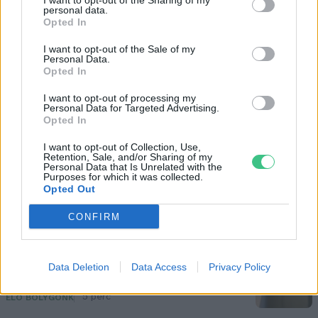
I want to opt-out of the Sharing of my
karácsonyi menüből semmiképp ne spóroljuk
personal data.
ki!
Opted In
I want to opt-out of the Sale of my
Personal Data.
Opted In
Kiemelt kép: canva
I want to opt-out of processing my
Personal Data for Targeted Advertising.
Opted In
Skultéti Bernadett
I want to opt-out of Collection, Use,
Retention, Sale, and/or Sharing of my
Personal Data that Is Unrelated with the
A szerző további cikkei
Purposes for which it was collected.
Opted Out
CONFIRM
Negatív vízállások, vízkorlátozások:
Data Deletion
Data Access
Privacy Policy
miképp takarékoskodhatsz a vízzel?
5 perc
ÉLŐ BOLYGÓNK