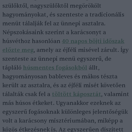
szülőktől, nagyszülőktől megörökölt
hagyományokat, és szenteste a tradicionális
menüt tálalják fel az ünnepi asztalra.
Népszokásaink szerint a karácsonyt a
húsvéthoz hasonlóan
40 napos böjti időszak
előzte meg
, amely az éjféli misével zárult. Így
szenteste az ünnepi menü egyszerű, de
tápláló
húsmentes fogásokból
állt,
hagyományosan bableves és mákos tészta
került az asztalra, és az éjféli misét követően
tálalták csak fel a
töltött káposztát
, valamint
más húsos étkeket. Ugyanakkor ezeknek az
egyszerű fogásoknak különleges jelentőségük
volt a karácsony misztériumában, miképp a
közös étkezésnek is. Az egyszerűen díszített