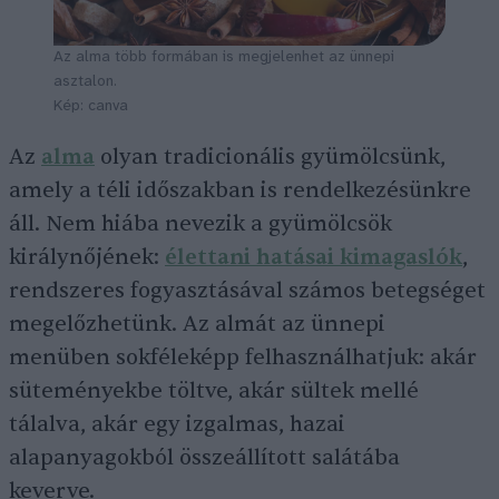
Az alma több formában is megjelenhet az ünnepi
asztalon.
Kép: canva
Az
alma
olyan tradicionális gyümölcsünk,
amely a téli időszakban is rendelkezésünkre
áll. Nem hiába nevezik a gyümölcsök
királynőjének:
élettani hatásai kimagaslók
,
rendszeres fogyasztásával számos betegséget
megelőzhetünk. Az almát az ünnepi
menüben sokféleképp felhasználhatjuk: akár
süteményekbe töltve, akár sültek mellé
tálalva, akár egy izgalmas, hazai
alapanyagokból összeállított salátába
keverve.