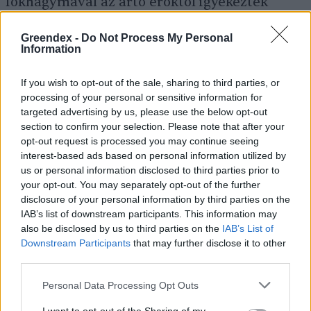
fokhagymával az ártó erőktől igyekezték
megóvni a családot. A néphiedelem szerint a
Greendex -
Do Not Process My Personal
boszorkányok, a gonosz erők megfékezésére a
Information
legjobb csodaszer a fokhagyma: ezt dugták a
kulcslyukba, a küszöb alá, és rendszeresen
If you wish to opt-out of the sale, sharing to third parties, or
processing of your personal or sensitive information for
fogyasztották is, hogy távol tartsák a rontást;
targeted advertising by us, please use the below opt-out
a karácsonyi ünnepkörben
Luca napjának
section to confirm your selection. Please note that after your
opt-out request is processed you may continue seeing
sötét éjszakáján különösen felértékelődött
interest-based ads based on personal information utilized by
jelentősége. A modern orvoslás előtt a népi
us or personal information disclosed to third parties prior to
your opt-out. You may separately opt-out of the further
gyógyászat legfőbb gyógyszere, és miután a
disclosure of your personal information by third parties on the
betegségek hátterében olykor
IAB’s list of downstream participants. This information may
természetfeletti erőket feltételeztek, így az
also be disclosed by us to third parties on the
IAB’s List of
Downstream Participants
that may further disclose it to other
összefüggés is helytálló. A
fokhagyma
third parties.
valóban csodaszer, nem mellesleg az egyik
Personal Data Processing Opt Outs
legintenzívebb ízesítő lehet a konyhánkban: a