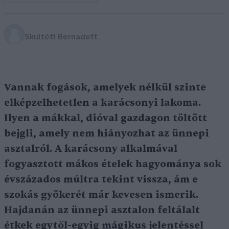
Skultéti Bernadett
Vannak fogások, amelyek nélkül szinte
elképzelhetetlen a karácsonyi lakoma.
Ilyen a mákkal, dióval gazdagon töltött
bejgli, amely nem hiányozhat az ünnepi
asztalról. A karácsony alkalmával
fogyasztott mákos ételek hagyománya sok
évszázados múltra tekint vissza, ám e
szokás gyökerét már kevesen ismerik.
Hajdanán az ünnepi asztalon feltálalt
étkek egytől-egyig mágikus jelentéssel