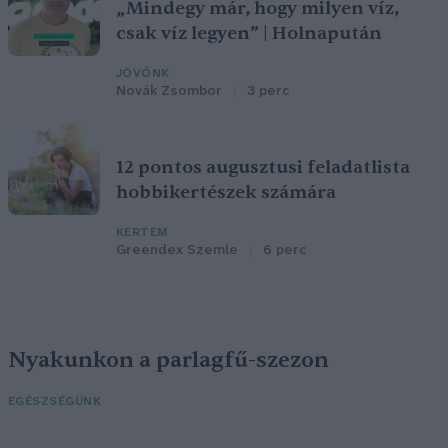
„Mindegy már, hogy milyen víz,
csak víz legyen” | Holnapután
JÖVŐNK
Novák Zsombor
3 perc
12 pontos augusztusi feladatlista
hobbikertészek számára
KERTEM
Greendex Szemle
6 perc
Nyakunkon a parlagfű-szezon
EGÉSZSÉGÜNK