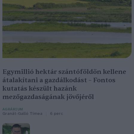
Egymillió hektár szántóföldön kellene
átalakítani a gazdálkodást – Fontos
kutatás készült hazánk
mezőgazdaságának jövőjéről
AGRÁRIUM
Granát-Galló Tímea
6 perc