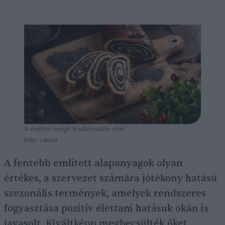
A mákos bejgli tradicionális étel.
Kép: canva
A fentebb említett alapanyagok olyan
értékes, a szervezet számára jótékony hatású
szezonális termények, amelyek rendszeres
fogyasztása pozitív élettani hatásuk okán is
javasolt. Kiváltképp megbecsülték őket