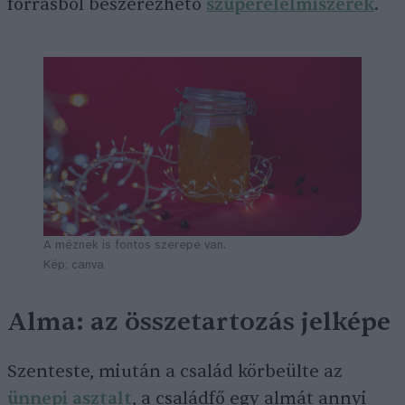
forrásból beszerezhető
szuperélelmiszerek
.
A méznek is fontos szerepe van.
Kép: canva
Alma: az összetartozás jelképe
Szenteste, miután a család körbeülte az
ünnepi asztalt
, a családfő egy almát annyi