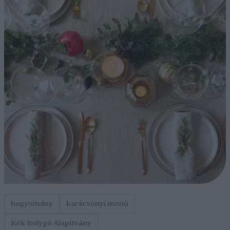
hagyomány
karácsonyi menü
Kék Bolygó Alapítvány