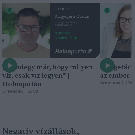
„Mindegy már, hogy milyen
A vegetáci
víz, csak víz legyen” |
az ember 
Holnapután
Greendex
29:5
Greendex
55:58
Negatív vízállások,