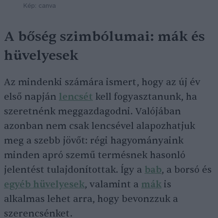
Kép: canva
A bőség szimbólumai: mák és
hüvelyesek
Az mindenki számára ismert, hogy az új év
első napján
lencsét
kell fogyasztanunk, ha
szeretnénk meggazdagodni. Valójában
azonban nem csak lencsével alapozhatjuk
meg a szebb jövőt: régi hagyományaink
minden apró szemű termésnek hasonló
jelentést tulajdonítottak. Így a
bab
, a borsó és
egyéb hüvelyesek
, valamint a
mák
is
alkalmas lehet arra, hogy bevonzzuk a
szerencsénket.