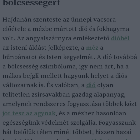
bölcsességért
Hajdanán szenteste az ünnepi vacsora
előétele a mézbe mártott dió és fokhagyma
volt. Az angyalszárnyra emlékeztető
dióbél
az isteni áldást jelképezte, a
méz
a
bűnbánatot és Isten kegyelmét. A dió továbbá
a bölcsesség szimbóluma, így nem árt, ha a
mákos bejgli mellett hagyunk helyet a diós
változatnak is. És valóban, a
dió
olyan
telítetlen zsírsavakban gazdag alapanyag,
amelynek rendszeres fogyasztása többek közt
jót tesz az agynak
, és a mézhez hasonlóan
egészségünk védelmét szolgálja. Fogyasszunk
hát belőlük télen minél többet, hiszen hazai